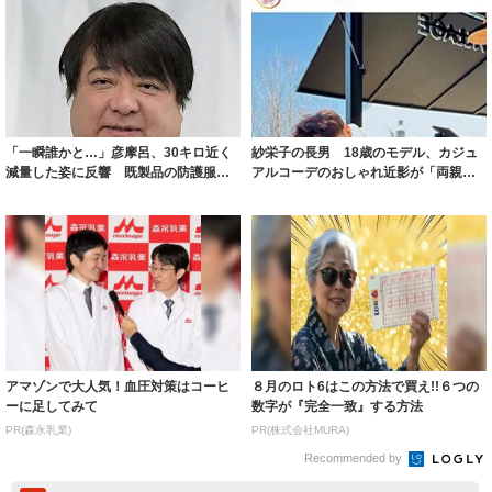
「一瞬誰かと…」彦摩呂、30キロ近く
紗栄子の長男 18歳のモデル、カジュ
減量した姿に反響 既製品の防護服が
アルコーデのおしゃれ近影が「両親の
着られると...
いいとこ取...
アマゾンで大人気！血圧対策はコーヒ
８月のロト6はこの方法で買え!!６つの
ーに足してみて
数字が『完全一致』する方法
PR(森永乳業)
PR(株式会社MURA)
Recommended by