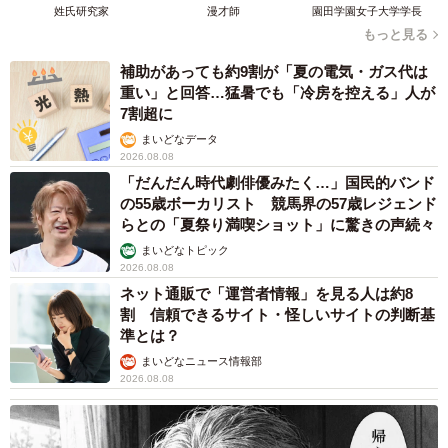
姓氏研究家
漫才師
園田学園女子大学学長
もっと見る
補助があっても約9割が「夏の電気・ガス代は
重い」と回答…猛暑でも「冷房を控える」人が
7割超に
まいどなデータ
2026.08.08
「だんだん時代劇俳優みたく…」国民的バンド
の55歳ボーカリスト 競馬界の57歳レジェンド
らとの「夏祭り満喫ショット」に驚きの声続々
まいどなトピック
2026.08.08
ネット通販で「運営者情報」を見る人は約8
割 信頼できるサイト・怪しいサイトの判断基
準とは？
まいどなニュース情報部
2026.08.08