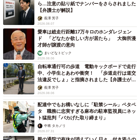
ら…注意の貼り紙でナンバーをさらされました
【弁護士が解説】
長澤 芳子
2026.08.07
愛車は総走行距離17万キロのホンダレジェン
ド 「どなたか欲しい方が居たら」 大御所漫
才師が譲渡の意向
まいどなトピック
2026.08.06
自転車通行可の歩道 電動キックボードで走行
中、小学生とあわや衝突！ 「歩道走行は道交
法違反でしょ」と指摘されました【弁護士が解
説】
長澤 芳子
2026.08.06
配達中でもお構いなしに「駐禁シール」ペタペ
タ 職務に忠実すぎる麻布の駐車監視員にネッ
ト猛批判「バカげた取り締まり」
中将 タカノリ
2026.07.31
親の通院で有休が消えていく日々→付き添うの