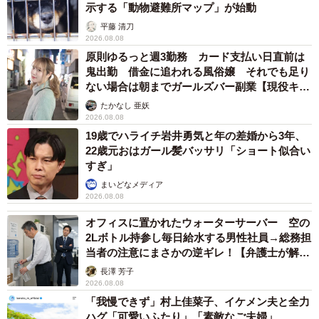
示する「動物避難所マップ」が始動
平藤 清刀
2026.08.08
原則ゆるっと週3勤務 カード支払い日直前は
鬼出勤 借金に追われる風俗嬢 それでも足り
ない場合は朝までガールズバー副業【現役キャ
ストに取材】
たかなし 亜妖
2026.08.08
19歳でハライチ岩井勇気と年の差婚から3年、
22歳元おはガール髪バッサリ「ショート似合い
すぎ」
まいどなメディア
2026.08.08
オフィスに置かれたウォーターサーバー 空の
2Lボトル持参し毎日給水する男性社員→総務担
当者の注意にまさかの逆ギレ！【弁護士が解
説】
長澤 芳子
2026.08.08
「我慢できず」村上佳菜子、イケメン夫と全力
ハグ「可愛いふたり」「素敵なご夫婦」