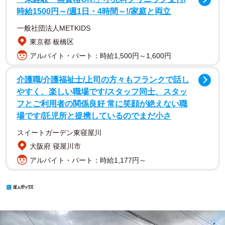
時給1500円～/週1日・4時間～!/家庭と両立
一般社団法人METKIDS
東京都 板橋区
アルバイト・パート：時給1,500円～1,600円
介護職/介護福祉士/上司の方々もフランクで話し
やすく、楽しい職場です/スタッフ同士、スタッ
フとご利用者の関係良好 常に笑顔が絶えない職
場です/託児所と提携しているのでまだ小さ
スイートガーデン東寝屋川
大阪府 寝屋川市
アルバイト・パート：時給1,177円～