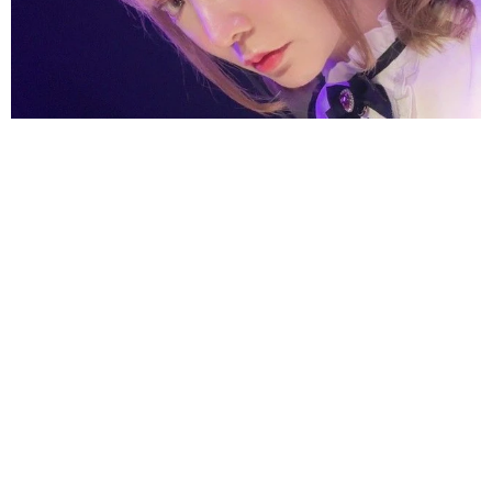
酔って転んでアザだらけ ネイルも折れて超悲惨 ケガが絶え
ない夜のお仕事 「病院代」と数万円を渡す神客も！【現役キ
ャストに取材】
たかなし 亜妖
2026.08.07
乃木坂46賀喜遥香 5年ぶり週チャン表紙 巻
頭グラビアでは激レアなメガネルームウエア姿
まいどなニュースエンタメ部
2026.08.07
3児の母 43歳女優の肩見せコーデでファンざ