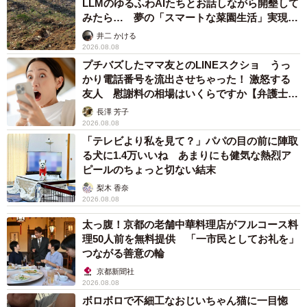
LLMのゆるふわAIたちとお話しながら開墾して
みたら… 夢の「スマートな菜園生活」実現な
るか
井二 かける
2026.08.08
プチバズしたママ友とのLINEスクショ うっ
かり電話番号を流出させちゃった！ 激怒する
友人 慰謝料の相場はいくらですか【弁護士が
解説】
長澤 芳子
2026.08.08
「テレビより私を見て？」パパの目の前に陣取
る犬に1.4万いいね あまりにも健気な熱烈ア
ピールのちょっと切ない結末
梨木 香奈
2026.08.08
太っ腹！京都の老舗中華料理店がフルコース料
理50人前を無料提供 「一市民としてお礼を」
つながる善意の輪
京都新聞社
2026.08.08
ボロボロで不細工なおじいちゃん猫に一目惚