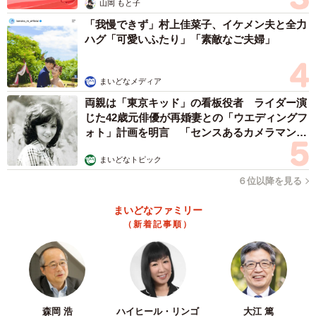
山岡 もと子
「我慢できず」村上佳菜子、イケメン夫と全力
ハグ「可愛いふたり」「素敵なご夫婦」
まいどなメディア
両親は「東京キッド」の看板役者 ライダー演
じた42歳元俳優が再婚妻との「ウエディングフ
ォト」計画を明言 「センスあるカメラマン求
む」
まいどなトピック
６位以降を見る
まいどなファミリー
（新着記事順）
森岡 浩
ハイヒール・リンゴ
大江 篤