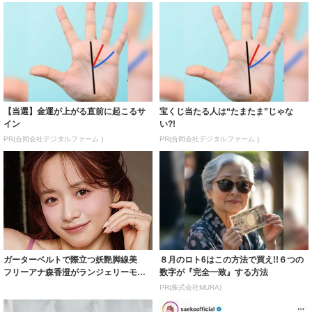
【当選】金運が上がる直前に起こるサ
宝くじ当たる人は“たまたま”じゃな
イン
い?!
PR(合同会社デジタルファーム )
PR(合同会社デジタルファーム )
ガーターベルトで際立つ妖艶脚線美
８月のロト6はこの方法で買え!!６つの
フリーアナ森香澄がランジェリーモデ
数字が『完全一致』する方法
ルに ｢PE...
PR(株式会社MURA)