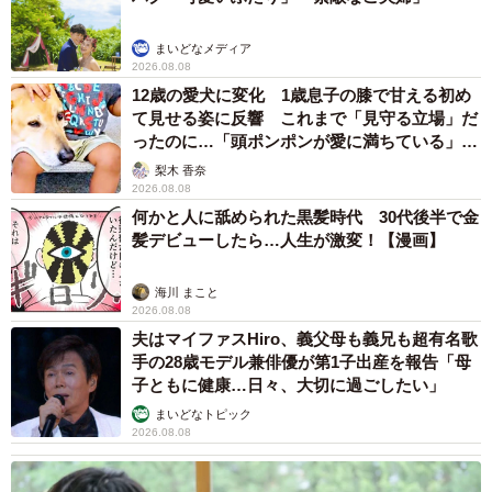
まいどなメディア
2026.08.08
12歳の愛犬に変化 1歳息子の膝で甘える初め
て見せる姿に反響 これまで「見守る立場」だ
ったのに…「頭ポンポンが愛に満ちている」
「尊…」
梨木 香奈
2026.08.08
何かと人に舐められた黒髪時代 30代後半で金
髪デビューしたら…人生が激変！【漫画】
海川 まこと
2026.08.08
夫はマイファスHiro、義父母も義兄も超有名歌
手の28歳モデル兼俳優が第1子出産を報告「母
子ともに健康…日々、大切に過ごしたい」
まいどなトピック
2026.08.08