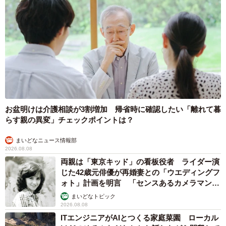
お盆明けは介護相談が3割増加 帰省時に確認したい「離れて暮
らす親の異変」チェックポイントは？
まいどなニュース情報部
2026.08.08
両親は「東京キッド」の看板役者 ライダー演
じた42歳元俳優が再婚妻との「ウエディングフ
ォト」計画を明言 「センスあるカメラマン求
む」
まいどなトピック
2026.08.08
ITエンジニアがAIとつくる家庭菜園 ローカル