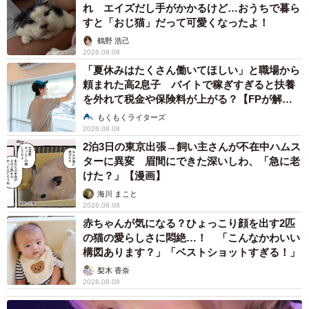
れ エイズだし手がかかるけど…おうちで暮ら
すと「おじ猫」だって可愛くなったよ！
鶴野 浩己
2026.08.08
「夏休みはたくさん働いてほしい」と職場から
頼まれた高2息子 バイトで稼ぎすぎると扶養
を外れて税金や保険料が上がる？【FPが解
説】
もくもくライターズ
2026.08.08
2泊3日の東京出張→飼い主さんが不在中ハムス
ターに異変 眉間にできた深いしわ、「急に老
けた？」【漫画】
海川 まこと
2026.08.08
赤ちゃんが気になる？ひょっこり顔を出す2匹
の猫の愛らしさに悶絶…！ 「こんなかわいい
構図あります？」「ベストショットすぎる！」
梨木 香奈
2026.08.08