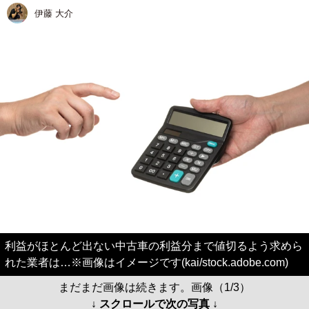
伊藤 大介
利益がほとんど出ない中古車の利益分まで値切るよう求めら
れた業者は…※画像はイメージです(kai/stock.adobe.com)
まだまだ画像は続きます。画像（1/3）
↓ スクロールで次の写真 ↓