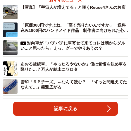
【写真】「宇宙人が増えてる」と嘆くReuse4さんのお店
「原価300円ですよね」「高く売りたいんですか」 送料
込み1800円のハンドメイド作品 制作者に向けられた心な
い言葉
対向車が「バチバチに車寄せて来てコレは朝からダル
い…と思ったら」えっ、グーでやりあうの？
あおる後続車、「やったろやないか」僕は覚悟を決め車を
降りた…７万人が結末にワロタ
雪印「６Ｐチーズ」←なんて読む？ 「ずっと間違えてた
なんて…」衝撃広がる
記事に戻る