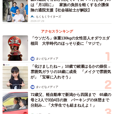
は「月1回に」 家族の負担を軽くする介護保
険の通院支援【社会福祉士が解説】
もくもくライターズ
2026.07.29
アクセスランキング
「ウソだろ」体重130kgの女性芸人オダウエダ
植田 大学時代のほっそり姿に「マジで」
まいどなメディア
「化けましたね～」10歳で綾瀬はるかの娘役→
雰囲気ガラリの18歳に成長 「メイクで雰囲気
が」「宝塚に入れそう」
まいどなメディア
72歳父、軽自動車で新潟から四国まで 65歳の
母と2人で3泊4日の旅 パーキングの休憩まで
分刻み… 「大学生でも組まねえよ！」