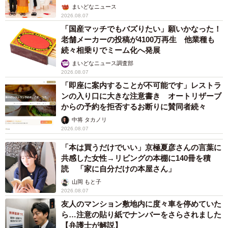
ん】
まいどなニュース
2026.08.07
「国産マッチでもバズりたい」願いかなった！
老舗メーカーの投稿が4100万再生 他業種も
続々相乗りでミーム化へ発展
まいどなニュース調査部
2026.08.07
「即座に案内することが不可能です」レストラ
ンの入り口に大きな注意書き オートリザーブ
からの予約を拒否するお断りに賛同者続々
中将 タカノリ
2026.08.07
「本は買うだけでいい」京極夏彦さんの言葉に
共感した女性→リビングの本棚に140冊を積
読 「家に自分だけの本屋さん」
山岡 もと子
2026.08.07
友人のマンション敷地内に度々車を停めていた
ら…注意の貼り紙でナンバーをさらされました
【弁護士が解説】