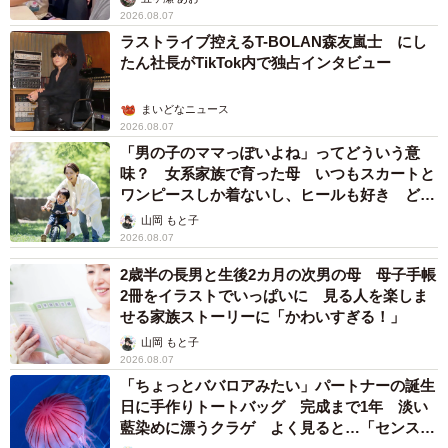
2026.08.07
ラストライブ控えるT-BOLAN森友嵐士 にし
たん社長がTikTok内で独占インタビュー
まいどなニュース
2026.08.07
「男の子のママっぽいよね」ってどういう意
味？ 女系家族で育った母 いつもスカートと
ワンピースしか着ないし、ヒールも好き どの
へんが…
山岡 もと子
2026.08.07
2歳半の長男と生後2カ月の次男の母 母子手帳
2冊をイラストでいっぱいに 見る人を楽しま
せる家族ストーリーに「かわいすぎる！」
山岡 もと子
2026.08.07
「ちょっとババロアみたい」パートナーの誕生
日に手作りトートバッグ 完成まで1年 淡い
藍染めに漂うクラゲ よく見ると…「センスす