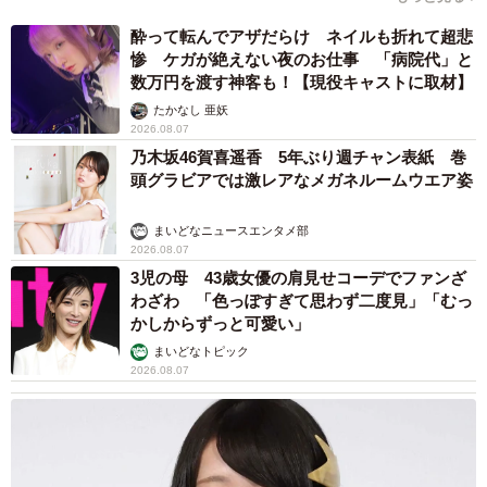
酔って転んでアザだらけ ネイルも折れて超悲
惨 ケガが絶えない夜のお仕事 「病院代」と
数万円を渡す神客も！【現役キャストに取材】
たかなし 亜妖
2026.08.07
乃木坂46賀喜遥香 5年ぶり週チャン表紙 巻
頭グラビアでは激レアなメガネルームウエア姿
まいどなニュースエンタメ部
2026.08.07
3児の母 43歳女優の肩見せコーデでファンざ
わざわ 「色っぽすぎて思わず二度見」「むっ
かしからずっと可愛い」
まいどなトピック
2026.08.07