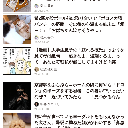
梨木 香奈
2026.08.07
猫2匹が段ボール箱の取り合いで「ポコスカ猫
パンチ」の応酬 その後の心温まる結末に「愛
～！」「おばちゃん泣きそうや…」
梨木 香奈
2026.08.07
【漫画】大学生息子の「頼れる彼氏」っぷりを
見て母は絶句 「起きなよ、遅刻するよ」っ
て…あなた毎朝私が起こしてますけど？笑
松波 穂乃圭
2026.08.07
京都駅をぶらぶら→ホームの隅に何やら「ドロ
ン」のポーズをする忍者 この暑い中いったい
なぜ？ 近づいてみたら… 「見つかるなんて
未熟」
中将 タカノリ
2026.08.06
飼い主が食べているヨーグルトをもらえなかっ
た犬さん、爆裂に拗ねた顔がかわいすぎ「鼻息