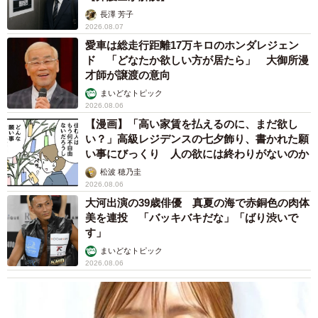
長澤 芳子
2026.08.07
愛車は総走行距離17万キロのホンダレジェン
ド 「どなたか欲しい方が居たら」 大御所漫
才師が譲渡の意向
まいどなトピック
2026.08.06
【漫画】「高い家賃を払えるのに、まだ欲し
い？」高級レジデンスの七夕飾り、書かれた願
い事にびっくり 人の欲には終わりがないのか
松波 穂乃圭
2026.08.06
大河出演の39歳俳優 真夏の海で赤銅色の肉体
美を連投 「バッキバキだな」「ばり渋いで
す」
まいどなトピック
2026.08.06