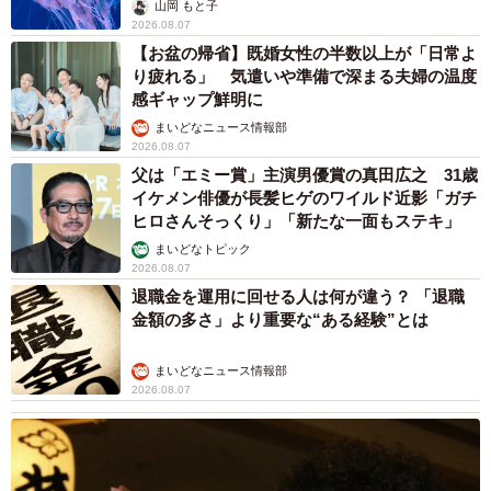
ごい」
山岡 もと子
2026.08.07
【お盆の帰省】既婚女性の半数以上が「日常よ
り疲れる」 気遣いや準備で深まる夫婦の温度
感ギャップ鮮明に
まいどなニュース情報部
2026.08.07
父は「エミー賞」主演男優賞の真田広之 31歳
イケメン俳優が長髪ヒゲのワイルド近影「ガチ
ヒロさんそっくり」「新たな一面もステキ」
まいどなトピック
2026.08.07
退職金を運用に回せる人は何が違う？ 「退職
金額の多さ」より重要な“ある経験”とは
まいどなニュース情報部
2026.08.07