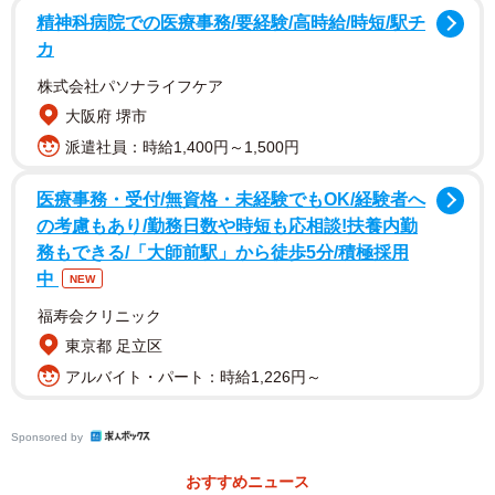
精神科病院での医療事務/要経験/高時給/時短/駅チ
カ
株式会社パソナライフケア
大阪府 堺市
派遣社員：時給1,400円～1,500円
医療事務・受付/無資格・未経験でもOK/経験者へ
の考慮もあり/勤務日数や時短も応相談!扶養内勤
務もできる/「大師前駅」から徒歩5分/積極採用
中
NEW
福寿会クリニック
東京都 足立区
アルバイト・パート：時給1,226円～
Sponsored by
おすすめニュース