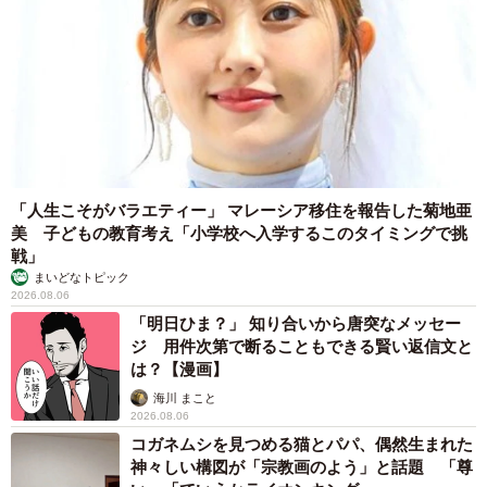
「人生こそがバラエティー」 マレーシア移住を報告した菊地亜
美 子どもの教育考え「小学校へ入学するこのタイミングで挑
戦」
まいどなトピック
2026.08.06
「明日ひま？」 知り合いから唐突なメッセー
ジ 用件次第で断ることもできる賢い返信文と
は？【漫画】
海川 まこと
2026.08.06
コガネムシを見つめる猫とパパ、偶然生まれた
神々しい構図が「宗教画のよう」と話題 「尊