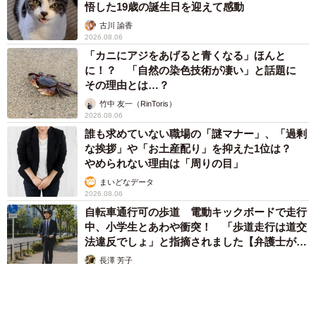
悟した19歳の誕生日を迎えて感動
古川 諭香
2026.08.06
「カニにアジをあげると青くなる」ほんと
に！？ 「自然の染色技術が凄い」と話題に
その理由とは…？
竹中 友一（RinToris）
2026.08.06
誰も求めていない職場の「謎マナー」、「過剰
な挨拶」や「お土産配り」を抑えた1位は？
やめられない理由は「周りの目」
まいどなデータ
2026.08.06
自転車通行可の歩道 電動キックボードで走行
中、小学生とあわや衝突！ 「歩道走行は道交
法違反でしょ」と指摘されました【弁護士が解
説】
長澤 芳子
2026.08.06