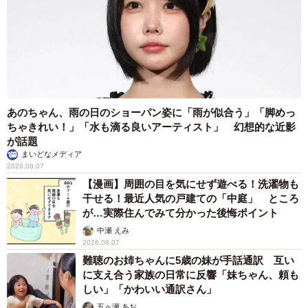
あのちゃん、雨の日のショーパン姿に「雨が似合う」「脚めっ
ちゃきれい！」「水も滴る良いアーティスト」 幻想的な近影
が話題
まいどなメディア
2026.08.07
【漫画】周囲の目を気にせず遊べる！洗濯物も
干せる！最近人気の戸建ての「中庭」 ところ
が…実際住んでみて分かった後悔ポイント
中瀬 えみ
2026.08.07
難聴のお姉ちゃんに5歳の妹が手話通訳 互い
に支え合う家族の日常に反響「妹ちゃん、頼も
しい」「かわいい通訳さん」
五ヶ瀬 あお