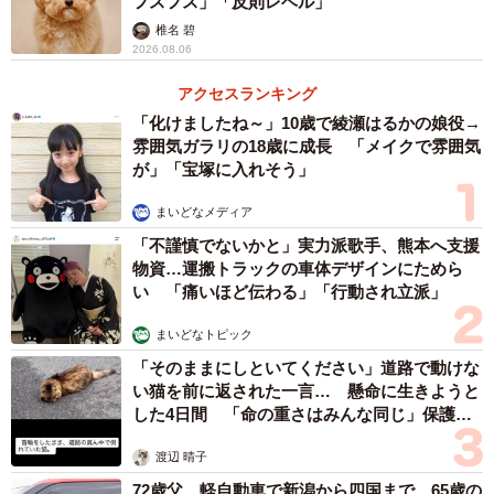
フスフス」「反則レベル」
椎名 碧
2026.08.06
アクセスランキング
「化けましたね～」10歳で綾瀬はるかの娘役→
雰囲気ガラリの18歳に成長 「メイクで雰囲気
が」「宝塚に入れそう」
まいどなメディア
「不謹慎でないかと」実力派歌手、熊本へ支援
物資…運搬トラックの車体デザインにためら
い 「痛いほど伝わる」「行動され立派」
まいどなトピック
「そのままにしといてください」道路で動けな
い猫を前に返された一言… 懸命に生きようと
した4日間 「命の重さはみんな同じ」保護団
体代表の訴え
渡辺 晴子
72歳父、軽自動車で新潟から四国まで 65歳の