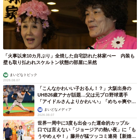
「火事以来10カ月ぶり」全焼した自宅訪れた林家ぺー 内装も
壁も取り払われスケルトン状態の部屋に呆然
まいどなトピック
2026.08.07
「こんなかわいい子おるん！？」大阪出身の
UHB26歳アナが話題…父は元プロ野球選手
「アイドルさんよりかわいい」「めちゃ爽や
か」
まいどなメディア
2026.08.07
世界一周中に3度も出会った運命的カップル
口では言えない「ジョージアの熱い夜」に「も
うやめぇや！」藤井が猛ツッコミ連発【新婚さ