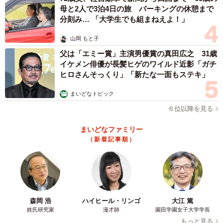
母と2人で3泊4日の旅 パーキングの休憩まで
分刻み… 「大学生でも組まねえよ！」
山岡 もと子
父は「エミー賞」主演男優賞の真田広之 31歳
イケメン俳優が長髪ヒゲのワイルド近影「ガチ
ヒロさんそっくり」「新たな一面もステキ」
まいどなトピック
６位以降を見る
まいどなファミリー
（新着記事順）
森岡 浩
ハイヒール・リンゴ
大江 篤
姓氏研究家
漫才師
園田学園女子大学学長
もっと見る