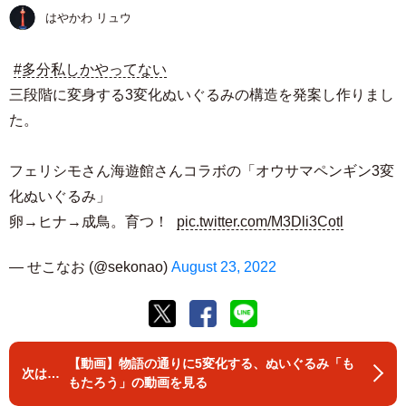
はやかわ リュウ
#多分私しかやってない
三段階に変身する3変化ぬいぐるみの構造を発案し作りまし
た。
フェリシモさん海遊館さんコラボの「オウサマペンギン3変
化ぬいぐるみ」
卵→ヒナ→成鳥。育つ！
pic.twitter.com/M3Dli3Cotl
— せこなお (@sekonao)
August 23, 2022
【動画】物語の通りに5変化する、ぬいぐるみ「も
もたろう」の動画を見る