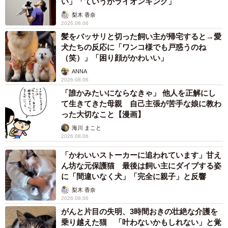
い」「ていうかライオンキング」
梨木 香奈
2026.08.06
髪をバッサリと切った飼い主が帰宅すると→愛
犬たちの反応に「ワンコ様でも戸惑うのね
（笑）」「困り顔がかわいい」
ANNA
2026.08.06
「誰かみたいにならなきゃ」 他人を正解にし
て生きてきた母親 自己主張が苦手な娘に教わ
った大切なこと【漫画】
海川 まこと
2026.08.06
「かわいいストーカーに追われています」甘え
ん坊な元保護猫 最後は飼い主にダイブする姿
に「間違いなく犬」「完全に親子」と反響
梨木 香奈
2026.08.06
がんと片目の失明、3時間おきの壮絶な介護を
乗り越えた猫 「叶わないかもしれない」と覚