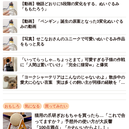
【動画】物語どおりに5段階の変化をする、ぬいぐるみ
「ももたろう」
【動画】「ペンギン」誕生の原案となった3変化ぬいぐる
みの動画
【写真】せこなおさんのユニークで可愛いぬいぐるみ作品
をもっと見る
「いってらっしゃ…ちょっとまて」可愛すぎる子猫の作戦
に「人間は置いていけ」「完全に猫背w」と爆笑
「ヨークシャーテリアはこんなのじゃないわよ」散歩中の
愛犬に心ない言葉 実は多くの飼い主が同様の経験を「い
ろんな犬がいて当たり前」「みんな違ってみんな可愛い」
おもしろ
気になる
買ってみたい
猫用の爪研ぎおもちゃを買ったら…「これで合
ってますか？」予想外の使い方が大反響
「100点満点」「かわいいからよし！」