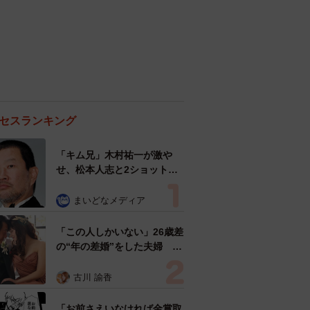
セスランキング
「キム兄」木村祐一が激や
せ、松本人志と2ショット
「一瞬、分からなかったわ」
「テキヤの兄さん」
まいどなメディア
「この人しかいない」26歳差
の“年の差婚”をした夫婦 出
会いは？反対する声はなかっ
た？ 今の思いを聞いた
古川 諭香
「お前さえいなければ金賞取