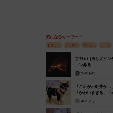
気になるキーワード
おもしろ
かんさい
気になる
しごと
京都五山送り火ピン
ァン募る
浅井 佳穂
「これが不動柴か…
「かわいすぎる」「
梨木 香奈