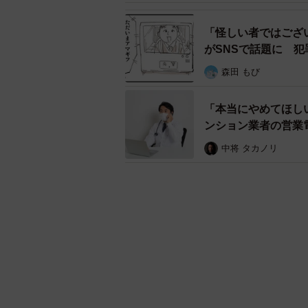
「怪しい者ではござ
がSNSで話題に 
森田 もび
「本当にやめてほし
ンション業者の営業
中将 タカノリ