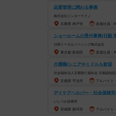
品質管理に関わる事務
株式会社インターテクノ
兵庫県 神戸市
派遣社員：時
ショールームの受付事務/日勤 
日研トータルソーシング株式会社
東京都 新宿区
派遣社員：時
介護職/シニアやミドルも歓迎
社会福祉法人京都悠仁福祉会 京都認知症
京都府 宇治市
アルバイト・
デイケアヘルパー・社会保険完
いしつか診療所
茨城県 那珂市
アルバイト・