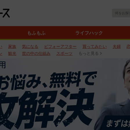
もふもふ
ライフハック
い
家族
気になる
ビフォーアフター
買ってみたい
夫婦
ン
観光
世の中の仕組み
スポーツ
もっと見る