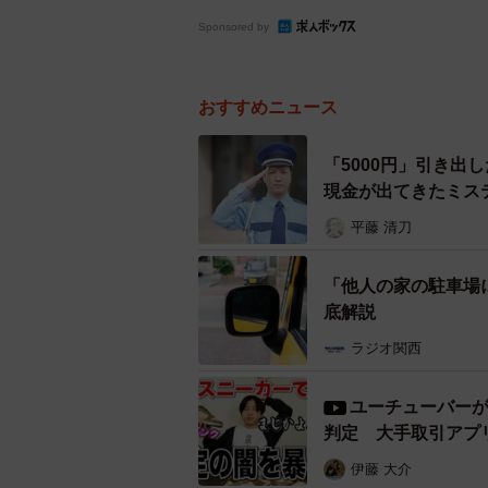
Sponsored by
おすすめニュース
「5000円」引き出
現金が出てきたミス
平藤 清刀
「他人の家の駐車場
底解説
ラジオ関西
ユーチューバー
判定 大手取引アプ
伊藤 大介