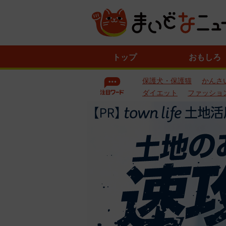
ニ
トップ
おもしろ
ュ
ー
保護犬・保護猫
かんさ
ス
一
ダイエット
ファッショ
覧