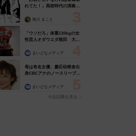
れてた！」高校時代の演奏会
がトラウマ……責められた学
生は楽器修理職人に 10年後
海川 まこと
再会した因縁の相手から思わ
ぬ申し出【漫画】
「ウソだろ」体重130kgの女
性芸人オダウエダ植田 大学
時代のほっそり姿に「マジ
で」
まいどなメディア
母は有名女優、慶応幼稚舎出
身CBCアナのノースリーブ姿
「育ちの良さが表情に表れて
る」「天使の笑顔」
まいどなメディア
６位以降を見る