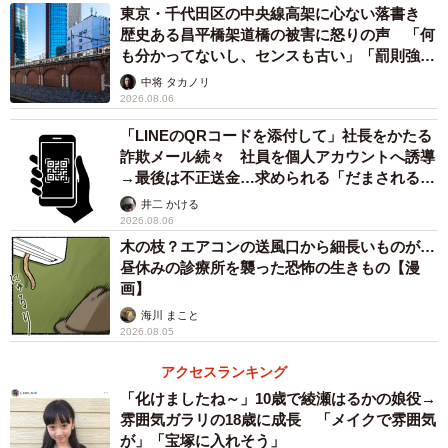
読んで、あるいは見てもらえたとしても、報道してはいけ
東京・千代田区の中央線高架に心ない落書き
ないことがあります。簡単に言えば、それを報道すれば、
歴史ある昌平橋架道橋の被害に怒りの声 「何
も分かってないし、センスも古い」「罰則強化
新聞や雑誌なら、その販売部数が増え、テレビなら視聴率
して」
中将 タカノリ
が上がるとしても、報道してはいけないことがあるという
2026.08.06
ことです。この一線を守るのは、メディアや記者の「愛」
「LINEのQRコードを添付して」社長をかたる
の心です。
詐欺メール続々 社員を個人アカウントへ誘導
→最後は不正送金…求められる「だまされる前
これと同じことは、報道を手にするみなさんの中にもあ
提」の対策
井二 かける
ります。みなさん自身が、知らなくてはいけない情報と、
2026.08.06
木の枝？エアコンの送風口から細長いものが…
知る必要もない、それどころか知ってはいけない情報を、
昼休みの診療所を襲った恐怖の生きもの【漫
「正義」と「愛」の心で、取捨選択し、つまらない情報や
画】
人を傷つける情報を、ただ、お金のために流し続けるメデ
海川 まこと
ィアや報道媒体を相手にしない賢明さを持てば、おのず
2026.08.05
と、そのような報道は消えていきます。
アクセスランキング
「化けましたね～」10歳で綾瀬はるかの娘役→
雰囲気ガラリの18歳に成長 「メイクで雰囲気
が」「宝塚に入れそう」