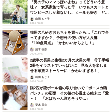
「男の子のママっぽいよね」ってどういう意
味？ 女系家族で育った母 いつもスカートと
ワンピースしか着ないし、ヒールも好き どの
へんが…
山岡 もと子
2026.08.07
猫用の爪研ぎおもちゃを買ったら…「これで合
ってますか？」予想外の使い方が大反響
「100点満点」「かわいいからよし！」
梨木 香奈
2026.08.07
2歳半の長男と生後2カ月の次男の母 母子手帳
2冊をイラストでいっぱいに 見る人を楽しま
せる家族ストーリーに「かわいすぎる！」
山岡 もと子
2026.08.07
猫2匹が段ボール箱の取り合いで「ポコスカ猫
パンチ」の応酬 その後の心温まる結末に「愛
～！」「おばちゃん泣きそうや…」
梨木 香奈
2026.08.07