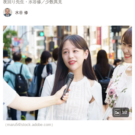
夜回り先生・水谷修／少数異見
水谷 修
1/2
（maru54/stock.adobe.com）