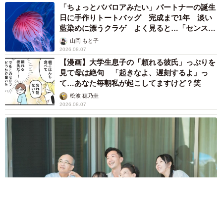
「ちょっとババロアみたい」パートナーの誕生
日に手作りトートバッグ 完成まで1年 淡い
藍染めに漂うクラゲ よく見ると…「センスす
ごい」
山岡 もと子
2026.08.07
【漫画】大学生息子の「頼れる彼氏」っぷりを
見て母は絶句 「起きなよ、遅刻するよ」っ
て…あなた毎朝私が起こしてますけど？笑
松波 穂乃圭
2026.08.07