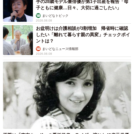
手の28歳モデル兼俳優が第1子出産を報告「母
子ともに健康…日々、大切に過ごしたい」
まいどなトピック
2026.08.08
お盆明けは介護相談が3割増加 帰省時に確認
したい「離れて暮らす親の異変」チェックポイ
ントは？
まいどなニュース情報部
2026.08.08