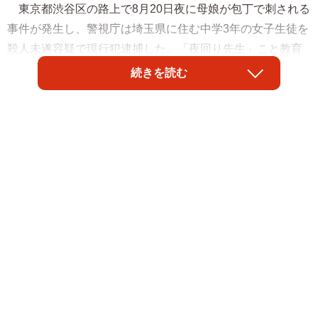
東京都渋谷区の路上で8月20日夜に母娘が包丁で刺される
事件が発生し、警視庁は埼玉県に住む中学3年の女子生徒を
殺人未遂容疑で現行犯逮捕した。「夜回り先生」こと教育
家の水谷修氏は事件を受け、報道の在り方について見解を
続きを読む
つづった。