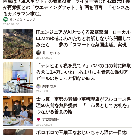
両親は「東京キッド」の看板役者 ライダー演じた42歳元俳優
が再婚妻との「ウエディングフォト」計画を明言 「センスあ
るカメラマン求む」
まいどなトピック
2026.08.08
ITエンジニアがAIとつくる家庭菜園 ローカル
LLMのゆるふわAIたちとお話しながら開墾して
みたら… 夢の「スマートな菜園生活」実現な
るか
井二 かける
2026.08.08
「テレビより私を見て？」パパの目の前に陣取
る犬に1.4万いいね あまりにも健気な熱烈ア
ピールのちょっと切ない結末
梨木 香奈
2026.08.08
太っ腹！京都の老舗中華料理店がフルコース料
理50人前を無料提供 「一市民としてお礼を」
つながる善意の輪
京都新聞社
2026.08.08
ボロボロで不細工なおじいちゃん猫に一目惚