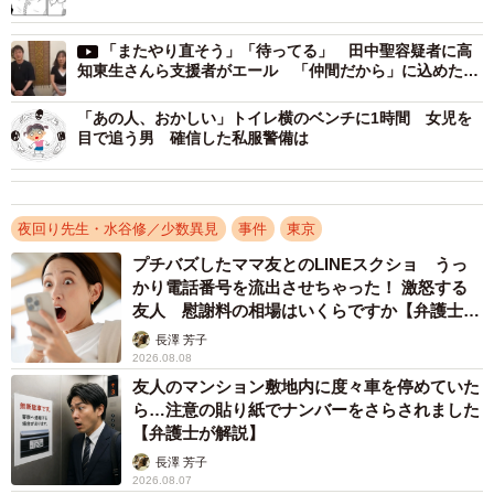
と、加害者の関係場所や関係者だけではなく、被害者の関
る」と感動の嵐
係者に対しても、取材を続けます。この行為自体は、報道
「またやり直そう」「待ってる」 田中聖容疑者に高
知東生さんら支援者がエール 「仲間だから」に込めた思
機関ならばやらなくてはいけない取材の一環であること
い
は、私も認めます。しかし、その取材のやり方には、一定
「あの人、おかしい」トイレ横のベンチに1時間 女児を
の節度と限界があるべきではないのでしょうか。
目で追う男 確信した私服警備は
私は、報道には、二つの、ある一線があると考えます。
一つは、「必ず越えなくてはいけない一線」です。どんな
夜回り先生・水谷修／少数異見
事件
東京
に権力からの圧力や暴力などの危険が降りかかることがあ
プチバズしたママ友とのLINEスクショ うっ
っても、報道しなくてはならないことがあります。言い換
かり電話番号を流出させちゃった！ 激怒する
友人 慰謝料の相場はいくらですか【弁護士が
えれば、自分の立場や命が危険にさらされても報道しなく
解説】
長澤 芳子
てはならないことがあります。この一線を越えるのは、メ
2026.08.08
ディアや記者の「正義」の心です。
友人のマンション敷地内に度々車を停めていた
ら…注意の貼り紙でナンバーをさらされました
【弁護士が解説】
二つ目は、「決して越えてはいけない一線」です。その
長澤 芳子
ことを、強引な取材をし、報道すれば、より多くの人に、
2026.08.07