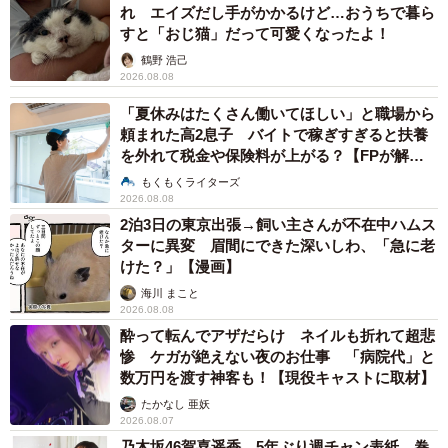
れ エイズだし手がかかるけど…おうちで暮ら
すと「おじ猫」だって可愛くなったよ！
鶴野 浩己
2026.08.08
「夏休みはたくさん働いてほしい」と職場から
頼まれた高2息子 バイトで稼ぎすぎると扶養
を外れて税金や保険料が上がる？【FPが解
説】
もくもくライターズ
2026.08.08
2泊3日の東京出張→飼い主さんが不在中ハムス
ターに異変 眉間にできた深いしわ、「急に老
けた？」【漫画】
海川 まこと
2026.08.08
酔って転んでアザだらけ ネイルも折れて超悲
惨 ケガが絶えない夜のお仕事 「病院代」と
数万円を渡す神客も！【現役キャストに取材】
たかなし 亜妖
2026.08.07
乃木坂46賀喜遥香 5年ぶり週チャン表紙 巻