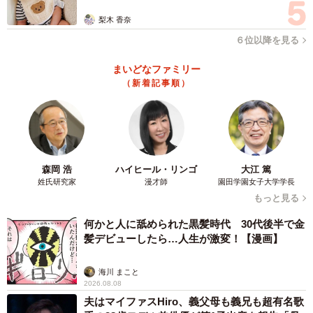
梨木 香奈
６位以降を見る
まいどなファミリー
（新着記事順）
森岡 浩
ハイヒール・リンゴ
大江 篤
姓氏研究家
漫才師
園田学園女子大学学長
もっと見る
何かと人に舐められた黒髪時代 30代後半で金
髪デビューしたら…人生が激変！【漫画】
海川 まこと
2026.08.08
夫はマイファスHiro、義父母も義兄も超有名歌