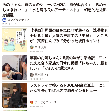
あのちゃん、雨の日のショーパン姿に「雨が似合う」「脚めっ
ちゃきれい！」「水も滴る良いアーティスト」 幻想的な近影
が話題
まいどなメディア
2026.08.07
【漫画】周囲の目を気にせず遊べる！洗濯物も
干せる！最近人気の戸建ての「中庭」 ところ
が…実際住んでみて分かった後悔ポイント
中瀬 えみ
2026.08.07
難聴のお姉ちゃんに5歳の妹が手話通訳 互い
に支え合う家族の日常に反響「妹ちゃん、頼も
しい」「かわいい通訳さん」
五ヶ瀬 あお
2026.08.07
ラストライブ控えるT-BOLAN森友嵐士 にし
たん社長がTikTok内で独占インタビュー
まいどなニュース
2026.08.07