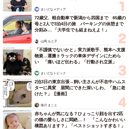
まいどなメディア
72歳父、軽自動車で新潟から四国まで 65歳の
母と2人で3泊4日の旅 パーキングの休憩まで
分刻み… 「大学生でも組まねえよ！」
山岡 もと子
「不謹慎でないかと」実力派歌手、熊本へ支援
物資…運搬トラックの車体デザインにためら
い 「痛いほど伝わる」「行動され立派」
まいどなトピック
2泊3日の東京出張→飼い主さんが不在中ハムス
ターに異変 眉間にできた深いしわ、「急に老
けた？」【漫画】
海川 まこと
赤ちゃんが気になる？ひょっこり顔を出す2匹
の猫の愛らしさに悶絶…！ 「こんなかわいい
構図あります？」「ベストショットすぎる！」