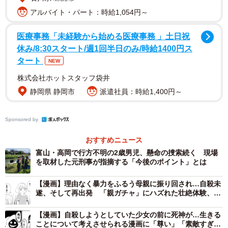
報道者もいる様で、狭い市内ではあっという間に噂は広ま
アルバイト・パート：時給1,054円～
ります。同じ学区内の家庭に、卒業アルバムを見せてほし
医療事務「未経験から始める医療事務 」土日祝
いと周っている報道陣もある様です。今日、娘は体調不良
休み/8:30スタート/週1回半日のみ/時給1400円ス
になり夏期講習から早退してきています。娘だけでなく、
タート
NEW
不安定になっている子供がどれほどいるのかと不安になり
株式会社ホットスタッフ袋井
ます。報道のあり方に、疑問や憤りを持ちつつも私にはど
静岡県 静岡市
派遣社員：時給1,400円～
うして良いかわかりません。なぜ、報道陣は実名がわかっ
たのか。住所がわかったのか。交友関係がわかったのか。
Sponsored by
個人情報保護法があるなか、この様な漏洩は許せません。
私は娘のために、同級生のために、どう動いたら良いので
おすすめニュース
しょうか」
富山・高岡で行方不明の2歳男児、懸命の捜索続く 現場
を取材した元刑事が指摘する「今後のポイント」とは
◆ ◆ ◆
【漫画】理由なく暴力をふるう母親に振り回され…自殺未
遂、そして再出発 「親ガチャ」にハズれた壮絶体験、漫
画にした作者に聞いた
事件が起きるたびにいつも感じていることですが、多く
【漫画】自殺しようとしていた少女の前に死神が…生きる
の報道機関は、少しでも早く正確で詳しい情報を伝えよう
ことについて考えさせられる漫画に「尊い」「素敵すぎ