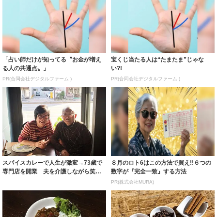
「占い師だけが知ってる〝お金が増え
宝くじ当たる人は“たまたま”じゃな
る人の共通点〟」
い?!
PR(合同会社デジタルファーム )
PR(合同会社デジタルファーム )
スパイスカレーで人生が激変→73歳で
８月のロト6はこの方法で買え!!６つの
専門店を開業 夫を介護しながら笑顔
数字が『完全一致』する方法
で「まだま...
PR(株式会社MURA)