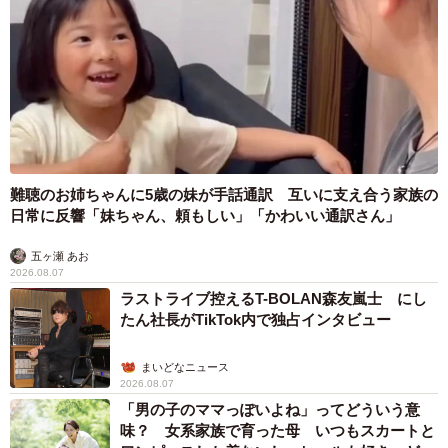
難聴のお姉ちゃんに5歳の妹が手話通訳 互いに支え合う家族の
日常に反響「妹ちゃん、頼もしい」「かわいい通訳さん」
五ヶ瀬 あお
2026.08.07
ラストライブ控えるT-BOLAN森友嵐士 にし
たん社長がTikTok内で独占インタビュー
まいどなニュース
2026.08.07
「男の子のママっぽいよね」ってどういう意
味？ 女系家族で育った母 いつもスカートと