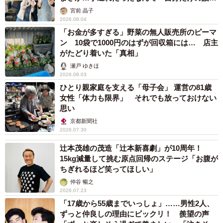
はなく、日本中で起きている問題では？」
宮前 晶子
2026.08.04
「お金が多すぎる」野菜の無人販売所のピーマ
ン 10袋で1000円のはずが回収箱には… 店主
がたどり着いた「真相」
瀬戸 ゆきほ
2026.08.03
ひとり親家庭を支える「母子会」 運営の81歳
女性「体力も限界」 それでも放っておけない
思い
京都新聞社
2026.07.30
辻本茂雄の茂造「辻本新喜劇」が10周年！
15kg減量して挑む原点回帰のステージ「お腹が
ちぎれるほど笑ってほしい」
仲谷 暢之
2026.07.23
「17歳から55歳までいっしょ」……男性2人、
ずっと仲良しの理由にビックリ！ 羨望の声