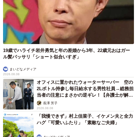
19歳でハライチ岩井勇気と年の差婚から3年、22歳元おはガー
ル髪バッサリ「ショート似合いすぎ」
まいどなメディア
2026.08.08
オフィスに置かれたウォーターサーバー 空の
2Lボトル持参し毎日給水する男性社員→総務担
当者の注意にまさかの逆ギレ！【弁護士が解
説】
長澤 芳子
2026.08.08
「我慢できず」村上佳菜子、イケメン夫と全力
ハグ「可愛いふたり」「素敵なご夫婦」
まいどなメディア