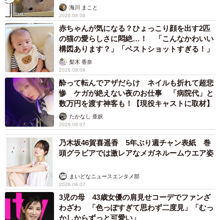
海川 まこと
2026.08.08
赤ちゃんが気になる？ひょっこり顔を出す2匹
の猫の愛らしさに悶絶…！ 「こんなかわいい
構図あります？」「ベストショットすぎる！」
梨木 香奈
2026.08.08
酔って転んでアザだらけ ネイルも折れて超悲
惨 ケガが絶えない夜のお仕事 「病院代」と
数万円を渡す神客も！【現役キャストに取材】
たかなし 亜妖
2026.08.07
乃木坂46賀喜遥香 5年ぶり週チャン表紙 巻
頭グラビアでは激レアなメガネルームウエア姿
まいどなニュースエンタメ部
2026.08.07
3児の母 43歳女優の肩見せコーデでファンざ
わざわ 「色っぽすぎて思わず二度見」「むっ
かしからずっと可愛い」