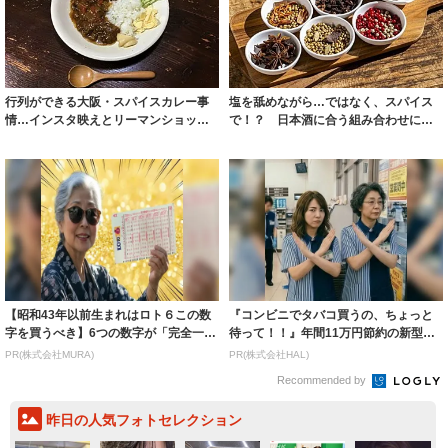
行列ができる大阪・スパイスカレー事
塩を舐めながら…ではなく、スパイス
情…インスタ映えとリーマンショック
で！？ 日本酒に合う組み合わせに
が追い風に
「絶対うまいな...
【昭和43年以前生まれはロト６この数
『コンビニでタバコ買うの、ちょっと
字を買うべき】6つの数字が「完全一
待って！！』年間11万円節約の新型タ
致」する方...
バコ
PR(株式会社MURA)
PR(株式会社HAL)
Recommended by
昨日の人気フォトセレクション