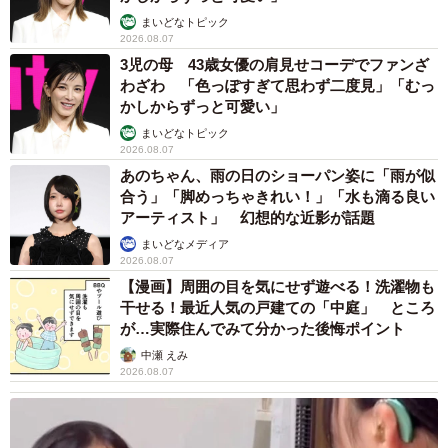
まいどなトピック
2026.08.07
3児の母 43歳女優の肩見せコーデでファンざ
わざわ 「色っぽすぎて思わず二度見」「むっ
かしからずっと可愛い」
まいどなトピック
2026.08.07
あのちゃん、雨の日のショーパン姿に「雨が似
合う」「脚めっちゃきれい！」「水も滴る良い
アーティスト」 幻想的な近影が話題
まいどなメディア
2026.08.07
【漫画】周囲の目を気にせず遊べる！洗濯物も
干せる！最近人気の戸建ての「中庭」 ところ
が…実際住んでみて分かった後悔ポイント
中瀬 えみ
2026.08.07