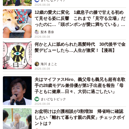
2026.08.08
12歳の愛犬に変化 1歳息子の膝で甘える初め
て見せる姿に反響 これまで「見守る立場」だ
ったのに…「頭ポンポンが愛に満ちている」
「尊…」
梨木 香奈
2026.08.08
何かと人に舐められた黒髪時代 30代後半で金
髪デビューしたら…人生が激変！【漫画】
海川 まこと
2026.08.08
夫はマイファスHiro、義父母も義兄も超有名歌
手の28歳モデル兼俳優が第1子出産を報告「母
子ともに健康…日々、大切に過ごしたい」
まいどなトピック
2026.08.08
お盆明けは介護相談が3割増加 帰省時に確認
したい「離れて暮らす親の異変」チェックポイ
ントは？