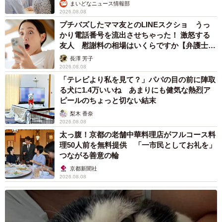
まいどなニュース情報部
2026.08.08
プチバズしたママ友とのLINEスクショ うっ
かり電話番号を流出させちゃった！ 激怒する
友人 慰謝料の相場はいくらですか【弁護士が
解説】
長澤 芳子
2026.08.08
「テレビより私を見て？」パパの目の前に陣取
る犬に1.4万いいね あまりにも健気な熱烈ア
ピールのちょっと切ない結末
梨木 香奈
2026.08.08
太っ腹！京都の老舗中華料理店がフルコース料
理50人前を無料提供 「一市民としてお礼を」
つながる善意の輪
京都新聞社
2026.08.08