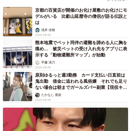
京都の百貨店が開催のお化け屋敷のお化けにモ
デルがいる 比叡山延暦寺の僧侶が語る伝説と
は
浅井 佳穂
2026.08.08
熊本地震でペット同伴の避難を諦める人に胸を
痛め… 被災ペットの受け入れ先をアプリに表
示する「動物避難所マップ」が始動
平藤 清刀
2026.08.08
原則ゆるっと週3勤務 カード支払い日直前は
鬼出勤 借金に追われる風俗嬢 それでも足り
ない場合は朝までガールズバー副業【現役キャ
ストに取材】
たかなし 亜妖
2026.08.08