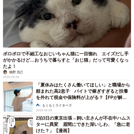
ボロボロで不細工なおじいちゃん猫に一目惚れ エイズだし手
がかかるけど…おうちで暮らすと「おじ猫」だって可愛くなっ
たよ！
鶴野 浩己
2026.08.08
「夏休みはたくさん働いてほしい」と職場から
頼まれた高2息子 バイトで稼ぎすぎると扶養
を外れて税金や保険料が上がる？【FPが解
説】
もくもくライターズ
2026.08.08
2泊3日の東京出張→飼い主さんが不在中ハムス
ターに異変 眉間にできた深いしわ、「急に老
けた？」【漫画】