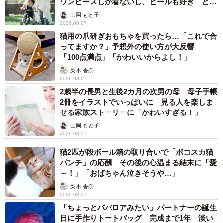
ワンピースしか着ないし、ヒールも好き どの
へんが…
山岡 もと子
2026.08.07
猫用の爪研ぎおもちゃを買ったら…「これで合
ってますか？」予想外の使い方が大反響
「100点満点」「かわいいからよし！」
梨木 香奈
2026.08.07
2歳半の長男と生後2カ月の次男の母 母子手帳
2冊をイラストでいっぱいに 見る人を楽しま
せる家族ストーリーに「かわいすぎる！」
山岡 もと子
2026.08.07
猫2匹が段ボール箱の取り合いで「ポコスカ猫
パンチ」の応酬 その後の心温まる結末に「愛
～！」「おばちゃん泣きそうや…」
梨木 香奈
2026.08.07
「ちょっとババロアみたい」パートナーの誕生
日に手作りトートバッグ 完成まで1年 淡い