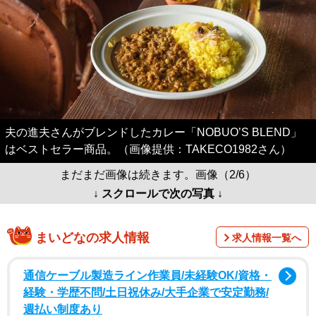
夫の進夫さんがブレンドしたカレー「NOBUO’S BLEND」
はベストセラー商品。（画像提供：TAKECO1982さん）
まだまだ画像は続きます。画像（2/6）
↓ スクロールで次の写真 ↓
まいどなの求人情報
求人情報一覧へ
通信ケーブル製造ライン作業員/未経験OK/資格・
経験・学歴不問/土日祝休み/大手企業で安定勤務/
週払い制度あり