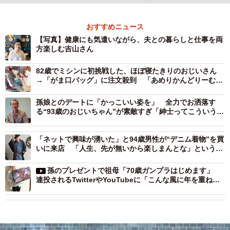
おすすめニュース
【写真】健康にも気遣いながら、夫との暮らしと仕事を両
方楽しむ吉山さん
82歳でミシンに初挑戦した、ほぼ寝たきりのおじいさん
→「がま口バッグ」に注文殺到 「あめりかんどりーむみ
たいや！」と生きがいに
孫娘とのデートに「かっこいい姿を」 全力でお洒落す
る“93歳のおじいちゃん”が素敵すぎ「紳士ってこういう
人」
「ネットで興味が湧いた」と94歳男性が“デニム着物”を買
いに来店 「人生、先が無いから楽しまんとな」という言
葉が「粋過ぎる」
孫のプレゼントで祖母「70歳ガンプラはじめます」
連投されるTwitterやYouTubeに「こんな風に年を重ねた
い」