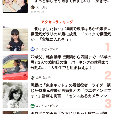
「ずっと楽しそう過ぎて羨ましい」「泣きそう
になった」
太田 真弓
2026.07.23
アクセスランキング
「化けましたね～」10歳で綾瀬はるかの娘役→
雰囲気ガラリの18歳に成長 「メイクで雰囲気
が」「宝塚に入れそう」
まいどなメディア
72歳父、軽自動車で新潟から四国まで 65歳の
母と2人で3泊4日の旅 パーキングの休憩まで
分刻み… 「大学生でも組まねえよ！」
山岡 もと子
両親は「東京キッド」の看板役者 ライダー演
じた42歳元俳優が再婚妻との「ウエディングフ
ォト」計画を明言 「センスあるカメラマン求
む」
まいどなトピック
ボロボロで不細工なおじいちゃん猫に一目惚