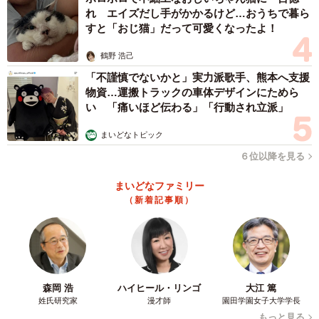
れ エイズだし手がかかるけど…おうちで暮ら
すと「おじ猫」だって可愛くなったよ！
鶴野 浩己
「不謹慎でないかと」実力派歌手、熊本へ支援
物資…運搬トラックの車体デザインにためら
い 「痛いほど伝わる」「行動され立派」
まいどなトピック
６位以降を見る
まいどなファミリー
（新着記事順）
森岡 浩
ハイヒール・リンゴ
大江 篤
姓氏研究家
漫才師
園田学園女子大学学長
もっと見る