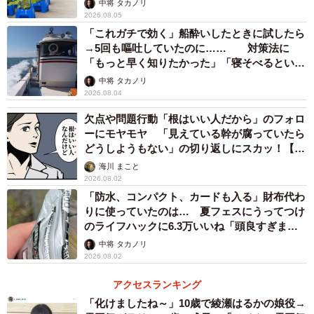
中将 タカノリ
2026.08.05
「これガチで効く」船酔いしたときに試したら
→5回も嘔吐していたのに…… 対策法に
「もっと早く知りたかった」「寝そべるといい
らしい」
中将 タカノリ
2026.08.04
欠点や問題行動「根はいい人だから」のフォロ
ーにモヤモヤ 「見えている幹が腐っていたら
どうしようもない」の切り返しにスカッ！【漫
画】
海川 まこと
2026.08.02
「防水、コンパクト、カードも入る」財布代わ
りに使っていたのは… 夏フェスにうってつけ
のライフハックに6.3万いいね「頭良すぎま
す」
中将 タカノリ
2026.08.02
アクセスランキング
「化けましたね～」10歳で綾瀬はるかの娘役→