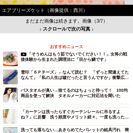
エアブリーズケット（画像提供：西川）
まだまだ画像は続きます。画像（3/7）
↓ スクロールで次の写真 ↓
おすすめニュース
「そうめんはもう茹でないでください！！」女将の戦
後体験から生まれた調理法に「目から鱗です」
雪印「６Ｐチーズ」←なんて読む？ 「ずっと間違えてた
なんて」「私の人生は嘘だったと言うんですか」衝撃広が
る
バスタオルが臭い→捨てるのはちょっと待って！ 100均
商品を使って解決 タオルメーカーに対応法を聞いた
「カーテンは洗ったらすぐカーテンレールに吊るすよ
ね？」に反響 洗う頻度やメリット続々、一度も洗ったこ
とがない人も！
洗っても落ちない…あきらめてたパレットの絵具汚れ 簡