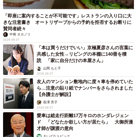
「即座に案内することが不可能です」レストランの入り口に大
きな注意書き オートリザーブからの予約を拒否するお断りに
賛同者続々
中将 タカノリ
2026.08.07
「本は買うだけでいい」京極夏彦さんの言葉に
共感した女性→リビングの本棚に140冊を積
読 「家に自分だけの本屋さん」
山岡 もと子
2026.08.07
友人のマンション敷地内に度々車を停めていた
ら…注意の貼り紙でナンバーをさらされました
【弁護士が解説】
長澤 芳子
2026.08.07
愛車は総走行距離17万キロのホンダレジェン
ド 「どなたか欲しい方が居たら」 大御所漫
才師が譲渡の意向
まいどなトピック