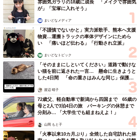
雰囲気ガラリの18歳に成長 「メイクで雰囲気
が」「宝塚に入れそう」
まいどなメディア
「不謹慎でないかと」実力派歌手、熊本へ支援
物資…運搬トラックの車体デザインにためら
い 「痛いほど伝わる」「行動され立派」
まいどなトピック
「そのままにしといてください」道路で動けな
い猫を前に返された一言… 懸命に生きようと
した4日間 「命の重さはみんな同じ」保護団
体代表の訴え
渡辺 晴子
72歳父、軽自動車で新潟から四国まで 65歳の
母と2人で3泊4日の旅 パーキングの休憩まで
分刻み… 「大学生でも組まねえよ！」
山岡 もと子
「火事以来10カ月ぶり」全焼した自宅訪れた林