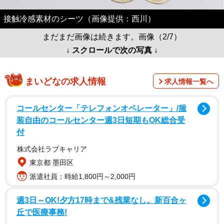
接触冷感素材のシーツ（画像提供：西川）
まだまだ画像は続きます。画像（2/7）
↓ スクロールで次の写真 ↓
まいどなの求人情報
求人情報一覧へ
コールセンター「テレフォンオペレーター」/服
装自由のコールセンター週3日短期もOK総合受
付
株式会社ラブキャリア
東京都 墨田区
派遣社員：時給1,800円～2,000円
週3日～OK!夕方17時まで&残業なし。新百合ヶ
丘で医療事務!