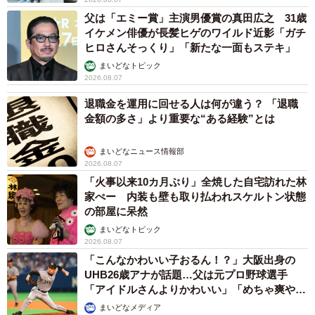
父は「エミー賞」主演男優賞の真田広之 31歳
イケメン俳優が長髪ヒゲのワイルド近影「ガチ
ヒロさんそっくり」「新たな一面もステキ」
まいどなトピック
2026.08.07
退職金を運用に回せる人は何が違う？ 「退職
金額の多さ」より重要な“ある経験”とは
まいどなニュース情報部
2026.08.07
「火事以来10カ月ぶり」全焼した自宅訪れた林
家ぺー 内装も壁も取り払われスケルトン状態
の部屋に呆然
まいどなトピック
2026.08.07
「こんなかわいい子おるん！？」大阪出身の
UHB26歳アナが話題…父は元プロ野球選手
「アイドルさんよりかわいい」「めちゃ爽や
か」
まいどなメディア