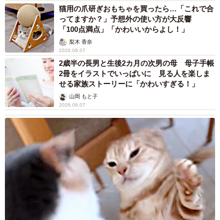
猫用の爪研ぎおもちゃを買ったら…「これで合
ってますか？」予想外の使い方が大反響
「100点満点」「かわいいからよし！」
梨木 香奈
2026.08.07
2歳半の長男と生後2カ月の次男の母 母子手帳
2冊をイラストでいっぱいに 見る人を楽しま
せる家族ストーリーに「かわいすぎる！」
山岡 もと子
2026.08.07