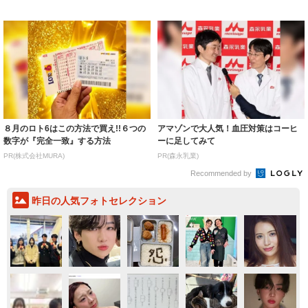
ルに ｢PE...
いいとこ取...
８月のロト6はこの方法で買え!!６つの
アマゾンで大人気！血圧対策はコーヒ
数字が『完全一致』する方法
ーに足してみて
PR(株式会社MURA)
PR(森永乳業)
Recommended by
昨日の人気フォトセレクション