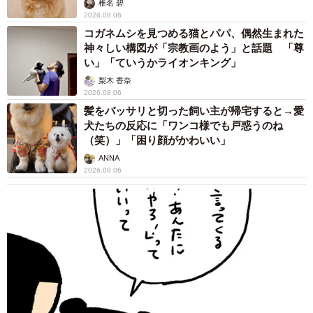
椎名 碧
2026.08.06
コガネムシを見つめる猫とパパ、偶然生まれた
神々しい構図が「宗教画のよう」と話題 「尊
い」「ていうかライオンキング」
梨木 香奈
2026.08.06
髪をバッサリと切った飼い主が帰宅すると→愛
犬たちの反応に「ワンコ様でも戸惑うのね
（笑）」「困り顔がかわいい」
ANNA
2026.08.06