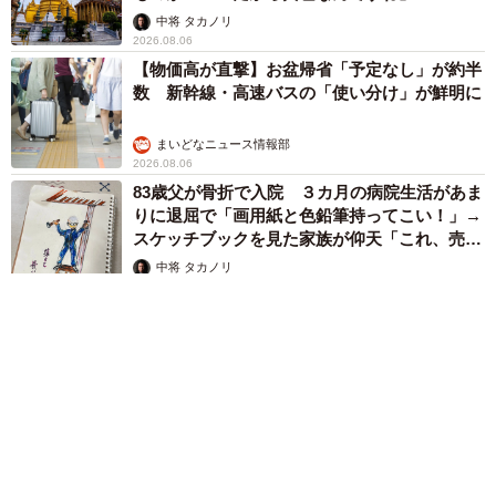
中将 タカノリ
2026.08.06
【物価高が直撃】お盆帰省「予定なし」が約半
数 新幹線・高速バスの「使い分け」が鮮明に
まいどなニュース情報部
2026.08.06
83歳父が骨折で入院 ３カ月の病院生活があま
りに退屈で「画用紙と色鉛筆持ってこい！」→
スケッチブックを見た家族が仰天「これ、売れ
ますよ…」
中将 タカノリ
2026.08.06