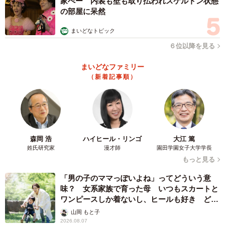
家ぺー 内装も壁も取り払われスケルトン状態
の部屋に呆然
まいどなトピック
６位以降を見る
まいどなファミリー
（新着記事順）
森岡 浩
ハイヒール・リンゴ
大江 篤
姓氏研究家
漫才師
園田学園女子大学学長
もっと見る
「男の子のママっぽいよね」ってどういう意
味？ 女系家族で育った母 いつもスカートと
ワンピースしか着ないし、ヒールも好き どの
へんが…
山岡 もと子
2026.08.07