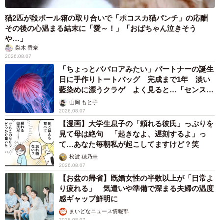
猫2匹が段ボール箱の取り合いで「ポコスカ猫パンチ」の応酬
その後の心温まる結末に「愛～！」「おばちゃん泣きそう
や…」
梨木 香奈
2026.08.07
「ちょっとババロアみたい」パートナーの誕生
日に手作りトートバッグ 完成まで1年 淡い
藍染めに漂うクラゲ よく見ると…「センスす
ごい」
山岡 もと子
2026.08.07
【漫画】大学生息子の「頼れる彼氏」っぷりを
見て母は絶句 「起きなよ、遅刻するよ」っ
て…あなた毎朝私が起こしてますけど？笑
松波 穂乃圭
2026.08.07
【お盆の帰省】既婚女性の半数以上が「日常よ
り疲れる」 気遣いや準備で深まる夫婦の温度
感ギャップ鮮明に
まいどなニュース情報部
2026.08.07