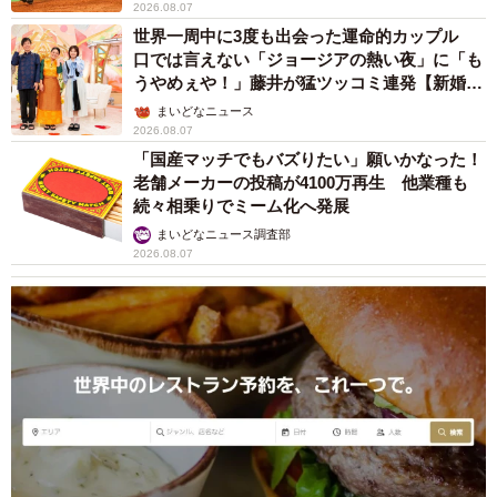
2026.08.07
世界一周中に3度も出会った運命的カップル
口では言えない「ジョージアの熱い夜」に「も
うやめぇや！」藤井が猛ツッコミ連発【新婚さ
ん】
まいどなニュース
2026.08.07
「国産マッチでもバズりたい」願いかなった！
老舗メーカーの投稿が4100万再生 他業種も
続々相乗りでミーム化へ発展
まいどなニュース調査部
2026.08.07