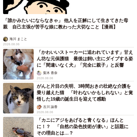
「誰かみたいにならなきゃ」 他人を正解にして生きてきた母
親 自己主張が苦手な娘に教わった大切なこと【漫画】
海川 まこと
2026.08.06
「かわいいストーカーに追われています」甘え
ん坊な元保護猫 最後は飼い主にダイブする姿
に「間違いなく犬」「完全に親子」と反響
梨木 香奈
2026.08.06
がんと片目の失明、3時間おきの壮絶な介護を
乗り越えた猫 「叶わないかもしれない」と覚
悟した19歳の誕生日を迎えて感動
古川 諭香
2026.08.06
「カニにアジをあげると青くなる」ほんと
に！？ 「自然の染色技術が凄い」と話題に
その理由とは…？