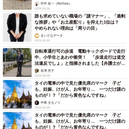
竹中 友一（RinToris）
2026.08.06
誰も求めていない職場の「謎マナー」、「過剰
な挨拶」や「お土産配り」を抑えた1位は？
やめられない理由は「周りの目」
まいどなデータ
2026.08.06
自転車通行可の歩道 電動キックボードで走行
中、小学生とあわや衝突！ 「歩道走行は道交
法違反でしょ」と指摘されました【弁護士が解
説】
長澤 芳子
2026.08.06
タイの電車の中で見た優先席のマーク 子ど
も、妊娠、けが人、お年寄り… 一つだけ謎の
ものが！？「だから黄色なんですね」
中将 タカノリ
2026.08.06
タイの電車の中で見た優先席のマーク 子ど
も、妊娠、けが人、お年寄り… 一つだけ謎の
ものが！？「だから黄色なんですね」