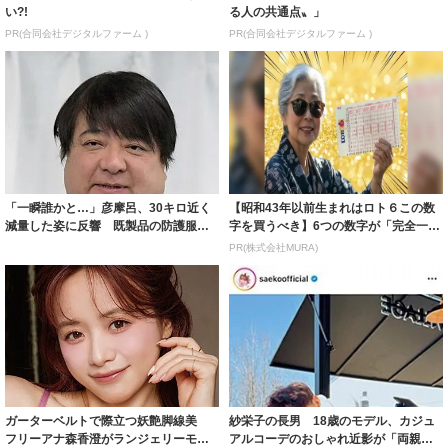
い?!
る人の共通点〟」
PR(合同会社デジタルファーム )
PR(合同会社デジタルファーム )
「一瞬誰かと…」彦摩呂、30キロ近く
【昭和43年以前生まれはロト６この数
減量した姿に反響 既製品の防護服が
字を買うべき】6つの数字が「完全一
着られると...
致」する方...
PR(株式会社MURA)
ガーターベルトで際立つ妖艶脚線美
紗栄子の長男 18歳のモデル、カジュ
フリーアナ森香澄がランジェリーモデ
アルコーデのおしゃれ近影が「両親の