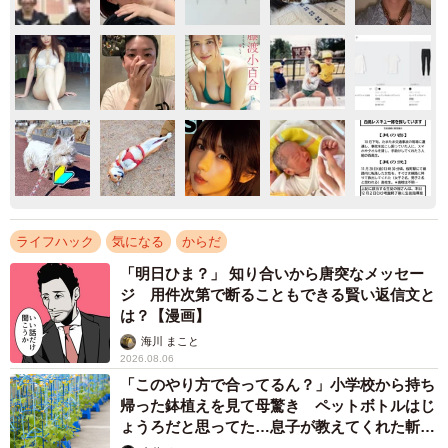
ライフハック
気になる
からだ
「明日ひま？」 知り合いから唐突なメッセー
ジ 用件次第で断ることもできる賢い返信文と
は？【漫画】
海川 まこと
2026.08.06
「このやり方で合ってるん？」小学校から持ち
帰った鉢植えを見て母驚き ペットボトルはじ
ょうろだと思ってた…息子が教えてくれた斬新
な水やりとは