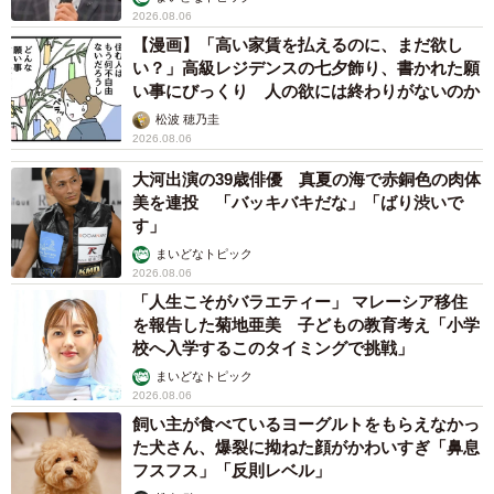
2026.08.06
【漫画】「高い家賃を払えるのに、まだ欲し
い？」高級レジデンスの七夕飾り、書かれた願
い事にびっくり 人の欲には終わりがないのか
松波 穂乃圭
2026.08.06
大河出演の39歳俳優 真夏の海で赤銅色の肉体
美を連投 「バッキバキだな」「ばり渋いで
す」
まいどなトピック
2026.08.06
「人生こそがバラエティー」 マレーシア移住
を報告した菊地亜美 子どもの教育考え「小学
校へ入学するこのタイミングで挑戦」
まいどなトピック
2026.08.06
飼い主が食べているヨーグルトをもらえなかっ
た犬さん、爆裂に拗ねた顔がかわいすぎ「鼻息
フスフス」「反則レベル」