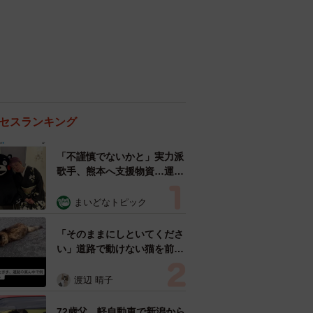
セスランキング
「不謹慎でないかと」実力派
歌手、熊本へ支援物資…運搬
トラックの車体デザインにた
めらい 「痛いほど伝わる」
まいどなトピック
「行動され立派」
「そのままにしといてくださ
い」道路で動けない猫を前に
返された一言… 懸命に生き
ようとした4日間 「命の重
渡辺 晴子
さはみんな同じ」保護団体代
表の訴え
72歳父、軽自動車で新潟から