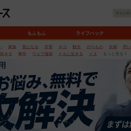
もふもふ
ライフハック
い
家族
気になる
災害
ネコ
観光
のりもの
夫婦
思い
街ネタ
事件
ウェブ漫画
ともに生きる
イヌ
もっと見る