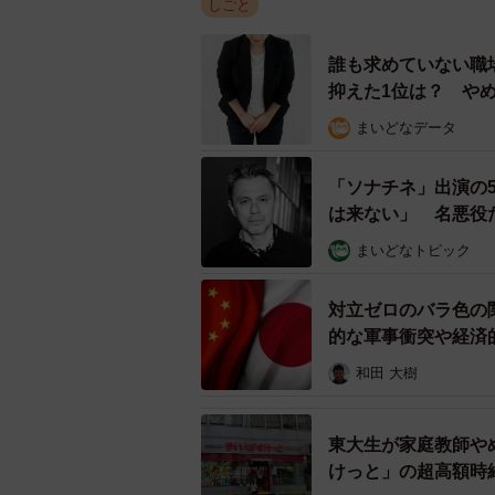
しごと
誰も求めていない職
抑えた1位は？ や
まいどなデータ
「ソナチネ」出演の
は来ない」 名悪役
まいどなトピック
対立ゼロのバラ色の
的な軍事衝突や経済
和田 大樹
東大生が家庭教師や
けっと」の超高額時