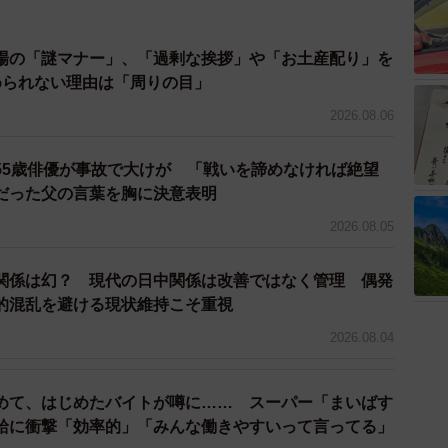
場の「謎マナー」、「過剰な挨拶」や「お土産配り」を
められない理由は「周りの目」
2026.08.06
55歳俳優が事故で大けが 「戦いを諦めなければ絶望
だった父の言葉を胸に決意表明
2026.08.05
関係は幻？ 現代の日中関係は改善ではなく管理 偶発
的混乱を避ける現状維持こそ重視
2026.08.04
めて、はじめたバイトが噂に…… スーパー「まいばす
給に衝撃「効率的」「みんな働きやすいって言ってる」