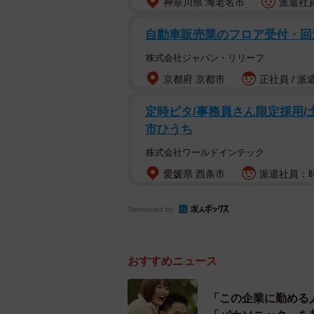
神奈川県 海老名市
派遣社員
自動車販売業のフロア受付・回
株式会社ジャパン・リリーフ
京都府 京都市
正社員 / 派
定時ピタ/事務員さん限定採用/土
市ひうち
株式会社ワールドインテック
愛媛県 西条市
派遣社員：時給
Sponsored by
おすすめニュース
「この企業に勤める