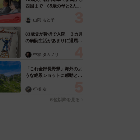
四国まで 65歳の母と2人で
3泊4日の旅 パーキングの休
憩まで分刻み… 「大学生で
山岡 もと子
も組まねえよ！」
83歳父が骨折で入院 ３カ月
の病院生活があまりに退屈で
「画用紙と色鉛筆持ってこ
い！」→スケッチブックを見
中将 タカノリ
た家族が仰天「これ、売れま
すよ…」
「これ全部長野県」海外のよ
うな絶景ショットに感動と反
響「離れてからいいところだ
ったんだって気づいた」
行橋 友
６位以降を見る