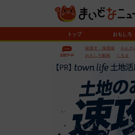
ニ
トップ
おもしろ
ュ
ー
保護犬・保護猫
かんさ
ス
一
おもしろ動画
くるま
覧