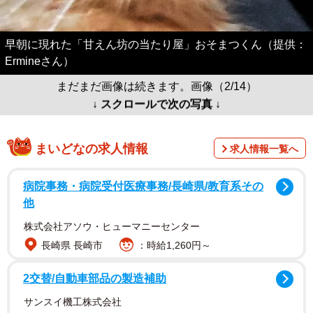
早朝に現れた「甘えん坊の当たり屋」おそまつくん（提供：
Ermineさん）
まだまだ画像は続きます。画像（2/14）
↓ スクロールで次の写真 ↓
まいどなの求人情報
求人情報一覧へ
病院事務・病院受付医療事務/長崎県/教育系その
他
株式会社アソウ・ヒューマニーセンター
長崎県 長崎市
：時給1,260円～
2交替/自動車部品の製造補助
サンスイ機工株式会社