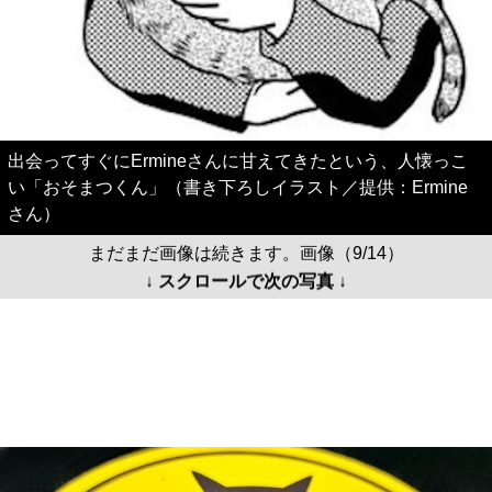
出会ってすぐにErmineさんに甘えてきたという、人懐っこ
い「おそまつくん」（書き下ろしイラスト／提供：Ermine
さん）
まだまだ画像は続きます。画像（9/14）
↓ スクロールで次の写真 ↓