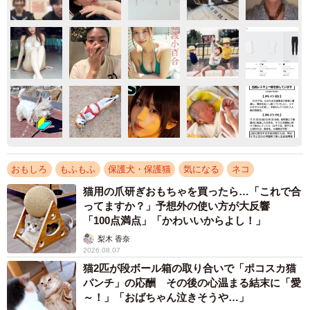
おもしろ
もふもふ
保護犬・保護猫
気になる
ネコ
猫用の爪研ぎおもちゃを買ったら…「これで合
ってますか？」予想外の使い方が大反響
「100点満点」「かわいいからよし！」
梨木 香奈
2026.08.07
猫2匹が段ボール箱の取り合いで「ポコスカ猫
パンチ」の応酬 その後の心温まる結末に「愛
～！」「おばちゃん泣きそうや…」