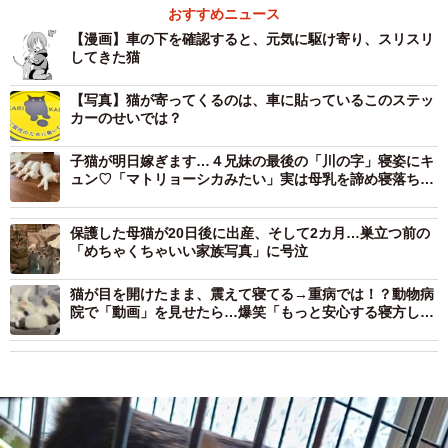
おすすめニュース
【漫画】車の下を確認すると、元気に駆け寄り、スリスリ
してきた猫
【写真】猫が寄ってくるのは、車に貼っているこのステッ
カーのせいでは？
子猫が明日嫁ぎます…４兄妹の最後の「川の字」寝姿にキ
ュン♡「マトリョーシカみたい」実は母乳を諦め寝落ちし
た！？
保護した母猫が20日後に出産、そして2カ月…巣立つ前の
「めちゃくちゃいい家族写真」に号泣
猫が目を開けたまま、震えて寝てる→重病では！？動物病
院で「動画」を見せたら…爆笑「もっと安心する寝方し
て…」