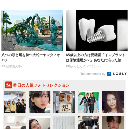
着られると...
いいとこ取...
八つの頭と尾を持つ大蛇ーヤマタノオ
65歳以上の方は要確認「インプラント
ロチ
は保険適用か？」あなたに沿った治療
法や費用を...
PR(國學院大學)
PR(あんしんインプラント)
Recommended by
昨日の人気フォトセレクション