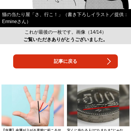
猫の当たり屋「さ、行こ！」（書き下ろしイラスト／提供：
Ermineさん）
これが最後の一枚です。画像（14/14）
ご覧いただきありがとうございました。
記事に戻る
【当選】金運が上がる直前に起こるサ
宝くじ当たる人は“たまたま”じゃな