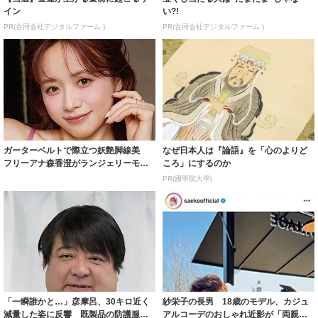
イン
い?!
PR(合同会社デジタルファーム )
PR(合同会社デジタルファーム )
ガーターベルトで際立つ妖艶脚線美
なぜ日本人は『論語』を「心のよりど
フリーアナ森香澄がランジェリーモデ
ころ」にするのか
ルに ｢PE...
PR(國學院大學)
「一瞬誰かと…」彦摩呂、30キロ近く
紗栄子の長男 18歳のモデル、カジュ
減量した姿に反響 既製品の防護服が
アルコーデのおしゃれ近影が「両親の