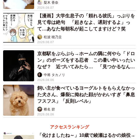
梨木 香奈
2026.08.07
【漫画】大学生息子の「頼れる彼氏」っぷりを
見て母は絶句 「起きなよ、遅刻するよ」っ
て…あなた毎朝私が起こしてますけど？笑
松波 穂乃圭
2026.08.07
京都駅をぶらぶら→ホームの隅に何やら「ドロ
ン」のポーズをする忍者 この暑い中いったい
なぜ？ 近づいてみたら… 「見つかるなんて
未熟」
中将 タカノリ
2026.08.06
飼い主が食べているヨーグルトをもらえなかっ
た犬さん、爆裂に拗ねた顔がかわいすぎ「鼻息
フスフス」「反則レベル」
椎名 碧
2026.08.06
アクセスランキング
「化けましたね～」10歳で綾瀬はるかの娘役→