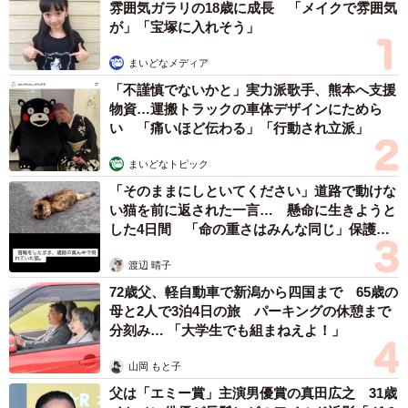
雰囲気ガラリの18歳に成長 「メイクで雰囲気
が」「宝塚に入れそう」
まいどなメディア
「不謹慎でないかと」実力派歌手、熊本へ支援
物資…運搬トラックの車体デザインにためら
い 「痛いほど伝わる」「行動され立派」
まいどなトピック
「そのままにしといてください」道路で動けな
い猫を前に返された一言… 懸命に生きようと
した4日間 「命の重さはみんな同じ」保護団
体代表の訴え
渡辺 晴子
72歳父、軽自動車で新潟から四国まで 65歳の
母と2人で3泊4日の旅 パーキングの休憩まで
分刻み… 「大学生でも組まねえよ！」
山岡 もと子
父は「エミー賞」主演男優賞の真田広之 31歳