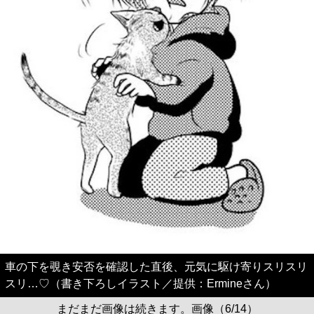
車の下を覗き安否を確認した直後、元気に駆け寄りスリスリ
スリ…♡（書き下ろしイラスト／提供：Ermineさん）
まだまだ画像は続きます。画像（6/14）