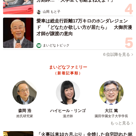
山岡 もと子
愛車は総走行距離17万キロのホンダレジェン
ド 「どなたか欲しい方が居たら」 大御所漫
才師が譲渡の意向
まいどなトピック
６位以降を見る
まいどなファミリー
（新着記事順）
森岡 浩
ハイヒール・リンゴ
大江 篤
姓氏研究家
漫才師
園田学園女子大学学長
もっと見る
「火事以来10カ月ぶり」全焼した自宅訪れた林