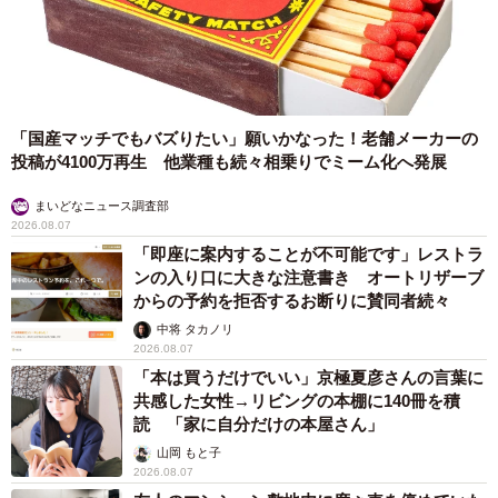
「国産マッチでもバズりたい」願いかなった！老舗メーカーの
投稿が4100万再生 他業種も続々相乗りでミーム化へ発展
まいどなニュース調査部
2026.08.07
「即座に案内することが不可能です」レストラ
ンの入り口に大きな注意書き オートリザーブ
からの予約を拒否するお断りに賛同者続々
中将 タカノリ
2026.08.07
「本は買うだけでいい」京極夏彦さんの言葉に
共感した女性→リビングの本棚に140冊を積
読 「家に自分だけの本屋さん」
山岡 もと子
2026.08.07