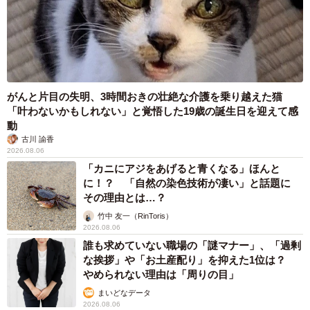
がんと片目の失明、3時間おきの壮絶な介護を乗り越えた猫
「叶わないかもしれない」と覚悟した19歳の誕生日を迎えて感
動
古川 諭香
2026.08.06
「カニにアジをあげると青くなる」ほんと
に！？ 「自然の染色技術が凄い」と話題に
その理由とは…？
竹中 友一（RinToris）
2026.08.06
誰も求めていない職場の「謎マナー」、「過剰
な挨拶」や「お土産配り」を抑えた1位は？
やめられない理由は「周りの目」
まいどなデータ
2026.08.06