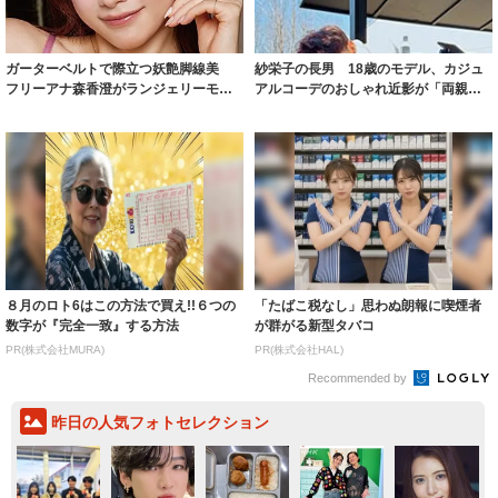
ガーターベルトで際立つ妖艶脚線美
紗栄子の長男 18歳のモデル、カジュ
フリーアナ森香澄がランジェリーモデ
アルコーデのおしゃれ近影が「両親の
ルに ｢PE...
いいとこ取...
８月のロト6はこの方法で買え!!６つの
「たばこ税なし」思わぬ朗報に喫煙者
数字が『完全一致』する方法
が群がる新型タバコ
PR(株式会社MURA)
PR(株式会社HAL)
Recommended by
昨日の人気フォトセレクション