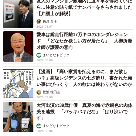
友人のマンション敷地内に度々車を停めていた
ら…注意の貼り紙でナンバーをさらされました
【弁護士が解説】
長澤 芳子
2026.08.07
愛車は総走行距離17万キロのホンダレジェン
ド 「どなたか欲しい方が居たら」 大御所漫
才師が譲渡の意向
まいどなトピック
2026.08.06
【漫画】「高い家賃を払えるのに、まだ欲し
い？」高級レジデンスの七夕飾り、書かれた願
い事にびっくり 人の欲には終わりがないのか
松波 穂乃圭
2026.08.06
大河出演の39歳俳優 真夏の海で赤銅色の肉体
美を連投 「バッキバキだな」「ばり渋いで
す」
まいどなトピック
2026.08.06