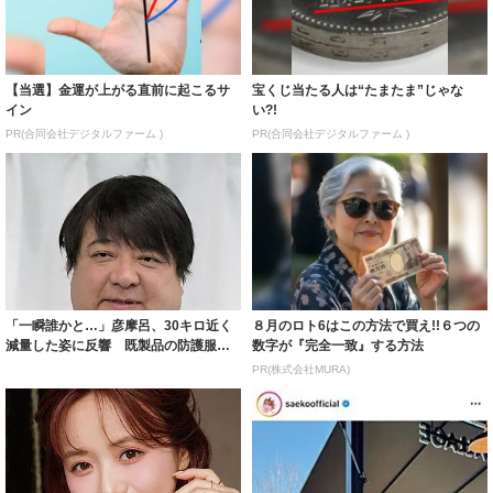
【当選】金運が上がる直前に起こるサ
宝くじ当たる人は“たまたま”じゃな
イン
い?!
PR(合同会社デジタルファーム )
PR(合同会社デジタルファーム )
「一瞬誰かと…」彦摩呂、30キロ近く
８月のロト6はこの方法で買え!!６つの
減量した姿に反響 既製品の防護服が
数字が『完全一致』する方法
着られると...
PR(株式会社MURA)