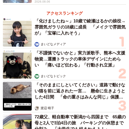
2026.08.06
アクセスランキング
「化けましたね～」10歳で綾瀬はるかの娘役→
雰囲気ガラリの18歳に成長 「メイクで雰囲気
が」「宝塚に入れそう」
まいどなメディア
「不謹慎でないかと」実力派歌手、熊本へ支援
物資…運搬トラックの車体デザインにためら
い 「痛いほど伝わる」「行動され立派」
まいどなトピック
「そのままにしといてください」道路で動けな
い猫を前に返された一言… 懸命に生きようと
した4日間 「命の重さはみんな同じ」保護団
体代表の訴え
渡辺 晴子
72歳父、軽自動車で新潟から四国まで 65歳の
母と2人で3泊4日の旅 パーキングの休憩まで
分刻み… 「大学生でも組まねえよ！」