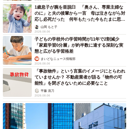
1歳息子が腕を亜脱臼 「奥さん、専業主婦な
のに」と夫の後輩から一言 母は泣きながら対
応し必死だった 何年もたった今もたまに思い
出し…
山岡 もと子
2026.08.06
子どもの学校外の学習時間が11年で2割減少
「家庭学習0分層」が約半数に達する深刻な実
態と広がる学習格差
まいどなニュース情報部
2026.08.06
「事故物件」という言葉のイメージにとらわれ
ていませんか？ 不動産業者が語る「物件の可
能性」を閉ざさないために必要なこと
平藤 清刀
2026.08.06