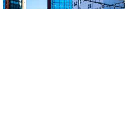
東京・千代田区の中央線高架に心ない落書き 歴史ある昌平橋
架道橋の被害に怒りの声 「何も分かってないし、センスも古
い」「罰則強化して」
中将 タカノリ
2026.08.06
もしかすると「下山ダッシュ」 リニア中央新
幹線の長野県駅 在来線との乗り継ぎなし→な
ら走れば間に合うんじゃない？ 惜しい位置関
係が反響
中将 タカノリ
2026.08.06
「なんじゃこりゃ！」「ロボ？」大阪・梅田に
そびえる物体の正体は？ 昭和の遺産を調査し
てみた結果…
太田 浩子