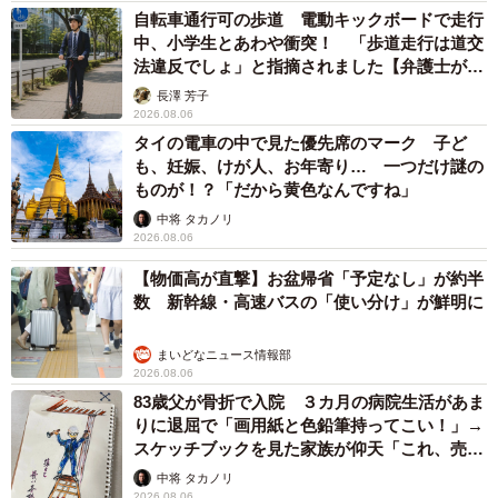
自転車通行可の歩道 電動キックボードで走行
中、小学生とあわや衝突！ 「歩道走行は道交
法違反でしょ」と指摘されました【弁護士が解
説】
長澤 芳子
2026.08.06
タイの電車の中で見た優先席のマーク 子ど
も、妊娠、けが人、お年寄り… 一つだけ謎の
ものが！？「だから黄色なんですね」
中将 タカノリ
2026.08.06
【物価高が直撃】お盆帰省「予定なし」が約半
数 新幹線・高速バスの「使い分け」が鮮明に
まいどなニュース情報部
2026.08.06
83歳父が骨折で入院 ３カ月の病院生活があま
りに退屈で「画用紙と色鉛筆持ってこい！」→
スケッチブックを見た家族が仰天「これ、売れ
ますよ…」
中将 タカノリ
2026.08.06