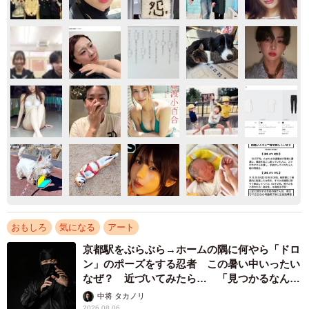
おもしろ
気になる
アート
京都駅をぶらぶら→ホームの隅に何やら「ドロ
ン」のポーズをする忍者 この暑い中いったい
なぜ？ 近づいてみたら… 「見つかるなんて
未熟」
中将 タカノリ
2026.08.06