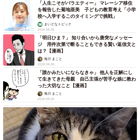
「人生こそがバラエティー」 マレーシア移住
を報告した菊地亜美 子どもの教育考え「小学
校へ入学するこのタイミングで挑戦」
まいどなトピック
2026.08.06
「明日ひま？」 知り合いから唐突なメッセー
ジ 用件次第で断ることもできる賢い返信文と
は？【漫画】
海川 まこと
2026.08.06
「誰かみたいにならなきゃ」 他人を正解にし
て生きてきた母親 自己主張が苦手な娘に教わ
った大切なこと【漫画】
海川 まこと
2026.08.06