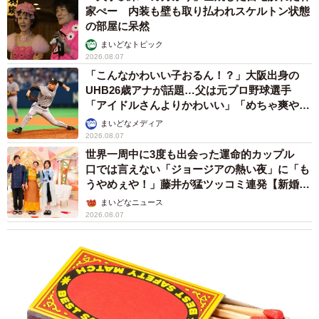
家ぺー 内装も壁も取り払われスケルトン状態
の部屋に呆然
まいどなトピック
2026.08.07
「こんなかわいい子おるん！？」大阪出身の
UHB26歳アナが話題…父は元プロ野球選手
「アイドルさんよりかわいい」「めちゃ爽や
か」
まいどなメディア
2026.08.07
世界一周中に3度も出会った運命的カップル
口では言えない「ジョージアの熱い夜」に「も
うやめぇや！」藤井が猛ツッコミ連発【新婚さ
ん】
まいどなニュース
2026.08.07