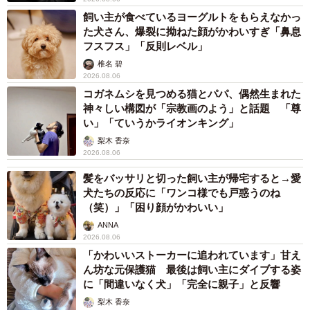
飼い主が食べているヨーグルトをもらえなかっ
た犬さん、爆裂に拗ねた顔がかわいすぎ「鼻息
フスフス」「反則レベル」
椎名 碧
2026.08.06
コガネムシを見つめる猫とパパ、偶然生まれた
神々しい構図が「宗教画のよう」と話題 「尊
い」「ていうかライオンキング」
梨木 香奈
2026.08.06
髪をバッサリと切った飼い主が帰宅すると→愛
犬たちの反応に「ワンコ様でも戸惑うのね
（笑）」「困り顔がかわいい」
ANNA
2026.08.06
「かわいいストーカーに追われています」甘え
ん坊な元保護猫 最後は飼い主にダイブする姿
に「間違いなく犬」「完全に親子」と反響
梨木 香奈