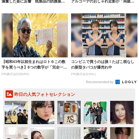
減量した姿に反響 既製品の防護服が
アルコーデのおしゃれ近影が「両親の
着られると...
いいとこ取...
【昭和43年以前生まれはロト６この数
コンビニで買うのは損！たばこ税なし
字を買うべき】6つの数字が「完全一
の新型タバコが爆売れ中
致」する方...
PR(株式会社MURA)
PR(株式会社HAL)
Recommended by
昨日の人気フォトセレクション