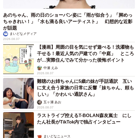
あのちゃん、雨の日のショーパン姿に「雨が似合う」「脚めっ
ちゃきれい！」「水も滴る良いアーティスト」 幻想的な近影
が話題
まいどなメディア
2026.08.07
【漫画】周囲の目を気にせず遊べる！洗濯物も
干せる！最近人気の戸建ての「中庭」 ところ
が…実際住んでみて分かった後悔ポイント
中瀬 えみ
2026.08.07
難聴のお姉ちゃんに5歳の妹が手話通訳 互い
に支え合う家族の日常に反響「妹ちゃん、頼も
しい」「かわいい通訳さん」
五ヶ瀬 あお
2026.08.07
ラストライブ控えるT-BOLAN森友嵐士 にし
たん社長がTikTok内で独占インタビュー
まいどなニュース