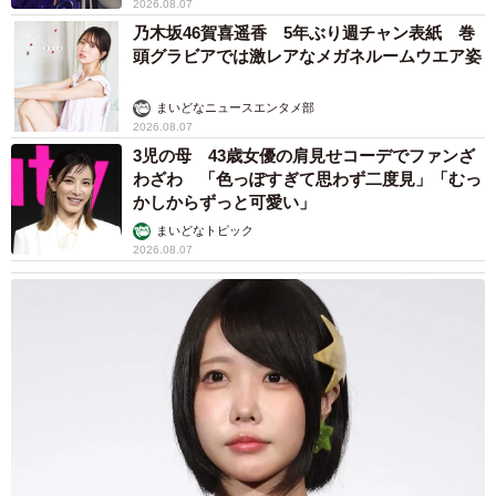
2026.08.07
乃木坂46賀喜遥香 5年ぶり週チャン表紙 巻
頭グラビアでは激レアなメガネルームウエア姿
まいどなニュースエンタメ部
2026.08.07
3児の母 43歳女優の肩見せコーデでファンざ
わざわ 「色っぽすぎて思わず二度見」「むっ
かしからずっと可愛い」
まいどなトピック
2026.08.07