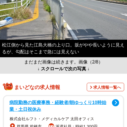
松江側から見た江島大橋の上り口。坂がやや長いように見え
るが、勾配はそこまで急には見えない
まだまだ画像は続きます。画像（2/8）
↓ スクロールで次の写真 ↓
まいどなの求人情報
求人情報一覧へ
病院勤務の医療事務・経験者/朝ゆっくり10時始
業・土日祝休み
株式会社ルフト・メディカルケア 太田オフィス
群馬県 前橋市
派遣社員：時給1,300円