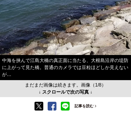
中海を挟んで江島大橋の真正面に当たる、大根島沿岸の堤防
に上がって見た橋。普通のカメラでは豆粒ほどしか見えない
が…
まだまだ画像は続きます。画像（1/8）
↓ スクロールで次の写真 ↓
記事を読む