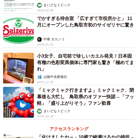
まいどなトピック
2026.02.08
でかすぎる待合室 「広すぎて市役所かと」 11
月にオープンした鳥取市初のサイゼリヤに驚き
中将 タカノリ
2026.01.01
小3女子、自宅前で珍しいカエル発見！日本固
有種の色彩変異個体に専門家も驚き「極めてま
れ」
山陰中央新報社
2025.12.20
「ミャクミャク行きますよ」ミャクミャク、閉
幕後も大忙し 鳥取県のオファー快諾→「フッ
軽」「盛り上がりそう」ファン歓喜
まいどなトピック
2025.10.18
アクセスランキング
「化けましたね～」10歳で綾瀬はるかの娘役→