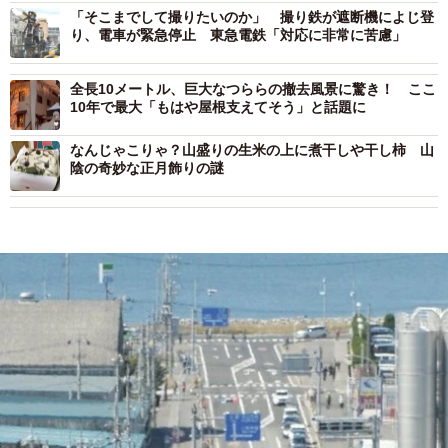
「そこまでして撮りたいのか」 撮り鉄が遮断機によじ登
り、電車が緊急停止 東急電鉄「対応に非常に苦慮」
全長10メートル、巨大なつららの撤去風景に驚き！ ここ
10年で最大「もはや屋根支えてそう」と話題に
なんじゃこりゃ？山盛りの生米の上に煮干しや干し柿 山
陰の奇妙な正月飾りの謎