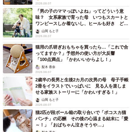
2026.08.07
「男の子のママっぽいよね」ってどういう意
味？ 女系家族で育った母 いつもスカートと
ワンピースしか着ないし、ヒールも好き どの
へんが…
山岡 もと子
2026.08.07
猫用の爪研ぎおもちゃを買ったら…「これで合
ってますか？」予想外の使い方が大反響
「100点満点」「かわいいからよし！」
梨木 香奈
2026.08.07
2歳半の長男と生後2カ月の次男の母 母子手帳
2冊をイラストでいっぱいに 見る人を楽しま
せる家族ストーリーに「かわいすぎる！」
山岡 もと子
2026.08.07
猫2匹が段ボール箱の取り合いで「ポコスカ猫
パンチ」の応酬 その後の心温まる結末に「愛
～！」「おばちゃん泣きそうや…」