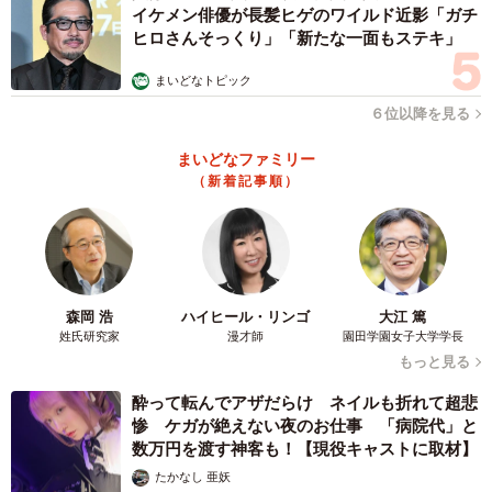
イケメン俳優が長髪ヒゲのワイルド近影「ガチ
ヒロさんそっくり」「新たな一面もステキ」
まいどなトピック
６位以降を見る
まいどなファミリー
（新着記事順）
森岡 浩
ハイヒール・リンゴ
大江 篤
姓氏研究家
漫才師
園田学園女子大学学長
もっと見る
酔って転んでアザだらけ ネイルも折れて超悲
惨 ケガが絶えない夜のお仕事 「病院代」と
数万円を渡す神客も！【現役キャストに取材】
たかなし 亜妖