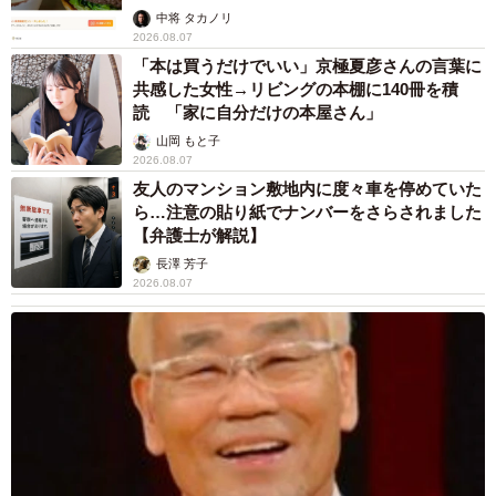
中将 タカノリ
2026.08.07
「本は買うだけでいい」京極夏彦さんの言葉に
共感した女性→リビングの本棚に140冊を積
読 「家に自分だけの本屋さん」
山岡 もと子
2026.08.07
友人のマンション敷地内に度々車を停めていた
ら…注意の貼り紙でナンバーをさらされました
【弁護士が解説】
長澤 芳子
2026.08.07