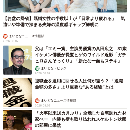
【お盆の帰省】既婚女性の半数以上が「日常より疲れる」 気
遣いや準備で深まる夫婦の温度感ギャップ鮮明に
まいどなニュース情報部
2026.08.07
父は「エミー賞」主演男優賞の真田広之 31歳
イケメン俳優が長髪ヒゲのワイルド近影「ガチ
ヒロさんそっくり」「新たな一面もステキ」
まいどなトピック
2026.08.07
退職金を運用に回せる人は何が違う？ 「退職
金額の多さ」より重要な“ある経験”とは
まいどなニュース情報部
2026.08.07
「火事以来10カ月ぶり」全焼した自宅訪れた林
家ぺー 内装も壁も取り払われスケルトン状態
の部屋に呆然