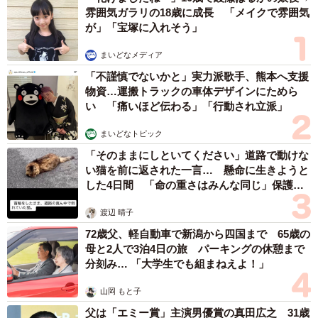
雰囲気ガラリの18歳に成長 「メイクで雰囲気
が」「宝塚に入れそう」
まいどなメディア
「不謹慎でないかと」実力派歌手、熊本へ支援
物資…運搬トラックの車体デザインにためら
い 「痛いほど伝わる」「行動され立派」
まいどなトピック
「そのままにしといてください」道路で動けな
い猫を前に返された一言… 懸命に生きようと
した4日間 「命の重さはみんな同じ」保護団
体代表の訴え
渡辺 晴子
72歳父、軽自動車で新潟から四国まで 65歳の
母と2人で3泊4日の旅 パーキングの休憩まで
分刻み… 「大学生でも組まねえよ！」
山岡 もと子
父は「エミー賞」主演男優賞の真田広之 31歳