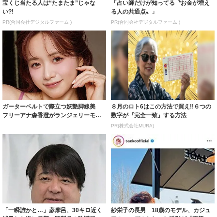
宝くじ当たる人は“たまたま”じゃな
「占い師だけが知ってる〝お金が増え
い?!
る人の共通点〟」
PR(合同会社デジタルファーム )
PR(合同会社デジタルファーム )
ガーターベルトで際立つ妖艶脚線美
８月のロト6はこの方法で買え!!６つの
フリーアナ森香澄がランジェリーモデ
数字が『完全一致』する方法
ルに ｢PE...
PR(株式会社MURA)
「一瞬誰かと…」彦摩呂、30キロ近く
紗栄子の長男 18歳のモデル、カジュ