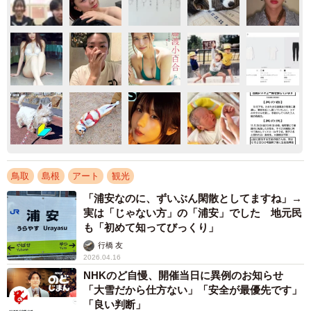
鳥取
島根
アート
観光
「浦安なのに、ずいぶん閑散としてますね」→
実は「じゃない方」の「浦安」でした 地元民
も「初めて知ってびっくり」
行橋 友
2026.04.16
NHKのど自慢、開催当日に異例のお知らせ
「大雪だから仕方ない」「安全が最優先です」
「良い判断」