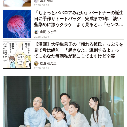
梨木 香奈
2026.08.07
「ちょっとババロアみたい」パートナーの誕生
日に手作りトートバッグ 完成まで1年 淡い
藍染めに漂うクラゲ よく見ると…「センスす
ごい」
山岡 もと子
2026.08.07
【漫画】大学生息子の「頼れる彼氏」っぷりを
見て母は絶句 「起きなよ、遅刻するよ」っ
て…あなた毎朝私が起こしてますけど？笑
松波 穂乃圭
2026.08.07