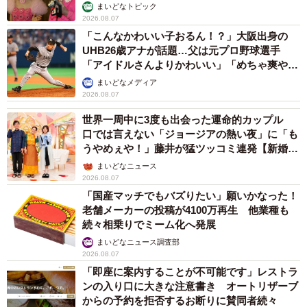
まいどなトピック
2026.08.07
「こんなかわいい子おるん！？」大阪出身の
UHB26歳アナが話題…父は元プロ野球選手
「アイドルさんよりかわいい」「めちゃ爽や
か」
まいどなメディア
2026.08.07
世界一周中に3度も出会った運命的カップル
口では言えない「ジョージアの熱い夜」に「も
うやめぇや！」藤井が猛ツッコミ連発【新婚さ
ん】
まいどなニュース
2026.08.07
「国産マッチでもバズりたい」願いかなった！
老舗メーカーの投稿が4100万再生 他業種も
続々相乗りでミーム化へ発展
まいどなニュース調査部
2026.08.07
「即座に案内することが不可能です」レストラ
ンの入り口に大きな注意書き オートリザーブ
からの予約を拒否するお断りに賛同者続々