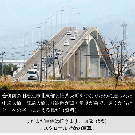
合併前の旧松江市北東部と旧八束町をつなぐために造られた
中海大橋。江島大橋より距離が短く角度が急で、遠くからだ
と「への字」に見える橋だ（資料）
まだまだ画像は続きます。画像（5/8）
↓ スクロールで次の写真 ↓