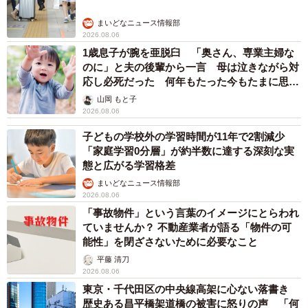
まいどなニュース情報部
2026.08.06
1歳息子が腕を亜脱臼 「奥さん、専業主婦な
のに」と夫の後輩から一言 母は泣きながら対
応し必死だった 何年もたった今もたまに思い
出し…
山岡 もと子
2026.08.06
子どもの学校外の学習時間が11年で2割減少
「家庭学習0分層」が約半数に達する深刻な実
態と広がる学習格差
まいどなニュース情報部
2026.08.06
「事故物件」という言葉のイメージにとらわれ
ていませんか？ 不動産業者が語る「物件の可
能性」を閉ざさないために必要なこと
平藤 清刀
2026.08.06
東京・千代田区の中央線高架に心ない落書き
歴史ある昌平橋架道橋の被害に怒りの声 「何