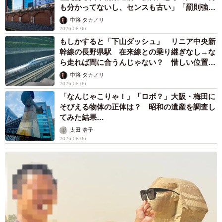
も分かってないし、センスも古い」「罰則強化
して」
中将 タカノリ
2026.08.06
もしかすると「下山ダッシュ」 リニア中央新
幹線の長野県駅 在来線との乗り継ぎなし→な
ら走れば間に合うんじゃない？ 惜しい位置関
係が反響
中将 タカノリ
2026.08.06
「なんじゃこりゃ！」「ロボ？」大阪・梅田に
そびえる物体の正体は？ 昭和の遺産を調査し
てみた結果…
太田 浩子
2026.08.06