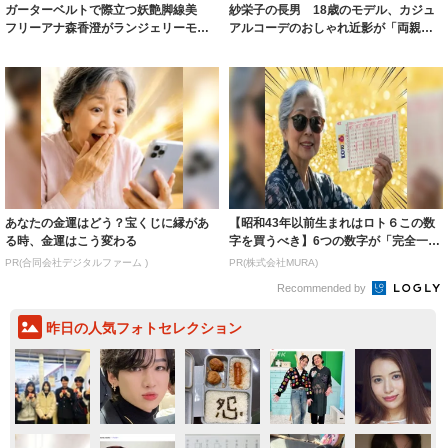
ガーターベルトで際立つ妖艶脚線美
紗栄子の長男 18歳のモデル、カジュ
フリーアナ森香澄がランジェリーモデ
アルコーデのおしゃれ近影が「両親の
ルに ｢PE...
いいとこ取...
あなたの金運はどう？宝くじに縁があ
【昭和43年以前生まれはロト６この数
る時、金運はこう変わる
字を買うべき】6つの数字が「完全一
致」する方...
PR(合同会社デジタルファーム )
PR(株式会社MURA)
Recommended by
昨日の人気フォトセレクション