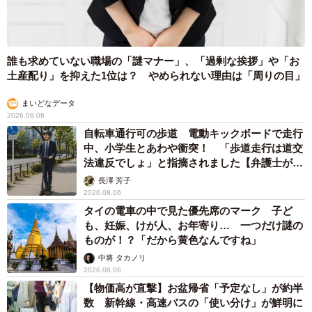
誰も求めていない職場の「謎マナー」、「過剰な挨拶」や「お
土産配り」を抑えた1位は？ やめられない理由は「周りの目」
まいどなデータ
2026.08.06
自転車通行可の歩道 電動キックボードで走行
中、小学生とあわや衝突！ 「歩道走行は道交
法違反でしょ」と指摘されました【弁護士が解
説】
長澤 芳子
2026.08.06
タイの電車の中で見た優先席のマーク 子ど
も、妊娠、けが人、お年寄り… 一つだけ謎の
ものが！？「だから黄色なんですね」
中将 タカノリ
2026.08.06
【物価高が直撃】お盆帰省「予定なし」が約半
数 新幹線・高速バスの「使い分け」が鮮明に