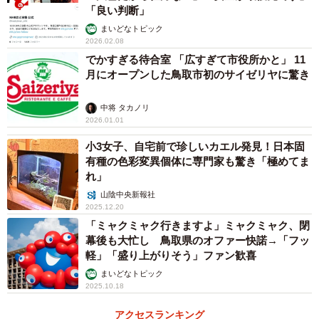
「良い判断」
まいどなトピック
2026.02.08
でかすぎる待合室 「広すぎて市役所かと」 11
月にオープンした鳥取市初のサイゼリヤに驚き
中将 タカノリ
2026.01.01
小3女子、自宅前で珍しいカエル発見！日本固
有種の色彩変異個体に専門家も驚き「極めてま
れ」
山陰中央新報社
2025.12.20
「ミャクミャク行きますよ」ミャクミャク、閉
幕後も大忙し 鳥取県のオファー快諾→「フッ
軽」「盛り上がりそう」ファン歓喜
まいどなトピック
2025.10.18
アクセスランキング