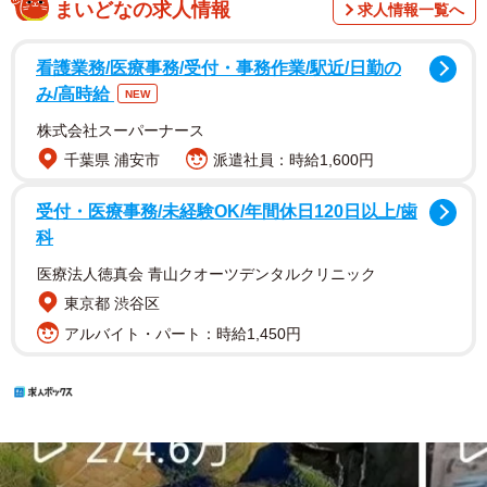
まいどなの求人情報
求人情報一覧へ
看護業務/医療事務/受付・事務作業/駅近/日勤の
み/高時給
NEW
株式会社スーパーナース
千葉県 浦安市
派遣社員：時給1,600円
受付・医療事務/未経験OK/年間休日120日以上/歯
科
医療法人徳真会 青山クオーツデンタルクリニック
東京都 渋谷区
アルバイト・パート：時給1,450円