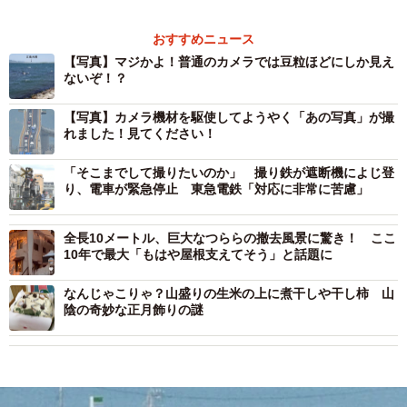
おすすめニュース
【写真】マジかよ！普通のカメラでは豆粒ほどにしか見え
ないぞ！？
【写真】カメラ機材を駆使してようやく「あの写真」が撮
れました！見てください！
「そこまでして撮りたいのか」 撮り鉄が遮断機によじ登
り、電車が緊急停止 東急電鉄「対応に非常に苦慮」
全長10メートル、巨大なつららの撤去風景に驚き！ ここ
10年で最大「もはや屋根支えてそう」と話題に
なんじゃこりゃ？山盛りの生米の上に煮干しや干し柿 山
陰の奇妙な正月飾りの謎