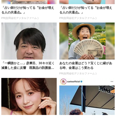
「占い師だけが知ってる〝お金が増え
「占い師だけが知ってる〝お金が増え
る人の共通点〟」
る人の共通点〟」
PR(合同会社デジタルファーム )
PR(合同会社デジタルファーム )
「一瞬誰かと…」彦摩呂、30キロ近く
あなたの金運はどう？宝くじに縁があ
減量した姿に反響 既製品の防護服が
る時、金運はこう変わる
着られると...
PR(合同会社デジタルファーム )