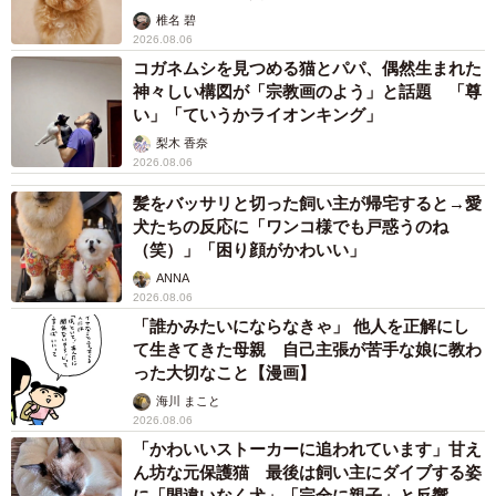
椎名 碧
2026.08.06
コガネムシを見つめる猫とパパ、偶然生まれた
神々しい構図が「宗教画のよう」と話題 「尊
い」「ていうかライオンキング」
梨木 香奈
2026.08.06
髪をバッサリと切った飼い主が帰宅すると→愛
犬たちの反応に「ワンコ様でも戸惑うのね
（笑）」「困り顔がかわいい」
ANNA
2026.08.06
「誰かみたいにならなきゃ」 他人を正解にし
て生きてきた母親 自己主張が苦手な娘に教わ
った大切なこと【漫画】
海川 まこと
2026.08.06
「かわいいストーカーに追われています」甘え
ん坊な元保護猫 最後は飼い主にダイブする姿
に「間違いなく犬」「完全に親子」と反響