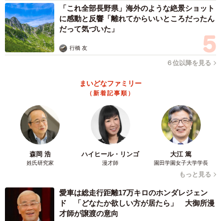
「これ全部長野県」海外のような絶景ショット
に感動と反響「離れてからいいところだったん
だって気づいた」
行橋 友
６位以降を見る
まいどなファミリー
（新着記事順）
森岡 浩
ハイヒール・リンゴ
大江 篤
姓氏研究家
漫才師
園田学園女子大学学長
もっと見る
愛車は総走行距離17万キロのホンダレジェン
ド 「どなたか欲しい方が居たら」 大御所漫
才師が譲渡の意向