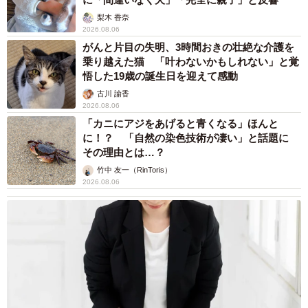
梨木 香奈
2026.08.06
がんと片目の失明、3時間おきの壮絶な介護を
乗り越えた猫 「叶わないかもしれない」と覚
悟した19歳の誕生日を迎えて感動
古川 諭香
2026.08.06
「カニにアジをあげると青くなる」ほんと
に！？ 「自然の染色技術が凄い」と話題に
その理由とは…？
竹中 友一（RinToris）
2026.08.06