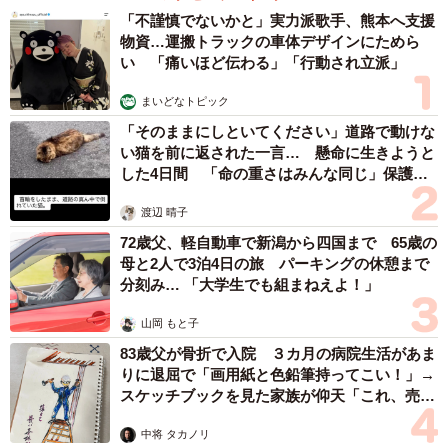
「不謹慎でないかと」実力派歌手、熊本へ支援
物資…運搬トラックの車体デザインにためら
い 「痛いほど伝わる」「行動され立派」
まいどなトピック
「そのままにしといてください」道路で動けな
い猫を前に返された一言… 懸命に生きようと
した4日間 「命の重さはみんな同じ」保護団
体代表の訴え
渡辺 晴子
72歳父、軽自動車で新潟から四国まで 65歳の
母と2人で3泊4日の旅 パーキングの休憩まで
分刻み… 「大学生でも組まねえよ！」
山岡 もと子
83歳父が骨折で入院 ３カ月の病院生活があま
りに退屈で「画用紙と色鉛筆持ってこい！」→
スケッチブックを見た家族が仰天「これ、売れ
ますよ…」
中将 タカノリ