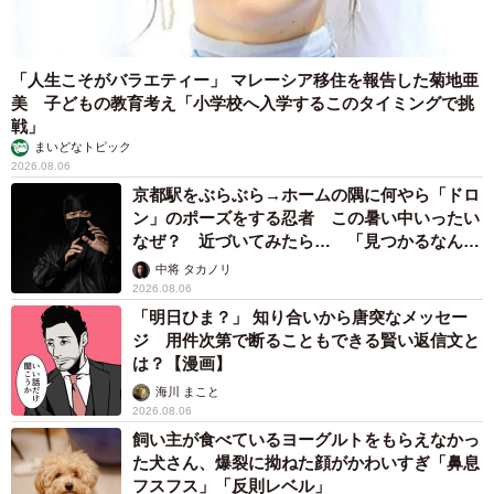
「人生こそがバラエティー」 マレーシア移住を報告した菊地亜
美 子どもの教育考え「小学校へ入学するこのタイミングで挑
戦」
まいどなトピック
2026.08.06
京都駅をぶらぶら→ホームの隅に何やら「ドロ
ン」のポーズをする忍者 この暑い中いったい
なぜ？ 近づいてみたら… 「見つかるなんて
未熟」
中将 タカノリ
2026.08.06
「明日ひま？」 知り合いから唐突なメッセー
ジ 用件次第で断ることもできる賢い返信文と
は？【漫画】
海川 まこと
2026.08.06
飼い主が食べているヨーグルトをもらえなかっ
た犬さん、爆裂に拗ねた顔がかわいすぎ「鼻息
フスフス」「反則レベル」