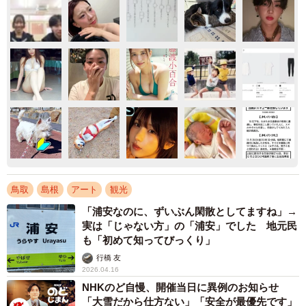
鳥取
島根
アート
観光
「浦安なのに、ずいぶん閑散としてますね」→
実は「じゃない方」の「浦安」でした 地元民
も「初めて知ってびっくり」
行橋 友
2026.04.16
NHKのど自慢、開催当日に異例のお知らせ
「大雪だから仕方ない」「安全が最優先です」