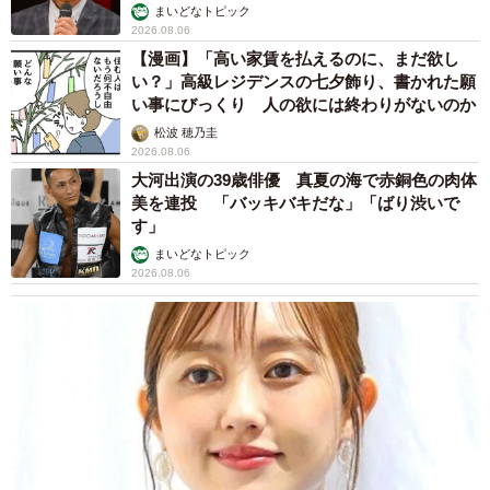
まいどなトピック
2026.08.06
【漫画】「高い家賃を払えるのに、まだ欲し
い？」高級レジデンスの七夕飾り、書かれた願
い事にびっくり 人の欲には終わりがないのか
松波 穂乃圭
2026.08.06
大河出演の39歳俳優 真夏の海で赤銅色の肉体
美を連投 「バッキバキだな」「ばり渋いで
す」
まいどなトピック
2026.08.06