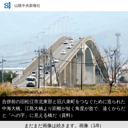
山陰中央新報社
合併前の旧松江市北東部と旧八束町をつなぐために造られた
中海大橋。江島大橋より距離が短く角度が急で、遠くからだ
と「への字」に見える橋だ（資料）
まだまだ画像は続きます。画像（1/8）