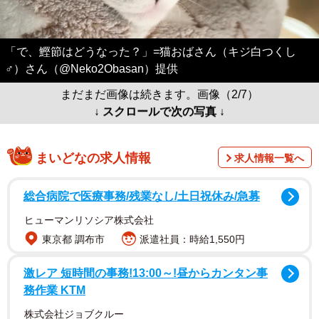
「で、鰹節はどうなった？」=猫おばさん（キジ白つくし
♂）さん（@Neko2Obasan）提供
まだまだ画像は続きます。画像（2/7）
↓ スクロールで次の写真 ↓
まいどなの求人情報
求人情報一覧へ
総合病院で医療事務/残業なし/土日祝休み/急募
ヒューマンリソシア株式会社
東京都 調布市
派遣社員：時給1,550円
激レア 短時間の事務!13:00～!昼からカンタン事
務作業 KTM
株式会社ジョブクルー