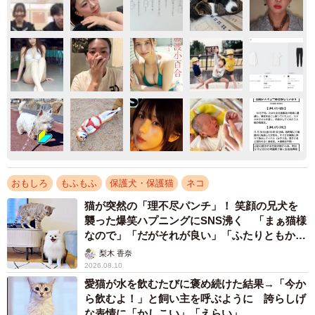
おもしろ
もふもふ
保護犬・保護猫
ネコ
猫が突然の「理不尽パンチ」！ 笑顔の兄犬を
襲った爆笑ハプニングにSNS沸く 「まぁ猫様
なので」「だがそれが良い」「ふたりともかわ
いいね」
梨木 香奈
2026.08.10
愛猫が水を飲むたびに褒め続けた結果→「今か
ら飲むよ！」と飼い主を呼ぶように 誇らしげ
な表情に「かしこい」「えらい」