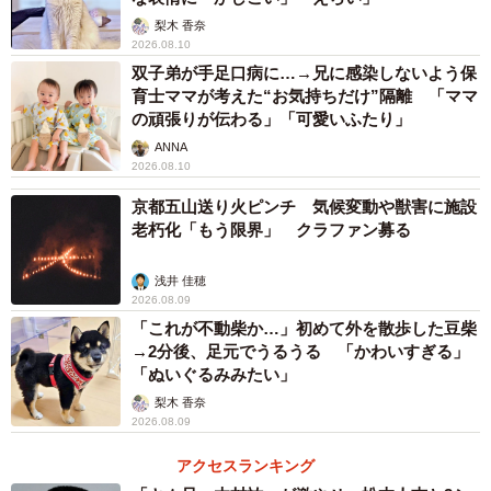
梨木 香奈
2026.08.10
双子弟が手足口病に…→兄に感染しないよう保
育士ママが考えた“お気持ちだけ”隔離 「ママ
の頑張りが伝わる」「可愛いふたり」
ANNA
2026.08.10
京都五山送り火ピンチ 気候変動や獣害に施設
老朽化「もう限界」 クラファン募る
浅井 佳穂
2026.08.09
「これが不動柴か…」初めて外を散歩した豆柴
→2分後、足元でうるうる 「かわいすぎる」
「ぬいぐるみみたい」
梨木 香奈
2026.08.09
アクセスランキング