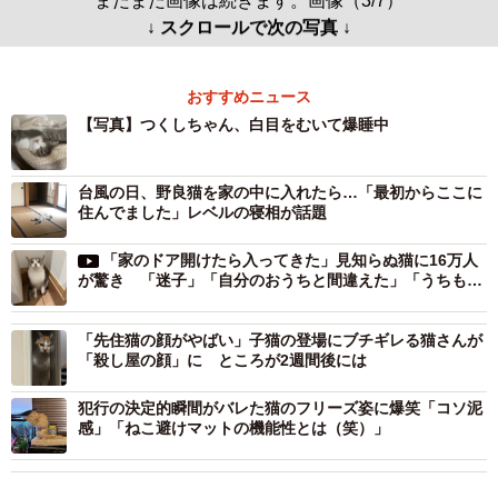
まだまだ画像は続きます。画像（3/7）
↓ スクロールで次の写真 ↓
おすすめニュース
【写真】つくしちゃん、白目をむいて爆睡中
台風の日、野良猫を家の中に入れたら…「最初からここに
住んでました」レベルの寝相が話題
「家のドア開けたら入ってきた」見知らぬ猫に16万人
が驚き 「迷子」「自分のおうちと間違えた」「うちもあ
りました」
「先住猫の顔がやばい」子猫の登場にブチギレる猫さんが
「殺し屋の顔」に ところが2週間後には
犯行の決定的瞬間がバレた猫のフリーズ姿に爆笑「コソ泥
感」「ねこ避けマットの機能性とは（笑）」