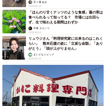
五ヶ瀬 あお
2026.08.10
「ほんのり甘くナッツのような食感」蓮の実は
食べられるって知ってる？ 市場には出回ら
ず、生で味わえる期間はわずか
中将 タカノリ
2026.08.10
リュウジさん「料理研究家に出来るのはこれく
らい」 熊本応援の姿に「立派な金額」「あり
がとう」「頭が上がりません」
まいどなトピック
2026.08.10