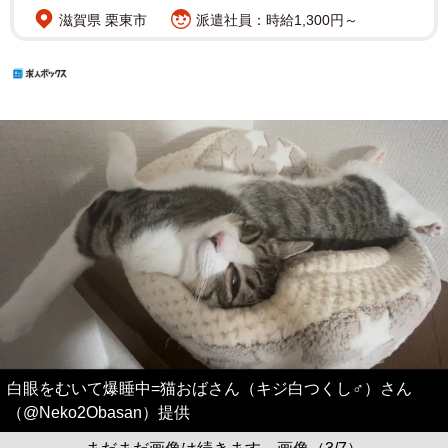
滋賀県 栗東市
派遣社員：時給1,300円～
白眼をむいて爆睡中=猫おばさん（キジ白つくし♂）さん
（@Neko2Obasan）提供