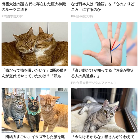
出雲大社の謎 古代に存在した巨大神殿
なぜ日本人は『論語』を「心のよりど
のルーツに迫る
ころ」にするのか
PR(國學院大學)
PR(國學院大學)
「猫だって猫を吸いたい？」2匹の猫さ
「占い師だけが知ってる〝お金が増え
んが交代でやっていたのは？「私も混
る人の共通点〟」
ざりたいっ...
PR(合同会社デジタルファーム )
「団結力すごい」イタズラした猫を叱
「今助けるからな」猫さんがくわえて