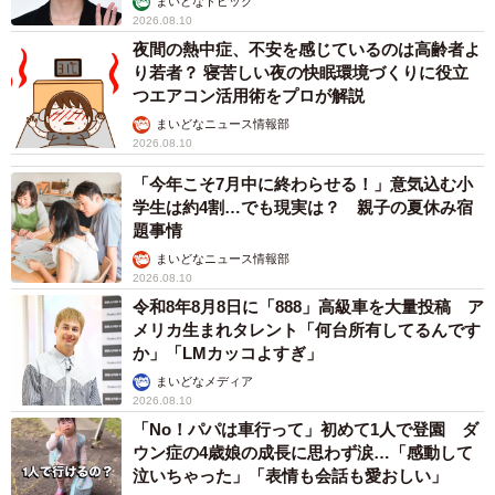
まいどなトピック
2026.08.10
夜間の熱中症、不安を感じているのは高齢者よ
り若者？ 寝苦しい夜の快眠環境づくりに役立
つエアコン活用術をプロが解説
まいどなニュース情報部
2026.08.10
「今年こそ7月中に終わらせる！」意気込む小
学生は約4割…でも現実は？ 親子の夏休み宿
題事情
まいどなニュース情報部
2026.08.10
令和8年8月8日に「888」高級車を大量投稿 ア
メリカ生まれタレント「何台所有してるんです
か」「LMカッコよすぎ」
まいどなメディア
2026.08.10
「No！パパは車行って」初めて1人で登園 ダ
ウン症の4歳娘の成長に思わず涙…「感動して
泣いちゃった」「表情も会話も愛おしい」