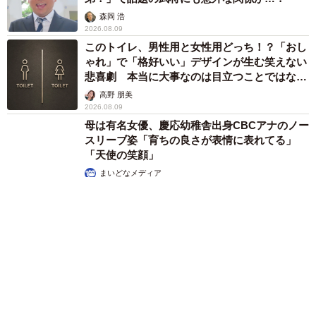
森岡 浩
2026.08.09
このトイレ、男性用と女性用どっち！？「おし
ゃれ」で「格好いい」デザインが生む笑えない
悲喜劇 本当に大事なのは目立つことではな
く…
高野 朋美
2026.08.09
母は有名女優、慶応幼稚舎出身CBCアナのノー
スリーブ姿「育ちの良さが表情に表れてる」
「天使の笑顔」
まいどなメディア
2026.08.09