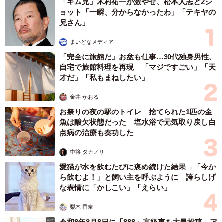
「キム兄」木村祐一が激やせ、松本人志と2シ
ョット「一瞬、分からなかったわ」「テキヤの
兄さん」
まいどなメディア
「完全に旅館だ」お盆も仕事…30代独身男性、
自宅で旅館料理を再現 「マジですごい」「天
才だ」「私もまねしたい」
金井 かおる
お祭りの夜の駅のトイレ 捨てられた1匹の金
魚は酸欠状態だった 塩水浴で元気取り戻し白
点病の治療も奏功した
中将 タカノリ
愛猫が水を飲むたびに褒め続けた結果→「今か
ら飲むよ！」と飼い主を呼ぶように 誇らしげ
な表情に「かしこい」「えらい」
梨木 香奈
令和8年8月8日に「888」高級車を大量投稿 ア