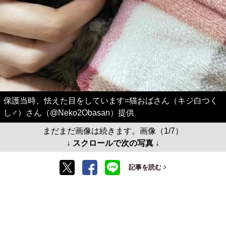
保護当時、怯えた目をしています=猫おばさん（キジ白つく
し♂）さん（@Neko2Obasan）提供
まだまだ画像は続きます。画像（1/7）
↓ スクロールで次の写真 ↓
記事を読む