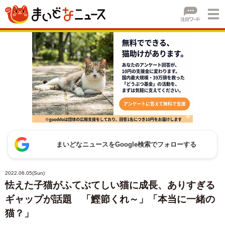
まいどなニュースをGoogle検索でフォローする
2022.06.05(Sun)
怯えた子猫がふてぶてしい猫に成長、ありすぎる
ギャップが話題 「鰹節くれ～」「本当に一緒の
猫？」