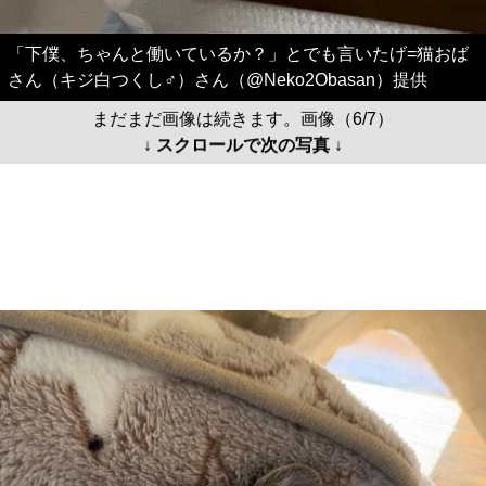
「下僕、ちゃんと働いているか？」とでも言いたげ=猫おば
さん（キジ白つくし♂）さん（@Neko2Obasan）提供
まだまだ画像は続きます。画像（6/7）
↓ スクロールで次の写真 ↓