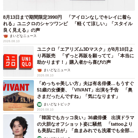
8月13日まで期間限定3990円 「アイロンなしでキレイに着ら
れる」ユニクロのシャツワンピ 「軽くて涼しい」「スタイル
良く見える」の声
まいどなニュース
2026.08.10
ユニクロ「エアリズム3Dマスク」が8月10日よ
り再販売 「ずっと再販を願ってて」「本当に
助かります！」購入者から喜びの声
まいどなニュース
2026.08.10
「めっちゃ美しい方」夫は有名俳優…もうすぐ
51歳の女優妻、「VIVANT」出演を予告 「奥
さまだったんですね」「気になります」
まいどなトピック
2026.08.10
「韓国でもカッコ良い」36歳俳優 出演ドラマ
の大胆なオフショット姿に騒然 「tattooより
も美肌に目が」「血まみれでも洗濯でも全部か
っこいい」