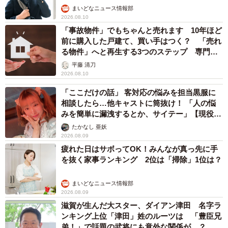
まいどなニュース情報部
2026.08.10
「事故物件」でもちゃんと売れます 10年ほど
前に購入した戸建て、買い手はつく？ 「売れ
る物件」へと再生する3つのステップ 専門家
が解説
平藤 清刀
2026.08.10
「ここだけの話」 客対応の悩みを担当黒服に
相談したら…他キャストに筒抜け！ 「人の悩
みを簡単に漏洩するとか、サイテー」【現役キ
ャストに取材】
たかなし 亜妖
2026.08.09
疲れた日はサボってOK！みんなが真っ先に手
を抜く家事ランキング 2位は「掃除」1位は？
まいどなニュース情報部
2026.08.09
滋賀が生んだ大スター、ダイアン津田 名字ラ
ンキング上位「津田」姓のルーツは 「豊臣兄
弟！」で話題の武将にも意外な関係が…？