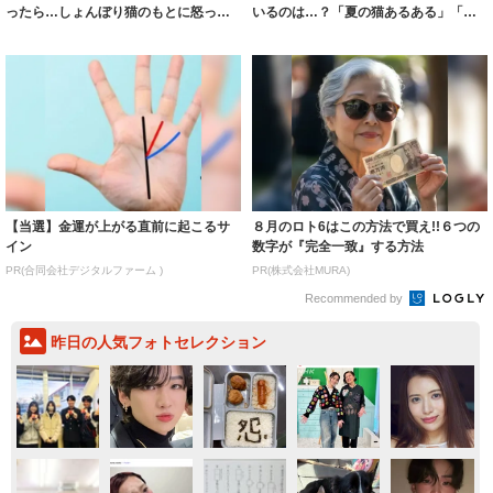
ったら…しょんぼり猫のもとに怒った
いるのは…？「夏の猫あるある」「猫
猫が駆けつけ...
さんはハンタ...
【当選】金運が上がる直前に起こるサ
８月のロト6はこの方法で買え!!６つの
イン
数字が『完全一致』する方法
PR(合同会社デジタルファーム )
PR(株式会社MURA)
Recommended by
昨日の人気フォトセレクション