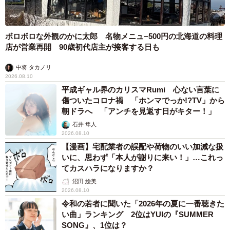
ボロボロな外観のかに太郎 名物メニュ−500円の北海道の料理
店が営業再開 90歳初代店主が接客する日も
中将 タカノリ
2026.08.10
平成ギャル界のカリスマRumi 心ない言葉に
傷ついたコロナ禍 「ホンマでっか!?TV」から
朝ドラへ 「アンチを見返す日がキター！」
石井 隼人
2026.08.10
【漫画】宅配業者の誤配や荷物のいい加減な扱
いに、思わず「本人が謝りに来い！」…これっ
てカスハラになりますか？
沼田 絵美
2026.08.10
令和の若者に聞いた「2026年の夏に一番聴きた
い曲」ランキング 2位はYUIの『SUMMER
SONG』、1位は？