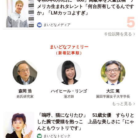
メリカ生まれタレント「何台所有してるんです
か」「LMカッコよすぎ」
まいどなメディア
６位以降を見る
まいどなファミリー
（新着記事順）
森岡 浩
ハイヒール・リンゴ
大江 篤
姓氏研究家
漫才師
園田学園女子大学学長
もっと見る
「嗚呼、猫になりたひ」 51歳女優 すらりと
した腕で愛猫を抱っこ 上品な美しさに「にゃ
んともウットリです」
まいどなトピック