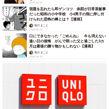
2026.08.10
宿題を忘れたら即ゲンコツ 体罰が日常茶飯事
だった昭和の小中学校 小4男子の頬に押し付
けられた恐怖の棒とは？【漫画】
海川 まこと
2026.08.10
口にできなかった「ごめんね」 今も消えない
遠い日の後悔 がんで弱った父と過ごした3カ
月は最後の贈り物かもしれない【漫画】
海川 まこと
2026.08.10