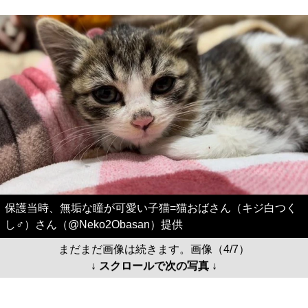
保護当時、無垢な瞳が可愛い子猫=猫おばさん（キジ白つく
し♂）さん（@Neko2Obasan）提供
まだまだ画像は続きます。画像（4/7）
↓ スクロールで次の写真 ↓