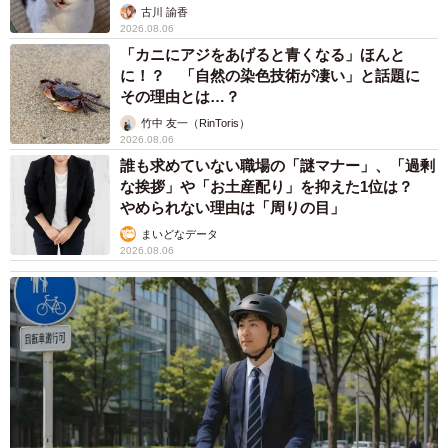
古川 諭香
2026.08.06
「カニにアジをあげると青くなる」ほんと
に！？ 「自然の染色技術が凄い」と話題に
その理由とは…？
竹中 友一（RinToris）
2026.08.06
誰も求めていない職場の「謎マナー」、「過剰
な挨拶」や「お土産配り」を抑えた1位は？
やめられない理由は「周りの目」
まいどなデータ
2026.08.06