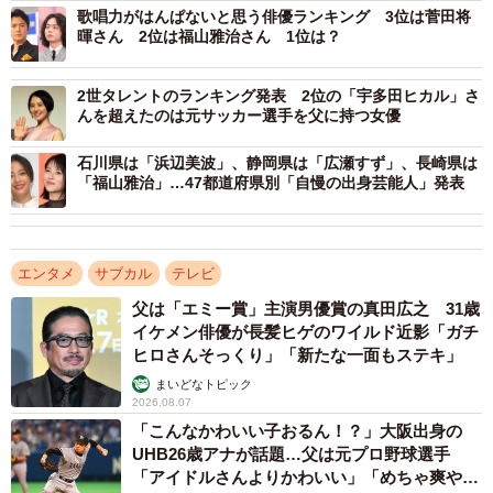
歌唱力がはんぱないと思う俳優ランキング 3位は菅田将
暉さん 2位は福山雅治さん 1位は？
2世タレントのランキング発表 2位の「宇多田ヒカル」さ
んを超えたのは元サッカー選手を父に持つ女優
石川県は「浜辺美波」、静岡県は「広瀬すず」、長崎県は
「福山雅治」…47都道府県別「自慢の出身芸能人」発表
エンタメ
サブカル
テレビ
父は「エミー賞」主演男優賞の真田広之 31歳
イケメン俳優が長髪ヒゲのワイルド近影「ガチ
ヒロさんそっくり」「新たな一面もステキ」
まいどなトピック
3/4
2026.08.07
「こんなかわいい子おるん！？」大阪出身の
サスペンスドラマに出演した人気男性芸能人ランキング（提供画像）
UHB26歳アナが話題…父は元プロ野球選手
「アイドルさんよりかわいい」「めちゃ爽や