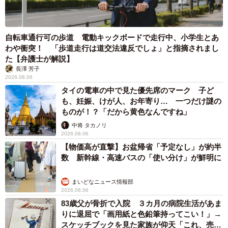
自転車通行可の歩道 電動キックボードで走行中、小学生とあ
わや衝突！ 「歩道走行は道交法違反でしょ」と指摘されまし
た【弁護士が解説】
長澤 芳子
2026.08.06
タイの電車の中で見た優先席のマーク 子ど
も、妊娠、けが人、お年寄り… 一つだけ謎の
ものが！？「だから黄色なんですね」
中将 タカノリ
2026.08.06
【物価高が直撃】お盆帰省「予定なし」が約半
数 新幹線・高速バスの「使い分け」が鮮明に
まいどなニュース情報部
2026.08.06
83歳父が骨折で入院 ３カ月の病院生活があま
りに退屈で「画用紙と色鉛筆持ってこい！」→
スケッチブックを見た家族が仰天「これ、売れ