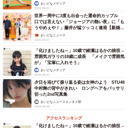
【1位：遠藤憲一】
か」
まいどなメディア
多くのドラマや映画に出演してきたベテラン俳優で、主演
2026.08.07
世界一周中に3度も出会った運命的カップル
から助演まで幅広くこなす役者です。『池袋ウエストゲー
口では言えない「ジョージアの熱い夜」に「も
トパーク（2000年）』『不毛地帯（2009年）』といった話
うやめぇや！」藤井が猛ツッコミ連発【新婚さ
題のドラマに登場し、NHK大河ドラマ『真田丸（2016
ん】
まいどなニュース
年）』にも出演していました。また、ナレーションやCMの
2026.08.07
仕事も多く、マルチに活躍しているタレントです。菅田将
「化けましたね～」10歳で綾瀬はるかの娘役→
暉さん主演のドラマ『ミステリと言う勿れ（2022年）』で
雰囲気ガラリの18歳に成長 「メイクで雰囲気
が」「宝塚に入れそう」
は、第1話に登場し、ベテラン刑事・藪の役として主人公の
まいどなメディア
久能整と熱く対峙しました。
2026.08.07
夕日を浴びて振り返る姿は女神のよう STU48
【2位：菅田将暉】
中村舞の背中がきれい ロングヘアをバッサリ
切った2nd写真集
数々のヒット作に出演しつつ、一方でアーティストとして
まいどなニュースエンタメ部
『まちがいさがし』『虹』などの楽曲をリリースし、多方
2026.08.06
面で精力的に活動しています。2022年に放送されたドラマ
アクセスランキング
『ミステリと言う勿れ』では、主役の久能整を演じ、先の
「化けましたね～」10歳で綾瀬はるかの娘役→
読めないストーリーと共に視聴者を魅了しました。