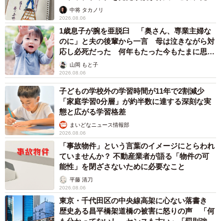
ますよ…」
中将 タカノリ
2026.08.06
1歳息子が腕を亜脱臼 「奥さん、専業主婦な
のに」と夫の後輩から一言 母は泣きながら対
応し必死だった 何年もたった今もたまに思い
出し…
山岡 もと子
2026.08.06
子どもの学校外の学習時間が11年で2割減少
「家庭学習0分層」が約半数に達する深刻な実
態と広がる学習格差
まいどなニュース情報部
2026.08.06
「事故物件」という言葉のイメージにとらわれ
ていませんか？ 不動産業者が語る「物件の可
能性」を閉ざさないために必要なこと
平藤 清刀
2026.08.06
東京・千代田区の中央線高架に心ない落書き
歴史ある昌平橋架道橋の被害に怒りの声 「何