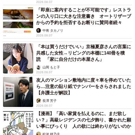
2026.08.07
「即座に案内することが不可能です」レストラ
ンの入り口に大きな注意書き オートリザーブ
からの予約を拒否するお断りに賛同者続々
中将 タカノリ
2026.08.07
「本は買うだけでいい」京極夏彦さんの言葉に
共感した女性→リビングの本棚に140冊を積
読 「家に自分だけの本屋さん」
山岡 もと子
2026.08.07
友人のマンション敷地内に度々車を停めていた
ら…注意の貼り紙でナンバーをさらされました
【弁護士が解説】
長澤 芳子
2026.08.07
【漫画】「高い家賃を払えるのに、まだ欲し
い？」高級レジデンスの七夕飾り、書かれた願
い事にびっくり 人の欲には終わりがないのか
松波 穂乃圭