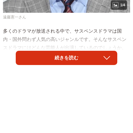
1/4
遠藤憲一さん
多くのドラマが放送される中で、サスペンスドラマは国
内・国外問わず人気の高いジャンルです。そんなサスペン
スドラマにはどんな芸能人が出演しているのでしょうか。
芸能人・有名人の人気度や将来性について定期調査を行っ
続きを読む
ている株式会社アーキテクトが発表した「サスペンスドラ
マに出演した人気芸能人ランキング」によると、男性芸能
人の第1位には「遠藤憲一」さんが選ばれました。また、女
性芸能人の第1位には「白石麻衣」さんが選ばれたそうで
す。