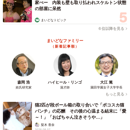
家ぺー 内装も壁も取り払われスケルトン状態
の部屋に呆然
まいどなトピック
4/4
６位以降を見る
サスペンスドラマに出演した人気女性芸能人ランキング（提供画像）
まいどなファミリー
（新着記事順）
【1位：白石麻衣】
アイドルグループ・乃木坂46のメンバーでした。2020年に
同グループを卒業後は、モデルや女優業を主に行なってい
ます。ドラマ『漂着者（2021年）』、映画『嘘喰い（2022
森岡 浩
ハイヒール・リンゴ
大江 篤
年）』などが近年の出演作です。また、アニメ『名探偵コ
姓氏研究家
漫才師
園田学園女子大学学長
ナン ハロウィンの花嫁（2022年）』では声優にもチャレ
もっと見る
ンジしています。菅田将暉さん主演のドラマ『ミステリと
猫2匹が段ボール箱の取り合いで「ポコスカ猫
言う勿れ（2022年）』では、ある事件に巻き込まれた美
パンチ」の応酬 その後の心温まる結末に「愛
女・犬堂愛珠の役を演じ、物語の鍵を握る存在として作品
～！」「おばちゃん泣きそうや…」
を盛り上げました。
梨木 香奈
2026.08.07