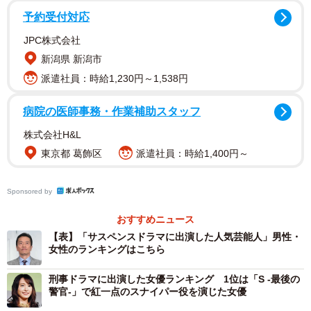
予約受付対応
JPC株式会社
新潟県 新潟市
派遣社員：時給1,230円～1,538円
2/4
病院の医師事務・作業補助スタッフ
白石麻衣さん
株式会社H&L
東京都 葛飾区
派遣社員：時給1,400円～
ランキングは、タレントの「認知度（顔と名前を知ってい
る）と「誘引率（見たい・聴きたい・知りたい）」の調査
Sponsored by
データを掛け合わせて算出された独自の指標「パワースコ
おすすめニュース
ア」をもとに作成されており、本ランキングは2021年から
【表】「サスペンスドラマに出演した人気芸能人」男性・
2022年に行われた調査を中心にまとめたそうです。男女そ
女性のランキングはこちら
れぞれのTOP3の結果は以下の通りです。
刑事ドラマに出演した女優ランキング 1位は「S -最後の
警官-」で紅一点のスナイパー役を演じた女優
▽サスペンスドラマに出演した人気男性芸能人ランキング