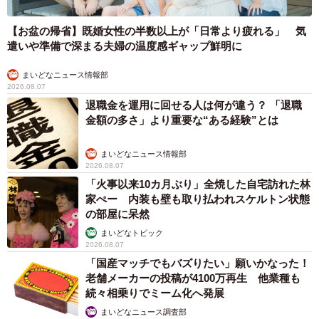
【出典】
【お盆の帰省】既婚女性の半数以上が「日常より疲れる」 気
▽サスペンスドラマの魅力とは？出演芸能人をランキング
遣いや準備で深まる夫婦の温度感ギャップ鮮明に
で紹介
https://tpranking.com/suspense-drama
まいどなニュース情報部
2026.08.07
▽タレントパワーランキング
退職金を運用に回せる人は何が違う？ 「退職
http://tpranking.com/
金額の多さ」より重要な“ある経験”とは
まいどなニュース情報部
2026.08.07
「火事以来10カ月ぶり」全焼した自宅訪れた林
家ぺー 内装も壁も取り払われスケルトン状態
の部屋に呆然
まいどなトピック
2026.08.07
「国産マッチでもバズりたい」願いかなった！
老舗メーカーの投稿が4100万再生 他業種も
続々相乗りでミーム化へ発展
まいどなニュース調査部