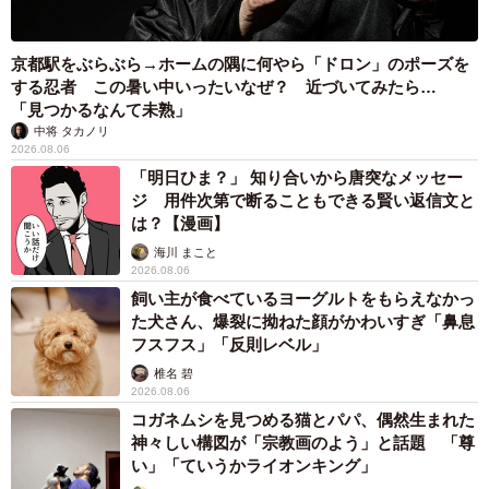
京都駅をぶらぶら→ホームの隅に何やら「ドロン」のポーズを
する忍者 この暑い中いったいなぜ？ 近づいてみたら…
「見つかるなんて未熟」
中将 タカノリ
2026.08.06
「明日ひま？」 知り合いから唐突なメッセー
ジ 用件次第で断ることもできる賢い返信文と
は？【漫画】
海川 まこと
2026.08.06
飼い主が食べているヨーグルトをもらえなかっ
た犬さん、爆裂に拗ねた顔がかわいすぎ「鼻息
フスフス」「反則レベル」
椎名 碧
2026.08.06
コガネムシを見つめる猫とパパ、偶然生まれた
神々しい構図が「宗教画のよう」と話題 「尊
い」「ていうかライオンキング」