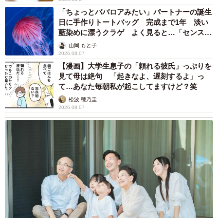
「ちょっとババロアみたい」パートナーの誕生
【2位：柴咲コウ】
日に手作りトートバッグ 完成まで1年 淡い
女優であり、アーティストとしても活躍しているマルチな
藍染めに漂うクラゲ よく見ると…「センスす
タレントで、国内外で幅広く活動歴がある女優です。2022
ごい」
山岡 もと子
2026.08.07
年放送のサスペンスドラマ『インビジブル』では、謎の犯
【漫画】大学生息子の「頼れる彼氏」っぷりを
罪コーディネーター・キリコ役として、主人公の刑事・志
見て母は絶句 「起きなよ、遅刻するよ」っ
村貴文に協力するキャラクターを演じます。
て…あなた毎朝私が起こしてますけど？笑
松波 穂乃圭
【2位：波瑠】
2026.08.07
連続テレビ小説『あさが来た（2015年）』への出演で脚光
を浴びた女優です。2022年のサスペンスドラマ『愛しい
嘘 優しい闇』では、同窓会に集まったメンバーが次々亡
くなるという展開の中、漫画家アシスタント・今井望緒役
としてハラハラドキドキの展開を盛り上げました。
◇ ◇