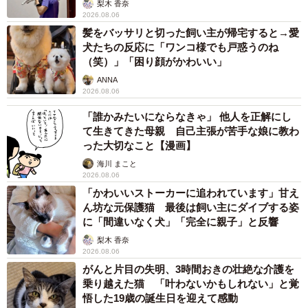
梨木 香奈
2026.08.06
髪をバッサリと切った飼い主が帰宅すると→愛
犬たちの反応に「ワンコ様でも戸惑うのね
（笑）」「困り顔がかわいい」
ANNA
2026.08.06
「誰かみたいにならなきゃ」 他人を正解にし
て生きてきた母親 自己主張が苦手な娘に教わ
った大切なこと【漫画】
海川 まこと
2026.08.06
「かわいいストーカーに追われています」甘え
ん坊な元保護猫 最後は飼い主にダイブする姿
に「間違いなく犬」「完全に親子」と反響
梨木 香奈
2026.08.06
がんと片目の失明、3時間おきの壮絶な介護を
乗り越えた猫 「叶わないかもしれない」と覚
悟した19歳の誕生日を迎えて感動