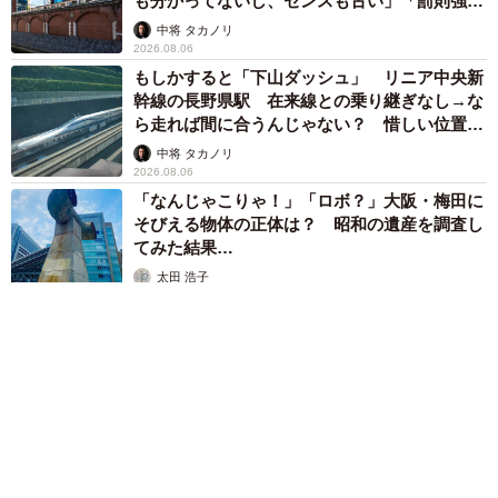
も分かってないし、センスも古い」「罰則強化
して」
中将 タカノリ
2026.08.06
もしかすると「下山ダッシュ」 リニア中央新
幹線の長野県駅 在来線との乗り継ぎなし→な
ら走れば間に合うんじゃない？ 惜しい位置関
係が反響
中将 タカノリ
2026.08.06
「なんじゃこりゃ！」「ロボ？」大阪・梅田に
そびえる物体の正体は？ 昭和の遺産を調査し
てみた結果…
太田 浩子
2026.08.06