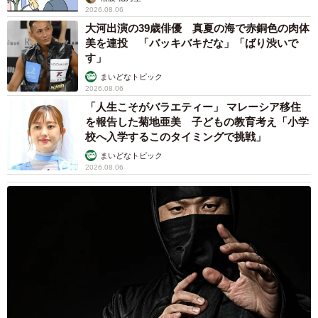
2026.08.06
大河出演の39歳俳優 真夏の海で赤銅色の肉体
美を連投 「バッキバキだな」「ばり渋いで
す」
まいどなトピック
2026.08.06
「人生こそがバラエティー」 マレーシア移住
を報告した菊地亜美 子どもの教育考え「小学
校へ入学するこのタイミングで挑戦」
まいどなトピック
2026.08.06