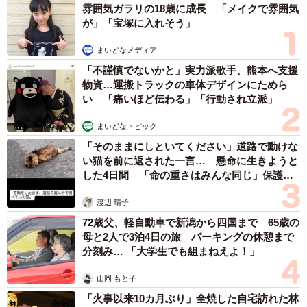
雰囲気ガラリの18歳に成長 「メイクで雰囲気
が」「宝塚に入れそう」
【3位：玉木宏】
まいどなメディア
2015年に連続テレビ小説『あさが来た』に登場。2022年に
「不謹慎でないかと」実力派歌手、熊本へ支援
放送されたWOWOWの連続ドラマ『だから殺せなかった』
物資…運搬トラックの車体デザインにためら
は連続殺人犯と新聞記者の戦いを描いたサスペンスで、暗
い 「痛いほど伝わる」「行動され立派」
い過去を持つ新聞記者・一本木透を演じました。
まいどなトピック
▽サスペンスドラマに出演した人気女性芸能人ランキング
「そのままにしといてください」道路で動けな
い猫を前に返された一言… 懸命に生きようと
した4日間 「命の重さはみんな同じ」保護団
体代表の訴え
渡辺 晴子
72歳父、軽自動車で新潟から四国まで 65歳の
母と2人で3泊4日の旅 パーキングの休憩まで
分刻み… 「大学生でも組まねえよ！」
山岡 もと子
「火事以来10カ月ぶり」全焼した自宅訪れた林