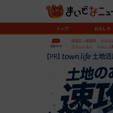
ニ
トップ
おもしろ
ュ
ー
保護犬・保護猫
かんさ
ス
一
ファッション
おもしろ
覧