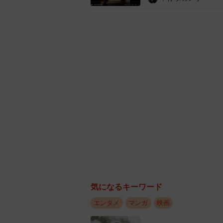
方々が『究極!!変態仮面』を手に取
して元気になった！”という声をい
思います」としみじみ。
気になるキーワード
エンタメ
マンガ
映画