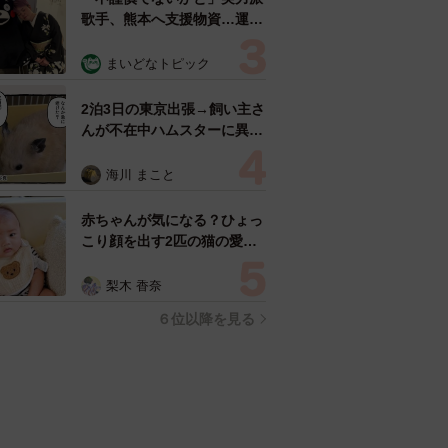
歌手、熊本へ支援物資…運搬
トラックの車体デザインにた
めらい 「痛いほど伝わる」
まいどなトピック
「行動され立派」
2泊3日の東京出張→飼い主さ
んが不在中ハムスターに異
変 眉間にできた深いしわ、
「急に老けた？」【漫画】
海川 まこと
赤ちゃんが気になる？ひょっ
こり顔を出す2匹の猫の愛ら
しさに悶絶…！ 「こんなか
わいい構図あります？」「ベ
梨木 香奈
ストショットすぎる！」
６位以降を見る