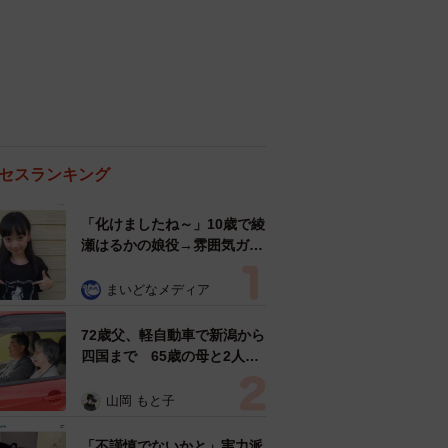
セスランキング
「化けましたね～」10歳で綾
瀬はるかの娘役→雰囲気ガラ
リの18歳に成長 「メイクで
雰囲気が」「宝塚に入れそ
まいどなメディア
う」
72歳父、軽自動車で新潟から
四国まで 65歳の母と2人で
3泊4日の旅 パーキングの休
憩まで分刻み… 「大学生で
山岡 もと子
も組まねえよ！」
「不謹慎でないかと」実力派