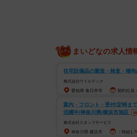
あんど慶周による、オリジナ
時代を超えて読者を抱腹絶倒させる名
亮平主演で映画化もされたギャグ漫画
笑いの理由と連載時代を支えた3大
まいどなの求人情
住宅設備品の製造・検査・梱包/
株式会社ウイルテック
愛知県 春日井市
契約社員：
案内・フロント・受付/定時まで!
活躍中/神奈川県/横浜市旭区
N
株式会社スタッフサービス
神奈川県 横浜市
：時給1,7