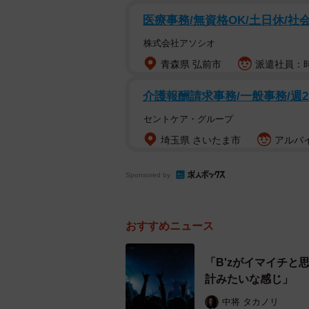
医療事務/無資格OK/土日休/社
株式会社アソシオ
青森県 弘前市
派遣社員：時給
『
介護報酬請求事務/一般事務/週
漫画家冥利に尽きる
セントケア・グループ
拳法部のエースであり、正義感溢れ
埼玉県 さいたま市
アルバイ
った。彼は女性ものの可愛らしいパ
ー・変態仮面に変身するのだった…
Sponsored by
おすすめニュース
「B'zがイマイチ
計みたいな感じ」
中将 タカノリ