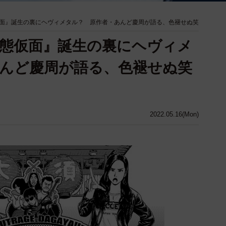
面』誕生の裏にヘヴィメタル？ 原作者・あんど慶周が語る、色褪せぬ笑
態仮面』誕生の裏にヘヴィメ
んど慶周が語る、色褪せぬ笑
2022.05.16(Mon)