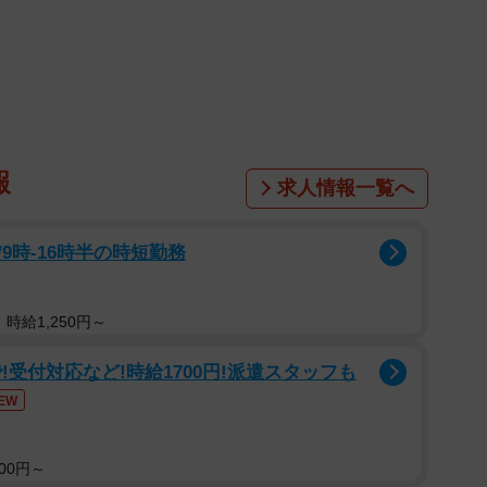
1/8
ル漫画『アウトレイジだがや!!THE MOVIE』
作漫画の誕生の裏には、ヘヴィメタルがあった!?鈴木
『究極!!変態仮面』の作者・あんど慶周が、色褪せぬ
スラッシュメタルを明かす。
報
求人情報一覧へ
9時-16時半の時短勤務
時給1,250円～
受付対応など!時給1700円!派遣スタッフも
EW
00円～