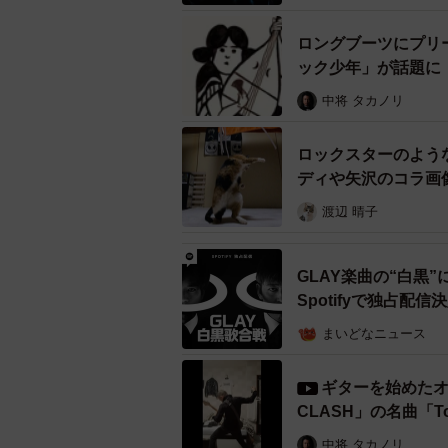
ロングブーツにプリ
ック少年」が話題に
中将 タカノリ
ロックスターのよう
ディや矢沢のコラ画
渡辺 晴子
『
1992年から翌年まで週刊少年ジャ
GLAY楽曲の“白黒”
多く、そのうちの一人である俳優・
Spotifyで独占配信
した『HK 変態仮面』（2013年）、
まいどなニュース
がそれだ。
ギターを始めたオ
あんどは「漫画連載時から何年も経
CLASH」の名曲「T
たのは本当にありがたいことでした
中将 タカノリ