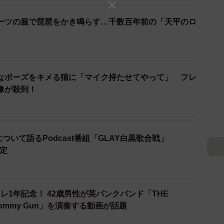
ーツの服で琵琶をかき鳴らす…千数百年前の「天平のロ
なポーズをキメる猫に「マイク持たせてやって」 フレ
像が殺到！
3/8
鋼音色の空の彼方へ』より
ンプで連載された『究極!!変態仮面』には根強いファンも
について語るPodcast番組「GLAY白黒歌合戦」
小栗旬の発案で実写映画化もされた。鈴木亮平を主演に
決定
『HK 変態仮面 アブノーマル・クライシス』（2016年）
レ1年記念！ 42歳男性が英パンクバンド「THE
って映画化され、観客の皆さんが腹を抱えて笑ってくれ
ommy Gun」を演奏する動画が話題
。映画化もさることながら、時代を超えて現在の読者の