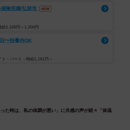
会保険完備/弘前市
NEW
2/8
1,100円～1,200円
鋼音色の空の彼方へ』より
2日〜扶養内OK
る高校生の色丞狂介には人には絶対に言えない秘密があ
ト・パート：時給1,181円～
ンティをかぶると、超人的パワーを持つぶっ飛びヒーロ
。
と思った時は、私の体調が悪い」に共感の声が続々「体温