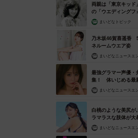
両親は「東京キッド
『
の「ウエディングフ
まいどなトピック
絵のインパクトで笑わせる
色丞狂介が変態仮面に変身するとい
乃木坂46賀喜遥香
て、顔面パンティに股間のみが隠さ
ネルームウエア姿
ジュアルは一度見たら忘れられないイ
まいどなニュースエ
密が隠れていそうだ。
最強グラマー声優・
集！ 体いじめる最
「いくつになっても
まいどなニュースエ
白桃のような美尻が
ラマラスな肢体が大暴
まいどなニュースエ