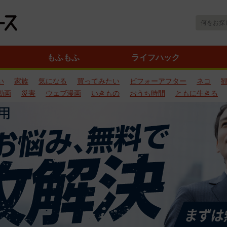
もふもふ
ライフハック
い
家族
気になる
買ってみたい
ビフォーアフター
ネコ
動画
災害
ウェブ漫画
いきもの
おうち時間
ともに生きる