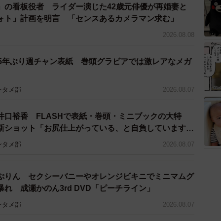
」の看板役者 ライダー演じた42歳元俳優が再婚妻と
鋼音色の空の彼方へ』より
ォト」計画を明言 「センスあるカメラマン求む」
2026.08.08
う設定もさることながら、鍛え抜かれた肉体美に反し
 5年ぶり週チャン表紙 巻頭グラビアでは激レアなメガ
れた謎のコスチューム、なぜか網タイツという異様なビ
ンパクト。ここに『究極!!変態仮面』が生む笑いの秘
ンタメ部
2026.08.07
井口裕香 FLASHで表紙・巻頭・ミニブックの大特
新ショット「お尻仕上がっている、と自負しています」
理想の身体でいたい」
ンタメ部
2026.08.07
ぷりん セクシーバニーやオレンジビキニでミニマムグ
れ 成瀬かのん3rd DVD「ピーチライン」
ンタメ部
2026.08.07