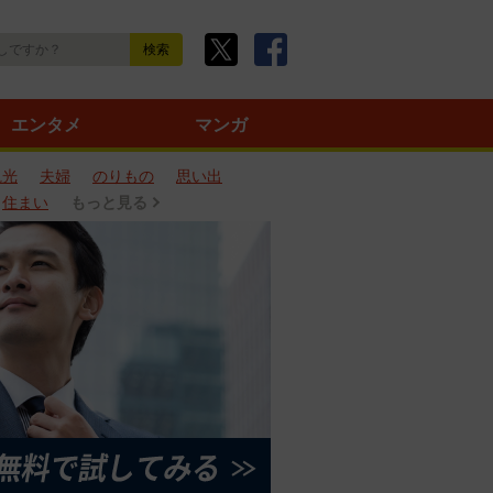
エンタメ
マンガ
観光
夫婦
のりもの
思い出
住まい
もっと見る