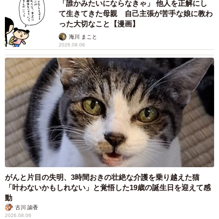
「誰かみたいにならなきゃ」 他人を正解にし
て生きてきた母親 自己主張が苦手な娘に教わ
った大切なこと【漫画】
海川 まこと
2026.08.06
がんと片目の失明、3時間おきの壮絶な介護を乗り越えた猫
「叶わないかもしれない」と覚悟した19歳の誕生日を迎えて感
動
古川 諭香
2026.08.06