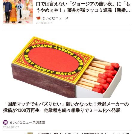
口では言えない「ジョージアの熱い夜」に「も
うやめぇや！」藤井が猛ツッコミ連発【新婚さ
ん】
まいどなニュース
2026.08.07
「国産マッチでもバズりたい」願いかなった！老舗メーカーの
投稿が4100万再生 他業種も続々相乗りでミーム化へ発展
まいどなニュース調査部
2026.08.07