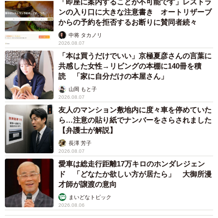
「即座に案内することが不可能です」レストラ
ンの入り口に大きな注意書き オートリザーブ
からの予約を拒否するお断りに賛同者続々
中将 タカノリ
2026.08.07
「本は買うだけでいい」京極夏彦さんの言葉に
共感した女性→リビングの本棚に140冊を積
読 「家に自分だけの本屋さん」
山岡 もと子
2026.08.07
友人のマンション敷地内に度々車を停めていた
ら…注意の貼り紙でナンバーをさらされました
【弁護士が解説】
長澤 芳子
2026.08.07
愛車は総走行距離17万キロのホンダレジェン
ド 「どなたか欲しい方が居たら」 大御所漫
才師が譲渡の意向
まいどなトピック
2026.08.06