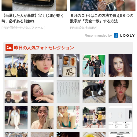
【当選した人が暴露】宝くじ運が動く
８月のロト6はこの方法で買え!!６つの
時、必ずある前触れ
数字が『完全一致』する方法
PR(合同会社デジタルファーム )
PR(株式会社MURA)
Recommended by
昨日の人気フォトセレクション