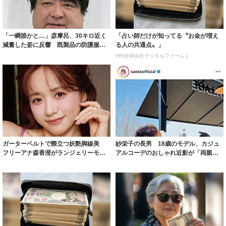
「一瞬誰かと…」彦摩呂、30キロ近く
「占い師だけが知ってる〝お金が増え
減量した姿に反響 既製品の防護服が
る人の共通点〟」
着られると...
PR(合同会社デジタルファーム )
ガーターベルトで際立つ妖艶脚線美
紗栄子の長男 18歳のモデル、カジュ
フリーアナ森香澄がランジェリーモデ
アルコーデのおしゃれ近影が「両親の
ルに ｢PE...
いいとこ取...