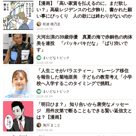
【漫画】「高い家賃を払えるのに、まだ欲し
い？」高級レジデンスの七夕飾り、書かれた願
い事にびっくり 人の欲には終わりがないのか
松波 穂乃圭
2026.08.06
大河出演の39歳俳優 真夏の海で赤銅色の肉体
美を連投 「バッキバキだな」「ばり渋いで
す」
まいどなトピック
2026.08.06
「人生こそがバラエティー」 マレーシア移住
を報告した菊地亜美 子どもの教育考え「小学
校へ入学するこのタイミングで挑戦」
まいどなトピック
2026.08.06
「明日ひま？」 知り合いから唐突なメッセー
ジ 用件次第で断ることもできる賢い返信文と
は？【漫画】
海川 まこと
2026.08.06