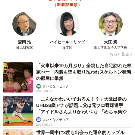
（新着記事順）
森岡 浩
ハイヒール・リンゴ
大江 篤
姓氏研究家
漫才師
園田学園女子大学学長
もっと見る
「火事以来10カ月ぶり」全焼した自宅訪れた林
家ぺー 内装も壁も取り払われスケルトン状態
の部屋に呆然
まいどなトピック
2026.08.07
「こんなかわいい子おるん！？」大阪出身の
UHB26歳アナが話題…父は元プロ野球選手
「アイドルさんよりかわいい」「めちゃ爽や
か」
まいどなメディア
2026.08.07
世界一周中に3度も出会った運命的カップル