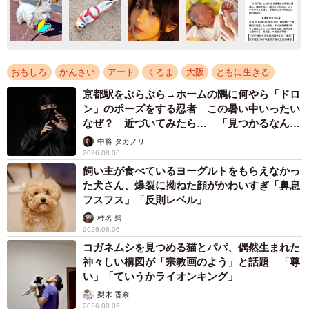
おもしろ
かんさい
アート
くるま
大阪
ともに生きる
京都駅をぶらぶら→ホームの隅に何やら「ドロ
ン」のポーズをする忍者 この暑い中いったい
なぜ？ 近づいてみたら… 「見つかるなんて
未熟」
中将 タカノリ
2026.08.06
飼い主が食べているヨーグルトをもらえなかっ
た犬さん、爆裂に拗ねた顔がかわいすぎ「鼻息
フスフス」「反則レベル」
椎名 碧
2026.08.06
コガネムシを見つめる猫とパパ、偶然生まれた
神々しい構図が「宗教画のよう」と話題 「尊
い」「ていうかライオンキング」
梨木 香奈
2026.08.06