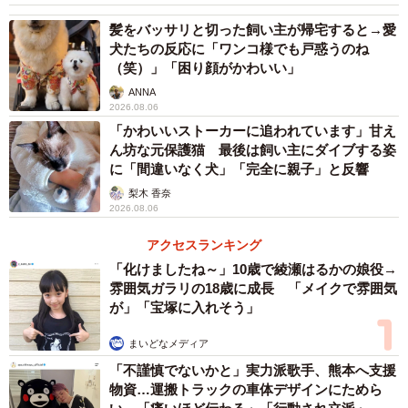
髪をバッサリと切った飼い主が帰宅すると→愛
犬たちの反応に「ワンコ様でも戸惑うのね
（笑）」「困り顔がかわいい」
ANNA
2026.08.06
「かわいいストーカーに追われています」甘え
ん坊な元保護猫 最後は飼い主にダイブする姿
に「間違いなく犬」「完全に親子」と反響
梨木 香奈
2026.08.06
アクセスランキング
「化けましたね～」10歳で綾瀬はるかの娘役→
雰囲気ガラリの18歳に成長 「メイクで雰囲気
が」「宝塚に入れそう」
まいどなメディア
「不謹慎でないかと」実力派歌手、熊本へ支援
物資…運搬トラックの車体デザインにためら