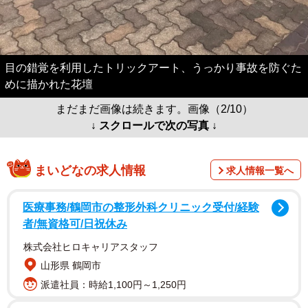
目の錯覚を利用したトリックアート、うっかり事故を防ぐた
めに描かれた花壇
まだまだ画像は続きます。画像（2/10）
↓ スクロールで次の写真 ↓
まいどなの求人情報
求人情報一覧へ
医療事務/鶴岡市の整形外科クリニック受付/経験
者/無資格可/日祝休み
株式会社ヒロキャリアスタッフ
山形県 鶴岡市
派遣社員：時給1,100円～1,250円