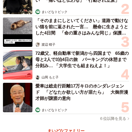
い 「痛いほど伝わる」「行動され立派」
まいどなトピック
「そのままにしといてください」道路で動けな
い猫を前に返された一言… 懸命に生きようと
した4日間 「命の重さはみんな同じ」保護団
体代表の訴え
渡辺 晴子
72歳父、軽自動車で新潟から四国まで 65歳の
母と2人で3泊4日の旅 パーキングの休憩まで
分刻み… 「大学生でも組まねえよ！」
山岡 もと子
愛車は総走行距離17万キロのホンダレジェン
ド 「どなたか欲しい方が居たら」 大御所漫
才師が譲渡の意向
まいどなトピック
６位以降を見る
まいどなファミリー