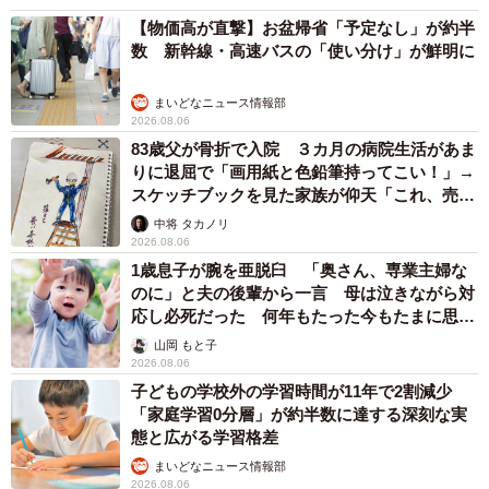
【物価高が直撃】お盆帰省「予定なし」が約半
数 新幹線・高速バスの「使い分け」が鮮明に
まいどなニュース情報部
2026.08.06
83歳父が骨折で入院 ３カ月の病院生活があま
りに退屈で「画用紙と色鉛筆持ってこい！」→
スケッチブックを見た家族が仰天「これ、売れ
ますよ…」
中将 タカノリ
2026.08.06
1歳息子が腕を亜脱臼 「奥さん、専業主婦な
のに」と夫の後輩から一言 母は泣きながら対
応し必死だった 何年もたった今もたまに思い
出し…
山岡 もと子
2026.08.06
子どもの学校外の学習時間が11年で2割減少
「家庭学習0分層」が約半数に達する深刻な実
態と広がる学習格差
まいどなニュース情報部
2026.08.06