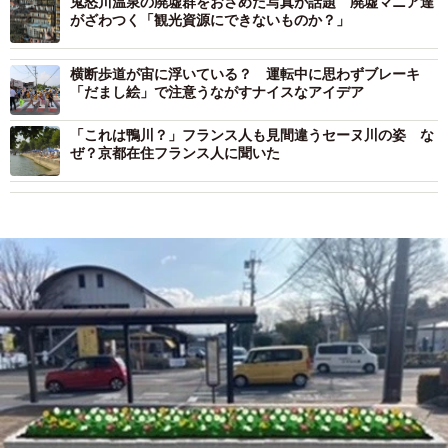
鬼怒川温泉の廃墟群をおさめた写真が話題 廃墟マニア達
がざわつく「観光資源にできないものか？」
横断歩道が宙に浮いている？ 運転中に思わずブレーキ
「だまし絵」で注意うながすナイスなアイデア
「これは鴨川？」フランス人も見間違うセーヌ川の姿 な
ぜ？京都在住フランス人に聞いた