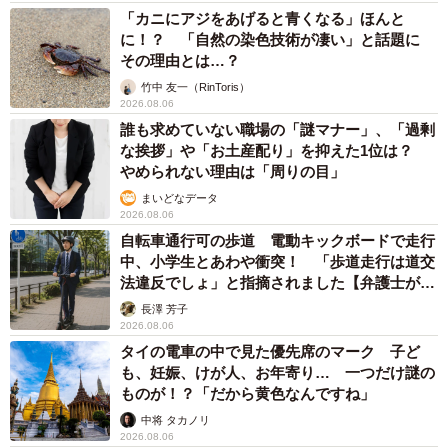
「カニにアジをあげると青くなる」ほんと
に！？ 「自然の染色技術が凄い」と話題に
その理由とは…？
竹中 友一（RinToris）
2026.08.06
誰も求めていない職場の「謎マナー」、「過剰
な挨拶」や「お土産配り」を抑えた1位は？
やめられない理由は「周りの目」
まいどなデータ
2026.08.06
自転車通行可の歩道 電動キックボードで走行
中、小学生とあわや衝突！ 「歩道走行は道交
法違反でしょ」と指摘されました【弁護士が解
説】
長澤 芳子
2026.08.06
タイの電車の中で見た優先席のマーク 子ど
も、妊娠、けが人、お年寄り… 一つだけ謎の
ものが！？「だから黄色なんですね」
中将 タカノリ
2026.08.06