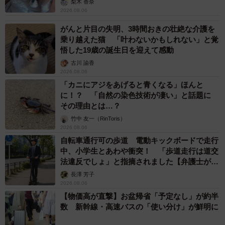
梨木 香奈
2026.08.06
がんと片目の失明、3時間おきの壮絶な介護を
乗り越えた猫 「叶わないかもしれない」と覚
悟した19歳の誕生日を迎えて感動
古川 諭香
2026.08.06
「カニにアジをあげると青くなる」ほんと
に！？ 「自然の染色技術が凄い」と話題に
その理由とは…？
竹中 友一（RinToris）
2026.08.06
自転車通行可の歩道 電動キックボードで走行
中、小学生とあわや衝突！ 「歩道走行は道交
法違反でしょ」と指摘されました【弁護士が解
説】
長澤 芳子
2026.08.06
【物価高が直撃】お盆帰省「予定なし」が約半
数 新幹線・高速バスの「使い分け」が鮮明に