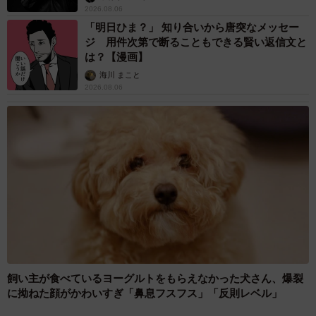
2026.08.06
「明日ひま？」 知り合いから唐突なメッセー
ジ 用件次第で断ることもできる賢い返信文と
は？【漫画】
海川 まこと
2026.08.06
飼い主が食べているヨーグルトをもらえなかった犬さん、爆裂
に拗ねた顔がかわいすぎ「鼻息フスフス」「反則レベル」