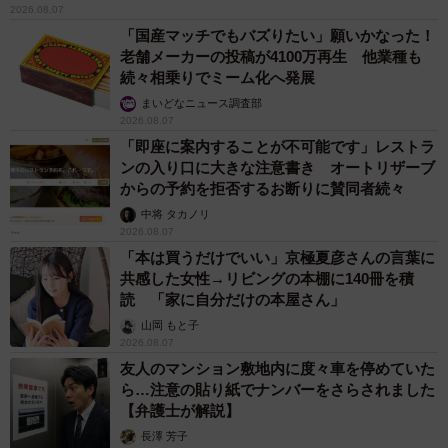
2026.08.07
「国産マッチでもバズりたい」願いかなった！
老舗メーカーの投稿が4100万再生 他業種も
続々相乗りでミーム化へ発展
まいどなニュース調査部
2026.08.07
「即座に案内することが不可能です」レストラ
ンの入り口に大きな注意書き オートリザーブ
からの予約を拒否するお断りに賛同者続々
中将 タカノリ
2026.08.07
「本は買うだけでいい」京極夏彦さんの言葉に
共感した女性→リビングの本棚に140冊を積
読 「家に自分だけの本屋さん」
山岡 もと子
2026.08.07
友人のマンション敷地内に度々車を停めていた
ら…注意の貼り紙でナンバーをさらされました
【弁護士が解説】
長澤 芳子