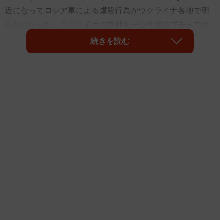
近になってロシア軍による虐殺行為がウクライナ各地で明
らかになった。ウクライナの首都キーウ近郊のブチャでは
ロシア軍が撤収した後、多数の民間人とみられる遺体が見
続きを読む
つかった。
普通に道を歩いていたところを撃たれて死亡した人、突然