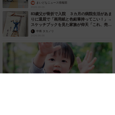
まいどなニュース情報部
2026.08.06
83歳父が骨折で入院 ３カ月の病院生活があま
りに退屈で「画用紙と色鉛筆持ってこい！」→
スケッチブックを見た家族が仰天「これ、売れ
ますよ…」
中将 タカノリ
2026.08.06
1歳息子が腕を亜脱臼 「奥さん、専業主婦なのに」と夫の後輩
から一言 母は泣きながら対応し必死だった 何年もたった今