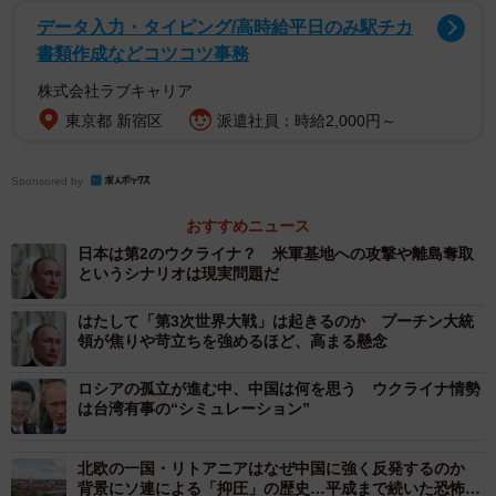
データ入力・タイピング/高時給平日のみ駅チカ
ロ組織アルカイダなどとの関係が少しでも疑われたイスラ
書類作成などコツコツ事務
ム教徒を長期に渡って尋問したり、不当に拘束したりした
株式会社ラブキャリア
ことがあり、ひどい場合にはキューバのグアンタナモ基地
東京都 新宿区
派遣社員：時給2,000円～
に輸送して拷問を行っていた。不当拘束と虐殺を同じ土俵
で語るべきではないかも知れないが、明らかになっていな
Sponsored by
いだけで、おそらく米軍だって似たような行為をしていた
可能性が高いだろう。
おすすめニュース
日本は第2のウクライナ？ 米軍基地への攻撃や離島奪取
また、中国に至ってはもっと状況が酷い可能性がある。ひ
というシナリオは現実問題だ
とつに新疆ウイグル自治区の人権侵害があり、中国当局に
はたして「第3次世界大戦」は起きるのか プーチン大統
よるウイグル民族の虐殺も横行しているとみられるが、そ
領が焦りや苛立ちを強めるほど、高まる懸念
ういったことはウクライナのように公になることはない。
ロシアの孤立が進む中、中国は何を思う ウクライナ情勢
繰り返しになるが、軍兵士によるジェノサイトはロシアだ
は台湾有事の“シミュレーション”
けにいえることではないのだ。
北欧の一国・リトアニアはなぜ中国に強く反発するのか
では、戦争になるとなぜ略奪や虐殺が起きるのだろうか。
背景にソ連による「抑圧」の歴史…平成まで続いた恐怖政