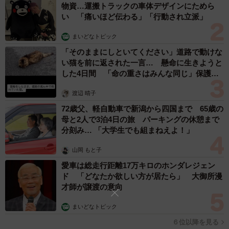
物資…運搬トラックの車体デザインにためら
い 「痛いほど伝わる」「行動され立派」
まいどなトピック
「そのままにしといてください」道路で動けな
い猫を前に返された一言… 懸命に生きようと
した4日間 「命の重さはみんな同じ」保護団
体代表の訴え
渡辺 晴子
72歳父、軽自動車で新潟から四国まで 65歳の
母と2人で3泊4日の旅 パーキングの休憩まで
分刻み… 「大学生でも組まねえよ！」
山岡 もと子
愛車は総走行距離17万キロのホンダレジェン
ド 「どなたか欲しい方が居たら」 大御所漫
才師が譲渡の意向
まいどなトピック
６位以降を見る