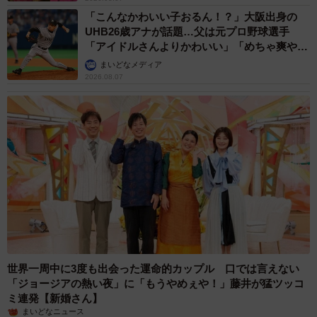
「こんなかわいい子おるん！？」大阪出身の
UHB26歳アナが話題…父は元プロ野球選手
「アイドルさんよりかわいい」「めちゃ爽や
か」
まいどなメディア
2026.08.07
世界一周中に3度も出会った運命的カップル 口では言えない
「ジョージアの熱い夜」に「もうやめぇや！」藤井が猛ツッコ
ミ連発【新婚さん】
まいどなニュース