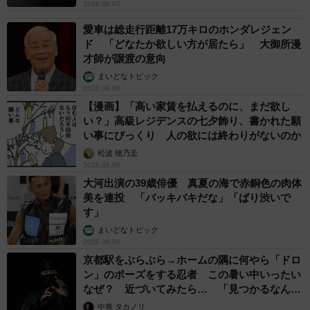
2026.08.07
愛車は総走行距離17万キロのホンダレジェン
ド 「どなたか欲しい方が居たら」 大御所漫
才師が譲渡の意向
まいどなトピック
2026.08.06
【漫画】「高い家賃を払えるのに、まだ欲し
い？」高級レジデンスの七夕飾り、書かれた願
い事にびっくり 人の欲には終わりがないのか
松波 穂乃圭
2026.08.06
大河出演の39歳俳優 真夏の海で赤銅色の肉体
美を連投 「バッキバキだな」「ばり渋いで
す」
まいどなトピック
2026.08.06
京都駅をぶらぶら→ホームの隅に何やら「ドロ
ン」のポーズをする忍者 この暑い中いったい
なぜ？ 近づいてみたら… 「見つかるなんて
未熟」
中将 タカノリ