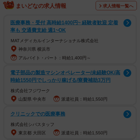
ロシア兵が家に忍び込み、家の中で殴られるなどして亡く
まいどなの求人情報
求人情報一覧へ
なった人、両手を後ろに縛られてその後撃たれて死亡した
人など、その行為は極めて悪質だ。犠牲者も男性だけでな
医療事務・受付 高時給1400円~ 経験者歓迎 定着
く、女性や老人、子供など数千人に及ぶといい、まさに無
率も 交通費支給 週1~OK
差別行為でジェノサイトといって間違いないだろう。
MATメディカルインターナショナル株式会社
神奈川県 横浜市
そして、ブチャだけでなくキーウ近郊のボロディアンカ、
アルバイト・パート：時給1,400円～
東部の要衝マリウポリなどでもジェノサイトが発生した可
能性が高く、国際社会のロシアへの非難は一層強まること
電子部品の製造マシンオペレーター/未経験OK/高
時給1550円でしっかり稼げる/寮費補助3万円
になろう。これまでロシアと伝統的友好国だったインドも
今回の件があってロシア離れの傾向を示し始めた。
株式会社フジワーク
山梨県 中央市
派遣社員：時給1,550円
一方、過去を振り返れば、こういった行為は決してロシア
クリニックでの医療事務
だけが行ってきたことではない。
株式会社シバスタッフ
今回の件では米国が最も強くロシアを非難しているが、そ
東京都 大田区
派遣社員：時給1,550円
の米国もアフガニスタン戦争やイラク戦争の際は、国際テ