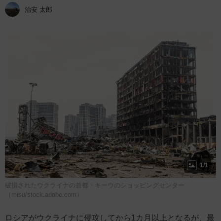
治安 太郎
1/1
破損されたウクライナの首都・キーウのショッピングセンター
（misu/stock.adobe.com）
ロシアがウクライナに侵攻してから1カ月以上となるが、最