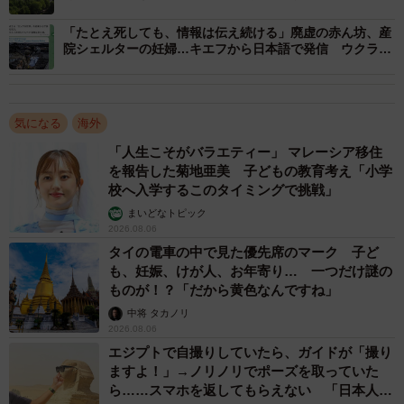
治
これはそれぞれの戦闘当事国や戦争状況によって多様な背
「たとえ死しても、情報は伝え続ける」廃虚の赤ん坊、産
景があろうが、まずは兵士の士気低下が考えられる。
院シェルターの妊婦…キエフから日本語で発信 ウクライ
ナ人男性の思い
今回のウクライナ戦争でも、ロシア軍の侵攻速度が鈍り始
めると、兵士がウクライナ市民から食糧をもらったり、数
気になる
海外
百人が脱走したことが明らかになった。兵士といっても当
「人生こそがバラエティー」 マレーシア移住
然ながら人間であり、現地の深刻な暑さや寒さ、不衛生な
を報告した菊地亜美 子どもの教育考え「小学
校へ入学するこのタイミングで挑戦」
環境などは兵士の体力や気力を徐々に奪い、極度の空腹感
まいどなトピック
や疲労感によって食糧の略奪などが横行することになる。
2026.08.06
タイの電車の中で見た優先席のマーク 子ど
また、これと関連するが、戦争が泥沼化すると徐々に軍の
も、妊娠、けが人、お年寄り… 一つだけ謎の
指揮命令系統にヒビが生じ始め、司令官から末端兵士への
ものが！？「だから黄色なんですね」
命令・指示が思うようにいかなくなり、末端兵士が自らの
中将 タカノリ
2026.08.06
判断で暴走することが考えられる。こういった状況は、ア
エジプトで自撮りしていたら、ガイドが「撮り
フリカなどもともと軍の能力が脆弱な国々では日常的に起
ますよ！」→ノリノリでポーズを取っていた
こっているかもしれない。
ら……スマホを返してもらえない 「日本人は