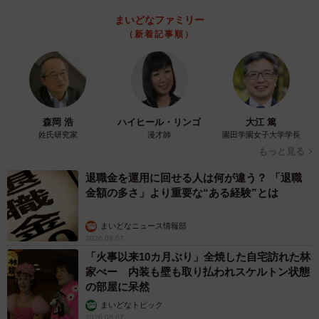
まいどなファミリー
（新着記事順）
森岡 浩
ハイヒール・リンゴ
大江 篤
姓氏研究家
漫才師
園田学園女子大学学長
もっと見る
退職金を運用に回せる人は何が違う？ 「退職
金額の多さ」より重要な“ある経験”とは
まいどなニュース情報部
2026.08.07
「火事以来10カ月ぶり」全焼した自宅訪れた林
家ぺー 内装も壁も取り払われスケルトン状態
の部屋に呆然
まいどなトピック
2026.08.07