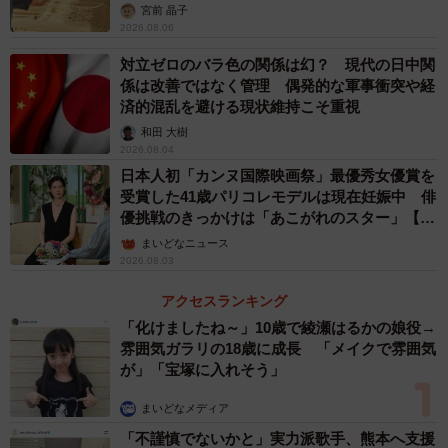
カモ代表かも」「私は6時間で3万円払った」
宮前 晶子
2026.08.06
おそらく、今後ロシア軍によるジェノサイトがさらに明ら
かになるだろう。当然ながら、それに関わった者たちは全
対立ゼロのバラ色の関係は幻？ 現代の日中関
係は改善ではなく管理 偶発的な軍事衝突や経
て法で裁かれるべきだが、一方でなぜそういった行為をし
済的混乱を避ける現状維持こそ重視
たのかを解明することが大切だ。兵士の置かれた状況はど
和田 大樹
うだったのか、ロシア軍の指揮命令系統はどうだったのか
2026.08.04
など、軍兵士側の状況も見ていく必要があろう。
日本人初「カンヌ国際映画祭」最優秀女優賞を
受賞した41歳パリコレモデルは現在妊娠中 俳
優挑戦のきっかけは「あこがれのスター」【徹
子の部屋】
まいどなニュース
2026.08.03
アクセスランキング
「化けましたね～」10歳で綾瀬はるかの娘役→
雰囲気ガラリの18歳に成長 「メイクで雰囲気
が」「宝塚に入れそう」
まいどなメディア
「不謹慎でないかと」実力派歌手、熊本へ支援