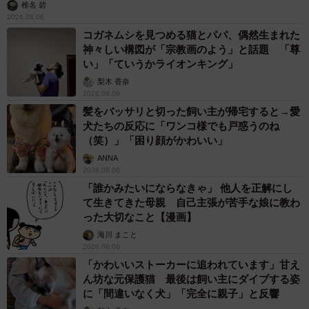
椎名 碧
2026.08.06
コガネムシを見つめる猫とパパ、偶然生まれた
神々しい構図が「宗教画のよう」と話題 「尊
い」「ていうかライオンキング」
梨木 香奈
2026.08.06
髪をバッサリと切った飼い主が帰宅すると→愛
犬たちの反応に「ワンコ様でも戸惑うのね
（笑）」「困り顔がかわいい」
ANNA
2026.08.06
「誰かみたいにならなきゃ」 他人を正解にし
て生きてきた母親 自己主張が苦手な娘に教わ
った大切なこと【漫画】
海川 まこと
2026.08.06
「かわいいストーカーに追われています」甘え
ん坊な元保護猫 最後は飼い主にダイブする姿
に「間違いなく犬」「完全に親子」と反響