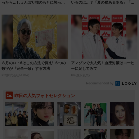
ったら…しょんぼり猫のもとに怒った
いるのは…？「夏の猫あるある」「猫
猫が駆けつけ...
さんはハンタ...
８月のロト6はこの方法で買え!!６つの
アマゾンで大人気！血圧対策はコーヒ
数字が『完全一致』する方法
ーに足してみて
PR(株式会社MURA)
PR(森永乳業)
Recommended by
昨日の人気フォトセレクション