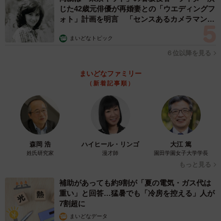
じた42歳元俳優が再婚妻との「ウエディングフ
ォト」計画を明言 「センスあるカメラマン求
む」
まいどなトピック
６位以降を見る
まいどなファミリー
（新着記事順）
森岡 浩
ハイヒール・リンゴ
大江 篤
姓氏研究家
漫才師
園田学園女子大学学長
もっと見る
補助があっても約9割が「夏の電気・ガス代は
重い」と回答…猛暑でも「冷房を控える」人が
7割超に
まいどなデータ