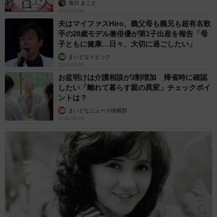
海川 まこと
2026.08.08
夫はマイファスHiro、義父母も義兄も超有名歌
手の28歳モデル兼俳優が第1子出産を報告「母
子ともに健康…日々、大切に過ごしたい」
まいどなトピック
2026.08.08
お盆明けは介護相談が3割増加 帰省時に確認
したい「離れて暮らす親の異変」チェックポイ
ントは？
まいどなニュース情報部
2026.08.08