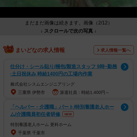
まだまだ画像は続きます。画像（2/12）
↓ スクロールで次の写真 ↓
まいどなの求人情報
求人情報一覧へ
仕分け・シール貼り/梱包/製造スタッフ 9時~勤務
·土日祝休み 時給1400円の工場内作業
株式会社シスムエンジニアリング
三重県 伊勢市
派遣社員：時給1,400円～
「ヘルパー・介護職」パート/特別養護老人ホー
ム/介護職員初任者研修
NEW
特別養護老人ホーム 更科ホーム
千葉県 千葉市