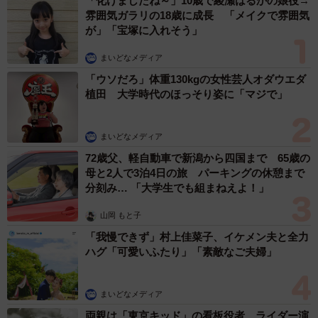
「化けましたね～」10歳で綾瀬はるかの娘役→
雰囲気ガラリの18歳に成長 「メイクで雰囲気
が」「宝塚に入れそう」
まいどなメディア
「ウソだろ」体重130kgの女性芸人オダウエダ
植田 大学時代のほっそり姿に「マジで」
まいどなメディア
72歳父、軽自動車で新潟から四国まで 65歳の
母と2人で3泊4日の旅 パーキングの休憩まで
分刻み… 「大学生でも組まねえよ！」
山岡 もと子
「我慢できず」村上佳菜子、イケメン夫と全力
ハグ「可愛いふたり」「素敵なご夫婦」
まいどなメディア
両親は「東京キッド」の看板役者 ライダー演