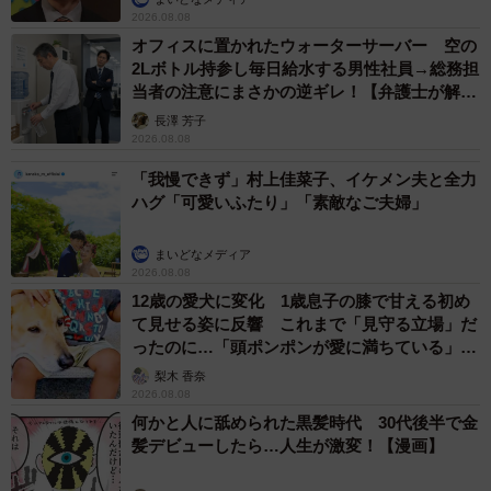
2026.08.08
オフィスに置かれたウォーターサーバー 空の
2Lボトル持参し毎日給水する男性社員→総務担
当者の注意にまさかの逆ギレ！【弁護士が解
説】
長澤 芳子
2026.08.08
「我慢できず」村上佳菜子、イケメン夫と全力
ハグ「可愛いふたり」「素敵なご夫婦」
まいどなメディア
2026.08.08
12歳の愛犬に変化 1歳息子の膝で甘える初め
て見せる姿に反響 これまで「見守る立場」だ
ったのに…「頭ポンポンが愛に満ちている」
「尊…」
梨木 香奈
2026.08.08
何かと人に舐められた黒髪時代 30代後半で金
髪デビューしたら…人生が激変！【漫画】