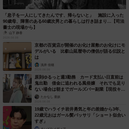
「息子を一人にしてきたんです、帰らないと」 施設に入った
90歳母、障害のある60歳次男との暮らしは行き詰まり…【司法
書士の現場から】
山下 静香
2026.08.08
京都の百貨店が開催のお化け屋敷のお化けにモ
デルがいる 比叡山延暦寺の僧侶が語る伝説と
は
浅井 佳穂
2026.08.08
原則ゆるっと週3勤務 カード支払い日直前は
鬼出勤 借金に追われる風俗嬢 それでも足り
ない場合は朝までガールズバー副業【現役キャ
ストに取材】
たかなし 亜妖
2026.08.08
19歳でハライチ岩井勇気と年の差婚から3年、
22歳元おはガール髪バッサリ「ショート似合い
すぎ」
まいどなメディア