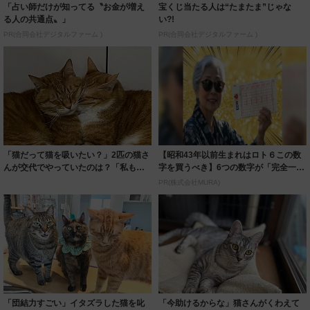
「占い師だけが知ってる〝お金が増え
宝くじ当たる人は“たまたま”じゃな
る人の共通点〟」
い?!
PR(合同会社デジタルファーム )
PR(合同会社デジタルファーム )
「猫だって猫を吸いたい？」2匹の猫さ
【昭和43年以前生まれはロト６この数
んが交代でやっていたのは？「私も混
字を買うべき】6つの数字が「完全一
ざりたいっ...
致」する方...
PR(株式会社MURA)
「団結力すごい」イタズラした猫を叱
「今助けるからな」猫さんがくわえて