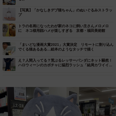
【写真】「かなしきデブ猫ちゃん」のぬいぐるみストラッ
プ
トラの名画になったわが家のネコに飼い主さんメロメロ
に ネコ様用顔ハメが楽しすぎる 京都・福田美術館
「まいどな漫画大賞2021」大賞決定 リモートに割り込ん
でくる猫あるある…絵本のようなタッチで描く
え？人間入ってる？荒ぶるレッサーパンダにネット騒然！
ハロウィーンのカボチャに猛烈ラッシュ「結局カワイイ
w」