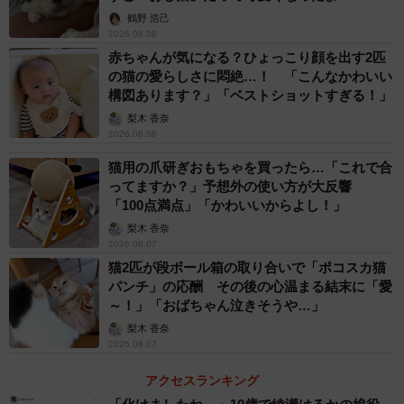
鶴野 浩己
2026.08.08
赤ちゃんが気になる？ひょっこり顔を出す2匹
の猫の愛らしさに悶絶…！ 「こんなかわいい
構図あります？」「ベストショットすぎる！」
梨木 香奈
2026.08.08
猫用の爪研ぎおもちゃを買ったら…「これで合
ってますか？」予想外の使い方が大反響
「100点満点」「かわいいからよし！」
梨木 香奈
2026.08.07
猫2匹が段ボール箱の取り合いで「ポコスカ猫
パンチ」の応酬 その後の心温まる結末に「愛
～！」「おばちゃん泣きそうや…」
梨木 香奈
2026.08.07
アクセスランキング