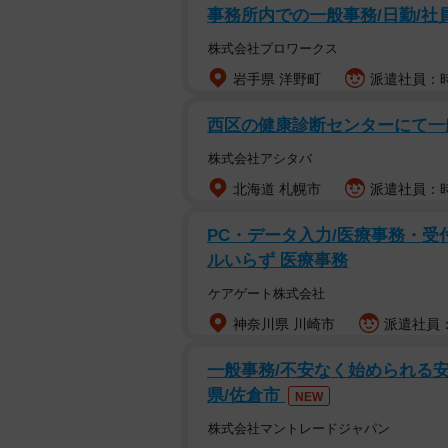
事務所内での一般事務/日勤/社
株式会社プロワークス
岩手県 洋野町
派遣社員：時
西区の健康診断センターにて一
株式会社アシタバ
北海道 札幌市
派遣社員：時
PC・データ入力/医療事務・受付
ルいらず 医療事務
ケアゲート株式会社
神奈川県 川崎市
派遣社員：時
一般事務/不安なく始められる安
県/佐倉市
NEW
株式会社マントレードジャパン