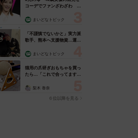
コーデでファンざわざわ
「色っぽすぎて思わず二度
見」「むっかしからずっと可
まいどなトピック
愛い」
「不謹慎でないかと」実力派
歌手、熊本へ支援物資…運搬
トラックの車体デザインにた
めらい 「痛いほど伝わる」
まいどなトピック
「行動され立派」
猫用の爪研ぎおもちゃを買っ
たら…「これで合ってます
か？」予想外の使い方が大反
響 「100点満点」「かわい
梨木 香奈
いからよし！」
６位以降を見る