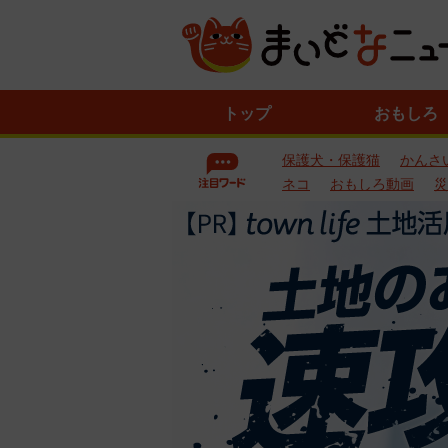
ニ
トップ
おもしろ
ュ
ー
保護犬・保護猫
かんさ
ス
一
ネコ
おもしろ動画
災
覧