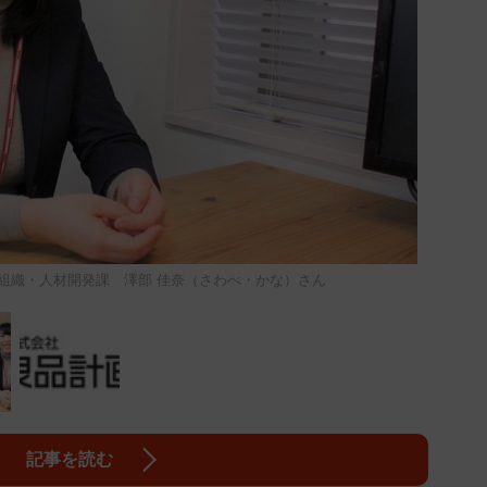
組織・人材開発課 澤部 佳奈（さわべ・かな）さん
記事を読む