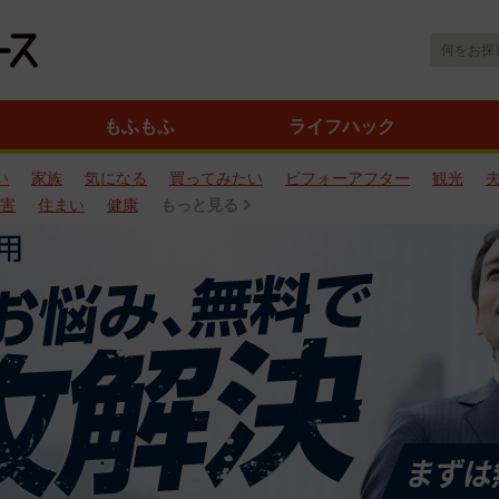
もふもふ
ライフハック
い
家族
気になる
買ってみたい
ビフォーアフター
観光
害
住まい
健康
もっと見る