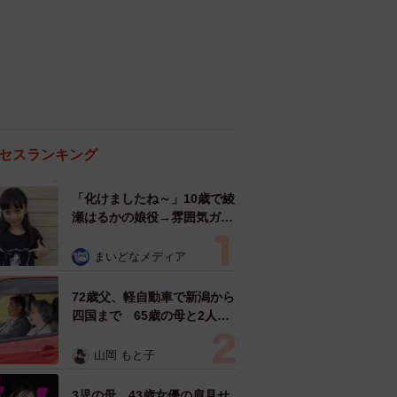
セスランキング
「化けましたね～」10歳で綾
瀬はるかの娘役→雰囲気ガラ
リの18歳に成長 「メイクで
雰囲気が」「宝塚に入れそ
まいどなメディア
う」
72歳父、軽自動車で新潟から
四国まで 65歳の母と2人で
3泊4日の旅 パーキングの休
憩まで分刻み… 「大学生で
山岡 もと子
も組まねえよ！」
3児の母 43歳女優の肩見せ