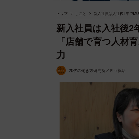
トップ
しごと
新入社員は入社後2年でM
新入社員は入社後2年
「店舗で育つ人材育
力
20代の働き方研究所／Ｒｅ就活