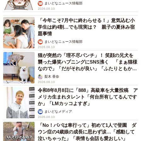
まいどなニュース情報部
2026.08.10
「今年こそ7月中に終わらせる！」意気込む小
学生は約4割…でも現実は？ 親子の夏休み宿
題事情
まいどなニュース情報部
2026.08.10
猫が突然の「理不尽パンチ」！ 笑顔の兄犬を
襲った爆笑ハプニングにSNS沸く 「まぁ猫様
なので」「だがそれが良い」「ふたりともかわ
いいね」
梨木 香奈
2026.08.10
令和8年8月8日に「888」高級車を大量投稿 ア
メリカ生まれタレント「何台所有してるんです
か」「LMカッコよすぎ」
まいどなメディア
2026.08.10
「No！パパは車行って」初めて1人で登園 ダ
ウン症の4歳娘の成長に思わず涙…「感動して
泣いちゃった」「表情も会話も愛おしい」