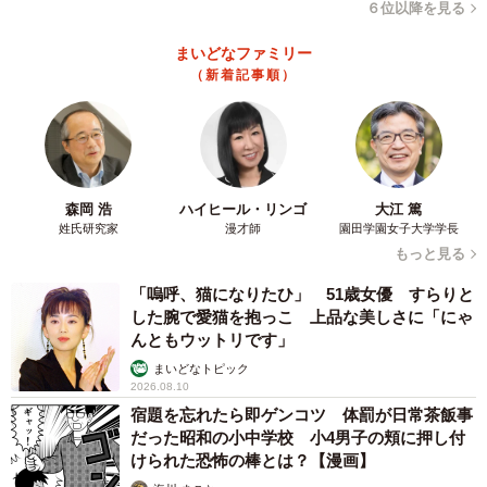
６位以降を見る
まいどなファミリー
（新着記事順）
森岡 浩
ハイヒール・リンゴ
大江 篤
姓氏研究家
漫才師
園田学園女子大学学長
もっと見る
「嗚呼、猫になりたひ」 51歳女優 すらりと
した腕で愛猫を抱っこ 上品な美しさに「にゃ
んともウットリです」
まいどなトピック
2026.08.10
宿題を忘れたら即ゲンコツ 体罰が日常茶飯事
だった昭和の小中学校 小4男子の頬に押し付
けられた恐怖の棒とは？【漫画】