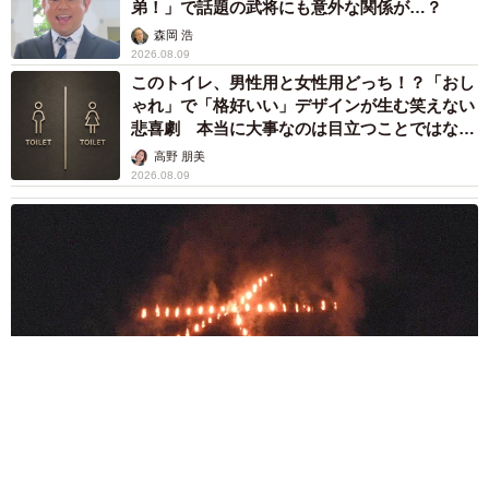
弟！」で話題の武将にも意外な関係が…？
森岡 浩
2026.08.09
このトイレ、男性用と女性用どっち！？「おし
ゃれ」で「格好いい」デザインが生む笑えない
悲喜劇 本当に大事なのは目立つことではな
く…
高野 朋美
2026.08.09
京都五山送り火ピンチ 気候変動や獣害に施設老朽化「もう限