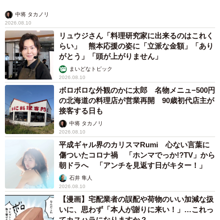
中将 タカノリ
2026.08.10
リュウジさん「料理研究家に出来るのはこれく
らい」 熊本応援の姿に「立派な金額」「あり
がとう」「頭が上がりません」
まいどなトピック
2026.08.10
ボロボロな外観のかに太郎 名物メニュ−500円
の北海道の料理店が営業再開 90歳初代店主が
接客する日も
中将 タカノリ
2026.08.10
平成ギャル界のカリスマRumi 心ない言葉に
傷ついたコロナ禍 「ホンマでっか!?TV」から
朝ドラへ 「アンチを見返す日がキター！」
石井 隼人
2026.08.10
【漫画】宅配業者の誤配や荷物のいい加減な扱
いに、思わず「本人が謝りに来い！」…これっ
てカスハラになりますか？