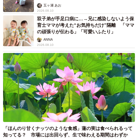
五ヶ瀬 あお
2026.08.10
双子弟が手足口病に…→兄に感染しないよう保
育士ママが考えた“お気持ちだけ”隔離 「ママ
の頑張りが伝わる」「可愛いふたり」
ANNA
2026.08.10
「ほんのり甘くナッツのような食感」蓮の実は食べられるって
知ってる？ 市場には出回らず、生で味わえる期間はわずか