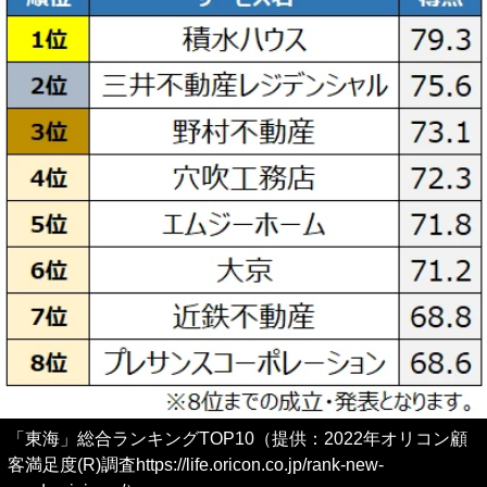
「東海」総合ランキングTOP10（提供：2022年オリコン顧
客満足度(R)調査https://life.oricon.co.jp/rank-new-