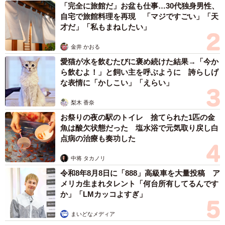
「完全に旅館だ」お盆も仕事…30代独身男性、
自宅で旅館料理を再現 「マジですごい」「天
才だ」「私もまねしたい」
金井 かおる
愛猫が水を飲むたびに褒め続けた結果→「今か
ら飲むよ！」と飼い主を呼ぶように 誇らしげ
な表情に「かしこい」「えらい」
梨木 香奈
お祭りの夜の駅のトイレ 捨てられた1匹の金
魚は酸欠状態だった 塩水浴で元気取り戻し白
点病の治療も奏功した
中将 タカノリ
令和8年8月8日に「888」高級車を大量投稿 ア
メリカ生まれタレント「何台所有してるんです
か」「LMカッコよすぎ」
まいどなメディア