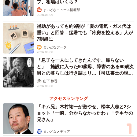
プ、相場はいくら？
まいどなニュース情報部
2026.08.09
補助があっても約9割が「夏の電気・ガス代は
重い」と回答…猛暑でも「冷房を控える」人が
7割超に
まいどなデータ
2026.08.08
「息子を一人にしてきたんです、帰らない
と」 施設に入った90歳母、障害のある60歳次
男との暮らしは行き詰まり…【司法書士の現場
から】
山下 静香
2026.08.08
アクセスランキング
「キム兄」木村祐一が激やせ、松本人志と2シ
ョット「一瞬、分からなかったわ」「テキヤの
兄さん」
まいどなメディア