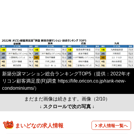
新築分譲マンション総合ランキングTOP5（提供：2022年オ
リコン顧客満足度(R)調査 https://life.oricon.co.jp/rank-new-
condominiums/）
まだまだ画像は続きます。画像（2/10）
↓ スクロールで次の写真 ↓
まいどなの求人情報
求人情報一覧へ