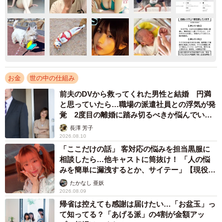
お金
世の中の仕組み
前夫のDVから救ってくれた男性と結婚 円満
と思っていたら…職場の派遣社員との浮気が発
覚 2度目の離婚に踏み切るべきか悩んでいま
す【夫婦関係修復カウンセラーが解説】
長澤 芳子
2026.08.10
「ここだけの話」 客対応の悩みを担当黒服に
相談したら…他キャストに筒抜け！ 「人の悩
みを簡単に漏洩するとか、サイテー」【現役キ
ャストに取材】
たかなし 亜妖
2026.08.09
帰省は控えても感謝は届けたい…「お盆玉」っ
て知ってる？「あげる派」の4割が金額アッ