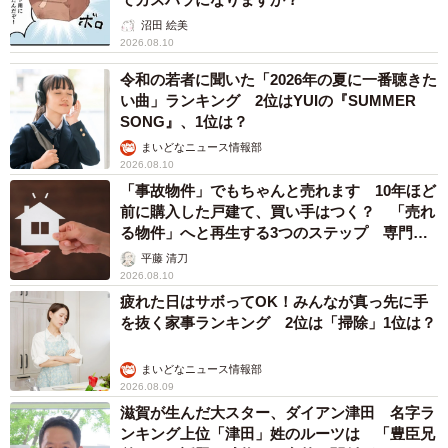
沼田 絵美
2026.08.10
令和の若者に聞いた「2026年の夏に一番聴きた
い曲」ランキング 2位はYUIの『SUMMER
SONG』、1位は？
まいどなニュース情報部
2026.08.10
「事故物件」でもちゃんと売れます 10年ほど
前に購入した戸建て、買い手はつく？ 「売れ
る物件」へと再生する3つのステップ 専門家
が解説
平藤 清刀
2026.08.10
疲れた日はサボってOK！みんなが真っ先に手
を抜く家事ランキング 2位は「掃除」1位は？
まいどなニュース情報部
2026.08.09
滋賀が生んだ大スター、ダイアン津田 名字ラ
ンキング上位「津田」姓のルーツは 「豊臣兄