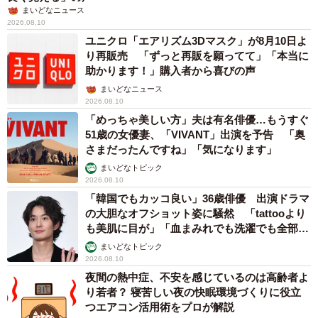
まいどなニュース
2026.08.10
ユニクロ「エアリズム3Dマスク」が8月10日よ
り再販売 「ずっと再販を願ってて」「本当に
助かります！」購入者から喜びの声
まいどなニュース
2026.08.10
「めっちゃ美しい方」夫は有名俳優…もうすぐ
51歳の女優妻、「VIVANT」出演を予告 「奥
さまだったんですね」「気になります」
まいどなトピック
2026.08.10
「韓国でもカッコ良い」36歳俳優 出演ドラマ
の大胆なオフショット姿に騒然 「tattooより
も美肌に目が」「血まみれでも洗濯でも全部か
っこいい」
まいどなトピック
2026.08.10
夜間の熱中症、不安を感じているのは高齢者よ
り若者？ 寝苦しい夜の快眠環境づくりに役立
つエアコン活用術をプロが解説