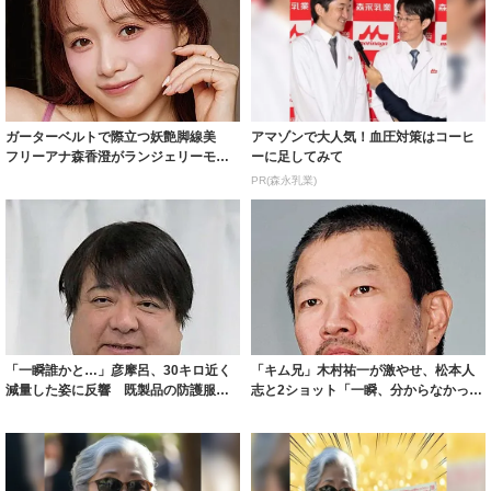
ガーターベルトで際立つ妖艶脚線美
アマゾンで大人気！血圧対策はコーヒ
フリーアナ森香澄がランジェリーモデ
ーに足してみて
ルに ｢PE...
PR(森永乳業)
「一瞬誰かと…」彦摩呂、30キロ近く
「キム兄」木村祐一が激やせ、松本人
減量した姿に反響 既製品の防護服が
志と2ショット「一瞬、分からなかった
着られると...
わ」「テキ...