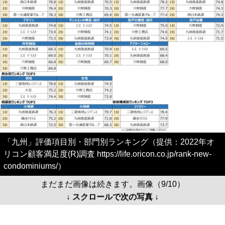
「九州」評価項目別・部門別ランキング（提供：2022年オ
リコン顧客満足度(R)調査 https://life.oricon.co.jp/rank-new-
condominiums/）
まだまだ画像は続きます。画像（9/10）
↓ スクロールで次の写真 ↓