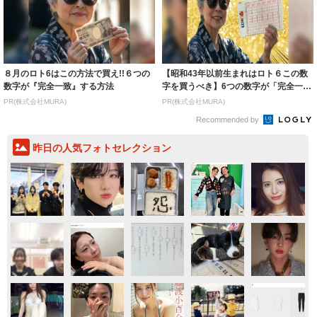
８月のロト6はこの方法で買え!!６つの
【昭和43年以前生まれはロト６この数
数字が『完全一致』する方法
字を買うべき】6つの数字が「完全一
致」する方...
PR(株式会社MURA)
PR(株式会社MURA)
Recommended by
昨日の人気フォトセレクション