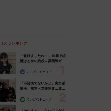
セスランキング
「化けましたね～」10歳で綾
瀬はるかの娘役→雰囲気ガラ
リの18歳に成長 「メイクで
雰囲気が」「宝塚に入れそ
まいどなメディア
う」
「不謹慎でないかと」実力派
歌手、熊本へ支援物資…運搬
トラックの車体デザインにた
めらい 「痛いほど伝わる」
まいどなトピック
「行動され立派」
「そのままにしといてくださ