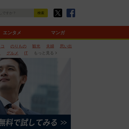
エンタメ
マンガ
ネコ
のりもの
観光
夫婦
思い出
タ
グルメ
IT
もっと見る