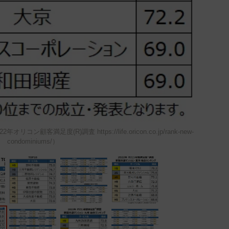
顧客満足度(R)調査 https://life.oricon.co.jp/rank-new-
condominiums/）