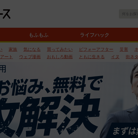
もふもふ
ライフハック
い
家族
気になる
買ってみたい
ビフォーアフター
災害
アート
ウェブ漫画
おもしろ動画
ともに生きる
イヌ
街ネ