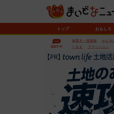
ニ
トップ
おもしろ
ュ
ー
保護犬・保護猫
かんさ
ス
一
くるま
ファッション
覧