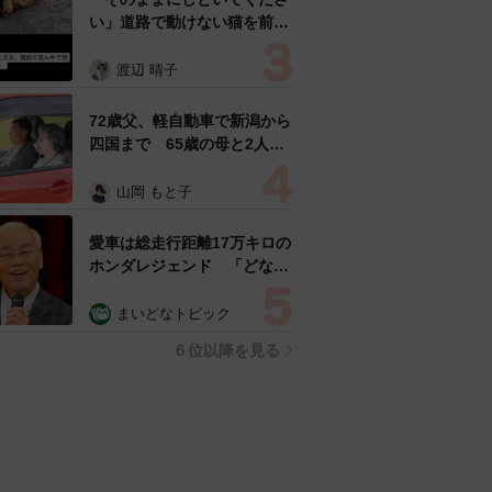
い」道路で動けない猫を前に
返された一言… 懸命に生き
ようとした4日間 「命の重
渡辺 晴子
さはみんな同じ」保護団体代
表の訴え
72歳父、軽自動車で新潟から
四国まで 65歳の母と2人で
3泊4日の旅 パーキングの休
憩まで分刻み… 「大学生で
山岡 もと子
も組まねえよ！」
愛車は総走行距離17万キロの
ホンダレジェンド 「どなた
か欲しい方が居たら」 大御
所漫才師が譲渡の意向
まいどなトピック
６位以降を見る