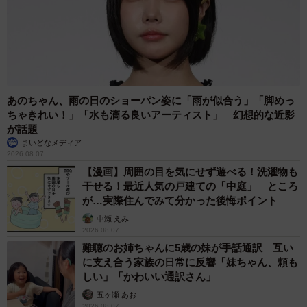
あのちゃん、雨の日のショーパン姿に「雨が似合う」「脚めっ
ちゃきれい！」「水も滴る良いアーティスト」 幻想的な近影
が話題
まいどなメディア
2026.08.07
【漫画】周囲の目を気にせず遊べる！洗濯物も
干せる！最近人気の戸建ての「中庭」 ところ
が…実際住んでみて分かった後悔ポイント
中瀬 えみ
2026.08.07
難聴のお姉ちゃんに5歳の妹が手話通訳 互い
に支え合う家族の日常に反響「妹ちゃん、頼も
しい」「かわいい通訳さん」
五ヶ瀬 あお
2026.08.07