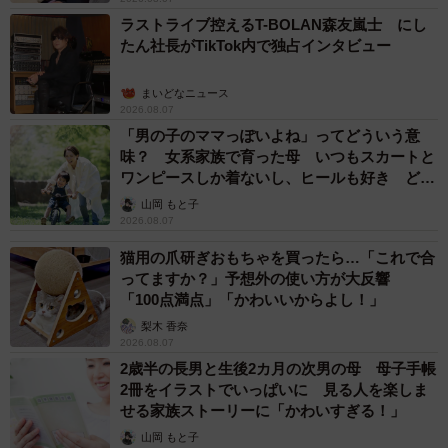
ラストライブ控えるT-BOLAN森友嵐士 にし
たん社長がTikTok内で独占インタビュー
まいどなニュース
2026.08.07
「男の子のママっぽいよね」ってどういう意
味？ 女系家族で育った母 いつもスカートと
ワンピースしか着ないし、ヒールも好き どの
へんが…
山岡 もと子
2026.08.07
猫用の爪研ぎおもちゃを買ったら…「これで合
ってますか？」予想外の使い方が大反響
「100点満点」「かわいいからよし！」
梨木 香奈
2026.08.07
2歳半の長男と生後2カ月の次男の母 母子手帳
2冊をイラストでいっぱいに 見る人を楽しま
せる家族ストーリーに「かわいすぎる！」
山岡 もと子