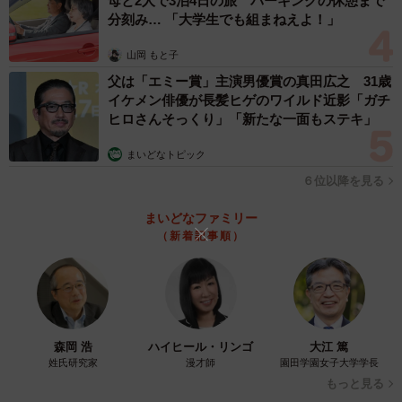
母と2人で3泊4日の旅 パーキングの休憩まで
分刻み… 「大学生でも組まねえよ！」
山岡 もと子
父は「エミー賞」主演男優賞の真田広之 31歳
イケメン俳優が長髪ヒゲのワイルド近影「ガチ
ヒロさんそっくり」「新たな一面もステキ」
3/4
まいどなトピック
６位以降を見る
まいどなファミリー
（新着記事順）
森岡 浩
ハイヒール・リンゴ
大江 篤
姓氏研究家
漫才師
園田学園女子大学学長
4/4
もっと見る