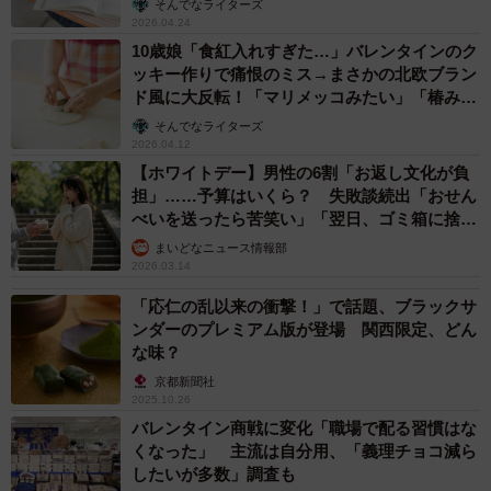
そんでなライターズ
ものや塩味のあるものなど味はもちろん、パチパチとした
2026.04.24
キャンディーや柔らかいグミ、ラーメンスナックなど、食
10歳娘「食紅入れすぎた…」バレンタインのク
ッキー作りで痛恨のミス→まさかの北欧ブラン
感も豊富。西さんは「味の大実験ができますよ」と胸を張
ド風に大反転！「マリメッコみたい」「椿みた
る。それらを組み合わせることで「新しい味のお菓子」が
い」
そんでなライターズ
生まれるので、いくら作っても飽きない。作ったり、食べ
2026.04.12
たり、見た目にこだわったり…まさに「五感」で楽しめる
【ホワイトデー】男性の6割「お返し文化が負
担」……予算はいくら？ 失敗談続出「おせん
お菓子作りキットだ。
べいを送ったら苦笑い」「翌日、ゴミ箱に捨て
られてた」
まいどなニュース情報部
2026.03.14
「応仁の乱以来の衝撃！」で話題、ブラックサ
ンダーのプレミアム版が登場 関西限定、どん
な味？
京都新聞社
2025.10.26
バレンタイン商戦に変化「職場で配る習慣はな
くなった」 主流は自分用、「義理チョコ減ら
したいが多数」調査も