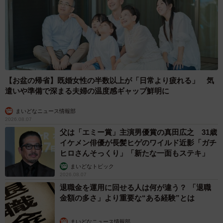
【お盆の帰省】既婚女性の半数以上が「日常より疲れる」 気
遣いや準備で深まる夫婦の温度感ギャップ鮮明に
まいどなニュース情報部
2026.08.07
父は「エミー賞」主演男優賞の真田広之 31歳
イケメン俳優が長髪ヒゲのワイルド近影「ガチ
ヒロさんそっくり」「新たな一面もステキ」
まいどなトピック
2026.08.07
退職金を運用に回せる人は何が違う？ 「退職
金額の多さ」より重要な“ある経験”とは
まいどなニュース情報部