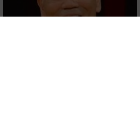
愛車は総走行距離17万キロのホンダレジェンド 「どなたか欲
しい方が居たら」 大御所漫才師が譲渡の意向
まいどなトピック
2026.08.06
【漫画】「高い家賃を払えるのに、まだ欲し
い？」高級レジデンスの七夕飾り、書かれた願
い事にびっくり 人の欲には終わりがないのか
松波 穂乃圭
2026.08.06
大河出演の39歳俳優 真夏の海で赤銅色の肉体
美を連投 「バッキバキだな」「ばり渋いで
す」