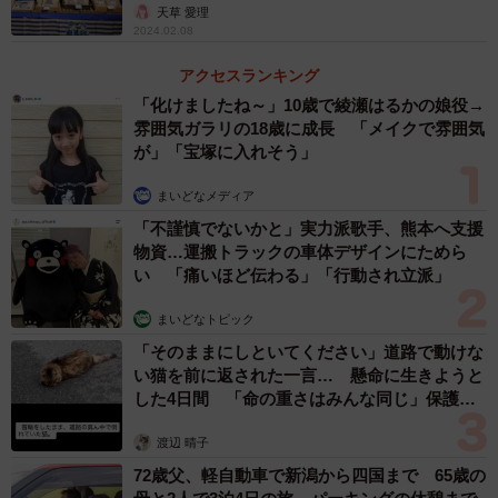
天草 愛理
2024.02.08
この投稿をInstagramで見る
アクセスランキング
TANSEIDO / 丹生堂本舗 (公式)(@tanseido_honpo)がシェアした投稿
「化けましたね～」10歳で綾瀬はるかの娘役→
雰囲気ガラリの18歳に成長 「メイクで雰囲気
が」「宝塚に入れそう」
商品開発を担当した西さんが同商品に込めたのは、「チョ
まいどなメディア
コ職人のような気分でお菓子作りをしてほしい」という思
「不謹慎でないかと」実力派歌手、熊本へ支援
いだ。
物資…運搬トラックの車体デザインにためら
い 「痛いほど伝わる」「行動され立派」
「フランスには、チョコ職人のショコラティエがいます。
まいどなトピック
そんなおしゃれな雰囲気を駄菓子にも取り入れたいと思
「そのままにしといてください」道路で動けな
い、ボックスデザインもパリ風で、上質かつ丁寧に仕立て
い猫を前に返された一言… 懸命に生きようと
ました」
した4日間 「命の重さはみんな同じ」保護団
体代表の訴え
渡辺 晴子
72歳父、軽自動車で新潟から四国まで 65歳の