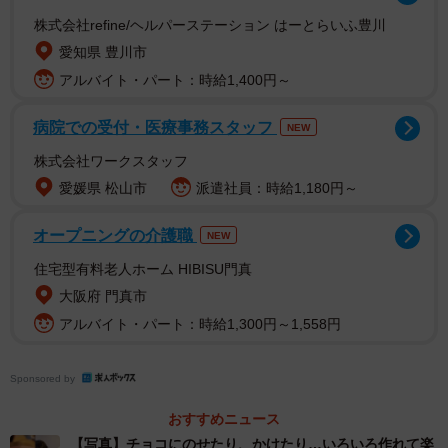
株式会社refine/ヘルパーステーション はーとらいふ豊川
丹生堂本舗は、プリンちゃんチョコや十円玉チョコなど、
愛知県 豊川市
馴染みの深い駄菓子を多く生産している企業。駄菓子屋な
アルバイト・パート：時給1,400円～
どの店舗で発売している商品のほか、おうちでも「駄菓子
を買うワクワク」を楽しめる「駄菓子屋さんごっこ」な
病院での受付・医療事務スタッフ
NEW
ど、小さい子どもを持つ親世代のSNSで話題を呼ぶなど、
株式会社ワークスタッフ
人気を博してきた。
愛媛県 松山市
派遣社員：時給1,180円～
新商品の「駄菓子しょこら」について、「主に2つの楽しみ
オープニングの介護職
NEW
方がある」と開発担当の西さん。
住宅型有料老人ホーム HIBISU門真
大阪府 門真市
1つ目は「作る楽しみ」。「駄菓子しょこら」のボックスの
アルバイト・パート：時給1,300円～1,558円
中に詰められているのは、おなじみの駄菓子12種類に加
え、トッピング用の材料、溶かすためのチョコ、そしてそ
Sponsored by
れらを乗せる丸型のトレー。これらの材料を使って、オリ
おすすめニュース
ジナルのお菓子を生み出すことができる。チャーミングな
【写真】チョコにのせたり、かけたり…いろいろ作れて楽