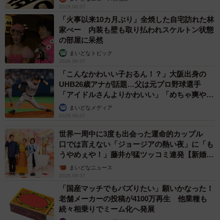
2026.08.07
「火事以来10カ月ぶり」全焼した自宅訪れた林
家ぺー 内装も壁も取り払われスケルトン状態
の部屋に呆然
まいどなトピック
2026.08.07
「こんなかわいい子おるん！？」大阪出身の
UHB26歳アナが話題…父は元プロ野球選手
「アイドルさんよりかわいい」「めちゃ爽や
か」
まいどなメディア
2026.08.07
世界一周中に3度も出会った運命的カップル
口では言えない「ジョージアの熱い夜」に「も
うやめぇや！」藤井が猛ツッコミ連発【新婚さ
ん】
まいどなニュース
2026.08.07
「国産マッチでもバズりたい」願いかなった！
老舗メーカーの投稿が4100万再生 他業種も
続々相乗りでミーム化へ発展