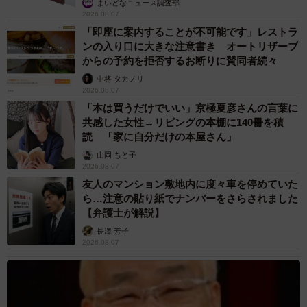
まいどなニュース調査部
2026.08.07
「即座に案内することが不可能です」レストラ
ンの入り口に大きな注意書き オートリザーブ
からの予約を拒否するお断りに賛同者続々
中将 タカノリ
2026.08.07
「本は買うだけでいい」京極夏彦さんの言葉に
共感した女性→リビングの本棚に140冊を積
読 「家に自分だけの本屋さん」
山岡 もと子
2026.08.07
友人のマンション敷地内に度々車を停めていた
ら…注意の貼り紙でナンバーをさらされました
【弁護士が解説】
長澤 芳子
2026.08.07