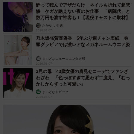
酔って転んでアザだらけ ネイルも折れて超悲
加えて西さんは、「バレンタインにぴったり」と季節なら
惨 ケガが絶えない夜のお仕事 「病院代」と
ではの楽しみ方を提案する。
数万円を渡す神客も！【現役キャストに取材】
たかなし 亜妖
「お菓子ブランドさながら見た目もかわいく、オリジナリ
2026.08.07
乃木坂46賀喜遥香 5年ぶり週チャン表紙 巻
ティがあるのに、作るのは簡単。ラッピング用の袋も同封
頭グラビアでは激レアなメガネルームウエア姿
しているので、ぜひバレンタインで大切な人にプレゼント
していただければと思います」
まいどなニュースエンタメ部
2026.08.07
3児の母 43歳女優の肩見せコーデでファンざ
■今後の発売日は、5、6、7、8、14、15、21、28日。各日
わざわ 「色っぽすぎて思わず二度見」「むっ
11時と18時に販売開始。
かしからずっと可愛い」
まいどなトピック
■購入サイト：
http://www.dagashi-ya.shop
2026.08.07