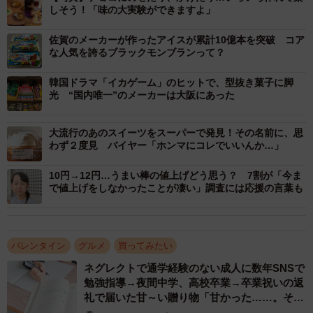
デザインの素材ばかりで、組み合わせるのも楽しい。最後
しそう！「味の大実験ができますよ」
はマンディアン風のお菓子に仕上がる。
佐賀のメーカーが作ったアイスが累計10億本を突破 コア
な人気を誇るブラックモンブランって？
韓国ドラマ「イカゲーム」のヒットで、型抜き菓子に脚
光 “国内唯一”のメーカーは大阪にあった
大流行のあのスイーツをスーパーで発見！その名前に、思
わず２度見 バイヤー「ホンマにコレでいいんか…」
10円→12円…うまい棒の値上げどう思う？ 7割が「今ま
で値上げをしなかったことが凄い」調査には応援の言葉も
2/4
バレンタイン
グルメ
買ってみたい
手づくりキットのボックスの中には、トッピングや溶かす用のチョコ、
ネグレクトで通学経験のない成人に数年SNSで
駄菓子などが入っている。
勉強指導→夜間中学、高校卒業→卒業祝いの返
礼で届いた甘～い贈り物「甘かった……。そし
2つ目は、「食べる楽しみ」。駄菓子やトッピングは、甘い
て濃かった……」