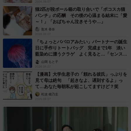
2026.08.07
猫2匹が段ボール箱の取り合いで「ポコスカ猫
パンチ」の応酬 その後の心温まる結末に「愛
～！」「おばちゃん泣きそうや…」
梨木 香奈
2026.08.07
「ちょっとババロアみたい」パートナーの誕生
日に手作りトートバッグ 完成まで1年 淡い
藍染めに漂うクラゲ よく見ると…「センスす
ごい」
山岡 もと子
2026.08.07
【漫画】大学生息子の「頼れる彼氏」っぷりを
見て母は絶句 「起きなよ、遅刻するよ」っ
て…あなた毎朝私が起こしてますけど？笑
松波 穂乃圭
2026.08.07