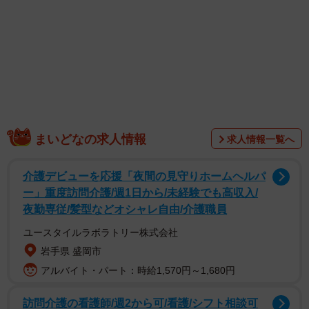
1/4
組み合わせ次第でなんでもできる？！マンディアン風のチョコ
まいどなの求人情報
求人情報一覧へ
介護デビューを応援「夜間の見守りホームヘルパ
ー」重度訪問介護/週1日から/未経験でも高収入/
夜勤専従/髪型などオシャレ自由/介護職員
ユースタイルラボラトリー株式会社
岩手県 盛岡市
アルバイト・パート：時給1,570円～1,680円
訪問介護の看護師/週2から可/看護/シフト相談可