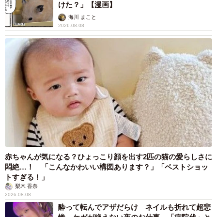
には、自分だけの食品サンプル（のメモスタンド）作りを
けた？」【漫画】
体験できるワークショップもある。
海川 まこと
2026.08.08
赤ちゃんが気になる？ひょっこり顔を出す2匹の猫の愛らしさに
8/13
悶絶…！ 「こんなかわいい構図あります？」「ベストショッ
トすぎる！」
食品サンプルができる過程も紹介
梨木 香奈
2026.08.08
酔って転んでアザだらけ ネイルも折れて超悲