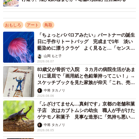
食べかけの餃子…これも食品サンプルです
おもしろ
アート
鳥取
「ちょっとババロアみたい」パートナーの誕生
日に手作りトートバッグ 完成まで1年 淡い
藍染めに漂うクラゲ よく見ると…「センスす
ごい」
山岡 もと子
2026.08.07
83歳父が骨折で入院 ３カ月の病院生活があま
りに退屈で「画用紙と色鉛筆持ってこい！」→
スケッチブックを見た家族が仰天「これ、売れ
ますよ…」
中将 タカノリ
2026.08.06
4/13
「ふざけてません…真剣です」京都の老舗和菓
子店 次はカブトムシの幼虫 職人が手がけた
冷凍ごはんをチンしたらこうなりますよね
ゲテモノ和菓子 見事な造形に「気持ち悪いく
らいリアル」
中将 タカノリ
2026.08.05