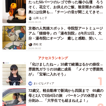
たった50パーツのレゴで作った極小仏壇 ろう
そく、花立て、お供えのご飯、観音開きの扉の
奥には位牌も…「チーンの音が聞こえてきそ
う」
山岡 もと子
2026.08.05
京都の人気猫スポット、寺院型アートミュージ
アム「猫猫寺」の「湯布別院」が8月12日、大
分・湯布院にオープン 癒しと感動、笑い、そ
して開運も 見どころなどをインタビュー
西松 宏
2026.08.02
5/13
アクセスランキング
本物より本物っぽく見えてしまうのが不思議です
「化けましたね～」10歳で綾瀬はるかの娘役→
雰囲気ガラリの18歳に成長 「メイクで雰囲気
中でも目を引くのは、リアリズムを追求した「食べかけ」
が」「宝塚に入れそう」
の作品群。一口かじって皿に中身がこぼれ落ちた餃子や、
チンした冷凍ごはん（ラップで包んでいたので四角い！）
まいどなメディア
72歳父、軽自動車で新潟から四国まで 65歳の
と肉汁たっぷりの焼売、少しよそった後の土鍋の豆ごはん
母と2人で3泊4日の旅 パーキングの休憩まで
など、「商品」としてはやや掟破りな生活感あふれる食品
分刻み… 「大学生でも組まねえよ！」
サンプルがずらりと並ぶ。実際にはあり得ないほど長いそ