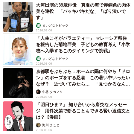
大河出演の39歳俳優 真夏の海で赤銅色の肉体
美を連投 「バッキバキだな」「ばり渋いで
す」
まいどなトピック
2026.08.06
「人生こそがバラエティー」 マレーシア移住
を報告した菊地亜美 子どもの教育考え「小学
校へ入学するこのタイミングで挑戦」
まいどなトピック
2026.08.06
京都駅をぶらぶら→ホームの隅に何やら「ドロ
ン」のポーズをする忍者 この暑い中いったい
なぜ？ 近づいてみたら… 「見つかるなんて
未熟」
中将 タカノリ
2026.08.06
「明日ひま？」 知り合いから唐突なメッセー
ジ 用件次第で断ることもできる賢い返信文と
は？【漫画】
海川 まこと
2026.08.06