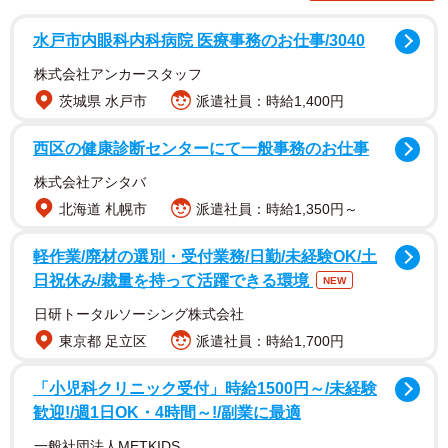
水戸市内眼科内科病院 医療事務のお仕事/3040
株式会社アンカースタッフ
茨城県 水戸市
派遣社員：時給1,400円
西区の健康診断センターにて一般事務のお仕事
株式会社アシタバ
北海道 札幌市
派遣社員：時給1,350円～
軽作業/廃材の選別・受付業務/日勤/未経験OK/土
日祝休み/裁量を持って活躍できる環境
NEW
日研トータルソーシング株式会社
2/13
東京都 足立区
派遣社員：時給1,700円
超リアル&シズル感あふれる「作品」たち
「小児科クリニック受付」時給1500円～/未経験
歓迎!/週1日OK・4時間～!/副業に最適
レストランなどのショーケースで目にする食品サンプルは
一般社団法人METKIDS