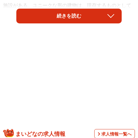
施設がある。ユニークな形の建物は、現存するものとして
は日本最古という円形校舎（1955年竣工）。それが丸ごと
続きを読む
1棟、フィギュアの魅力を伝える施設に生まれ変わったの
だ。アニメのキャラクターや恐竜、動物、ミリタリー関連
など計約2000点を常設展示しているほか、年に数回ペース
で企画展や特別展を実施。現在は本物と見紛うほどのリア
ルな再現度が楽しい「『食品サンプルの世界』展」を開催
している。3月13日まで。
まいどなの求人情報
求人情報一覧へ