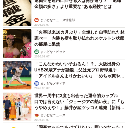
退職金を運用に回せる人は何が違う？ 「退職
金額の多さ」より重要な“ある経験”とは
まいどなニュース情報部
2026.08.07
「火事以来10カ月ぶり」全焼した自宅訪れた林
家ぺー 内装も壁も取り払われスケルトン状態
の部屋に呆然
まいどなトピック
2026.08.07
12/13
「こんなかわいい子おるん！？」大阪出身の
UHB26歳アナが話題…父は元プロ野球選手
円形劇場内部はこんな感じになっています
「アイドルさんよりかわいい」「めちゃ爽や
か」
まいどなメディア
2026.08.07
世界一周中に3度も出会った運命的カップル
口では言えない「ジョージアの熱い夜」に「も
うやめぇや！」藤井が猛ツッコミ連発【新婚さ
ん】
まいどなニュース
2026.08.07
「国産マッチでもバズりたい」願いかなった！