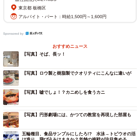
日本独自の文化とも言われ、時代と共に進化を続けてい
東京都 板橋区
る。「『食品サンプルの世界』展」は、日本を代表する食
アルバイト・パート：時給1,500円～1,600円
品サンプルメーカーとして知られる大阪の「いわさき」が
協力。社内コンクールに出品された遊び心あふれるユニー
Sponsored by
クな作品や超リアルな作品を一堂に集めたほか、食品サン
プルの作り方や歴史なども紹介している。
おすすめニュース
【写真】そば、長ッ！
【写真】ロウ製と樹脂製でクオリティにこんなに違いが
【写真】嘘でしょ！？カニめしを食うカニ
【写真】円形劇場には、かつての教室を再現した部屋も
五輪種目、食品サンプルにしたろ!? 水泳→トビウオの活
3/13
け造り、飛び込みはまさか？老舗の挑戦が注目集める