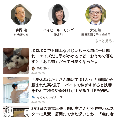
森岡 浩
ハイヒール・リンゴ
大江 篤
姓氏研究家
漫才師
園田学園女子大学学長
もっと見る
ボロボロで不細工なおじいちゃん猫に一目惚
れ エイズだし手がかかるけど…おうちで暮ら
すと「おじ猫」だって可愛くなったよ！
7/13
鶴野 浩己
2026.08.08
共食いだー！（笑）
「夏休みはたくさん働いてほしい」と職場から
頼まれた高2息子 バイトで稼ぎすぎると扶養
製品ができる工程をわかりやすく伝える展示、かつての
を外れて税金や保険料が上がる？【FPが解
説】
「ロウ製」と今の「樹脂製」とで食品の再現度にどれほど
もくもくライターズ
2026.08.08
の違いが生まれたのかという比較、さらにはラーメンやカ
2泊3日の東京出張→飼い主さんが不在中ハムス
レーを頭にかぶって（！）写真を撮れるコーナーも。週末
ターに異変 眉間にできた深いしわ、「急に老