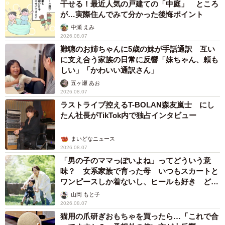
干せる！最近人気の戸建ての「中庭」 ところ
◇ ◇
が…実際住んでみて分かった後悔ポイント
中瀬 えみ
2026.08.07
難聴のお姉ちゃんに5歳の妹が手話通訳 互い
に支え合う家族の日常に反響「妹ちゃん、頼も
しい」「かわいい通訳さん」
五ヶ瀬 あお
2026.08.07
ラストライブ控えるT-BOLAN森友嵐士 にし
たん社長がTikTok内で独占インタビュー
まいどなニュース
2026.08.07
10/13
「男の子のママっぽいよね」ってどういう意
味？ 女系家族で育った母 いつもスカートと
かつて小学校の円形校舎として使われていた円形劇場。教室を再現した
ワンピースしか着ないし、ヒールも好き どの
部屋もあります。
へんが…
山岡 もと子
2026.08.07
円形劇場は移転前の明倫小学校で1976年まで使われていた
猫用の爪研ぎおもちゃを買ったら…「これで合