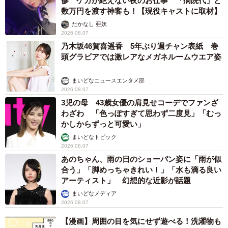
惨 ケガが絶えない夜のお仕事 「病院代」と
数万円を渡す神客も！【現役キャストに取材】
たかなし 亜妖
2026.08.07
乃木坂46賀喜遥香 5年ぶり週チャン表紙 巻
頭グラビアでは激レアなメガネルームウエア姿
まいどなニュースエンタメ部
2026.08.07
3児の母 43歳女優の肩見せコーデでファンざ
9/13
わざわ 「色っぽすぎて思わず二度見」「むっ
かしからずっと可愛い」
かつての「ロウ製」（手前）と現在の主流である「樹脂製」（右奥）
まいどなトピック
2026.08.07
開館時間は9時から17時（無休）。入場料は高校生・一般
あのちゃん、雨の日のショーパン姿に「雨が似
合う」「脚めっちゃきれい！」「水も滴る良い
1200円（特別展のみ600円）、小・中学生600円（特別展の
アーティスト」 幻想的な近影が話題
み300円）、未就学児は無料。
まいどなメディア
2026.08.07
【円形劇場公式サイト】
https://enkei-museum.com/
【漫画】周囲の目を気にせず遊べる！洗濯物も