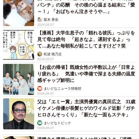
パンチ」の応酬 その後の心温まる結末に「愛
～！」「おばちゃん泣きそうや…」
梨木 香奈
2026.08.07
【漫画】大学生息子の「頼れる彼氏」っぷりを
見て母は絶句 「起きなよ、遅刻するよ」っ
て…あなた毎朝私が起こしてますけど？笑
松波 穂乃圭
2026.08.07
【お盆の帰省】既婚女性の半数以上が「日常よ
り疲れる」 気遣いや準備で深まる夫婦の温度
感ギャップ鮮明に
まいどなニュース情報部
2026.08.07
父は「エミー賞」主演男優賞の真田広之 31歳
11/13
イケメン俳優が長髪ヒゲのワイルド近影「ガチ
ヒロさんそっくり」「新たな一面もステキ」
円形劇場の中央にある螺旋階段
まいどなトピック
2026.08.07