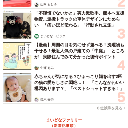
山岡 もと子
ばや、10段タワーバーガー、カニめしを食べようとしてい
「不謹慎でないかと」実力派歌手、熊本へ支援
るカニなどの思わず笑いを誘われる作品もあり、見ている
物資…運搬トラックの車体デザインにためら
だけで胸が躍る。
い 「痛いほど伝わる」「行動され立派」
まいどなトピック
【漫画】周囲の目を気にせず遊べる！洗濯物も
干せる！最近人気の戸建ての「中庭」 ところ
が…実際住んでみて分かった後悔ポイント
中瀬 えみ
赤ちゃんが気になる？ひょっこり顔を出す2匹
の猫の愛らしさに悶絶…！ 「こんなかわいい
構図あります？」「ベストショットすぎる！」
梨木 香奈
6/13
６位以降を見る
ありそうであり得ない！？「ロングロングそば」
まいどなファミリー
（新着記事順）