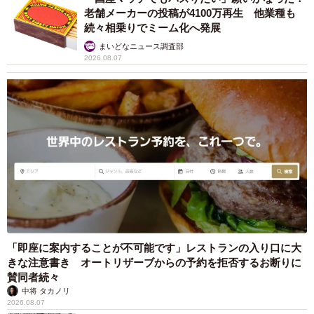
老舗メーカーの投稿が4100万再生 他業種も
続々相乗りでミーム化へ発展
まいどなニュース調査部
2026.08.07
「即座に案内することが不可能です」レストランの入り口に大
きな注意書き オートリザーブからの予約を拒否するお断りに
賛同者続々
中将 タカノリ
2026.08.07