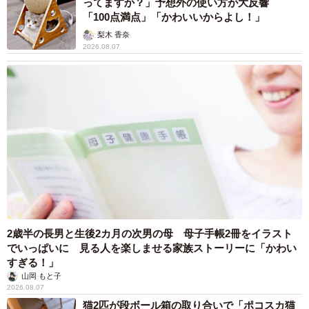
円形校舎。屋上がある3階建てで、内部は螺旋階段を中心に
ってますか？」予想外の使い方が大反響
「100点満点」「かわいいからよし！」
扇型の（元）教室が並んでいる。公民館などとして使用さ
梨木 香奈
れた後、一度は解体が決まったが、地域のシンボルが失わ
2026.08.07
れることを惜しむ人たちの声に押され、フィギュアに特化
したミュージアムとして2018年4月に再生した。運営は株
式会社「円形劇場」が担っている。
2歳半の長男と生後2カ月の次男の母 母子手帳2冊をイラスト
でいっぱいに 見る人を楽しませる家族ストーリーに「かわい
すぎる！」
山岡 もと子
2026.08.07
猫2匹が段ボール箱の取り合いで「ポコスカ猫