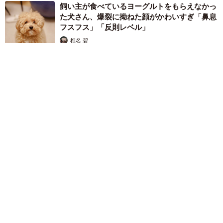
飼い主が食べているヨーグルトをもらえなかっ
た犬さん、爆裂に拗ねた顔がかわいすぎ「鼻息
フスフス」「反則レベル」
椎名 碧
2026.08.06
コガネムシを見つめる猫とパパ、偶然生まれた神々しい構図が
「宗教画のよう」と話題 「尊い」「ていうかライオンキン
グ」
梨木 香奈
2026.08.06