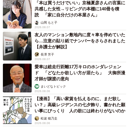
「本は買うだけでいい」京極夏彦さんの言葉に
共感した女性→リビングの本棚に140冊を積
読 「家に自分だけの本屋さん」
山岡 もと子
2026.08.07
友人のマンション敷地内に度々車を停めていた
ら…注意の貼り紙でナンバーをさらされました
【弁護士が解説】
長澤 芳子
2026.08.07
愛車は総走行距離17万キロのホンダレジェン
ド 「どなたか欲しい方が居たら」 大御所漫
才師が譲渡の意向
まいどなトピック
2026.08.06
【漫画】「高い家賃を払えるのに、まだ欲し
い？」高級レジデンスの七夕飾り、書かれた願
い事にびっくり 人の欲には終わりがないのか
松波 穂乃圭
2026.08.06