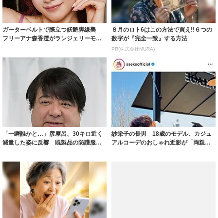
ガーターベルトで際立つ妖艶脚線美
８月のロト6はこの方法で買え!!６つの
フリーアナ森香澄がランジェリーモデ
数字が『完全一致』する方法
ルに ｢PE...
PR(株式会社MURA)
「一瞬誰かと…」彦摩呂、30キロ近く
紗栄子の長男 18歳のモデル、カジュ
減量した姿に反響 既製品の防護服が
アルコーデのおしゃれ近影が「両親の
着られると...
いいとこ取...