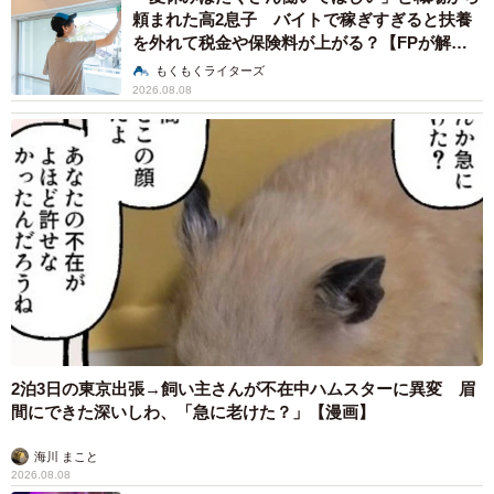
頼まれた高2息子 バイトで稼ぎすぎると扶養
を外れて税金や保険料が上がる？【FPが解
説】
もくもくライターズ
2026.08.08
2泊3日の東京出張→飼い主さんが不在中ハムスターに異変 眉
間にできた深いしわ、「急に老けた？」【漫画】
海川 まこと
2026.08.08