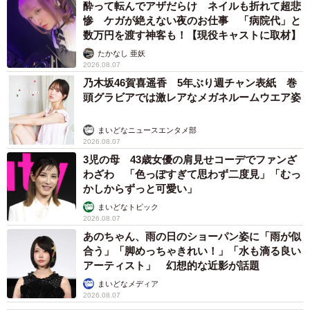
酔って転んでアザだらけ ネイルも折れて超悲
惨 ケガが絶えない夜のお仕事 「病院代」と
数万円を渡す神客も！【現役キャストに取材】
たかなし 亜妖
2026.08.07
乃木坂46賀喜遥香 5年ぶり週チャン表紙 巻
頭グラビアでは激レアなメガネルームウエア姿
まいどなニュースエンタメ部
2026.08.07
3児の母 43歳女優の肩見せコーデでファンざ
わざわ 「色っぽすぎて思わず二度見」「むっ
かしからずっと可愛い」
まいどなトピック
2026.08.07
あのちゃん、雨の日のショーパン姿に「雨が似
合う」「脚めっちゃきれい！」「水も滴る良い
アーティスト」 幻想的な近影が話題
まいどなメディア
2026.08.07