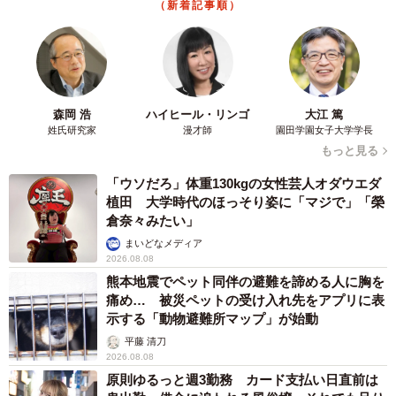
（新着記事順）
森岡 浩
ハイヒール・リンゴ
大江 篤
姓氏研究家
漫才師
園田学園女子大学学長
もっと見る
「ウソだろ」体重130kgの女性芸人オダウエダ
植田 大学時代のほっそり姿に「マジで」「榮
倉奈々みたい」
まいどなメディア
2026.08.08
熊本地震でペット同伴の避難を諦める人に胸を
痛め… 被災ペットの受け入れ先をアプリに表
示する「動物避難所マップ」が始動
平藤 清刀
2026.08.08
原則ゆるっと週3勤務 カード支払い日直前は