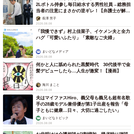
2Lボトル持参し毎日給水する男性社員→総務担
当者の注意にまさかの逆ギレ！【弁護士が解
説】
長澤 芳子
2026.08.08
「我慢できず」村上佳菜子、イケメン夫と全力
ハグ「可愛いふたり」「素敵なご夫婦」
まいどなメディア
2026.08.08
何かと人に舐められた黒髪時代 30代後半で金
髪デビューしたら…人生が激変！【漫画】
海川 まこと
2026.08.08
夫はマイファスHiro、義父母も義兄も超有名歌
手の28歳モデル兼俳優が第1子出産を報告「母
子ともに健康…日々、大切に過ごしたい」
まいどなトピック
2026.08.08