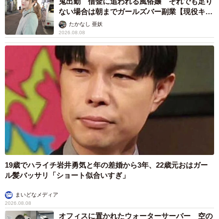
鬼出勤 借金に追われる風俗嬢 それでも足り
ない場合は朝までガールズバー副業【現役キャ
ストに取材】
たかなし 亜妖
2026.08.08
19歳でハライチ岩井勇気と年の差婚から3年、22歳元おはガー
ル髪バッサリ「ショート似合いすぎ」
まいどなメディア
2026.08.08
オフィスに置かれたウォーターサーバー 空の