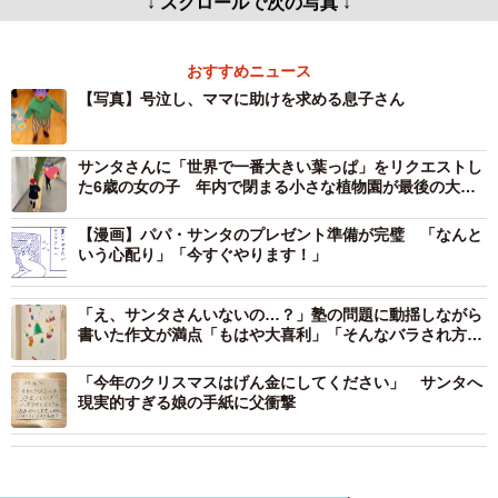
↓ スクロールで次の写真 ↓
おすすめニュース
【写真】号泣し、ママに助けを求める息子さん
サンタさんに「世界で一番大きい葉っぱ」をリクエストし
た6歳の女の子 年内で閉まる小さな植物園が最後の大仕
事！
【漫画】パパ・サンタのプレゼント準備が完璧 「なんと
いう心配り」「今すぐやります！」
「え、サンタさんいないの…？」塾の問題に動揺しながら
書いた作文が満点「もはや大喜利」「そんなバラされ方あ
る？」
「今年のクリスマスはげん金にしてください」 サンタへ
現実的すぎる娘の手紙に父衝撃