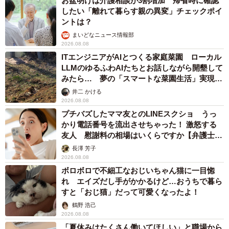
お盆明けは介護相談が3割増加 帰省時に確認
したい「離れて暮らす親の異変」チェックポイ
ントは？
まいどなニュース情報部
2026.08.08
ITエンジニアがAIとつくる家庭菜園 ローカル
LLMのゆるふわAIたちとお話しながら開墾して
みたら… 夢の「スマートな菜園生活」実現な
るか
井二 かける
2026.08.08
プチバズしたママ友とのLINEスクショ うっ
かり電話番号を流出させちゃった！ 激怒する
友人 慰謝料の相場はいくらですか【弁護士が
解説】
長澤 芳子
2026.08.08
ボロボロで不細工なおじいちゃん猫に一目惚
れ エイズだし手がかかるけど…おうちで暮ら
すと「おじ猫」だって可愛くなったよ！
鶴野 浩己
2026.08.08
「夏休みはたくさん働いてほしい」と職場から