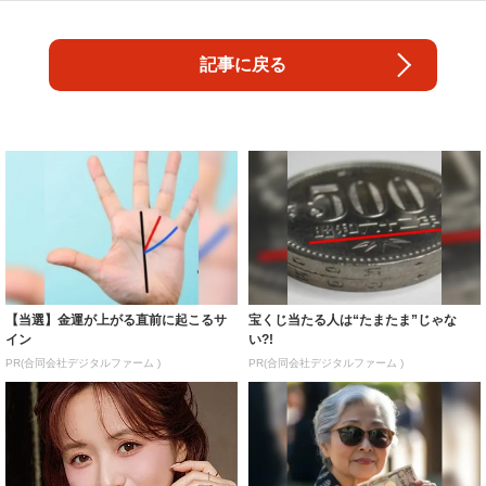
記事に戻る
【当選】金運が上がる直前に起こるサ
宝くじ当たる人は“たまたま”じゃな
イン
い?!
PR(合同会社デジタルファーム )
PR(合同会社デジタルファーム )