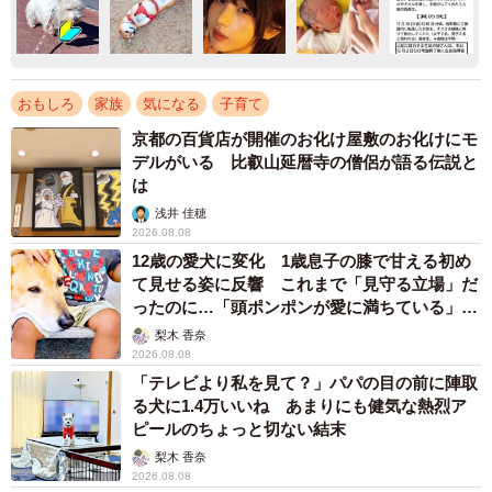
おもしろ
家族
気になる
子育て
京都の百貨店が開催のお化け屋敷のお化けにモ
デルがいる 比叡山延暦寺の僧侶が語る伝説と
は
浅井 佳穂
2026.08.08
12歳の愛犬に変化 1歳息子の膝で甘える初め
て見せる姿に反響 これまで「見守る立場」だ
ったのに…「頭ポンポンが愛に満ちている」
「尊…」
梨木 香奈
2026.08.08
「テレビより私を見て？」パパの目の前に陣取
る犬に1.4万いいね あまりにも健気な熱烈ア
ピールのちょっと切ない結末
梨木 香奈
2026.08.08