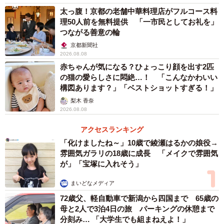
太っ腹！京都の老舗中華料理店がフルコース料
理50人前を無料提供 「一市民としてお礼を」
つながる善意の輪
京都新聞社
2026.08.08
赤ちゃんが気になる？ひょっこり顔を出す2匹
の猫の愛らしさに悶絶…！ 「こんなかわいい
構図あります？」「ベストショットすぎる！」
梨木 香奈
2026.08.08
アクセスランキング
「化けましたね～」10歳で綾瀬はるかの娘役→
雰囲気ガラリの18歳に成長 「メイクで雰囲気
が」「宝塚に入れそう」
まいどなメディア
72歳父、軽自動車で新潟から四国まで 65歳の
母と2人で3泊4日の旅 パーキングの休憩まで
分刻み… 「大学生でも組まねえよ！」