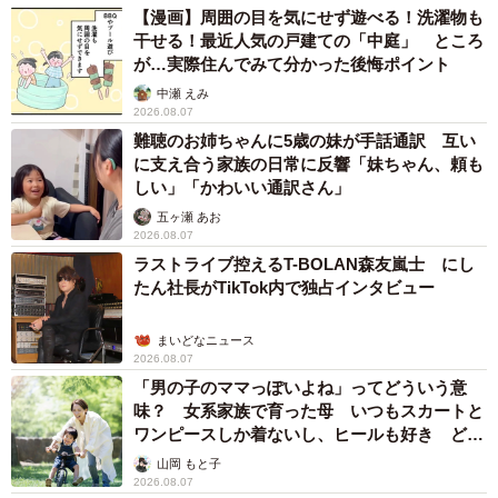
【漫画】周囲の目を気にせず遊べる！洗濯物も
干せる！最近人気の戸建ての「中庭」 ところ
が…実際住んでみて分かった後悔ポイント
中瀬 えみ
2026.08.07
難聴のお姉ちゃんに5歳の妹が手話通訳 互い
に支え合う家族の日常に反響「妹ちゃん、頼も
しい」「かわいい通訳さん」
五ヶ瀬 あお
2026.08.07
ラストライブ控えるT-BOLAN森友嵐士 にし
たん社長がTikTok内で独占インタビュー
まいどなニュース
2026.08.07
「男の子のママっぽいよね」ってどういう意
味？ 女系家族で育った母 いつもスカートと
ワンピースしか着ないし、ヒールも好き どの
へんが…
山岡 もと子
2026.08.07