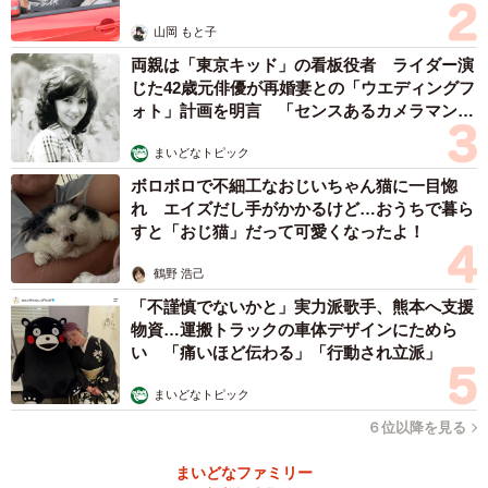
山岡 もと子
両親は「東京キッド」の看板役者 ライダー演
じた42歳元俳優が再婚妻との「ウエディングフ
ォト」計画を明言 「センスあるカメラマン求
む」
まいどなトピック
ボロボロで不細工なおじいちゃん猫に一目惚
れ エイズだし手がかかるけど…おうちで暮ら
すと「おじ猫」だって可愛くなったよ！
鶴野 浩己
「不謹慎でないかと」実力派歌手、熊本へ支援
物資…運搬トラックの車体デザインにためら
い 「痛いほど伝わる」「行動され立派」
まいどなトピック
６位以降を見る
まいどなファミリー