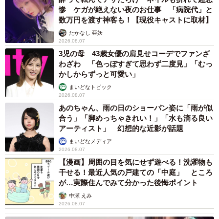
惨 ケガが絶えない夜のお仕事 「病院代」と
ガン見は最大の防御
pic.twitter.com/lNajk9NmIH
数万円を渡す神客も！【現役キャストに取材】
たかなし 亜妖
— きのこ氏 (@suz_kinoko)
December 4, 2021
2026.08.07
3児の母 43歳女優の肩見せコーデでファンざ
また同居しているソニーくんとは「ソニーとは仲がいい
わざわ 「色っぽすぎて思わず二度見」「むっ
のか悪いのか、いつも近くにいるくせにお互い威嚇し合っ
かしからずっと可愛い」
てます。嫌なら離れればいいのに…」（飼い主さん）とも
まいどなトピック
いいます。ぜひこれからも楽しい日常風景を見せてくださ
2026.08.07
あのちゃん、雨の日のショーパン姿に「雨が似
いね。
合う」「脚めっちゃきれい！」「水も滴る良い
アーティスト」 幻想的な近影が話題
まいどなメディア
2026.08.07
【漫画】周囲の目を気にせず遊べる！洗濯物も
干せる！最近人気の戸建ての「中庭」 ところ
が…実際住んでみて分かった後悔ポイント
中瀬 えみ
2026.08.07