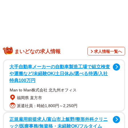
まいどなの求人情報
求人情報一覧へ
大手自動車メーカーの自動車製造工場で組立検査
や運搬など/未経験OK/土日休み/選べる待遇/入社
特典100万円
Man to Man株式会社 北九州オフィス
福岡県 直方市
1/7
派遣社員：時給1,800円～2,250円
ニットのポケットにご注目…！（画像提供／きのこ氏さん）
正規雇用前提求人/富山市上飯野/整形外科クリニ
ック/医療事務/無資格・未経験OK/フルタイム