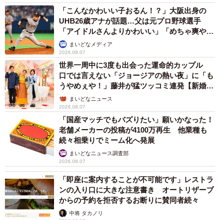
「こんなかわいい子おるん！？」大阪出身の
UHB26歳アナが話題…父は元プロ野球選手
「アイドルさんよりかわいい」「めちゃ爽や
か」
まいどなメディア
2026.08.07
世界一周中に3度も出会った運命的カップル
口では言えない「ジョージアの熱い夜」に「も
うやめぇや！」藤井が猛ツッコミ連発【新婚さ
ん】
まいどなニュース
2026.08.07
「国産マッチでもバズりたい」願いかなった！
老舗メーカーの投稿が4100万再生 他業種も
続々相乗りでミーム化へ発展
まいどなニュース調査部
2026.08.07
「即座に案内することが不可能です」レストラ
ンの入り口に大きな注意書き オートリザーブ
からの予約を拒否するお断りに賛同者続々
中将 タカノリ