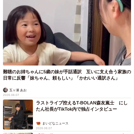
難聴のお姉ちゃんに5歳の妹が手話通訳 互いに支え合う家族の
日常に反響「妹ちゃん、頼もしい」「かわいい通訳さん」
五ヶ瀬 あお
2026.08.07
ラストライブ控えるT-BOLAN森友嵐士 にし
たん社長がTikTok内で独占インタビュー
まいどなニュース
2026.08.07