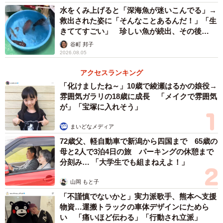
水をくみ上げると「深海魚が迷いこんでる」→
救出された姿に「そんなことあるんだ！」「生
きててすごい」 珍しい魚が続出、その後
は……
谷町 邦子
2026.08.05
アクセスランキング
「化けましたね～」10歳で綾瀬はるかの娘役→
雰囲気ガラリの18歳に成長 「メイクで雰囲気
が」「宝塚に入れそう」
まいどなメディア
4/7
72歳父、軽自動車で新潟から四国まで 65歳の
母と2人で3泊4日の旅 パーキングの休憩まで
可愛い桜文鳥さんのお顔がのぞきました～（画像提供／きのこ氏さん）
分刻み… 「大学生でも組まねえよ！」
山岡 もと子
「不謹慎でないかと」実力派歌手、熊本へ支援
物資…運搬トラックの車体デザインにためら
い 「痛いほど伝わる」「行動され立派」