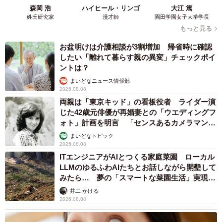
ニーくんと共に暮らしています。アカウントを運営する飼
森岡 浩
ハイヒール・リンゴ
大江 篤
い主さんに、動画を撮影した時のことをうかがいました。
姓氏研究家
漫才師
園田学園女子大学学長
もっと見る
――撮影時のご状況を教えてください
お盆明けは介護相談が3割増加 帰省時に確認
したい「離れて暮らす親の異変」チェックポイ
今回の動画は何回も出たり引っ込んだりしている、一部
ントは？
を切り抜いたものでした。近くにソニーがいて縄張り主張
まいどなニュース情報部
2026.08.08
しているものと思われます。
両親は「東京キッド」の看板役者 ライダー演
じた42歳元俳優が再婚妻との「ウエディングフ
――そうだったのですね、この後はどうなりましたか？
ォト」計画を明言 「センスあるカメラマン求
む」
まいどなトピック
最終的には飽きて飛んでいってしまいました。
2026.08.08
ITエンジニアがAIとつくる家庭菜園 ローカル
LLMのゆるふわAIたちとお話しながら開墾して
――動画を「おわかりいただけただろうか」という文言と
みたら… 夢の「スマートな菜園生活」実現な
ともに投稿なさっていますね。きのこくんの可愛さに、
るか
井二 かける
「やばい！ ハートを持ってかれてしまった」「顔の出し方
2026.08.08
最高」「心霊系番組のナレーション(笑)！ 永遠に見ていら