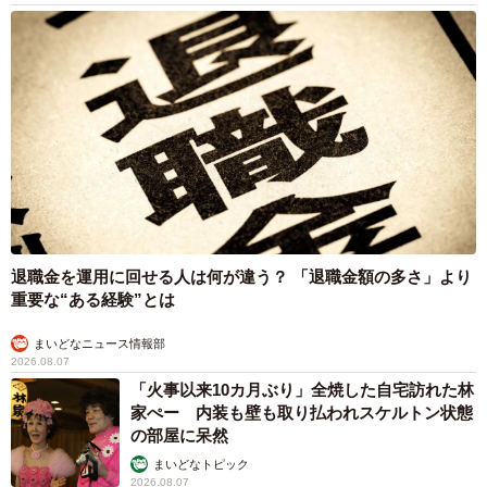
退職金を運用に回せる人は何が違う？ 「退職金額の多さ」より
重要な“ある経験”とは
まいどなニュース情報部
2026.08.07
「火事以来10カ月ぶり」全焼した自宅訪れた林
家ぺー 内装も壁も取り払われスケルトン状態
の部屋に呆然
まいどなトピック
2026.08.07