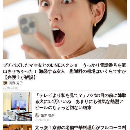
れるクオリティ！！」などと多数共感の声が届いていま
す。ぜひ感想をお聞かせください
毎度のことなのですがSNSはどんな投稿がウケるか全く
読めず、想定外の評価をいただけて、驚きと嬉しさでいっ
ぱいです。「おわかり〜」の文言は飼い主が心霊ビデオ大
好きなので引用させていただきました。これからもご覧い
ただいた皆さんと、文鳥のかわいさを共有できるような投
プチバズしたママ友とのLINEスクショ うっかり電話番号を流
稿を続けます。
出させちゃった！ 激怒する友人 慰謝料の相場はいくらですか
【弁護士が解説】
◇ ◇
長澤 芳子
2026.08.08
「テレビより私を見て？」パパの目の前に陣取
る犬に1.4万いいね あまりにも健気な熱烈ア
ピールのちょっと切ない結末
梨木 香奈
2026.08.08
太っ腹！京都の老舗中華料理店がフルコース料