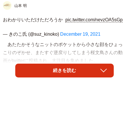
山本 明
おわかりいただけただろうか
pic.twitter.com/nevzOA5sGp
— きのこ氏 (@suz_kinoko)
December 19, 2021
あたたかそうなニットのポケットから小さな顔をひょっ
こりのぞかせ、またすぐ逆戻りしてしまう桜文鳥さんの動
画がtwitterに投稿され、大注目を集めました。
続きを読む
投稿したのは、きのこ氏（@suz_kinoko）さんのアカウ
ント。ループ再生される小鳥さんの様子はいつまでも見て
いたいような愛らしさで「桜文鳥ちゃん、むちゃ可愛い」
「たったの1秒で満たされる。」「私のポッケにも是非イン
してほしい」と癒やされる人が続出しました。