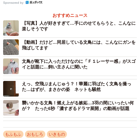
Sponsored by
おすすめニュース
【写真】人が好きすぎて…手にのせてもらうと、こんなに
楽しそうです
【動画】だけど…同居している文鳥には、こんなにガンを
飛ばしてます
文鳥が靴下に入っただけなのに「Ｆ１レーサー感」がスゴ
イと話題に…飼い主さんに聞いた
2/7
何かが顔をのぞかせて…！？（画像提供／きのこ氏さん）
えっ、空飛ぶまんじゅう？！華麗に羽ばたく文鳥を撮っ
た…はずが、まさかの姿 ネットも騒然
襲いかかる文鳥！燃え上がる嫉妬…3羽の間にいったい何
が？ たった6秒「濃すぎるドラマ展開」の動画が話題
もふもふ
おもしろ
いきもの