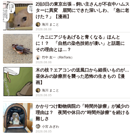
2泊3日の東京出張→飼い主さんが不在中ハムス
ターに異変 眉間にできた深いしわ、「急に老
けた？」【漫画】
海川 まこと
2026.08.08
「カニにアジをあげると青くなる」ほんと
に！？ 「自然の染色技術が凄い」と話題に
その理由とは…？
竹中 友一（RinToris）
2026.08.06
木の枝？エアコンの送風口から細長いものが…
3/7
昼休みの診療所を襲った恐怖の生きもの【漫
画】
ひょこっ（画像提供／きのこ氏さん）
海川 まこと
2026.08.05
かかりつけ動物病院の「時間外診療」が減少の
理由は？ 夜間や休日の“時間外診療”を続ける
難しさ
小宮 みぎわ
2026.08.05