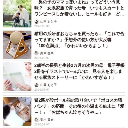
「男の子のママっぽいよね」ってどういう意
味？ 女系家族で育った母 いつもスカートと
ワンピースしか着ないし、ヒールも好き どの
へんが…
山岡 もと子
2026.08.07
猫用の爪研ぎおもちゃを買ったら…「これで合
ってますか？」予想外の使い方が大反響
「100点満点」「かわいいからよし！」
梨木 香奈
2026.08.07
2歳半の長男と生後2カ月の次男の母 母子手帳
2冊をイラストでいっぱいに 見る人を楽しま
せる家族ストーリーに「かわいすぎる！」
山岡 もと子
2026.08.07
猫2匹が段ボール箱の取り合いで「ポコスカ猫
パンチ」の応酬 その後の心温まる結末に「愛
～！」「おばちゃん泣きそうや…」
梨木 香奈
2026.08.07