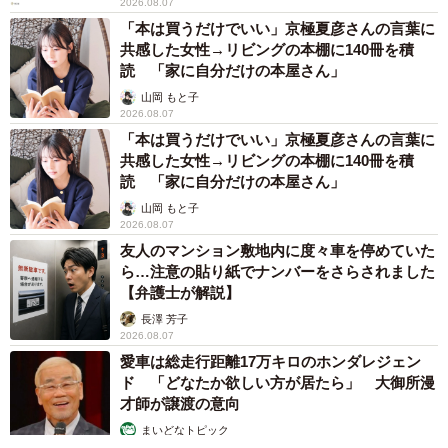
2026.08.07
「本は買うだけでいい」京極夏彦さんの言葉に
共感した女性→リビングの本棚に140冊を積
読 「家に自分だけの本屋さん」
山岡 もと子
2026.08.07
「本は買うだけでいい」京極夏彦さんの言葉に
共感した女性→リビングの本棚に140冊を積
読 「家に自分だけの本屋さん」
山岡 もと子
2026.08.07
友人のマンション敷地内に度々車を停めていた
ら…注意の貼り紙でナンバーをさらされました
【弁護士が解説】
長澤 芳子
2026.08.07
愛車は総走行距離17万キロのホンダレジェン
ド 「どなたか欲しい方が居たら」 大御所漫
才師が譲渡の意向
まいどなトピック
2026.08.06