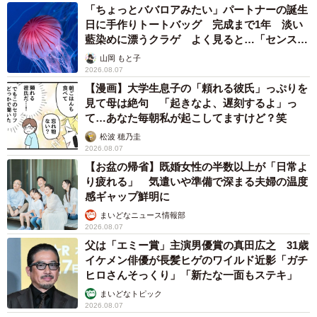
「ちょっとババロアみたい」パートナーの誕生
日に手作りトートバッグ 完成まで1年 淡い
藍染めに漂うクラゲ よく見ると…「センスす
ごい」
山岡 もと子
2026.08.07
【漫画】大学生息子の「頼れる彼氏」っぷりを
見て母は絶句 「起きなよ、遅刻するよ」っ
て…あなた毎朝私が起こしてますけど？笑
松波 穂乃圭
2026.08.07
【お盆の帰省】既婚女性の半数以上が「日常よ
り疲れる」 気遣いや準備で深まる夫婦の温度
感ギャップ鮮明に
まいどなニュース情報部
2026.08.07
父は「エミー賞」主演男優賞の真田広之 31歳
イケメン俳優が長髪ヒゲのワイルド近影「ガチ
ヒロさんそっくり」「新たな一面もステキ」
まいどなトピック
2026.08.07