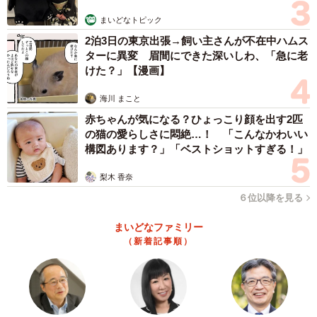
まいどなトピック
2泊3日の東京出張→飼い主さんが不在中ハムス
ターに異変 眉間にできた深いしわ、「急に老
けた？」【漫画】
海川 まこと
赤ちゃんが気になる？ひょっこり顔を出す2匹
の猫の愛らしさに悶絶…！ 「こんなかわいい
構図あります？」「ベストショットすぎる！」
梨木 香奈
６位以降を見る
5/7
まいどなファミリー
（新着記事順）
…と思ったら、一瞬でポケットにお戻りに（画像提供／きのこ氏さん）
今回話題になった桜文鳥さんは2020年11月末生まれのき
のこくんといい、2020年12月末生まれのシルバー文鳥のソ