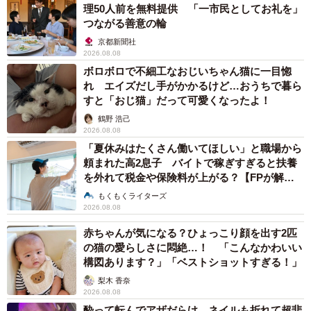
理50人前を無料提供 「一市民としてお礼を」
つながる善意の輪
京都新聞社
2026.08.08
ボロボロで不細工なおじいちゃん猫に一目惚
れ エイズだし手がかかるけど…おうちで暮ら
すと「おじ猫」だって可愛くなったよ！
6/7
鶴野 浩己
2026.08.08
人懐っこいきのこくん（画像提供／きのこ氏さん）
「夏休みはたくさん働いてほしい」と職場から
頼まれた高2息子 バイトで稼ぎすぎると扶養
今回の動画からも、人懐こさが伝わるきのこくんのこと
を外れて税金や保険料が上がる？【FPが解
説】
を「きのこは人が好きすぎて、カゴの中だと常に出せ出せ
もくもくライターズ
2026.08.08
アピールで飛んだり跳ねたり歌ったりです」という飼い主
赤ちゃんが気になる？ひょっこり顔を出す2匹
さん。去年の大晦日にお家にお迎えして一年ということ
の猫の愛らしさに悶絶…！ 「こんなかわいい
で、今年の大晦日は「お迎え記念日としていつもより長く
構図あります？」「ベストショットすぎる！」
放鳥しようと思います。正月からの呼び鳴きが酷くなりそ
梨木 香奈
うですが…」とも話してくれました。
2026.08.08
酔って転んでアザだらけ ネイルも折れて超悲