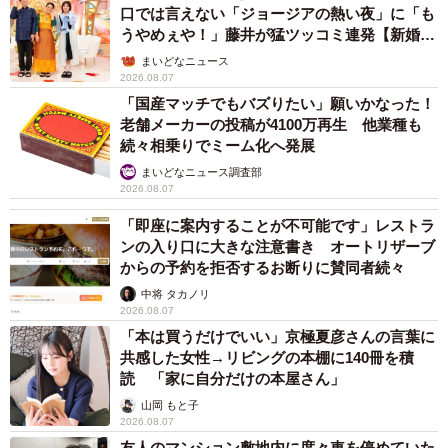
口では言えない「ジョージアの熱い夜」に「も
うやめぇや！」藤井が猛ツッコミ連発【新婚さ
ん】
まいどなニュース
2026.08.07
「国産マッチでもバズりたい」願いかなった！
老舗メーカーの投稿が4100万再生 他業種も
続々相乗りでミーム化へ発展
まいどなニュース調査部
2026.08.07
「即座に案内することが不可能です」レストラ
ンの入り口に大きな注意書き オートリザーブ
からの予約を拒否するお断りに賛同者続々
中将 タカノリ
2026.08.07
「本は買うだけでいい」京極夏彦さんの言葉に
共感した女性→リビングの本棚に140冊を積
読 「家に自分だけの本屋さん」
山岡 もと子
2026.08.07
友人のマンション敷地内に度々車を停めていた