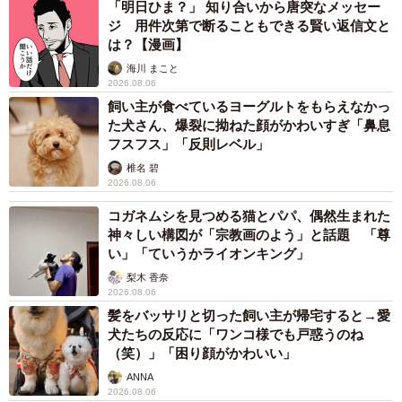
「明日ひま？」 知り合いから唐突なメッセー
ジ 用件次第で断ることもできる賢い返信文と
は？【漫画】
海川 まこと
2026.08.06
飼い主が食べているヨーグルトをもらえなかっ
た犬さん、爆裂に拗ねた顔がかわいすぎ「鼻息
フスフス」「反則レベル」
椎名 碧
2026.08.06
コガネムシを見つめる猫とパパ、偶然生まれた
神々しい構図が「宗教画のよう」と話題 「尊
い」「ていうかライオンキング」
梨木 香奈
2026.08.06
髪をバッサリと切った飼い主が帰宅すると→愛
犬たちの反応に「ワンコ様でも戸惑うのね
（笑）」「困り顔がかわいい」
ANNA
2026.08.06