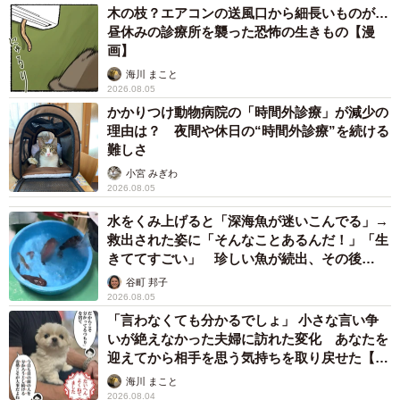
木の枝？エアコンの送風口から細長いものが…
昼休みの診療所を襲った恐怖の生きもの【漫
画】
海川 まこと
2026.08.05
かかりつけ動物病院の「時間外診療」が減少の
理由は？ 夜間や休日の“時間外診療”を続ける
難しさ
小宮 みぎわ
2026.08.05
水をくみ上げると「深海魚が迷いこんでる」→
救出された姿に「そんなことあるんだ！」「生
きててすごい」 珍しい魚が続出、その後
は……
谷町 邦子
2026.08.05
「言わなくても分かるでしょ」 小さな言い争
いが絶えなかった夫婦に訪れた変化 あなたを
迎えてから相手を思う気持ちを取り戻せた【漫
画】
海川 まこと
2026.08.04