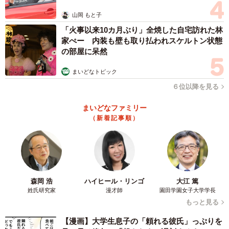
山岡 もと子
「火事以来10カ月ぶり」全焼した自宅訪れた林
家ぺー 内装も壁も取り払われスケルトン状態
の部屋に呆然
まいどなトピック
６位以降を見る
まいどなファミリー
（新着記事順）
森岡 浩
ハイヒール・リンゴ
大江 篤
姓氏研究家
漫才師
園田学園女子大学学長
もっと見る
【漫画】大学生息子の「頼れる彼氏」っぷりを