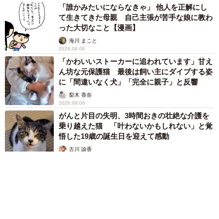
「誰かみたいにならなきゃ」 他人を正解にし
て生きてきた母親 自己主張が苦手な娘に教わ
った大切なこと【漫画】
海川 まこと
2026.08.06
「かわいいストーカーに追われています」甘え
ん坊な元保護猫 最後は飼い主にダイブする姿
に「間違いなく犬」「完全に親子」と反響
梨木 香奈
2026.08.06
がんと片目の失明、3時間おきの壮絶な介護を
乗り越えた猫 「叶わないかもしれない」と覚
悟した19歳の誕生日を迎えて感動
古川 諭香
2026.08.06