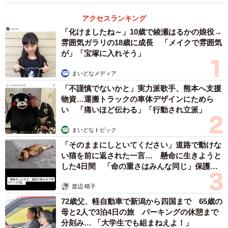
アクセスランキング
「化けましたね～」10歳で綾瀬はるかの娘役→
雰囲気ガラリの18歳に成長 「メイクで雰囲気
が」「宝塚に入れそう」
まいどなメディア
「不謹慎でないかと」実力派歌手、熊本へ支援
物資…運搬トラックの車体デザインにためら
い 「痛いほど伝わる」「行動され立派」
まいどなトピック
「そのままにしといてください」道路で動けな
い猫を前に返された一言… 懸命に生きようと
した4日間 「命の重さはみんな同じ」保護団
体代表の訴え
渡辺 晴子
72歳父、軽自動車で新潟から四国まで 65歳の
母と2人で3泊4日の旅 パーキングの休憩まで
分刻み… 「大学生でも組まねえよ！」