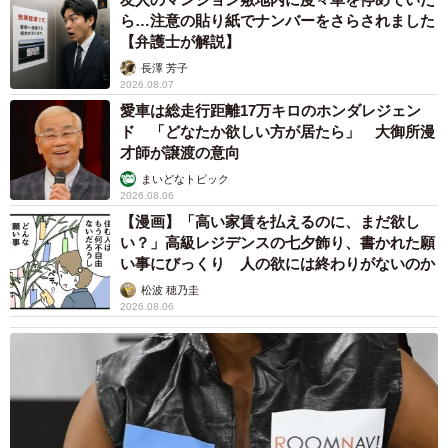
ら…注意の貼り紙でナンバーをさらされました
【弁護士が解説】
長澤 芳子
2026.08.07
愛車は総走行距離17万キロのホンダレジェン
ド 「どなたか欲しい方が居たら」 大御所漫
才師が譲渡の意向
まいどなトピック
2026.08.06
【漫画】「高い家賃を払えるのに、まだ欲し
い？」高級レジデンスの七夕飾り、書かれた願
い事にびっくり 人の欲には終わりがないのか
松波 穂乃圭
2026.08.06