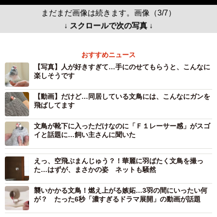
まだまだ画像は続きます。画像（3/7）
↓ スクロールで次の写真 ↓
おすすめニュース
【写真】人が好きすぎて…手にのせてもらうと、こんなに
楽しそうです
【動画】だけど…同居している文鳥には、こんなにガンを
飛ばしてます
文鳥が靴下に入っただけなのに「Ｆ１レーサー感」がスゴ
イと話題に…飼い主さんに聞いた
えっ、空飛ぶまんじゅう？！華麗に羽ばたく文鳥を撮っ
た…はずが、まさかの姿 ネットも騒然
襲いかかる文鳥！燃え上がる嫉妬…3羽の間にいったい何
が？ たった6秒「濃すぎるドラマ展開」の動画が話題