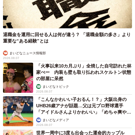
退職金を運用に回せる人は何が違う？ 「退職金額の多さ」より
重要な“ある経験”とは
まいどなニュース情報部
2026.08.07
「火事以来10カ月ぶり」全焼した自宅訪れた林
家ぺー 内装も壁も取り払われスケルトン状態
の部屋に呆然
まいどなトピック
2026.08.07
「こんなかわいい子おるん！？」大阪出身の
UHB26歳アナが話題…父は元プロ野球選手
「アイドルさんよりかわいい」「めちゃ爽や
か」
まいどなメディア
2026.08.07
世界一周中に3度も出会った運命的カップル