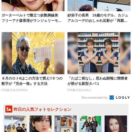
ガーターベルトで際立つ妖艶脚線美
紗栄子の長男 18歳のモデル、カジュ
フリーアナ森香澄がランジェリーモデ
アルコーデのおしゃれ近影が「両親の
ルに ｢PE...
いいとこ取...
８月のロト6はこの方法で買え!!６つの
「たばこ税なし」思わぬ朗報に喫煙者
数字が『完全一致』する方法
が群がる新型タバコ
PR(株式会社MURA)
PR(株式会社HAL)
Recommended by
昨日の人気フォトセレクション