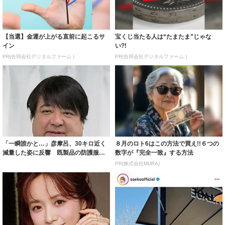
【当選】金運が上がる直前に起こるサ
宝くじ当たる人は“たまたま”じゃな
イン
い?!
PR(合同会社デジタルファーム )
PR(合同会社デジタルファーム )
「一瞬誰かと…」彦摩呂、30キロ近く
８月のロト6はこの方法で買え!!６つの
減量した姿に反響 既製品の防護服が
数字が『完全一致』する方法
着られると...
PR(株式会社MURA)