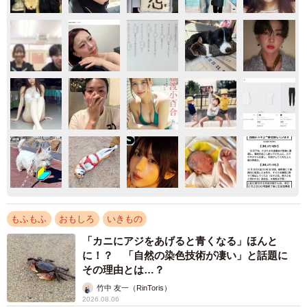
もふもふ
おもしろ
いきもの
「カニにアジをあげると青くなる」ほんと
に！？ 「自然の染色技術が凄い」と話題に
その理由とは…？
竹中 友一（RinToris）
2026.08.06