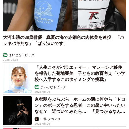
大河出演の39歳俳優 真夏の海で赤銅色の肉体美を連投 「バ
ッキバキだな」「ばり渋いです」
まいどなトピック
2026.08.06
「人生こそがバラエティー」 マレーシア移住
を報告した菊地亜美 子どもの教育考え「小学
校へ入学するこのタイミングで挑戦」
まいどなトピック
2026.08.06
京都駅をぶらぶら→ホームの隅に何やら「ドロ
ン」のポーズをする忍者 この暑い中いったい
なぜ？ 近づいてみたら… 「見つかるなんて
未熟」
中将 タカノリ
2026.08.06