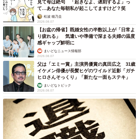
見て母は絶句 「起きなよ、遅刻するよ」っ
て…あなた毎朝私が起こしてますけど？笑
松波 穂乃圭
2026.08.07
【お盆の帰省】既婚女性の半数以上が「日常よ
り疲れる」 気遣いや準備で深まる夫婦の温度
感ギャップ鮮明に
まいどなニュース情報部
2026.08.07
父は「エミー賞」主演男優賞の真田広之 31歳
イケメン俳優が長髪ヒゲのワイルド近影「ガチ
ヒロさんそっくり」「新たな一面もステキ」
まいどなトピック
2026.08.07