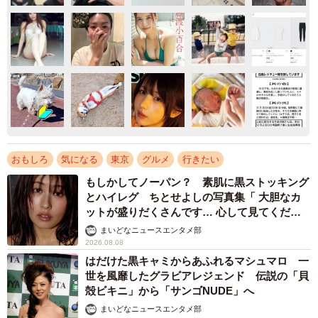
おもしろ
気になる
東京
グルメ
行きたい
もしかしてノーパン？ 素肌に黒ストッキング
とハイレグ ちとせよしの写真集「 大胆なカ
ットが盛りだくさんです… 心して見てくださ
い」
まいどなニュースエンタメ部
2026.08.08
はだけた黒キャミからあふれるマシュマロ 一
世を風靡したグラビアレジェンド 伝説の「貝
殻ビキニ」から「サンゴNUDE」へ
まいどなニュースエンタメ部