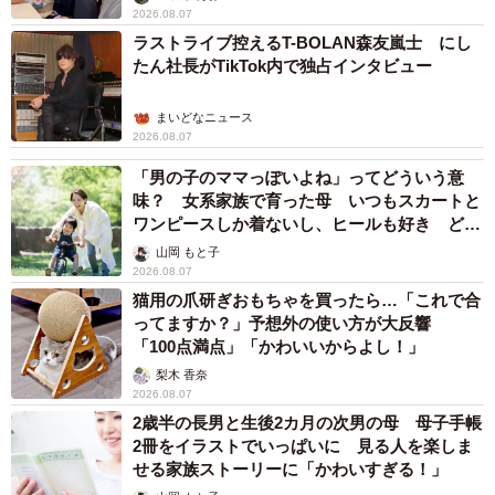
2026.08.07
ラストライブ控えるT-BOLAN森友嵐士 にし
たん社長がTikTok内で独占インタビュー
まいどなニュース
2026.08.07
「男の子のママっぽいよね」ってどういう意
味？ 女系家族で育った母 いつもスカートと
ワンピースしか着ないし、ヒールも好き どの
へんが…
山岡 もと子
2026.08.07
猫用の爪研ぎおもちゃを買ったら…「これで合
ってますか？」予想外の使い方が大反響
「100点満点」「かわいいからよし！」
梨木 香奈
2026.08.07
2歳半の長男と生後2カ月の次男の母 母子手帳
2冊をイラストでいっぱいに 見る人を楽しま
せる家族ストーリーに「かわいすぎる！」