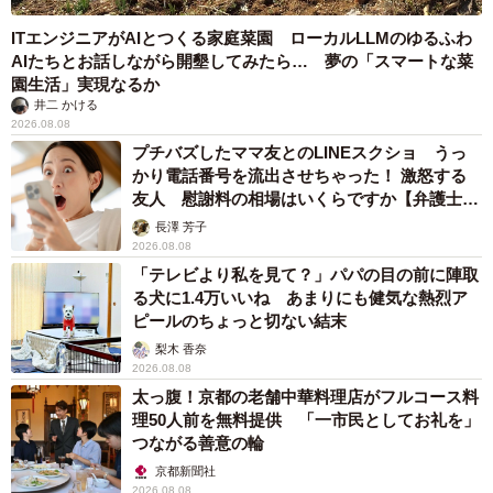
ITエンジニアがAIとつくる家庭菜園 ローカルLLMのゆるふわ
AIたちとお話しながら開墾してみたら… 夢の「スマートな菜
園生活」実現なるか
井二 かける
2026.08.08
プチバズしたママ友とのLINEスクショ うっ
かり電話番号を流出させちゃった！ 激怒する
友人 慰謝料の相場はいくらですか【弁護士が
解説】
長澤 芳子
2026.08.08
「テレビより私を見て？」パパの目の前に陣取
る犬に1.4万いいね あまりにも健気な熱烈ア
ピールのちょっと切ない結末
梨木 香奈
2026.08.08
太っ腹！京都の老舗中華料理店がフルコース料
理50人前を無料提供 「一市民としてお礼を」
つながる善意の輪
京都新聞社
2026.08.08