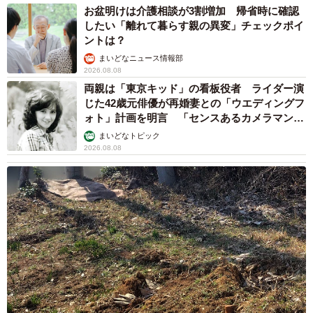
お盆明けは介護相談が3割増加 帰省時に確認
したい「離れて暮らす親の異変」チェックポイ
ントは？
まいどなニュース情報部
2026.08.08
両親は「東京キッド」の看板役者 ライダー演
じた42歳元俳優が再婚妻との「ウエディングフ
ォト」計画を明言 「センスあるカメラマン求
む」
まいどなトピック
2026.08.08