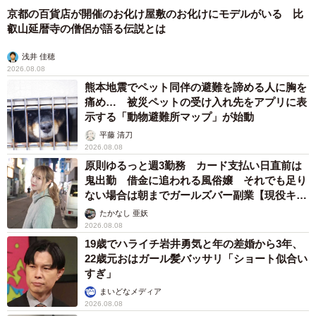
京都の百貨店が開催のお化け屋敷のお化けにモデルがいる 比
叡山延暦寺の僧侶が語る伝説とは
浅井 佳穂
2026.08.08
熊本地震でペット同伴の避難を諦める人に胸を
痛め… 被災ペットの受け入れ先をアプリに表
示する「動物避難所マップ」が始動
平藤 清刀
2026.08.08
原則ゆるっと週3勤務 カード支払い日直前は
鬼出勤 借金に追われる風俗嬢 それでも足り
ない場合は朝までガールズバー副業【現役キャ
ストに取材】
たかなし 亜妖
2026.08.08
19歳でハライチ岩井勇気と年の差婚から3年、
22歳元おはガール髪バッサリ「ショート似合い
すぎ」
まいどなメディア
2026.08.08