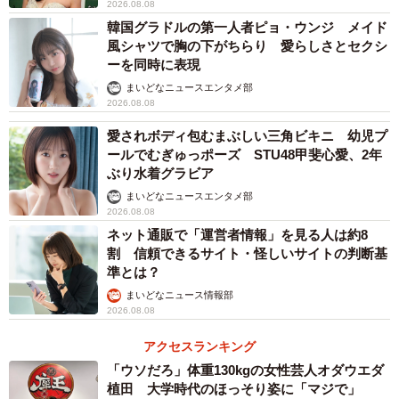
2026.08.08
韓国グラドルの第一人者ピョ・ウンジ メイド
風シャツで胸の下がちらり 愛らしさとセクシ
ーを同時に表現
まいどなニュースエンタメ部
2026.08.08
愛されボディ包むまぶしい三角ビキニ 幼児プ
ールでむぎゅっポーズ STU48甲斐心愛、2年
ぶり水着グラビア
まいどなニュースエンタメ部
2026.08.08
ネット通販で「運営者情報」を見る人は約8
割 信頼できるサイト・怪しいサイトの判断基
準とは？
まいどなニュース情報部
2026.08.08
アクセスランキング
「ウソだろ」体重130kgの女性芸人オダウエダ
植田 大学時代のほっそり姿に「マジで」