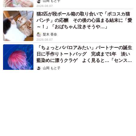
山岡 もと子
2026.08.07
猫2匹が段ボール箱の取り合いで「ポコスカ猫
パンチ」の応酬 その後の心温まる結末に「愛
～！」「おばちゃん泣きそうや…」
梨木 香奈
2026.08.07
「ちょっとババロアみたい」パートナーの誕生
日に手作りトートバッグ 完成まで1年 淡い
藍染めに漂うクラゲ よく見ると…「センスす
ごい」
山岡 もと子
2026.08.07