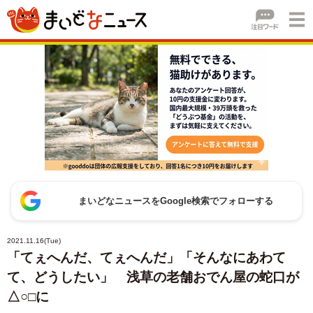
まいどなニュースをGoogle検索でフォローする
2021.11.16(Tue)
「てぇへんだ、てぇへんだ」「そんなにあわて
て、どうしたい」 浅草の老舗おでん屋の蛇口が
△○□に