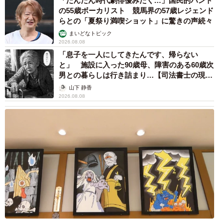
「だんだん時代劇俳優みたく…」国民的バンド
の55歳ボーカリスト 競馬界の57歳レジェンド
らとの「夏祭り満喫ショット」に驚きの声続々
まいどなトピック
2026.08.08
「息子を一人にしてきたんです、帰らない
と」 施設に入った90歳母、障害のある60歳次
男との暮らしは行き詰まり…【司法書士の現場
から】
山下 静香
2026.08.08