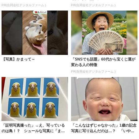
PR(合同会社デジタルファーム )
PR(合同会社デジタルファーム )
【写真】かまって～
「SNSでも話題」60代から宝くじ運が
変わる人の特徴
PR(合同会社デジタルファーム )
「証明写真撮った」→え、写っている
「こんなはずじゃなかった」1歳の記念
のは鳥！？ シュールな写真に「まさ
写真に写り込んだのは…？ 「いやむ
かあの箱に連...
しろ完璧な...