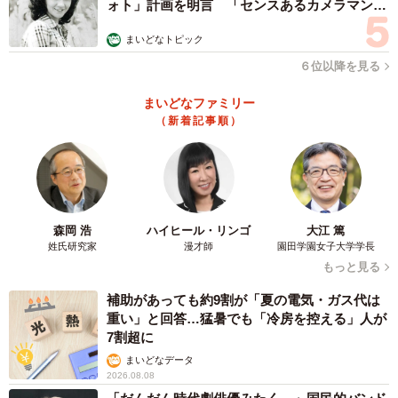
ォト」計画を明言 「センスあるカメラマン求
む」
まいどなトピック
６位以降を見る
まいどなファミリー
（新着記事順）
森岡 浩
ハイヒール・リンゴ
大江 篤
姓氏研究家
漫才師
園田学園女子大学学長
もっと見る
補助があっても約9割が「夏の電気・ガス代は
重い」と回答…猛暑でも「冷房を控える」人が
7割超に
まいどなデータ
2026.08.08