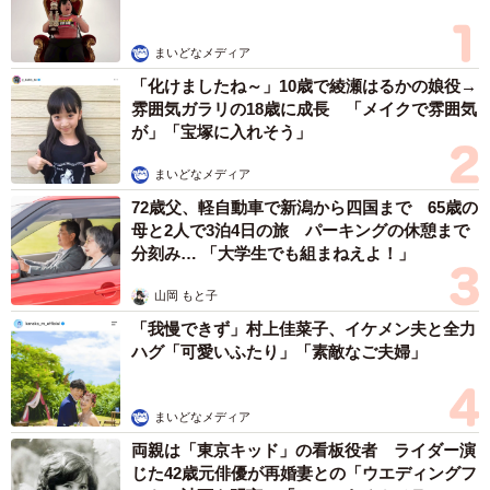
まいどなメディア
「化けましたね～」10歳で綾瀬はるかの娘役→
雰囲気ガラリの18歳に成長 「メイクで雰囲気
が」「宝塚に入れそう」
まいどなメディア
72歳父、軽自動車で新潟から四国まで 65歳の
母と2人で3泊4日の旅 パーキングの休憩まで
分刻み… 「大学生でも組まねえよ！」
山岡 もと子
「我慢できず」村上佳菜子、イケメン夫と全力
ハグ「可愛いふたり」「素敵なご夫婦」
まいどなメディア
両親は「東京キッド」の看板役者 ライダー演
じた42歳元俳優が再婚妻との「ウエディングフ