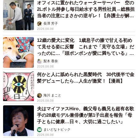
オフィスに置かれたウォーターサーバー 空の
2Lボトル持参し毎日給水する男性社員→総務担
当者の注意にまさかの逆ギレ！【弁護士が解
説】
長澤 芳子
2026.08.08
12歳の愛犬に変化 1歳息子の膝で甘える初め
て見せる姿に反響 これまで「見守る立場」だ
ったのに…「頭ポンポンが愛に満ちている」
「尊…」
梨木 香奈
2026.08.08
何かと人に舐められた黒髪時代 30代後半で金
髪デビューしたら…人生が激変！【漫画】
海川 まこと
2026.08.08
夫はマイファスHiro、義父母も義兄も超有名歌
手の28歳モデル兼俳優が第1子出産を報告「母
子ともに健康…日々、大切に過ごしたい」
まいどなトピック
2026.08.08