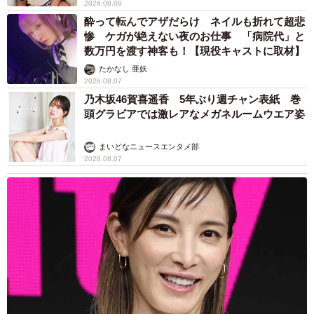
2026.08.08
酔って転んでアザだらけ ネイルも折れて超悲
惨 ケガが絶えない夜のお仕事 「病院代」と
数万円を渡す神客も！【現役キャストに取材】
たかなし 亜妖
2026.08.07
乃木坂46賀喜遥香 5年ぶり週チャン表紙 巻
頭グラビアでは激レアなメガネルームウエア姿
まいどなニュースエンタメ部
2026.08.07