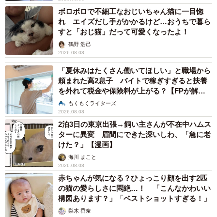
ボロボロで不細工なおじいちゃん猫に一目惚
れ エイズだし手がかかるけど…おうちで暮ら
すと「おじ猫」だって可愛くなったよ！
鶴野 浩己
2026.08.08
「夏休みはたくさん働いてほしい」と職場から
頼まれた高2息子 バイトで稼ぎすぎると扶養
を外れて税金や保険料が上がる？【FPが解
説】
もくもくライターズ
2026.08.08
2泊3日の東京出張→飼い主さんが不在中ハムス
ターに異変 眉間にできた深いしわ、「急に老
けた？」【漫画】
海川 まこと
2026.08.08
赤ちゃんが気になる？ひょっこり顔を出す2匹
の猫の愛らしさに悶絶…！ 「こんなかわいい
構図あります？」「ベストショットすぎる！」
梨木 香奈