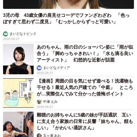
3児の母 43歳女優の肩見せコーデでファンざわざわ 「色っ
ぽすぎて思わず二度見」「むっかしからずっと可愛い」
まいどなトピック
2026.08.07
あのちゃん、雨の日のショーパン姿に「雨が似
合う」「脚めっちゃきれい！」「水も滴る良い
アーティスト」 幻想的な近影が話題
まいどなメディア
2026.08.07
【漫画】周囲の目を気にせず遊べる！洗濯物も
干せる！最近人気の戸建ての「中庭」 ところ
が…実際住んでみて分かった後悔ポイント
中瀬 えみ
2026.08.07
難聴のお姉ちゃんに5歳の妹が手話通訳 互い
に支え合う家族の日常に反響「妹ちゃん、頼も
しい」「かわいい通訳さん」
五ヶ瀬 あお