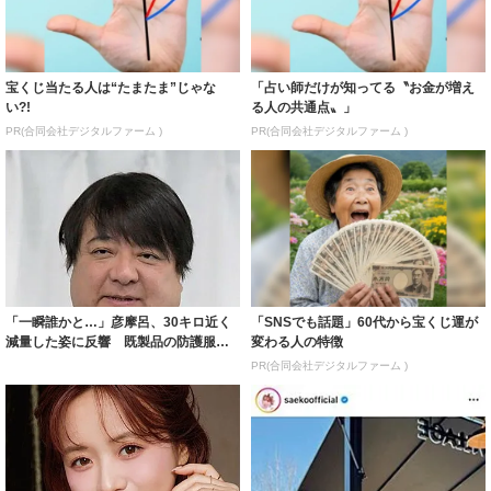
宝くじ当たる人は“たまたま”じゃな
「占い師だけが知ってる〝お金が増え
い?!
る人の共通点〟」
PR(合同会社デジタルファーム )
PR(合同会社デジタルファーム )
「一瞬誰かと…」彦摩呂、30キロ近く
「SNSでも話題」60代から宝くじ運が
減量した姿に反響 既製品の防護服が
変わる人の特徴
着られると...
PR(合同会社デジタルファーム )