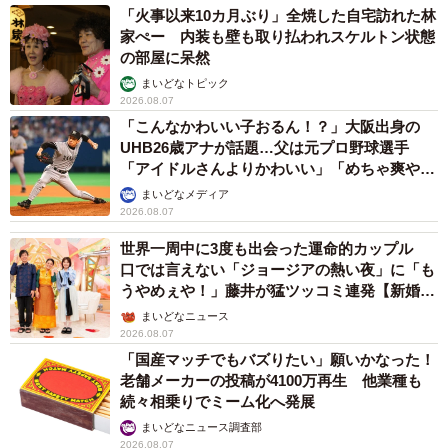
「火事以来10カ月ぶり」全焼した自宅訪れた林
家ぺー 内装も壁も取り払われスケルトン状態
の部屋に呆然
まいどなトピック
2026.08.07
「こんなかわいい子おるん！？」大阪出身の
UHB26歳アナが話題…父は元プロ野球選手
「アイドルさんよりかわいい」「めちゃ爽や
か」
まいどなメディア
2026.08.07
世界一周中に3度も出会った運命的カップル
口では言えない「ジョージアの熱い夜」に「も
うやめぇや！」藤井が猛ツッコミ連発【新婚さ
ん】
まいどなニュース
2026.08.07
「国産マッチでもバズりたい」願いかなった！
老舗メーカーの投稿が4100万再生 他業種も
続々相乗りでミーム化へ発展
まいどなニュース調査部
2026.08.07