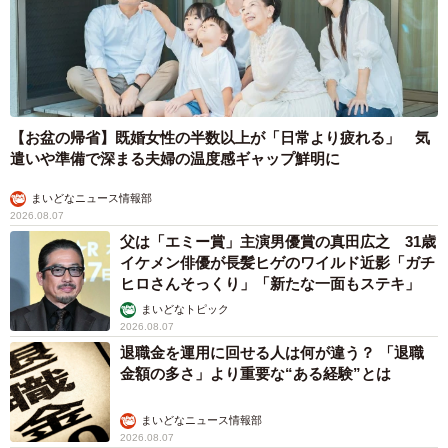
【お盆の帰省】既婚女性の半数以上が「日常より疲れる」 気
遣いや準備で深まる夫婦の温度感ギャップ鮮明に
まいどなニュース情報部
2026.08.07
父は「エミー賞」主演男優賞の真田広之 31歳
イケメン俳優が長髪ヒゲのワイルド近影「ガチ
ヒロさんそっくり」「新たな一面もステキ」
まいどなトピック
2026.08.07
退職金を運用に回せる人は何が違う？ 「退職
金額の多さ」より重要な“ある経験”とは
まいどなニュース情報部
2026.08.07