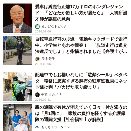
愛車は総走行距離17万キロのホンダレジェン
ド 「どなたか欲しい方が居たら」 大御所漫
才師が譲渡の意向
まいどなトピック
2026.08.06
自転車通行可の歩道 電動キックボードで走行
中、小学生とあわや衝突！ 「歩道走行は道交
法違反でしょ」と指摘されました【弁護士が解
説】
長澤 芳子
2026.08.06
配達中でもお構いなしに「駐禁シール」ペタペ
タ 職務に忠実すぎる麻布の駐車監視員にネッ
ト猛批判「バカげた取り締まり」
中将 タカノリ
2026.07.31
親の通院で有休が消えていく日々→付き添うの
は「月1回に」 家族の負担を軽くする介護保
険の通院支援【社会福祉士が解説】
もくもくライターズ