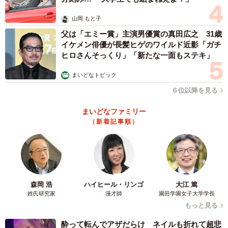
山岡 もと子
父は「エミー賞」主演男優賞の真田広之 31歳
イケメン俳優が長髪ヒゲのワイルド近影「ガチ
ヒロさんそっくり」「新たな一面もステキ」
まいどなトピック
６位以降を見る
まいどなファミリー
（新着記事順）
森岡 浩
ハイヒール・リンゴ
大江 篤
姓氏研究家
漫才師
園田学園女子大学学長
もっと見る
酔って転んでアザだらけ ネイルも折れて超悲