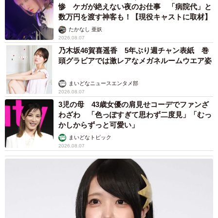
惨 ケガが絶えない夜のお仕事 「病院代」と
数万円を渡す神客も！【現役キャストに取材】
たかなし 亜妖
2026.08.07
乃木坂46賀喜遥香 5年ぶり週チャン表紙 巻
頭グラビアでは激レアなメガネルームウエア姿
まいどなニュースエンタメ部
2026.08.07
3児の母 43歳女優の肩見せコーデでファンざ
わざわ 「色っぽすぎて思わず二度見」「むっ
かしからずっと可愛い」
まいどなトピック
2026.08.07