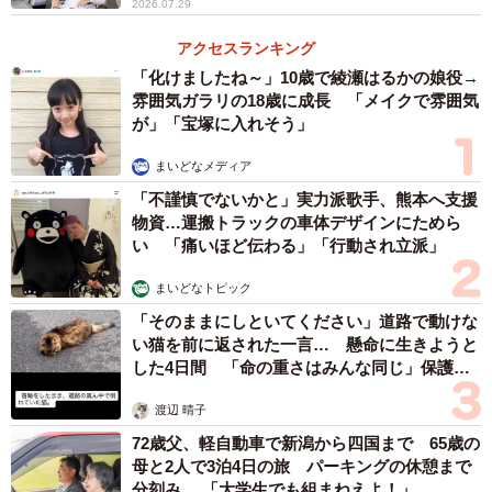
2026.07.29
アクセスランキング
「化けましたね～」10歳で綾瀬はるかの娘役→
雰囲気ガラリの18歳に成長 「メイクで雰囲気
が」「宝塚に入れそう」
まいどなメディア
「不謹慎でないかと」実力派歌手、熊本へ支援
物資…運搬トラックの車体デザインにためら
い 「痛いほど伝わる」「行動され立派」
まいどなトピック
「そのままにしといてください」道路で動けな
い猫を前に返された一言… 懸命に生きようと
した4日間 「命の重さはみんな同じ」保護団
体代表の訴え
渡辺 晴子
72歳父、軽自動車で新潟から四国まで 65歳の
母と2人で3泊4日の旅 パーキングの休憩まで
分刻み… 「大学生でも組まねえよ！」