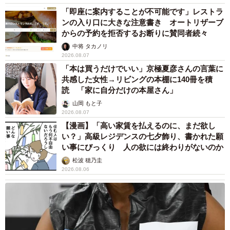
「即座に案内することが不可能です」レストラ
ンの入り口に大きな注意書き オートリザーブ
からの予約を拒否するお断りに賛同者続々
中将 タカノリ
2026.08.07
「本は買うだけでいい」京極夏彦さんの言葉に
共感した女性→リビングの本棚に140冊を積
読 「家に自分だけの本屋さん」
山岡 もと子
2026.08.07
【漫画】「高い家賃を払えるのに、まだ欲し
い？」高級レジデンスの七夕飾り、書かれた願
い事にびっくり 人の欲には終わりがないのか
松波 穂乃圭
2026.08.06