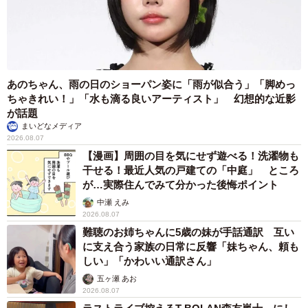
あのちゃん、雨の日のショーパン姿に「雨が似合う」「脚めっ
ちゃきれい！」「水も滴る良いアーティスト」 幻想的な近影
が話題
まいどなメディア
2026.08.07
【漫画】周囲の目を気にせず遊べる！洗濯物も
干せる！最近人気の戸建ての「中庭」 ところ
が…実際住んでみて分かった後悔ポイント
中瀬 えみ
2026.08.07
難聴のお姉ちゃんに5歳の妹が手話通訳 互い
に支え合う家族の日常に反響「妹ちゃん、頼も
しい」「かわいい通訳さん」
五ヶ瀬 あお
2026.08.07