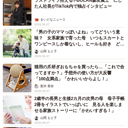
ラストライブ控えるT-BOLAN森友嵐士 にし
たん社長がTikTok内で独占インタビュー
まいどなニュース
2026.08.07
「男の子のママっぽいよね」ってどういう意
味？ 女系家族で育った母 いつもスカートと
ワンピースしか着ないし、ヒールも好き どの
へんが…
山岡 もと子
2026.08.07
猫用の爪研ぎおもちゃを買ったら…「これで合
ってますか？」予想外の使い方が大反響
「100点満点」「かわいいからよし！」
梨木 香奈
2026.08.07
2歳半の長男と生後2カ月の次男の母 母子手帳
2冊をイラストでいっぱいに 見る人を楽しま
せる家族ストーリーに「かわいすぎる！」
山岡 もと子
2026.08.07