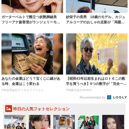
ガーターベルトで際立つ妖艶脚線美
紗栄子の長男 18歳のモデル、カジュ
フリーアナ森香澄がランジェリーモデ
アルコーデのおしゃれ近影が「両親の
ルに ｢PE...
いいとこ取...
あなたの金運はどう？宝くじに縁があ
【昭和43年以前生まれはロト６この数
る時、金運はこう変わる
字を買うべき】6つの数字が「完全一
致」する方...
PR(合同会社デジタルファーム )
PR(株式会社MURA)
Recommended by
昨日の人気フォトセレクション