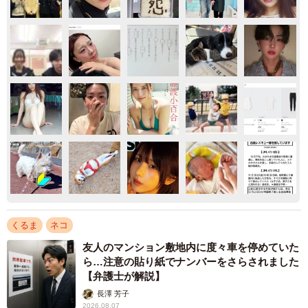
くるま
ネコ
友人のマンション敷地内に度々車を停めていた
ら…注意の貼り紙でナンバーをさらされました
【弁護士が解説】
長澤 芳子
2026.08.07