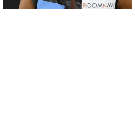
大河出演の39歳俳優 真夏の海で赤銅色の肉体美を連投 「バ
ッキバキだな」「ばり渋いです」
まいどなトピック
2026.08.06
「人生こそがバラエティー」 マレーシア移住
を報告した菊地亜美 子どもの教育考え「小学
校へ入学するこのタイミングで挑戦」
まいどなトピック
2026.08.06
京都駅をぶらぶら→ホームの隅に何やら「ドロ
ン」のポーズをする忍者 この暑い中いったい
なぜ？ 近づいてみたら… 「見つかるなんて
未熟」
中将 タカノリ