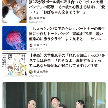
猫2匹が段ボール箱の取り合いで「ポコスカ猫
パンチ」の応酬 その後の心温まる結末に「愛
～！」「おばちゃん泣きそうや…」
梨木 香奈
2026.08.07
「ちょっとババロアみたい」パートナーの誕生
日に手作りトートバッグ 完成まで1年 淡い
藍染めに漂うクラゲ よく見ると…「センスす
ごい」
山岡 もと子
2026.08.07
【漫画】大学生息子の「頼れる彼氏」っぷりを
見て母は絶句 「起きなよ、遅刻するよ」っ
て…あなた毎朝私が起こしてますけど？笑
松波 穂乃圭
2026.08.07