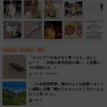
おもしろ
もふもふ
ネコ
「カニにアジをあげると青くなる」ほんと
に！？ 「自然の染色技術が凄い」と話題に
その理由とは…？
竹中 友一（RinToris）
2026.08.06
「これ全部長野県」海外のような絶景ショット
に感動と反響「離れてからいいところだったん
だって気づいた」
行橋 友
2026.08.06