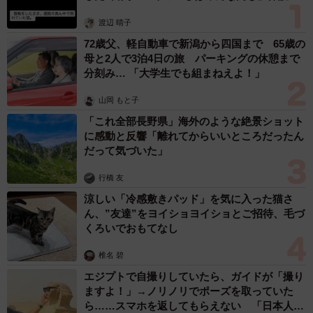
体代表の訴え
渡辺 晴子
72歳父、軽自動車で新潟から四国まで 65歳の
母と2人で3泊4日の旅 パーキングの休憩まで
分刻み… 「大学生でも組まねえよ！」
山岡 もと子
「これ全部長野県」海外のような絶景ショット
に感動と反響「離れてからいいところだったん
だって気づいた」
行橋 友
涼しい「冷感敷きパッド」を気に入った猫さ
ん、”友達”をヨイショヨイショとご招待、毛づ
くろいでおもてなし
椎名 碧
エジプトで自撮りしていたら、ガイドが「撮り
ますよ！」→ノリノリでポーズを取っていた
ら……スマホを返してもらえない 「日本人は