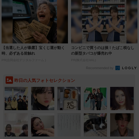
【当選した人が暴露】宝くじ運が動く
コンビニで買うのは損！たばこ税なし
時、必ずある前触れ
の新型タバコが爆売れ中
PR(合同会社デジタルファーム )
PR(株式会社HAL)
Recommended by
昨日の人気フォトセレクション