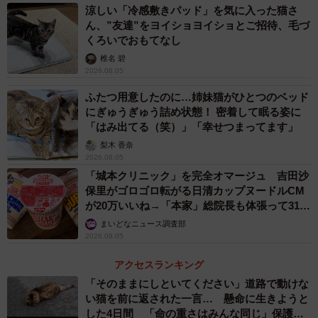
涼しい「冷感敷きパッド」を気に入った猫さ
ん、”友達”をヨイショヨイショとご招待、毛づ
くろいでおもてなし
椎名 碧
2026.08.05
ふたつ用意したのに…姉妹猫がひとつのベッド
にぎゅうぎゅう詰め状態！ 密着して眠る姿に
「はみ出てる（笑）」「幸せつまってます」
梨木 香奈
2026.08.05
「城本クリニック」を完全オマージュ 吉田沙
保里がゴロゴロ転がる日清カップヌードルCM
が20万いいね→「本家」総院長も体張って31万
いいね
まいどなニュース調査部
2026.08.05
アクセスランキング
「そのままにしといてください」道路で動けな
い猫を前に返された一言… 懸命に生きようと
した4日間 「命の重さはみんな同じ」保護団