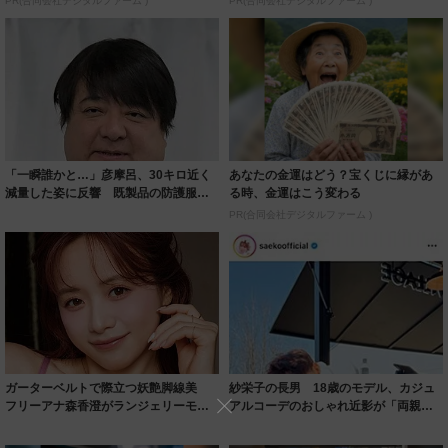
PR(合同会社デジタルファーム )
PR(合同会社デジタルファーム )
「一瞬誰かと…」彦摩呂、30キロ近く
あなたの金運はどう？宝くじに縁があ
減量した姿に反響 既製品の防護服が
る時、金運はこう変わる
着られると...
PR(合同会社デジタルファーム )
ガーターベルトで際立つ妖艶脚線美
紗栄子の長男 18歳のモデル、カジュ
フリーアナ森香澄がランジェリーモデ
アルコーデのおしゃれ近影が「両親の
ルに ｢PE...
いいとこ取...