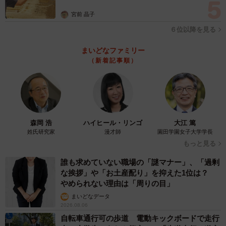
カモ代表かも」「私は6時間で3万円払った」
宮前 晶子
６位以降を見る
まいどなファミリー
（新着記事順）
森岡 浩
ハイヒール・リンゴ
大江 篤
姓氏研究家
漫才師
園田学園女子大学学長
もっと見る
誰も求めていない職場の「謎マナー」、「過剰
な挨拶」や「お土産配り」を抑えた1位は？
やめられない理由は「周りの目」
まいどなデータ
2026.08.06
自転車通行可の歩道 電動キックボードで走行