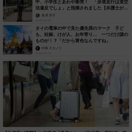
中、小学生とあわや衝突！ 「歩道走行は道交
法違反でしょ」と指摘されました【弁護士が解
説】
長澤 芳子
2026.08.06
タイの電車の中で見た優先席のマーク 子ど
も、妊娠、けが人、お年寄り… 一つだけ謎の
ものが！？「だから黄色なんですね」
中将 タカノリ
2026.08.06