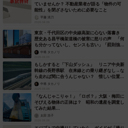
ていませんか？ 不動産業者が語る「物件の可
能性」を閉ざさないために必要なこと
平藤 清刀
2026.08.06
東京・千代田区の中央線高架に心ない落書き
歴史ある昌平橋架道橋の被害に怒りの声 「何
も分かってないし、センスも古い」「罰則強化
して」
中将 タカノリ
2026.08.06
もしかすると「下山ダッシュ」 リニア中央新
幹線の長野県駅 在来線との乗り継ぎなし→な
ら走れば間に合うんじゃない？ 惜しい位置関
係が反響
中将 タカノリ
2026.08.06
「なんじゃこりゃ！」「ロボ？」大阪・梅田に
そびえる物体の正体は？ 昭和の遺産を調査し
てみた結果…
太田 浩子
2026.08.06
エジプトで自撮りしていたら、ガイドが「撮り