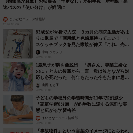
【物価高が直撃】お盆帰省「予定なし」が約半数 新幹線・高
速バスの「使い分け」が鮮明に
まいどなニュース情報部
2026.08.06
83歳父が骨折で入院 ３カ月の病院生活があま
りに退屈で「画用紙と色鉛筆持ってこい！」→
スケッチブックを見た家族が仰天「これ、売れ
ますよ…」
中将 タカノリ
2026.08.06
1歳息子が腕を亜脱臼 「奥さん、専業主婦な
のに」と夫の後輩から一言 母は泣きながら対
応し必死だった 何年もたった今もたまに思い
出し…
山岡 もと子
2026.08.06
子どもの学校外の学習時間が11年で2割減少
「家庭学習0分層」が約半数に達する深刻な実
態と広がる学習格差
まいどなニュース情報部
2026.08.06
「事故物件」という言葉のイメージにとらわれ