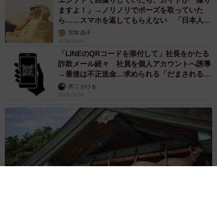
ますよ！」→ノリノリでポーズを取っていた
ら……スマホを返してもらえない 「日本人は
カモ代表かも」「私は6時間で3万円払った」
宮前 晶子
2026.08.06
「LINEのQRコードを添付して」社長をかたる
詐欺メール続々 社員を個人アカウントへ誘導
→最後は不正送金…求められる「だまされる前
提」の対策
井二 かける
2026.08.06