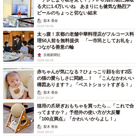
る犬に1.4万いいね あまりにも健気な熱烈ア
ピールのちょっと切ない結末
梨木 香奈
2026.08.08
太っ腹！京都の老舗中華料理店がフルコース料
理50人前を無料提供 「一市民としてお礼を」
つながる善意の輪
京都新聞社
2026.08.08
赤ちゃんが気になる？ひょっこり顔を出す2匹
の猫の愛らしさに悶絶…！ 「こんなかわいい
構図あります？」「ベストショットすぎる！」
梨木 香奈
2026.08.08
猫用の爪研ぎおもちゃを買ったら…「これで合
ってますか？」予想外の使い方が大反響
「100点満点」「かわいいからよし！」
梨木 香奈
2026.08.07