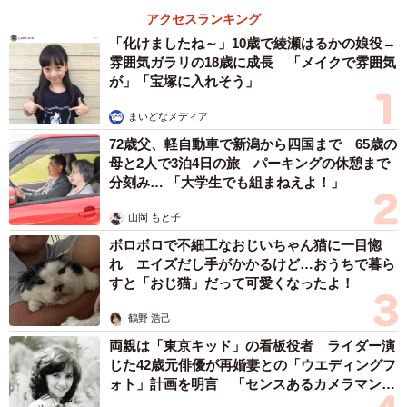
アクセスランキング
「化けましたね～」10歳で綾瀬はるかの娘役→
雰囲気ガラリの18歳に成長 「メイクで雰囲気
が」「宝塚に入れそう」
まいどなメディア
72歳父、軽自動車で新潟から四国まで 65歳の
母と2人で3泊4日の旅 パーキングの休憩まで
分刻み… 「大学生でも組まねえよ！」
山岡 もと子
ボロボロで不細工なおじいちゃん猫に一目惚
れ エイズだし手がかかるけど…おうちで暮ら
すと「おじ猫」だって可愛くなったよ！
鶴野 浩己
両親は「東京キッド」の看板役者 ライダー演
じた42歳元俳優が再婚妻との「ウエディングフ
ォト」計画を明言 「センスあるカメラマン求
む」