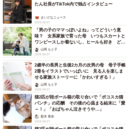
たん社長がTikTok内で独占インタビュー
まいどなニュース
2026.08.07
「男の子のママっぽいよね」ってどういう意
味？ 女系家族で育った母 いつもスカートと
ワンピースしか着ないし、ヒールも好き どの
へんが…
山岡 もと子
2026.08.07
2歳半の長男と生後2カ月の次男の母 母子手帳
2冊をイラストでいっぱいに 見る人を楽しま
せる家族ストーリーに「かわいすぎる！」
山岡 もと子
2026.08.07
猫2匹が段ボール箱の取り合いで「ポコスカ猫
パンチ」の応酬 その後の心温まる結末に「愛
～！」「おばちゃん泣きそうや…」
梨木 香奈
2026.08.07
猫2匹が段ボール箱の取り合いで「ポコスカ猫