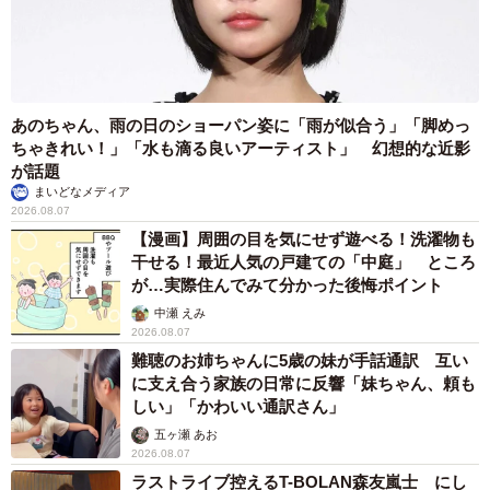
あのちゃん、雨の日のショーパン姿に「雨が似合う」「脚めっ
ちゃきれい！」「水も滴る良いアーティスト」 幻想的な近影
が話題
まいどなメディア
2026.08.07
【漫画】周囲の目を気にせず遊べる！洗濯物も
干せる！最近人気の戸建ての「中庭」 ところ
が…実際住んでみて分かった後悔ポイント
中瀬 えみ
2026.08.07
難聴のお姉ちゃんに5歳の妹が手話通訳 互い
に支え合う家族の日常に反響「妹ちゃん、頼も
しい」「かわいい通訳さん」
五ヶ瀬 あお
2026.08.07
ラストライブ控えるT-BOLAN森友嵐士 にし