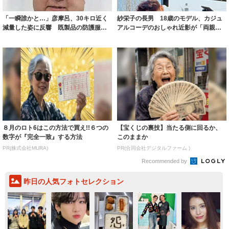
「一瞬誰かと…」彦摩呂、30キロ近く
紗栄子の長男 18歳のモデル、カジュ
減量した姿に反響 既製品の防護服が
アルコーデのおしゃれ近影が「両親の
着られると...
いいとこ取...
８月のロト6はこの方法で買え!!６つの
【宝くじの裏技】当たる側に回るか、
数字が『完全一致』する方法
このままか
PR(株式会社MURA)
PR(合同会社デジタルファーム )
Recommended by
昨日の人気フォトセレクション