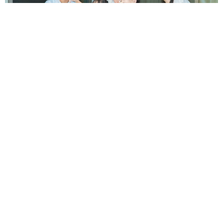
【お盆の帰省】既婚女性の半数以上が「日常より疲れる」 気
遣いや準備で深まる夫婦の温度感ギャップ鮮明に
まいどなニュース情報部
2026.08.07
父は「エミー賞」主演男優賞の真田広之 31歳
イケメン俳優が長髪ヒゲのワイルド近影「ガチ
ヒロさんそっくり」「新たな一面もステキ」
まいどなトピック
2026.08.07
退職金を運用に回せる人は何が違う？ 「退職
金額の多さ」より重要な“ある経験”とは
まいどなニュース情報部
2026.08.07