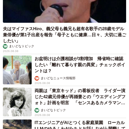
夫はマイファスHiro、義父母も義兄も超有名歌手の28歳モデル
兼俳優が第1子出産を報告「母子ともに健康…日々、大切に過ご
したい」
まいどなトピック
2026.08.08
お盆明けは介護相談が3割増加 帰省時に確認
したい「離れて暮らす親の異変」チェックポイ
ントは？
まいどなニュース情報部
2026.08.08
両親は「東京キッド」の看板役者 ライダー演
じた42歳元俳優が再婚妻との「ウエディングフ
ォト」計画を明言 「センスあるカメラマン求
む」
まいどなトピック
2026.08.08
ITエンジニアがAIとつくる家庭菜園 ローカル
LLMのゆるふわAIたちとお話しながら開墾して