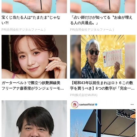
宝くじ当たる人は“たまたま”じゃな
「占い師だけが知ってる〝お金が増え
い?!
る人の共通点〟」
PR(合同会社デジタルファーム )
PR(合同会社デジタルファーム )
ガーターベルトで際立つ妖艶脚線美
【昭和43年以前生まれはロト６この数
フリーアナ森香澄がランジェリーモデ
字を買うべき】6つの数字が「完全一
ルに ｢PE...
致」する方...
PR(株式会社MURA)