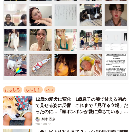
おもしろ
もふもふ
ネコ
12歳の愛犬に変化 1歳息子の膝で甘える初め
て見せる姿に反響 これまで「見守る立場」だ
ったのに…「頭ポンポンが愛に満ちている」
「尊…」
梨木 香奈
2026.08.08
「テレビより私を見て？」パパの目の前に陣取