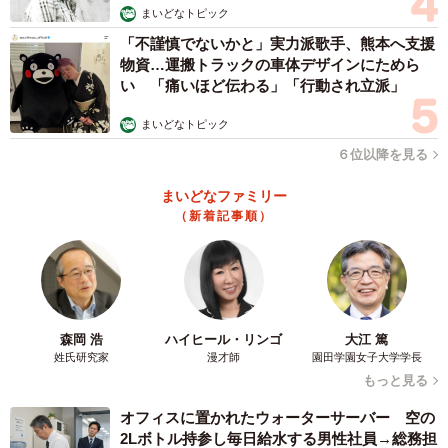
まいどなトピック
「不謹慎でないかと」実力派歌手、熊本へ支援
物資…運搬トラックの車体デザインにためら
い 「痛いほど伝わる」「行動され立派」
まいどなトピック
６位以降を見る
まいどなファミリー
（新着記事順）
森岡 浩
ハイヒール・リンゴ
大江 篤
姓氏研究家
漫才師
園田学園女子大学学長
もっと見る
オフィスに置かれたウォーターサーバー 空の
2Lボトル持参し毎日給水する男性社員→総務担