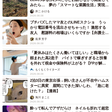
みたら… 夢の「スマートな菜園生活」実現な
るか
井二 かける
2026.08.08
プチバズしたママ友とのLINEスクショ うっ
かり電話番号を流出させちゃった！ 激怒する
友人 慰謝料の相場はいくらですか【弁護士が
解説】
長澤 芳子
2026.08.08
「夏休みはたくさん働いてほしい」と職場から
頼まれた高2息子 バイトで稼ぎすぎると扶養
を外れて税金や保険料が上がる？【FPが解
説】
もくもくライターズ
2026.08.08
2泊3日の東京出張→飼い主さんが不在中ハムス
ターに異変 眉間にできた深いしわ、「急に老
けた？」【漫画】
海川 まこと
2026.08.08
酔って転んでアザだらけ ネイルも折れて超悲