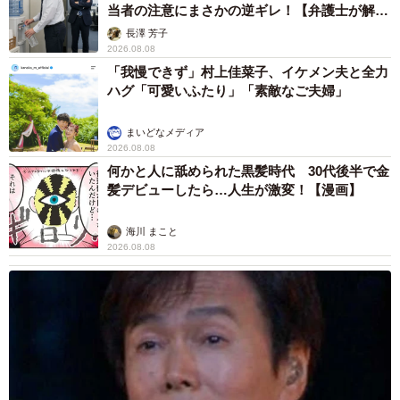
当者の注意にまさかの逆ギレ！【弁護士が解
説】
長澤 芳子
2026.08.08
「我慢できず」村上佳菜子、イケメン夫と全力
ハグ「可愛いふたり」「素敵なご夫婦」
まいどなメディア
2026.08.08
何かと人に舐められた黒髪時代 30代後半で金
髪デビューしたら…人生が激変！【漫画】
海川 まこと
2026.08.08