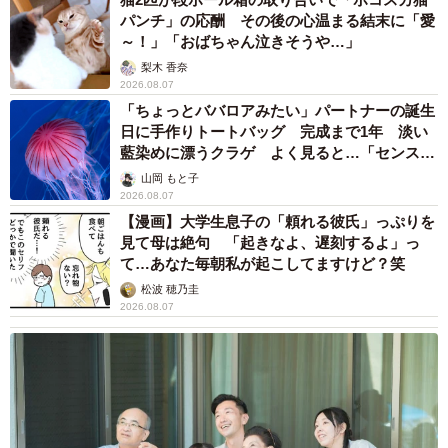
パンチ」の応酬 その後の心温まる結末に「愛
～！」「おばちゃん泣きそうや…」
梨木 香奈
2026.08.07
「ちょっとババロアみたい」パートナーの誕生
日に手作りトートバッグ 完成まで1年 淡い
藍染めに漂うクラゲ よく見ると…「センスす
ごい」
山岡 もと子
2026.08.07
【漫画】大学生息子の「頼れる彼氏」っぷりを
見て母は絶句 「起きなよ、遅刻するよ」っ
て…あなた毎朝私が起こしてますけど？笑
松波 穂乃圭
2026.08.07