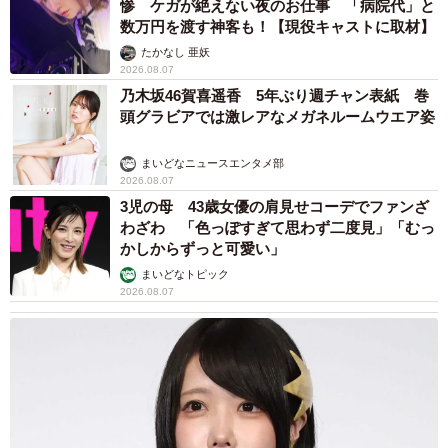
惨 ケガが絶えない夜のお仕事 「病院代」と
数万円を渡す神客も！【現役キャストに取材】
たかなし 亜妖
2026.08.07
乃木坂46賀喜遥香 5年ぶり週チャン表紙 巻
頭グラビアでは激レアなメガネルームウエア姿
まいどなニュースエンタメ部
2026.08.07
3児の母 43歳女優の肩見せコーデでファンざ
わざわ 「色っぽすぎて思わず二度見」「むっ
かしからずっと可愛い」
まいどなトピック
2026.08.07