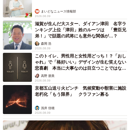
まいどなニュース情報部
2026.08.09
滋賀が生んだ大スター、ダイアン津田 名字ラ
ンキング上位「津田」姓のルーツは 「豊臣兄
弟！」で話題の武将にも意外な関係が…？
森岡 浩
2026.08.09
このトイレ、男性用と女性用どっち！？「おし
ゃれ」で「格好いい」デザインが生む笑えない
悲喜劇 本当に大事なのは目立つことではな
く…
高野 朋美
2026.08.09
京都五山送り火ピンチ 気候変動や獣害に施設
老朽化「もう限界」 クラファン募る
浅井 佳穂
2026.08.09