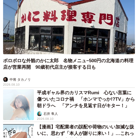
ボロボロな外観のかに太郎 名物メニュ−500円の北海道の料理
店が営業再開 90歳初代店主が接客する日も
中将 タカノリ
2026.08.10
平成ギャル界のカリスマRumi 心ない言葉に
傷ついたコロナ禍 「ホンマでっか!?TV」から
朝ドラへ 「アンチを見返す日がキター！」
石井 隼人
2026.08.10
【漫画】宅配業者の誤配や荷物のいい加減な扱
いに、思わず「本人が謝りに来い！」…これっ