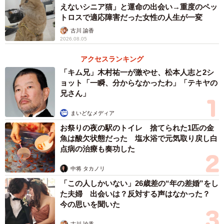
えないシニア猫」と運命の出会い→重度のペッ
トロスで適応障害だった女性の人生が一変
古川 諭香
2026.08.05
アクセスランキング
「キム兄」木村祐一が激やせ、松本人志と2シ
ョット「一瞬、分からなかったわ」「テキヤの
兄さん」
2/3
まいどなメディア
妹を温めることもある
お祭りの夜の駅のトイレ 捨てられた1匹の金
魚は酸欠状態だった 塩水浴で元気取り戻し白
点病の治療も奏功した
中将 タカノリ
「この人しかいない」26歳差の“年の差婚”をし
た夫婦 出会いは？反対する声はなかった？
今の思いを聞いた
古川 諭香