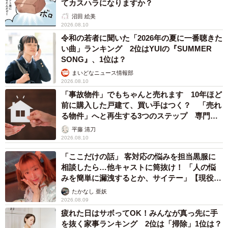
てカスハラになりますか？
沼田 絵美
2026.08.10
令和の若者に聞いた「2026年の夏に一番聴きた
い曲」ランキング 2位はYUIの『SUMMER
SONG』、1位は？
まいどなニュース情報部
2026.08.10
「事故物件」でもちゃんと売れます 10年ほど
前に購入した戸建て、買い手はつく？ 「売れ
る物件」へと再生する3つのステップ 専門家
が解説
平藤 清刀
2026.08.10
「ここだけの話」 客対応の悩みを担当黒服に
相談したら…他キャストに筒抜け！ 「人の悩
みを簡単に漏洩するとか、サイテー」【現役キ
ャストに取材】
たかなし 亜妖
2026.08.09
疲れた日はサボってOK！みんなが真っ先に手
を抜く家事ランキング 2位は「掃除」1位は？