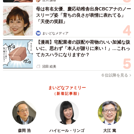
母は有名女優、慶応幼稚舎出身CBCアナのノー
スリーブ姿「育ちの良さが表情に表れてる」
3/3
「天使の笑顔」
妹が心配でたまらないにゃ
まいどなメディア
【漫画】宅配業者の誤配や荷物のいい加減な扱
いに、思わず「本人が謝りに来い！」…これっ
てカスハラになりますか？
沼田 絵美
６位以降を見る
まいどなファミリー
（新着記事順）
森岡 浩
ハイヒール・リンゴ
大江 篤