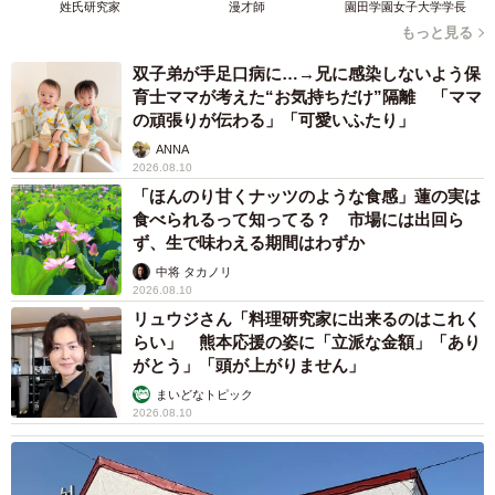
姓氏研究家
漫才師
園田学園女子大学学長
もっと見る
双子弟が手足口病に…→兄に感染しないよう保
育士ママが考えた“お気持ちだけ”隔離 「ママ
の頑張りが伝わる」「可愛いふたり」
ANNA
2026.08.10
「ほんのり甘くナッツのような食感」蓮の実は
食べられるって知ってる？ 市場には出回ら
ず、生で味わえる期間はわずか
中将 タカノリ
2026.08.10
リュウジさん「料理研究家に出来るのはこれく
らい」 熊本応援の姿に「立派な金額」「あり
がとう」「頭が上がりません」
まいどなトピック
2026.08.10