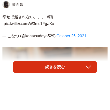
渡辺 陽
幸せで起きれない。。。
#猫
pic.twitter.com/W3mc1FgaXx
— こなつ (@konatsudayo529)
October 26, 2021
続きを読む