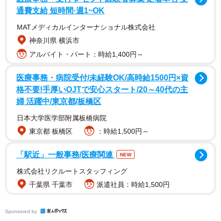
通費支給 短時間·週1~OK
MATメディカルインターナショナル株式会社
神奈川県 横浜市
アルバイト・パート：時給1,400円～
「この写真を見て、私も幸せになりました」
医療事務・病院受付/未経験OK/高時給1500円×資
「とても素晴らしい光景ですね。こなつさんの安堵してい
格不要!手厚いOJTで安心スタート/20～40代の主
る表情に癒されます。艶やかな毛並みがとても美しいで
婦 活躍中/東京都/板橋区
す。幸せになれます」
日本大学医学部附属板橋病院
「頼りにして来るかわいい存在がいるのは良いですね」
東京都 板橋区
：時給1,500円～
「かわいすぎる…お腹に乗られたらぬくぬくすぎて動けな
いですね」
「駅近」一般事務/医療関連
NEW
「羨ましいです。いくら払えばその席貸してもらえま
株式会社リクルートスタッフィング
す？」
千葉県 千葉市
派遣社員：時給1,500円
「なんて幸せそうな表情なんでしょう」
Sponsored by