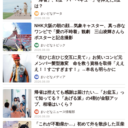
は？
まいどなデータ
2026.08.09
NHK大阪の朝の顔…気象キャスター、真っ赤な
ワンピで「愛の不時着」観劇 三山凌輝さんら
ポスターと記念撮影
まいどなトピック
2026.08.09
「右ひじ左ひじ交互に見て♪」お笑いコンビ元
メンバー髪型激変 命を救う資格を取得「ええ
え！！すごすぎます！」→本名も明らかに
まいどなメディア
2026.08.09
帰省は控えても感謝は届けたい…「お盆玉」っ
て知ってる？「あげる派」の4割が金額アッ
プ、相場はいくら？
まいどなニュース情報部
2026.08.09
「これが不動柴か…」初めて外を散歩した豆柴