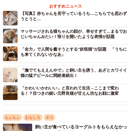
こんなふうに猫と暮らしてみたいという人もいるのではな
おすすめニュース
いでしょうか。どうしたら猫とぬくぬく過ごせるのか、こ
【写真】赤ちゃんを見守っているうち…こちらでも思わず
なつ（@konatsudayo529）さんに聞いてみました。
うとうと…
マッサージされる猫ちゃんの顔が、幸せすぎて…まるでお
－－こなつちゃんはママさんのお腹の上で寝ているのでし
じいちゃんみたい！悟りを開いたような表情が話題
ょうか。
「全力」で人間を癒そうとする“妖怪猫”が話題 「うちに
も来てくれないかなあ」
「実は、これは私ではなく、パパなんです。おなかの上で
綺麗に伸びて寝ていました（笑）」
「撫でてもええんやで」と飼い主を誘う、あざとカワイイ
猫の猛アピールに悶絶者続出！
－－寒くなったから暖を求めているのでしょうか。
「かわいいかわいい」と言われて生活→ここまで変わ
る！？目つきの鋭い元野良猫が甘えん坊なお顔に激変
「暖を求めている時はいつも毛布の中に入ってくるのです
が、この時はたぶん朝ごはんの催促をするためにお腹の上
に乗ったまま寝ちゃったのだと思います」
もふもふ
おもしろ
ネコ
－－朝ごはんを食べたくて登ってきたのですね。しばらく
飼い主が食べているヨーグルトをもらえなかっ