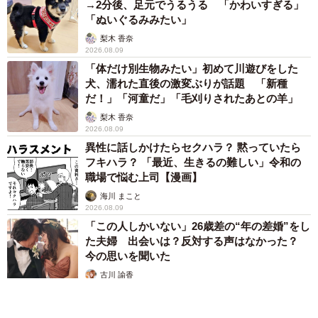
→2分後、足元でうるうる 「かわいすぎる」
「ぬいぐるみみたい」
梨木 香奈
2026.08.09
「体だけ別生物みたい」初めて川遊びをした
犬、濡れた直後の激変ぶりが話題 「新種
だ！」「河童だ」「毛刈りされたあとの羊」
梨木 香奈
2026.08.09
異性に話しかけたらセクハラ？ 黙っていたら
フキハラ？ 「最近、生きるの難しい」令和の
職場で悩む上司【漫画】
海川 まこと
2026.08.09
「この人しかいない」26歳差の“年の差婚”をし
た夫婦 出会いは？反対する声はなかった？
今の思いを聞いた
古川 諭香
2026.08.09