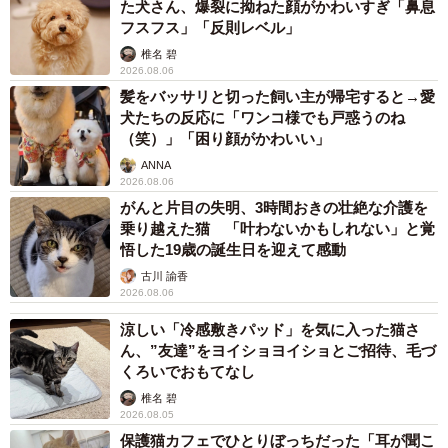
た犬さん、爆裂に拗ねた顔がかわいすぎ「鼻息
このままでいたのでしょうか。このままずーっと寝ていた
フスフス」「反則レベル」
くなりますよね。
椎名 碧
2026.08.06
「最初はおなかの上に登ってきてしばらくフミフミしてい
髪をバッサリと切った飼い主が帰宅すると→愛
たのですが、パパが頭を撫でていると途中で眠くなったの
犬たちの反応に「ワンコ様でも戸惑うのね
（笑）」「困り顔がかわいい」
かそのまま寝てしまったようです。かわいくて幸せで、ほ
ANNA
んとずっと一緒に寝ている姿を見ていたかったですね」
2026.08.06
がんと片目の失明、3時間おきの壮絶な介護を
◇ ◇
乗り越えた猫 「叶わないかもしれない」と覚
悟した19歳の誕生日を迎えて感動
ごはんの要求をしてみたけど、撫でてもらったら気持ち良
古川 諭香
2026.08.06
くなってうとうと…撫でている人も心も身体も温まりそう
涼しい「冷感敷きパッド」を気に入った猫さ
ですね。こなつちゃんとパパの幸せのお裾分け。たっぷり
ん、”友達”をヨイショヨイショとご招待、毛づ
癒されてください。
くろいでおもてなし
椎名 碧
2026.08.05
保護猫カフェでひとりぼっちだった「耳が聞こ