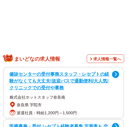
1/3
幸せそうに眠るこなつちゃん＝こなつ（@konatsudayo529）さん提供
「幸せで起きれない。。。」とTwitterに投稿したのは、こ
なつ（@konatsudayo529）さん。そこにはそっと頭を撫で
られながら人の上ですやすや眠る猫のこなつちゃんが写っ
まいどなの求人情報
求人情報一覧へ
ていました。温もりあふれるほっこりした投稿に「あたし
のお腹にものって〜」、「So cute and heartwarming！」と
健診センターの受付事務スタッフ・レセプトの経
いうリプライが国内外から寄せられました。
験がなくても大丈夫!送迎バスで通勤便利/大人気!
クリニックでの受付や事務
株式会社ホットスタッフ奈良南
奈良県 宇陀市
派遣社員：時給1,200円～1,500円
医療事務・受付 レセプト経験者募集 定着率も 交