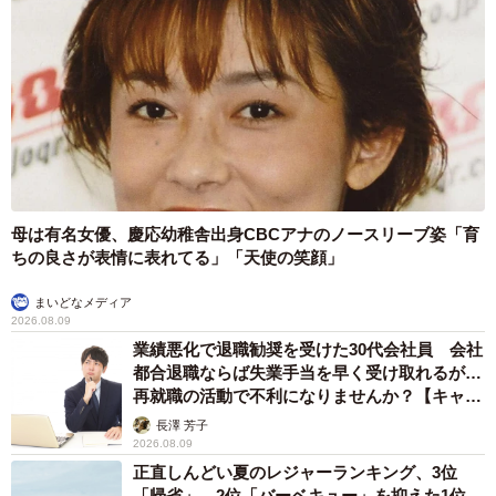
母は有名女優、慶応幼稚舎出身CBCアナのノースリーブ姿「育
ちの良さが表情に表れてる」「天使の笑顔」
まいどなメディア
2026.08.09
業績悪化で退職勧奨を受けた30代会社員 会社
都合退職ならば失業手当を早く受け取れるが…
再就職の活動で不利になりませんか？【キャリ
アカウンセラーが解説】
長澤 芳子
2026.08.09
正直しんどい夏のレジャーランキング、3位
「帰省」、2位「バーベキュー」を抑えた1位