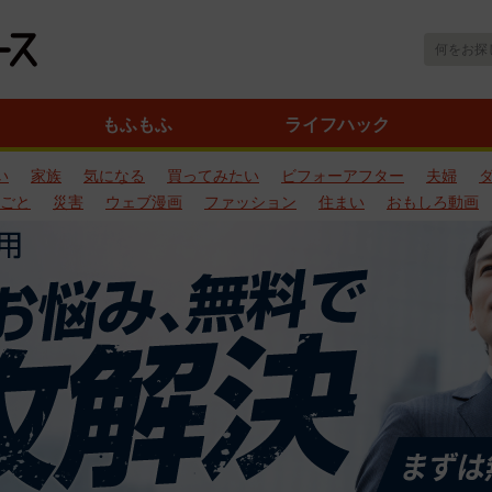
もふもふ
ライフハック
い
家族
気になる
買ってみたい
ビフォーアフター
夫婦
ごと
災害
ウェブ漫画
ファッション
住まい
おもしろ動画