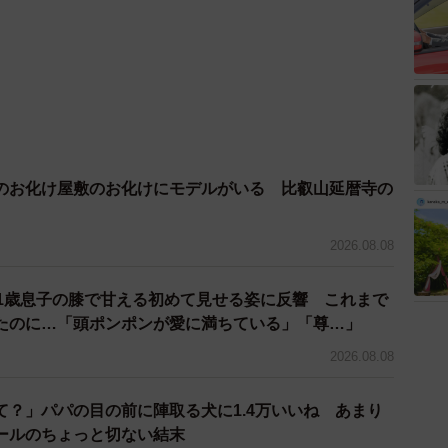
のお化け屋敷のお化けにモデルがいる 比叡山延暦寺の
2026.08.08
 1歳息子の膝で甘える初めて見せる姿に反響 これまで
たのに…「頭ポンポンが愛に満ちている」「尊…」
2026.08.08
て？」パパの目の前に陣取る犬に1.4万いいね あまり
ールのちょっと切ない結末