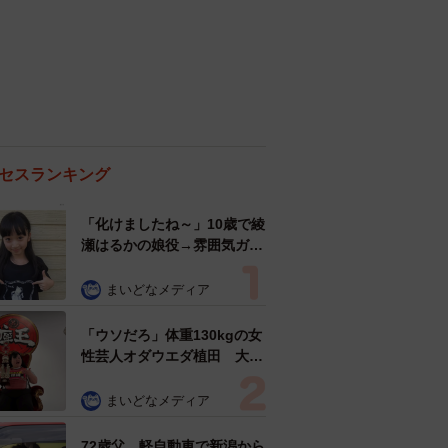
セスランキング
「化けましたね～」10歳で綾
瀬はるかの娘役→雰囲気ガラ
リの18歳に成長 「メイクで
雰囲気が」「宝塚に入れそ
まいどなメディア
う」
「ウソだろ」体重130kgの女
性芸人オダウエダ植田 大学
時代のほっそり姿に「マジ
で」
まいどなメディア
72歳父、軽自動車で新潟から