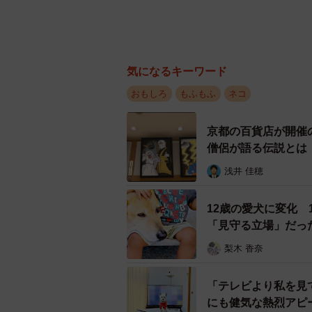
気になるキーワード
おもしろ
もふもふ
ネコ
京都の百貨店が開催
僧侶が語る伝説とは
浅井 佳穂
12歳の愛犬に変化
「見守る立場」だっ
梨木 香奈
「テレビより私を見
にも健気な熱烈アピ