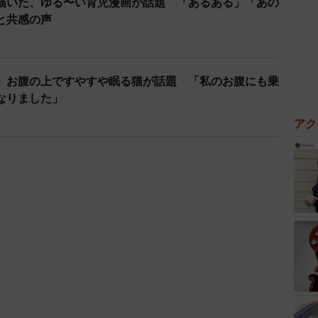
描いた、ゆる〜い育児漫画が話題 「あるある」「あの
と共感の声
）
」お腹の上ですやすや眠る猫が話題 「私のお腹にも乗
なりました」
アク