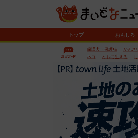
ニ
トップ
おもしろ
ュ
ー
保護犬・保護猫
かんさ
ス
一
ネコ
ともに生きる
し
覧