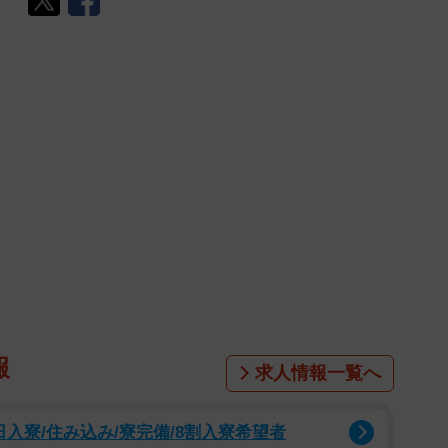
報
求人情報一覧へ
入寮/住み込み/寮完備/8割入寮希望者