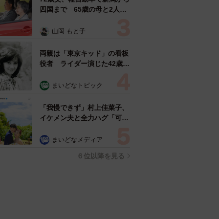
四国まで 65歳の母と2人で
3泊4日の旅 パーキングの休
憩まで分刻み… 「大学生で
山岡 もと子
も組まねえよ！」
両親は「東京キッド」の看板
役者 ライダー演じた42歳元
俳優が再婚妻との「ウエディ
ングフォト」計画を明言
まいどなトピック
「センスあるカメラマン求
む」
「我慢できず」村上佳菜子、
イケメン夫と全力ハグ「可愛
いふたり」「素敵なご夫婦」
まいどなメディア
６位以降を見る