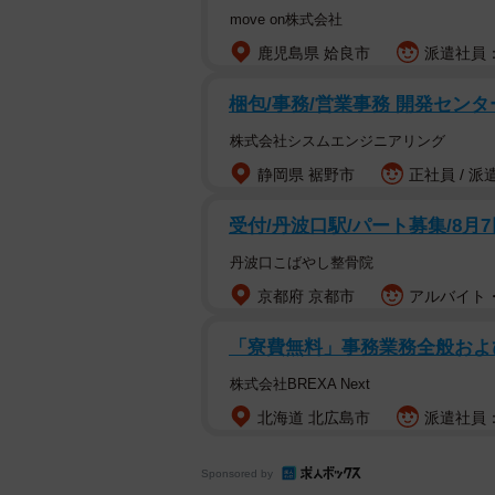
move on株式会社
鹿児島県 姶良市
派遣社員：時
梱包/事務/営業事務 開発センタ
株式会社シスムエンジニアリング
静岡県 裾野市
正社員 / 派
受付/丹波口駅/パート募集/8月
丹波口こばやし整骨院
京都府 京都市
アルバイト・
「寮費無料」事務業務全般および
株式会社BREXA Next
北海道 北広島市
派遣社員：
Sponsored by