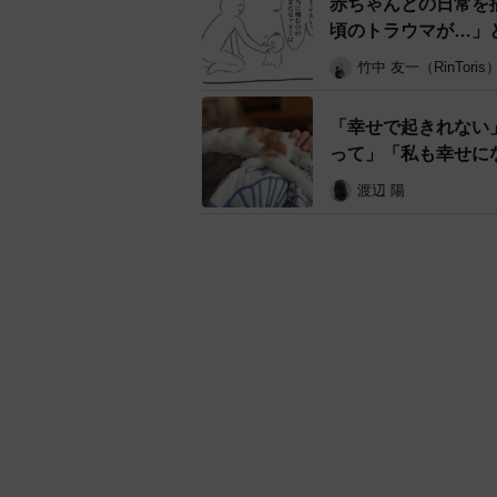
赤ちゃんとの日常を
頃のトラウマが…」
竹中 友一（RinToris
「幸せで起きれない
って」「私も幸せに
渡辺 陽