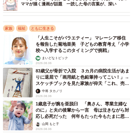
ママが描く漫画が話題 一読した母の言葉が、深い
家族
福祉
ともに生きる
「人生こそがバラエティー」 マレーシア移住
を報告した菊地亜美 子どもの教育考え「小学
校へ入学するこのタイミングで挑戦」
3/19
まいどなトピック
息子の話題で笑みを浮かべるお母さん（ちひろさん提供）
2026.08.06
83歳父が骨折で入院 ３カ月の病院生活があま
漫画の始まりは夕方の商店街を思わせる場面から。お母さ
りに退屈で「画用紙と色鉛筆持ってこい！」→
スケッチブックを見た家族が仰天「これ、売れ
んは育ち盛りのジュンとリエが待っていることを思い出し
ますよ…」
中将 タカノリ
家路を急ぎます。そこに現れた見知らぬメガネの男性は、
2026.08.06
「ジュンの担任です」と告げます。並んで歩く二人の話題
1歳息子が腕を亜脱臼 「奥さん、専業主婦な
のに」と夫の後輩から一言 母は泣きながら対
は反抗期真っ盛りのジュンのこと。愚痴をこぼすお母さん
応し必死だった 何年もたった今もたまに思い
ですが、「毎日お母様の自慢話をされてますよ」「本当に
出し…
山岡 もと子
お母さまが自慢で大好きなんですね」という男性の言葉
2026.08.06