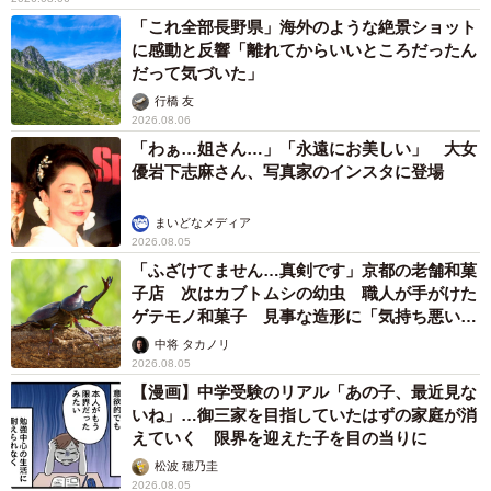
「これ全部長野県」海外のような絶景ショット
に感動と反響「離れてからいいところだったん
だって気づいた」
行橋 友
2026.08.06
「わぁ…姐さん…」「永遠にお美しい」 大女
優岩下志麻さん、写真家のインスタに登場
まいどなメディア
2026.08.05
「ふざけてません…真剣です」京都の老舗和菓
子店 次はカブトムシの幼虫 職人が手がけた
ゲテモノ和菓子 見事な造形に「気持ち悪いく
らいリアル」
中将 タカノリ
2026.08.05
【漫画】中学受験のリアル「あの子、最近見な
いね」…御三家を目指していたはずの家庭が消
えていく 限界を迎えた子を目の当りに
松波 穂乃圭
2026.08.05