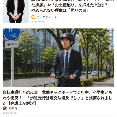
「おかえり、お母さん」が意味するのは（ちひろさん提供）
な挨拶」や「お土産配り」を抑えた1位は？
やめられない理由は「周りの目」
まいどなデータ
2026.08.06
自転車通行可の歩道 電動キックボードで走行中、小学生とあ
わや衝突！ 「歩道走行は道交法違反でしょ」と指摘されまし
た【弁護士が解説】
長澤 芳子
2026.08.06
7/19