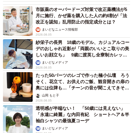
市販薬のオーバードーズ対策で改正薬機法が5
月に施行、かぜ薬を購入した人の約6割が「法
改正を認知」乱用防止の指定成分とは？
まいどなニュース情報部
2026.08.05
紗栄子の長男 18歳のモデル、カジュアルコー
デのおしゃれ近影が「両親のいいとこ取りの美
しいお顔立ち」 9歳に渡英し全寮制カレッジ
で学ぶ
まいどなメディア
2026.08.05
たった50パーツのレゴで作った極小仏壇 ろう
そく、花立て、お供えのご飯、観音開きの扉の
奥には位牌も…「チーンの音が聞こえてきそ
う」
山岡 もと子
2026.08.05
透明感が半端ない！ 「50歳には見えない」
「永遠に綺麗」な内田有紀 ショートヘア＆半
袖白シャツの最強夏コーデ
まいどなメディア