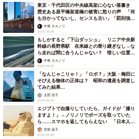
東京・千代田区の中央線高架に心ない落書き
「驚いています。漫画を読んでくださりありがとうござい
歴史ある昌平橋架道橋の被害に怒りの声 「何
ます。みなさんの感想もとても嬉しいです。実家に帰れた
も分かってないし、センスも古い」「罰則強化
ら仏前に「バズったよ」と報告させていただきます」
して」
中将 タカノリ
2026.08.06
ちひろさんの漫画が読めるホームページはこちら
もしかすると「下山ダッシュ」 リニア中央新
幹線の長野県駅 在来線との乗り継ぎなし→な
→
http://chittidesign.blog.jp
ら走れば間に合うんじゃない？ 惜しい位置関
係が反響
中将 タカノリ
2026.08.06
「なんじゃこりゃ！」「ロボ？」大阪・梅田に
そびえる物体の正体は？ 昭和の遺産を調査し
てみた結果…
太田 浩子
2026.08.06
エジプトで自撮りしていたら、ガイドが「撮り
ますよ！」→ノリノリでポーズを取っていた
ら……スマホを返してもらえない 「日本人は
カモ代表かも」「私は6時間で3万円払った」
宮前 晶子
2026.08.06