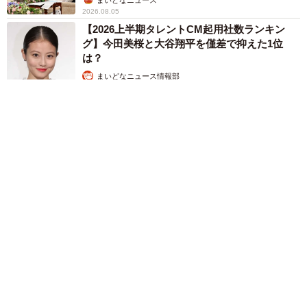
2026.08.05
【2026上半期タレントCM起用社数ランキン
グ】今田美桜と大谷翔平を僅差で抑えた1位
は？
まいどなニュース情報部
2026.08.05
【熊本地震】「米が枯れてしまう！」猛暑と被災の二重苦 八
代市の農家が訴える深刻な水不足「取り合いでけんかにならな
いか心配」