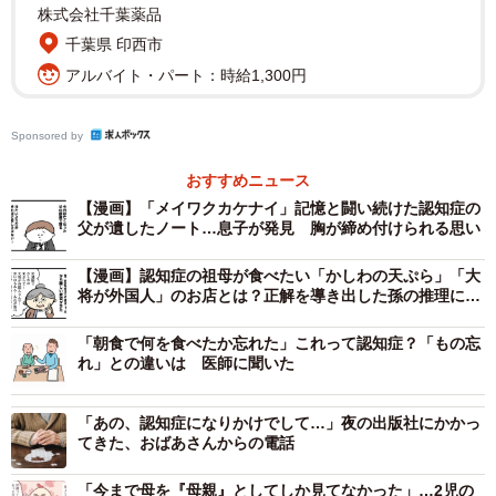
株式会社千葉薬品
千葉県 印西市
アルバイト・パート：時給1,300円
Sponsored by
おすすめニュース
2/19
【漫画】「メイワクカケナイ」記憶と闘い続けた認知症の
父が遺したノート…息子が発見 胸が締め付けられる思い
あっ、いけない。二人が待っている！（ちひろさん提供）
【漫画】認知症の祖母が食べたい「かしわの天ぷら」「大
将が外国人」のお店とは？正解を導き出した孫の推理に称
賛の声
「朝食で何を食べたか忘れた」これって認知症？「もの忘
れ」との違いは 医師に聞いた
「あの、認知症になりかけでして…」夜の出版社にかかっ
てきた、おばあさんからの電話
「今まで母を『母親』としてしか見てなかった」…2児の