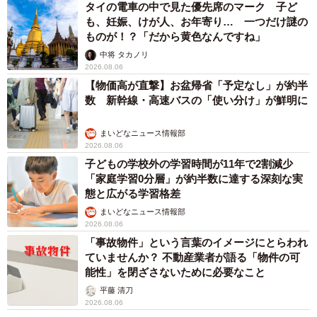
タイの電車の中で見た優先席のマーク 子ど
も、妊娠、けが人、お年寄り… 一つだけ謎の
「おかえり、お母さん」（ちひろさん提供）
ものが！？「だから黄色なんですね」
中将 タカノリ
―タイトルに込めた意味を教えてください
2026.08.06
【物価高が直撃】お盆帰省「予定なし」が約半
「３つの意味があります。主人公のお母さん、もうおばあ
数 新幹線・高速バスの「使い分け」が鮮明に
ちゃんなんですよね。もちろん子育ては終えて孫もいま
まいどなニュース情報部
す。そんなおばあちゃんが、悩みがありながらも充実して
2026.08.06
いた「お母さん」時代に戻るという意味での「おかえり、
子どもの学校外の学習時間が11年で2割減少
お母さん」、そしてこのおばあちゃんは子ども達にとって
「家庭学習0分層」が約半数に達する深刻な実
態と広がる学習格差
はいつまでもお母さんです。子育て時代に戻ってしまって
まいどなニュース情報部
いるお母さんが、現代のおばあちゃんに戻ってくれたこと
2026.08.06
への「おかえり、お母さん」、そして最後に家族のいる家
「事故物件」という言葉のイメージにとらわれ
に帰り着くという意味での「おかえり、お母さん」です」
ていませんか？ 不動産業者が語る「物件の可
能性」を閉ざさないために必要なこと
平藤 清刀
―漫画が広く読まれています
2026.08.06