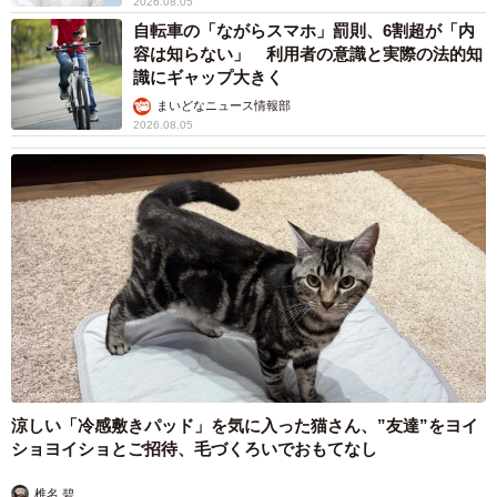
2026.08.05
自転車の「ながらスマホ」罰則、6割超が「内
容は知らない」 利用者の意識と実際の法的知
識にギャップ大きく
まいどなニュース情報部
2026.08.05
涼しい「冷感敷きパッド」を気に入った猫さん、”友達”をヨイ
ショヨイショとご招待、毛づくろいでおもてなし
椎名 碧