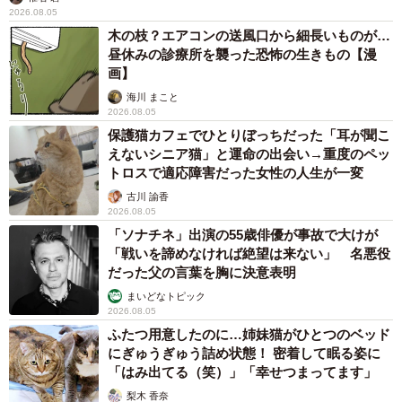
2026.08.05
木の枝？エアコンの送風口から細長いものが…
昼休みの診療所を襲った恐怖の生きもの【漫
画】
海川 まこと
2026.08.05
保護猫カフェでひとりぼっちだった「耳が聞こ
えないシニア猫」と運命の出会い→重度のペッ
トロスで適応障害だった女性の人生が一変
古川 諭香
2026.08.05
「ソナチネ」出演の55歳俳優が事故で大けが
「戦いを諦めなければ絶望は来ない」 名悪役
だった父の言葉を胸に決意表明
まいどなトピック
2026.08.05
ふたつ用意したのに…姉妹猫がひとつのベッド
にぎゅうぎゅう詰め状態！ 密着して眠る姿に
「はみ出てる（笑）」「幸せつまってます」
梨木 香奈