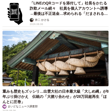
「LINEのQRコードを添付して」社長をかたる
詐欺メール続々 社員を個人アカウントへ誘導
→最後は不正送金…求められる「だまされる前
提」の対策
井二 かける
2026.08.06
重みも歴史もズッシリ…出雲大社の日本最大級「大しめ縄」が8
年ぶり掛けかえ 伝統の「大撚り合わせ」が28万回超再生「ほ
んとに圧巻」
まいどなニュース調査部
2026.08.06