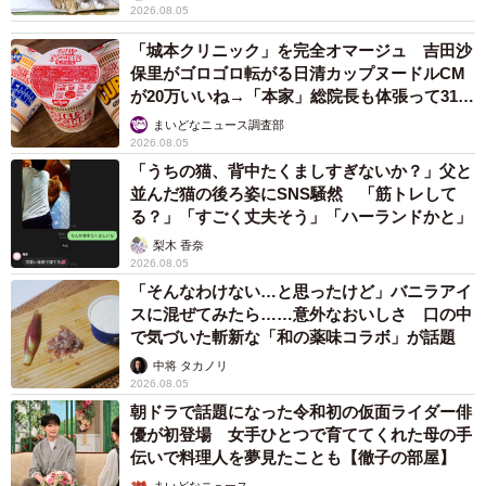
2026.08.05
「城本クリニック」を完全オマージュ 吉田沙
保里がゴロゴロ転がる日清カップヌードルCM
が20万いいね→「本家」総院長も体張って31万
いいね
まいどなニュース調査部
2026.08.05
「うちの猫、背中たくましすぎないか？」父と
並んだ猫の後ろ姿にSNS騒然 「筋トレして
る？」「すごく丈夫そう」「ハーランドかと」
梨木 香奈
2026.08.05
「そんなわけない…と思ったけど」バニラアイ
スに混ぜてみたら……意外なおいしさ 口の中
で気づいた斬新な「和の薬味コラボ」が話題
中将 タカノリ
2026.08.05
朝ドラで話題になった令和初の仮面ライダー俳
優が初登場 女手ひとつで育ててくれた母の手
伝いで料理人を夢見たことも【徹子の部屋】
まいどなニュース