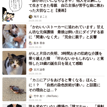
「誰かみたいにならなきゃ」 他人を正解にし
て生きてきた母親 自己主張が苦手な娘に教わ
った大切なこと【漫画】
海川 まこと
2026.08.06
「かわいいストーカーに追われています」甘え
ん坊な元保護猫 最後は飼い主にダイブする姿
に「間違いなく犬」「完全に親子」と反響
梨木 香奈
2026.08.06
がんと片目の失明、3時間おきの壮絶な介護を
乗り越えた猫 「叶わないかもしれない」と覚
悟した19歳の誕生日を迎えて感動
古川 諭香
2026.08.06
「カニにアジをあげると青くなる」ほんと
に！？ 「自然の染色技術が凄い」と話題に
その理由とは…？
竹中 友一（RinToris）
6/19
2026.08.06
誰も求めていない職場の「謎マナー」、「過剰