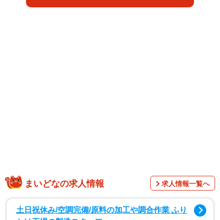
かれる展開、温かいものがこみ上げる結末。大切な人に思
うように会えないコロナ禍。読後、あなたは何を思うでし
ょうか。
まいどなの求人情報
求人情報一覧へ
夫、息子、娘と4人暮らしで、イラストやマンガを描いてい
る主婦のちひろ（@chitti_design）さんがツイッターに投稿
土日祝休み/空調完備/原料の加工や調合作業 ふり