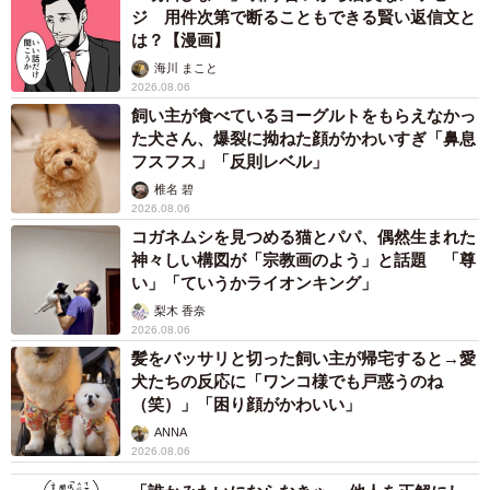
―ご自身の体験が投影されているのでしょうか
ジ 用件次第で断ることもできる賢い返信文と
は？【漫画】
「3年前に亡くなった祖父母が、タイミングは違うのですが
海川 まこと
どちらも認知症になりました。説明下手で長くなりそうな
2026.08.06
飼い主が食べているヨーグルトをもらえなかっ
ので具体的なお話を割愛しますが、そのときに感じた複雑
た犬さん、爆裂に拗ねた顔がかわいすぎ「鼻息
な思いや経験したことを元に描きました」
フスフス」「反則レベル」
椎名 碧
―「子育てママの漫画かな」と読み始めた読者はこの展開
2026.08.06
コガネムシを見つめる猫とパパ、偶然生まれた
に驚いたと思います
神々しい構図が「宗教画のよう」と話題 「尊
い」「ていうかライオンキング」
「時代が錯綜しているだけで「子育てママの漫画」で間違
梨木 香奈
いはないです。認知症の方に見えている世界は本人にとっ
2026.08.06
てはただただリアルな世界なので、私にとって今一番イメ
髪をバッサリと切った飼い主が帰宅すると→愛
犬たちの反応に「ワンコ様でも戸惑うのね
ージしやすいリアルな状況（育児中の働くママ）をストー
（笑）」「困り顔がかわいい」
リーの出だしに持ってきました。将来私が認知症になっ
ANNA
て、今生きている時代に戻ってきたらこんな感じかな…と
2026.08.06
想像しながら描きました」