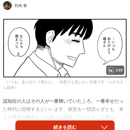
竹内 章
1/19
「いつも、ありがとう母さん」。何度でも言いたい言葉です（ちひろさ
ん提供）
認知症の人はその人が一番輝いていたころ、一番幸せだっ
た時代に回帰するといいます。状況を一切語らずとも、本
人や家族の胸中をくみ取った漫画「おかえり、お母さん」
がSNSで繰り返し読まれています。優しいタッチ、胸を衝
続きを読む