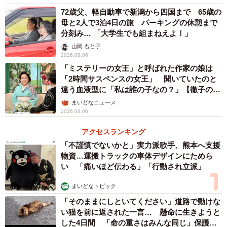
に、その横顔は輝きます。
72歳父、軽自動車で新潟から四国まで 65歳の
母と2人で3泊4日の旅 パーキングの休憩まで
話は進み、自宅そばで「家の前に誰か…」と怪訝に思うお
分刻み… 「大学生でも組まねえよ！」
母さんを、女性が「無事でよかった」と抱きしめます。背
山岡 もと子
2026.08.06
丈はお母さんよりも大きく、一転してお母さんはおばあち
「ミステリーの女王」と呼ばれた作家の娘は
ゃんとして描かれています。「リエ？泣いているの？」と
「2時間サスペンスの女王」 聞いていたのと
戸惑った様子。そしてメガネを外した男性に向かって言い
違う血液型に「私は誰の子なの？」【徹子の部
屋】
ます。「ジュンも来てたの？」
まいどなニュース
2026.08.06
認知症の人がこの世界をどう見えるのかを描いた「認知症
アクセスランキング
世界の歩き方」（ライツ社）によると、認知症の代表的な
「不謹慎でないかと」実力派歌手、熊本へ支援
症状のひとつに記憶障害があります。ふと我に返ったと
物資…運搬トラックの車体デザインにためら
い 「痛いほど伝わる」「行動され立派」
き、今、自分はどこにいるか、どこに向かっているのか、
どこから来たのか、わからなくなってしまうというもので
まいどなトピック
す。過去も、現在も、未来も、すべての記憶が突然、すっ
「そのままにしといてください」道路で動けな
い猫を前に返された一言… 懸命に生きようと
ぽりとなくなってしまうそうです。知識や情報を記憶でき
した4日間 「命の重さはみんな同じ」保護団
なくなったことで、「コンロに火をつけたことを忘れてし