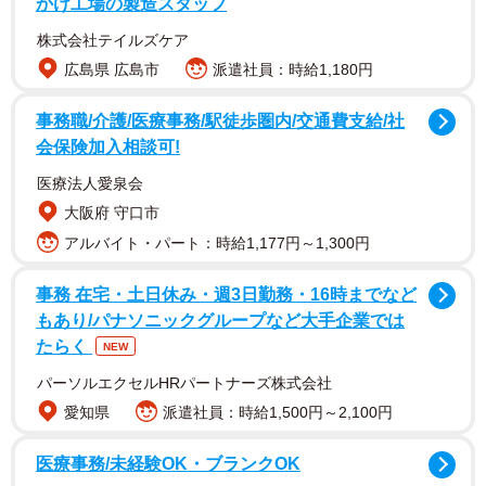
した漫画に心揺さぶられるユーザーが相次いでいます。
かけ工場の製造スタッフ
株式会社テイルズケア
「明日母親に電話しよう」「読んでいて無性に両親に会い
広島県 広島市
派遣社員：時給1,180円
たくなりました」「うちの母が、今ちょうどこんな感じで
これまでも家に帰れない事が3回ほど」「母親に「どなたで
事務職/介護/医療事務/駅徒歩圏内/交通費支給/社
会保険加入相談可!
すか…？」と言われる息子さんの気持ちが辛くてまた泣い
た」「母を思い出した。いろいろ思い出した」「両親が認
医療法人愛泉会
知症になっても優しい気持ちで接してあげたくなった」…
大阪府 守口市
12万を超えるいいねが付きました。離れて暮らす両親を思
アルバイト・パート：時給1,177円～1,300円
う人、介護の経験を思い出す人。自身と重ね合わせるよう
事務 在宅・土日休み・週3日勤務・16時までなど
にこの漫画を読み進めた人は少なくないようです。
もあり/パナソニックグループなど大手企業では
たらく
NEW
パーソルエクセルHRパートナーズ株式会社
愛知県
派遣社員：時給1,500円～2,100円
医療事務/未経験OK・ブランクOK