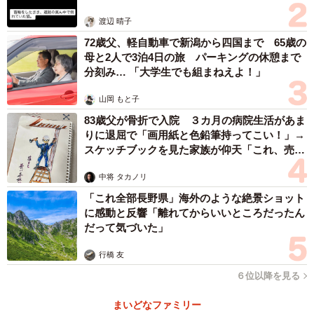
体代表の訴え
まう」「バスの降車ボタンが押せない」などの困りごとが
渡辺 晴子
生じるといいます。
72歳父、軽自動車で新潟から四国まで 65歳の
母と2人で3泊4日の旅 パーキングの休憩まで
分刻み… 「大学生でも組まねえよ！」
山岡 もと子
83歳父が骨折で入院 ３カ月の病院生活があま
りに退屈で「画用紙と色鉛筆持ってこい！」→
スケッチブックを見た家族が仰天「これ、売れ
ますよ…」
中将 タカノリ
「これ全部長野県」海外のような絶景ショット
に感動と反響「離れてからいいところだったん
だって気づいた」
行橋 友
６位以降を見る
まいどなファミリー