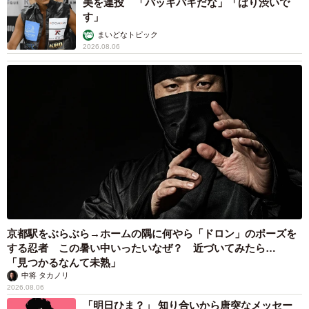
美を連投 「バッキバキだな」「ばり渋いで
す」
まいどなトピック
5/19
2026.08.06
屈託ない笑顔で子どもたちの出迎えを喜ぶお母さん（ちひろさん提供）
ジュンとリエが大人になった今も、お母さんは歩いている
うちに忙しくも充実していた、悩みながらも一生懸命子育
てしていたあの頃に戻っていたのかもしれません。ラスト
近く、お母さんは屈託ない笑顔で2人に「小さい頃もよく家
の前で帰りを待ってくれたわよね」と当時を懐かしみま
す。「…おかえり、母さん」と泣き笑いのリエ、そしてジ
ュンはお母さんの背中に優しく触れます。
京都駅をぶらぶら→ホームの隅に何やら「ドロン」のポーズを
する忍者 この暑い中いったいなぜ？ 近づいてみたら…
認知症という言葉を用いずとも、本人や周囲の胸中を優し
「見つかるなんて未熟」
く描いたちひろさんに聞きました。
中将 タカノリ
2026.08.06
「明日ひま？」 知り合いから唐突なメッセー