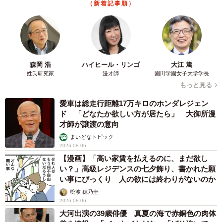
（新着記事順）
4/19
えっ、この展開って…（ちひろさん提供）
森岡 浩
ハイヒール・リンゴ
大江 篤
姓氏研究家
漫才師
園田学園女子大学学長
もっと見る
愛車は総走行距離17万キロのホンダレジェン
ド 「どなたか欲しい方が居たら」 大御所漫
才師が譲渡の意向
まいどなトピック
2026.08.06
【漫画】「高い家賃を払えるのに、まだ欲し
い？」高級レジデンスの七夕飾り、書かれた願
い事にびっくり 人の欲には終わりがないのか
松波 穂乃圭
2026.08.06
大河出演の39歳俳優 真夏の海で赤銅色の肉体