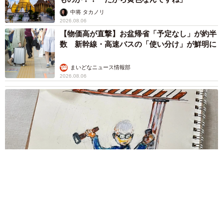
まいどなニュース情報部
2026.08.06
「事故物件」という言葉のイメージにとらわれ
ていませんか？ 不動産業者が語る「物件の可
能性」を閉ざさないために必要なこと
平藤 清刀
2026.08.06
もしかすると「下山ダッシュ」 リニア中央新
幹線の長野県駅 在来線との乗り継ぎなし→な
ら走れば間に合うんじゃない？ 惜しい位置関
係が反響
中将 タカノリ
2026.08.06
「なんじゃこりゃ！」「ロボ？」大阪・梅田に
そびえる物体の正体は？ 昭和の遺産を調査し
てみた結果…
太田 浩子
2026.08.06
エジプトで自撮りしていたら、ガイドが「撮り
ますよ！」→ノリノリでポーズを取っていた
ら……スマホを返してもらえない 「日本人は