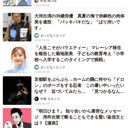
コガネムシを見つめる猫とパパ、偶然生まれた神々しい構図が
「宗教画のよう」と話題 「尊い」「ていうかライオンキン
グ」
梨木 香奈
2026.08.06
髪をバッサリと切った飼い主が帰宅すると→愛
犬たちの反応に「ワンコ様でも戸惑うのね
（笑）」「困り顔がかわいい」
ANNA
2026.08.06
「誰かみたいにならなきゃ」 他人を正解にし
て生きてきた母親 自己主張が苦手な娘に教わ
った大切なこと【漫画】
海川 まこと