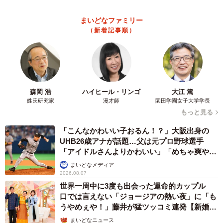
「即座に案内することが不可能です」レストランの入り口に大
きな注意書き オートリザーブからの予約を拒否するお断りに
賛同者続々
中将 タカノリ
2026.08.07
「本は買うだけでいい」京極夏彦さんの言葉に
共感した女性→リビングの本棚に140冊を積
読 「家に自分だけの本屋さん」
山岡 もと子
2026.08.07
友人のマンション敷地内に度々車を停めていた
ら…注意の貼り紙でナンバーをさらされました
【弁護士が解説】
長澤 芳子
2026.08.07