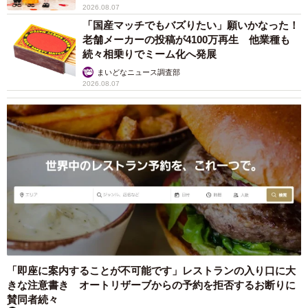
愛車は総走行距離17万キロのホンダレジェン
ド 「どなたか欲しい方が居たら」 大御所漫
才師が譲渡の意向
まいどなトピック
2026.08.06
【漫画】「高い家賃を払えるのに、まだ欲し
い？」高級レジデンスの七夕飾り、書かれた願
い事にびっくり 人の欲には終わりがないのか
松波 穂乃圭
2026.08.06
大河出演の39歳俳優 真夏の海で赤銅色の肉体
美を連投 「バッキバキだな」「ばり渋いで
す」
まいどなトピック
2026.08.06
「人生こそがバラエティー」 マレーシア移住
を報告した菊地亜美 子どもの教育考え「小学
校へ入学するこのタイミングで挑戦」
まいどなトピック
2026.08.06