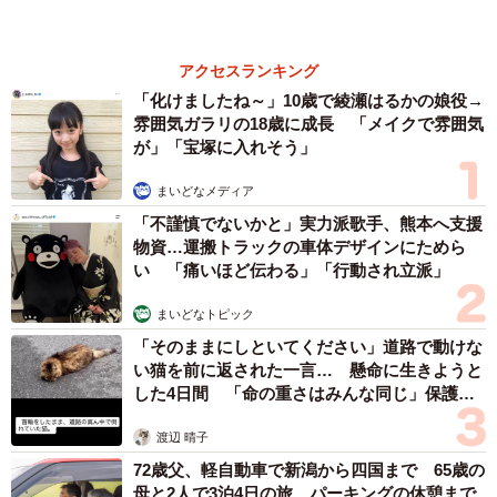
まいどなファミリー
（新着記事順）
森岡 浩
ハイヒール・リンゴ
大江 篤
姓氏研究家
漫才師
園田学園女子大学学長
もっと見る