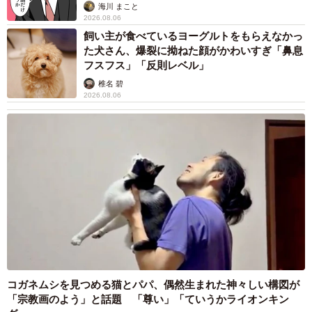
2026.08.06
「かわいいストーカーに追われています」甘え
ん坊な元保護猫 最後は飼い主にダイブする姿
に「間違いなく犬」「完全に親子」と反響
梨木 香奈
2026.08.06
がんと片目の失明、3時間おきの壮絶な介護を
乗り越えた猫 「叶わないかもしれない」と覚
悟した19歳の誕生日を迎えて感動
古川 諭香
2026.08.06
「カニにアジをあげると青くなる」ほんと
に！？ 「自然の染色技術が凄い」と話題に
その理由とは…？
竹中 友一（RinToris）
2026.08.06
誰も求めていない職場の「謎マナー」、「過剰
な挨拶」や「お土産配り」を抑えた1位は？
やめられない理由は「周りの目」
まいどなデータ