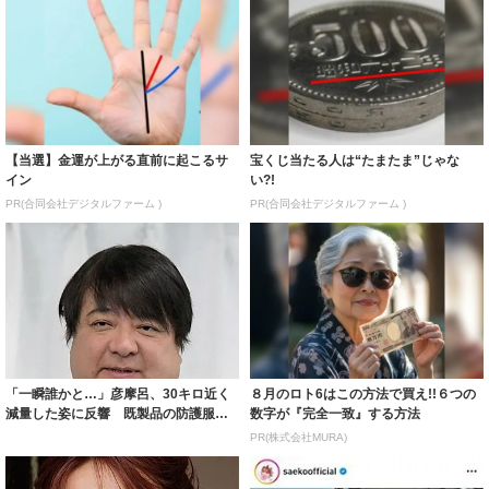
【当選】金運が上がる直前に起こるサ
宝くじ当たる人は“たまたま”じゃな
イン
い?!
PR(合同会社デジタルファーム )
PR(合同会社デジタルファーム )
「一瞬誰かと…」彦摩呂、30キロ近く
８月のロト6はこの方法で買え!!６つの
減量した姿に反響 既製品の防護服が
数字が『完全一致』する方法
着られると...
PR(株式会社MURA)