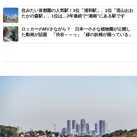
たかの森駅」、1位は…2年連続で“湘南”にある駅です
ロッカーのMVさながら？ 日本一小さな植物園が公開し
た動画が話題 「渋谷～～っ」「緑の妖精が踊っている」
生田緑地から見た武蔵小杉駅のビル群
（Naokita/stock.adobe.com）