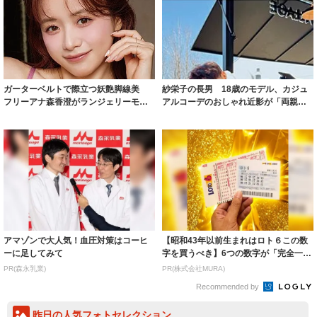
ガーターベルトで際立つ妖艶脚線美
紗栄子の長男 18歳のモデル、カジュ
フリーアナ森香澄がランジェリーモデ
アルコーデのおしゃれ近影が「両親の
ルに ｢PE...
いいとこ取...
アマゾンで大人気！血圧対策はコーヒ
【昭和43年以前生まれはロト６この数
ーに足してみて
字を買うべき】6つの数字が「完全一
致」する方...
PR(森永乳業)
PR(株式会社MURA)
Recommended by
昨日の人気フォトセレクション