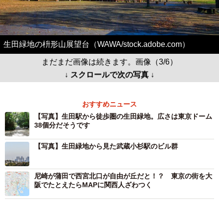
生田緑地の枡形山展望台（WAWA/stock.adobe.com）
まだまだ画像は続きます。画像（3/6）
↓ スクロールで次の写真 ↓
おすすめニュース
【写真】生田駅から徒歩圏の生田緑地。広さは東京ドーム
38個分だそうです
【写真】生田緑地から見た武蔵小杉駅のビル群
尼崎が蒲田で西宮北口が自由が丘だと！？ 東京の街を大
阪でたとえたらMAPに関西人ざわつく
住みたい首都圏の人気駅！3位「浦和駅」、2位「流山おお