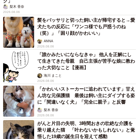
2026.08.06
自転車通行可の歩道 電動キックボードで走行
中、小学生とあわや衝突！ 「歩道走行は道交
法違反でしょ」と指摘されました【弁護士が解
説】
長澤 芳子
2026.08.06
タイの電車の中で見た優先席のマーク 子ど
も、妊娠、けが人、お年寄り… 一つだけ謎の
ものが！？「だから黄色なんですね」
中将 タカノリ
2026.08.06
【物価高が直撃】お盆帰省「予定なし」が約半
数 新幹線・高速バスの「使い分け」が鮮明に
まいどなニュース情報部
2026.08.06