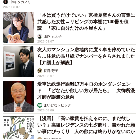
京都駅をぶらぶら→ホームの隅に何やら「ドロ
ン」のポーズをする忍者 この暑い中いったい
なぜ？ 近づいてみたら… 「見つかるなんて
未熟」
中将 タカノリ
2026.08.06
「明日ひま？」 知り合いから唐突なメッセー
ジ 用件次第で断ることもできる賢い返信文と
は？【漫画】
海川 まこと
2026.08.06
飼い主が食べているヨーグルトをもらえなかっ
た犬さん、爆裂に拗ねた顔がかわいすぎ「鼻息
フスフス」「反則レベル」
椎名 碧
2026.08.06