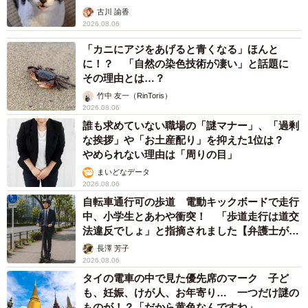
83歳父が骨折で入院 ３カ月の病院生活があまりに退屈で「画
用紙と色鉛筆持ってこい！」→スケッチブックを見た家族が仰
天「これ、売れますよ…」
中将 タカノリ
2026.08.06
1歳息子が腕を亜脱臼 「奥さん、専業主婦な
のに」と夫の後輩から一言 母は泣きながら対
応し必死だった 何年もたった今もたまに思い
出し…
山岡 もと子
2026.08.06
子どもの学校外の学習時間が11年で2割減少
「家庭学習0分層」が約半数に達する深刻な実
態と広がる学習格差