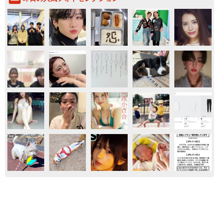
東京
世の中の仕組み
お金
鉄道
「火事以来10カ月ぶり」全焼した自宅訪れた林
家ぺー 内装も壁も取り払われスケルトン状態
の部屋に呆然
まいどなトピック
2026.08.07
東京・千代田区の中央線高架に心ない落書き