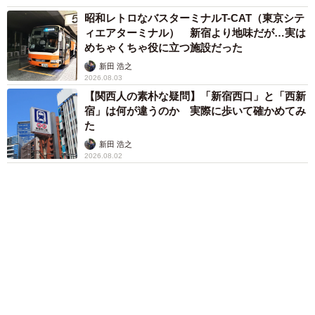
まいどなトピック
「そのままにしといてください」道路で動けな
い猫を前に返された一言… 懸命に生きようと
した4日間 「命の重さはみんな同じ」保護団
体代表の訴え
渡辺 晴子
72歳父、軽自動車で新潟から四国まで 65歳の
母と2人で3泊4日の旅 パーキングの休憩まで
分刻み… 「大学生でも組まねえよ！」
山岡 もと子
愛車は総走行距離17万キロのホンダレジェン
ド 「どなたか欲しい方が居たら」 大御所漫
才師が譲渡の意向
まいどなトピック
６位以降を見る