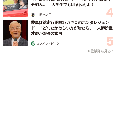
「こんなかわいい子おるん！？」大阪出身の
UHB26歳アナが話題…父は元プロ野球選手
「アイドルさんよりかわいい」「めちゃ爽や
か」
まいどなメディア
2026.08.07
世界一周中に3度も出会った運命的カップル
口では言えない「ジョージアの熱い夜」に「も
うやめぇや！」藤井が猛ツッコミ連発【新婚さ
ん】
まいどなニュース
2026.08.07
「国産マッチでもバズりたい」願いかなった！
老舗メーカーの投稿が4100万再生 他業種も
続々相乗りでミーム化へ発展
まいどなニュース調査部
2026.08.07