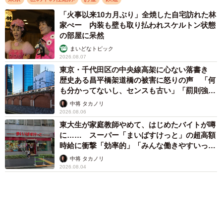
アクセスランキング
「化けましたね～」10歳で綾瀬はるかの娘役→
雰囲気ガラリの18歳に成長 「メイクで雰囲気
が」「宝塚に入れそう」
まいどなメディア
「不謹慎でないかと」実力派歌手、熊本へ支援
物資…運搬トラックの車体デザインにためら
い 「痛いほど伝わる」「行動され立派」