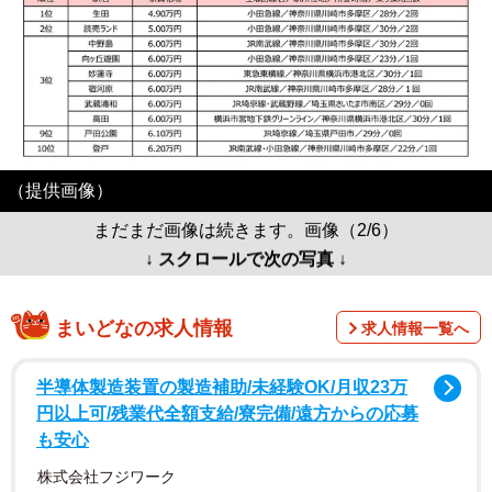
（提供画像）
まだまだ画像は続きます。画像（2/6）
↓ スクロールで次の写真 ↓
まいどなの求人情報
求人情報一覧へ
半導体製造装置の製造補助/未経験OK/月収23万
円以上可/残業代全額支給/寮完備/遠方からの応募
も安心
株式会社フジワーク