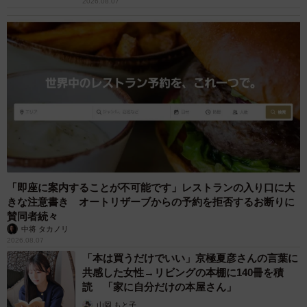
ド 「どなたか欲しい方が居たら」 大御所漫
才師が譲渡の意向
まいどなトピック
2026.08.06
【漫画】「高い家賃を払えるのに、まだ欲し
い？」高級レジデンスの七夕飾り、書かれた願
い事にびっくり 人の欲には終わりがないのか
松波 穂乃圭
2026.08.06
大河出演の39歳俳優 真夏の海で赤銅色の肉体
美を連投 「バッキバキだな」「ばり渋いで
す」
まいどなトピック
2026.08.06
「人生こそがバラエティー」 マレーシア移住
を報告した菊地亜美 子どもの教育考え「小学
校へ入学するこのタイミングで挑戦」
まいどなトピック
2026.08.06