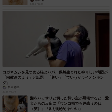
「かわいいストーカーに追われています」甘え
ん坊な元保護猫 最後は飼い主にダイブする姿
に「間違いなく犬」「完全に親子」と反響
梨木 香奈
2026.08.06
がんと片目の失明、3時間おきの壮絶な介護を
乗り越えた猫 「叶わないかもしれない」と覚
悟した19歳の誕生日を迎えて感動
古川 諭香
2026.08.06
「カニにアジをあげると青くなる」ほんと
に！？ 「自然の染色技術が凄い」と話題に
その理由とは…？
竹中 友一（RinToris）
2026.08.06
誰も求めていない職場の「謎マナー」、「過剰
な挨拶」や「お土産配り」を抑えた1位は？
やめられない理由は「周りの目」
まいどなデータ
2026.08.06