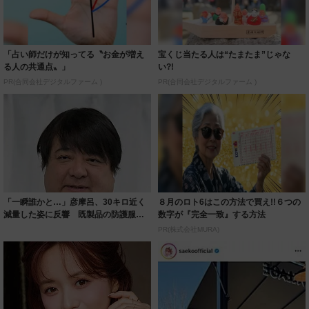
「占い師だけが知ってる〝お金が増え
宝くじ当たる人は“たまたま”じゃな
る人の共通点〟」
い?!
PR(合同会社デジタルファーム )
PR(合同会社デジタルファーム )
「一瞬誰かと…」彦摩呂、30キロ近く
８月のロト6はこの方法で買え!!６つの
減量した姿に反響 既製品の防護服が
数字が『完全一致』する方法
着られると...
PR(株式会社MURA)