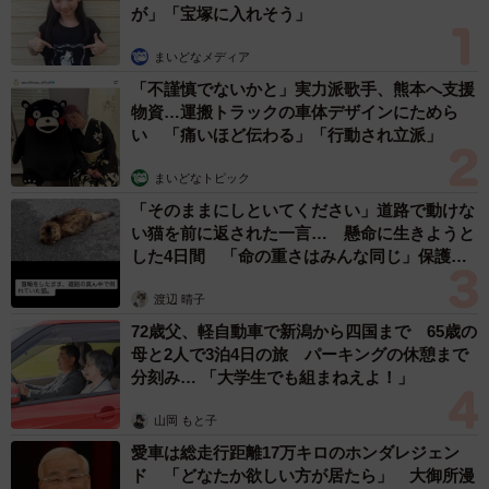
山岡 もと子
愛車は総走行距離17万キロのホンダレジェン
ド 「どなたか欲しい方が居たら」 大御所漫
才師が譲渡の意向
まいどなトピック
６位以降を見る
まいどなファミリー
（新着記事順）
森岡 浩
ハイヒール・リンゴ
大江 篤
姓氏研究家
漫才師
園田学園女子大学学長
もっと見る
「こんなかわいい子おるん！？」大阪出身の