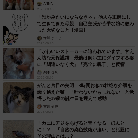
自転車通行可の歩道 電動キックボードで走行
中、小学生とあわや衝突！ 「歩道走行は道交
法違反でしょ」と指摘されました【弁護士が解
説】
長澤 芳子
2026.08.06
タイの電車の中で見た優先席のマーク 子ど
も、妊娠、けが人、お年寄り… 一つだけ謎の
ものが！？「だから黄色なんですね」
中将 タカノリ
2026.08.06
【物価高が直撃】お盆帰省「予定なし」が約半
数 新幹線・高速バスの「使い分け」が鮮明に
まいどなニュース情報部
2026.08.06