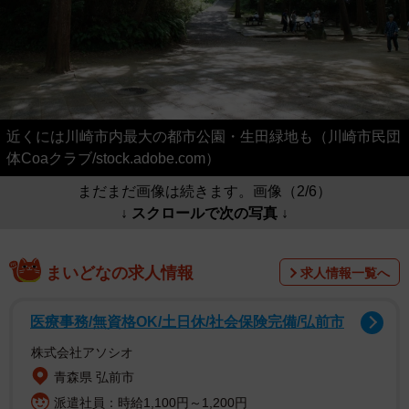
近くには川崎市内最大の都市公園・生田緑地も（川崎市民団
体Coaクラブ/stock.adobe.com）
まだまだ画像は続きます。画像（2/6）
↓ スクロールで次の写真 ↓
まいどなの求人情報
求人情報一覧へ
医療事務/無資格OK/土日休/社会保険完備/弘前市
株式会社アソシオ
青森県 弘前市
派遣社員：時給1,100円～1,200円