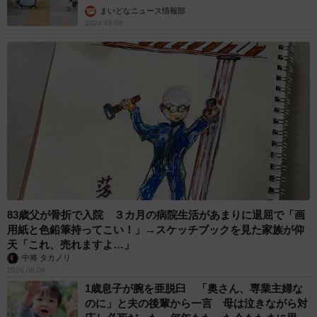
2026.08.06
「事故物件」という言葉のイメージにとらわれ
ていませんか？ 不動産業者が語る「物件の可
能性」を閉ざさないために必要なこと
平藤 清刀
2026.08.06
もしかすると「下山ダッシュ」 リニア中央新
幹線の長野県駅 在来線との乗り継ぎなし→な
ら走れば間に合うんじゃない？ 惜しい位置関
係が反響
中将 タカノリ
2026.08.06
「なんじゃこりゃ！」「ロボ？」大阪・梅田に
そびえる物体の正体は？ 昭和の遺産を調査し
てみた結果…
太田 浩子
2026.08.06
エジプトで自撮りしていたら、ガイドが「撮り
ますよ！」→ノリノリでポーズを取っていた
ら……スマホを返してもらえない 「日本人は
カモ代表かも」「私は6時間で3万円払った」
宮前 晶子