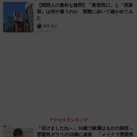
2026.08.02
アクセスランキング
「化けましたね～」10歳で綾瀬はるかの娘役→
雰囲気ガラリの18歳に成長 「メイクで雰囲気
が」「宝塚に入れそう」
まいどなメディア
「不謹慎でないかと」実力派歌手、熊本へ支援
物資…運搬トラックの車体デザインにためら
い 「痛いほど伝わる」「行動され立派」
まいどなトピック
「そのままにしといてください」道路で動けな
い猫を前に返された一言… 懸命に生きようと
した4日間 「命の重さはみんな同じ」保護団
体代表の訴え
渡辺 晴子
72歳父、軽自動車で新潟から四国まで 65歳の
母と2人で3泊4日の旅 パーキングの休憩まで
分刻み… 「大学生でも組まねえよ！」