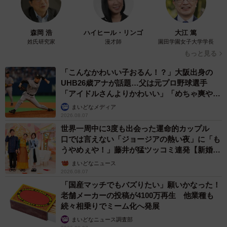
「即座に案内することが不可能です」レストランの入り口に大
きな注意書き オートリザーブからの予約を拒否するお断りに
賛同者続々
中将 タカノリ
2026.08.07
「本は買うだけでいい」京極夏彦さんの言葉に
共感した女性→リビングの本棚に140冊を積
読 「家に自分だけの本屋さん」
山岡 もと子
2026.08.07
友人のマンション敷地内に度々車を停めていた
ら…注意の貼り紙でナンバーをさらされました
【弁護士が解説】
長澤 芳子
2026.08.07
愛車は総走行距離17万キロのホンダレジェン