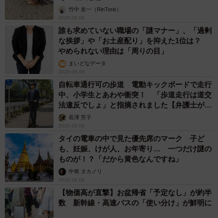
83歳父が骨折で入院 ３カ月の病院生活があまりに退屈で「画
用紙と色鉛筆持ってこい！」→スケッチブックを見た家族が仰
天「これ、売れますよ…」
中将 タカノリ
2026.08.06
1歳息子が腕を亜脱臼 「奥さん、専業主婦な
のに」と夫の後輩から一言 母は泣きながら対
応し必死だった 何年もたった今もたまに思い
出し…
山岡 もと子
2026.08.06
子どもの学校外の学習時間が11年で2割減少
「家庭学習0分層」が約半数に達する深刻な実
態と広がる学習格差
まいどなニュース情報部