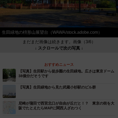
生田緑地の枡形山展望台（WAWA/stock.adobe.com）
まだまだ画像は続きます。画像（3/6）
↓ スクロールで次の写真 ↓
おすすめニュース
【写真】生田駅から徒歩圏の生田緑地。広さは東京ドーム
38個分だそうです
【写真】生田緑地から見た武蔵小杉駅のビル群
尼崎が蒲田で西宮北口が自由が丘だと！？ 東京の街を大
阪でたとえたらMAPに関西人ざわつく