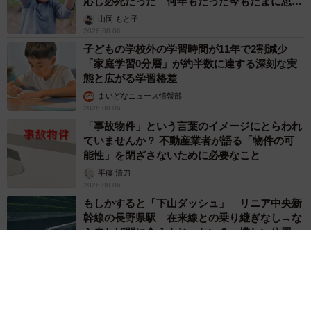
2026.08.06
「LINEのQRコードを添付して」社長をかたる
詐欺メール続々 社員を個人アカウントへ誘導
→最後は不正送金…求められる「だまされる前
提」の対策
井二 かける
2026.08.06
重みも歴史もズッシリ…出雲大社の日本最大級
「大しめ縄」が8年ぶり掛けかえ 伝統の「大
撚り合わせ」が28万回超再生「ほんとに圧巻」
まいどなニュース調査部
2026.08.06
「これ全部長野県」海外のような絶景ショット
に感動と反響「離れてからいいところだったん
だって気づいた」
行橋 友
2026.08.06