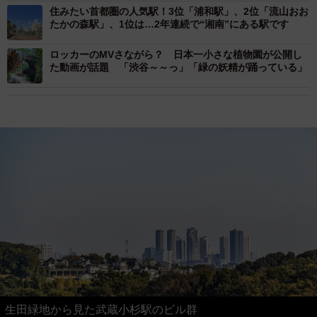
住みたい首都圏の人気駅！3位「浦和駅」、2位「流山おお
たかの森駅」、1位は…2年連続で“湘南”にある駅です
ロッカーのMVさながら？ 日本一小さな植物園が公開し
た動画が話題 「渋谷～～っ」「緑の妖精が踊っている」
生田緑地から見た武蔵小杉駅のビル群