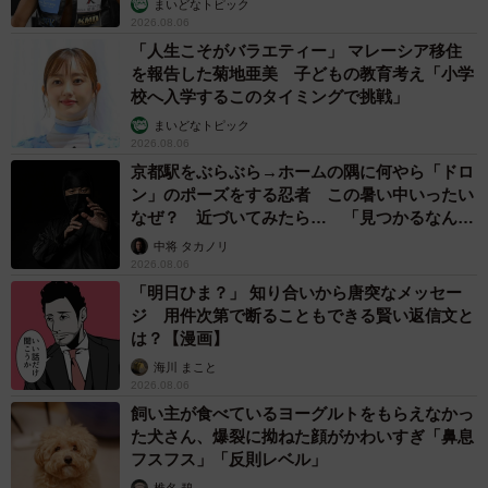
コガネムシを見つめる猫とパパ、偶然生まれた神々しい構図が
「宗教画のよう」と話題 「尊い」「ていうかライオンキン
グ」
梨木 香奈
2026.08.06
髪をバッサリと切った飼い主が帰宅すると→愛
犬たちの反応に「ワンコ様でも戸惑うのね
（笑）」「困り顔がかわいい」
ANNA
2026.08.06
「誰かみたいにならなきゃ」 他人を正解にし
て生きてきた母親 自己主張が苦手な娘に教わ
った大切なこと【漫画】
海川 まこと
2026.08.06