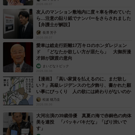
京都駅をぶらぶら→ホームの隅に何やら「ドロ
ン」のポーズをする忍者 この暑い中いったい
なぜ？ 近づいてみたら… 「見つかるなんて
未熟」
中将 タカノリ
2026.08.06
「明日ひま？」 知り合いから唐突なメッセー
ジ 用件次第で断ることもできる賢い返信文と
は？【漫画】
海川 まこと
2026.08.06
飼い主が食べているヨーグルトをもらえなかっ
た犬さん、爆裂に拗ねた顔がかわいすぎ「鼻息
フスフス」「反則レベル」
椎名 碧
2026.08.06