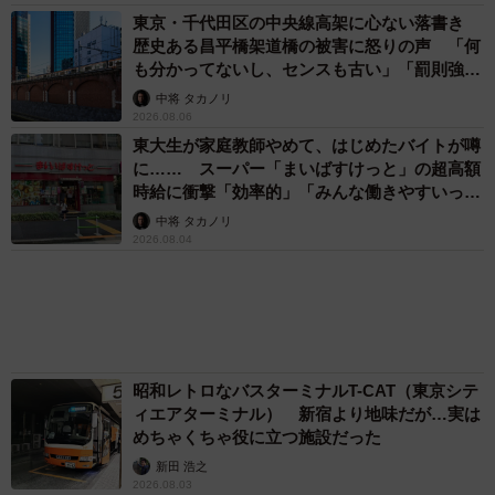
東京・千代田区の中央線高架に心ない落書き
歴史ある昌平橋架道橋の被害に怒りの声 「何
も分かってないし、センスも古い」「罰則強化
して」
中将 タカノリ
2026.08.06
東大生が家庭教師やめて、はじめたバイトが噂
に…… スーパー「まいばすけっと」の超高額
時給に衝撃「効率的」「みんな働きやすいって
言ってる」
中将 タカノリ
2026.08.04
昭和レトロなバスターミナルT-CAT（東京シテ
ィエアターミナル） 新宿より地味だが…実は
めちゃくちゃ役に立つ施設だった
新田 浩之
2026.08.03
【関西人の素朴な疑問】「新宿西口」と「西新
宿」は何が違うのか 実際に歩いて確かめてみ
た
新田 浩之