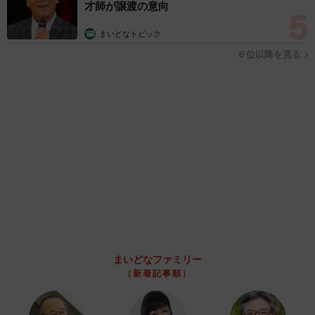
UHB26歳アナが話題…父は元プロ野球選手
「アイドルさんよりかわいい」「めちゃ爽や
か」
まいどなメディア
2026.08.07
世界一周中に3度も出会った運命的カップル
口では言えない「ジョージアの熱い夜」に「も
うやめぇや！」藤井が猛ツッコミ連発【新婚さ
ん】
まいどなニュース
2026.08.07
「国産マッチでもバズりたい」願いかなった！
老舗メーカーの投稿が4100万再生 他業種も
続々相乗りでミーム化へ発展
まいどなニュース調査部
2026.08.07