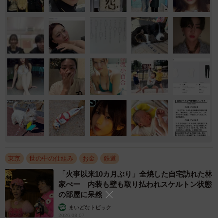
東京
世の中の仕組み
お金
鉄道
「火事以来10カ月ぶり」全焼した自宅訪れた林
家ぺー 内装も壁も取り払われスケルトン状態
の部屋に呆然
まいどなトピック
2026.08.07