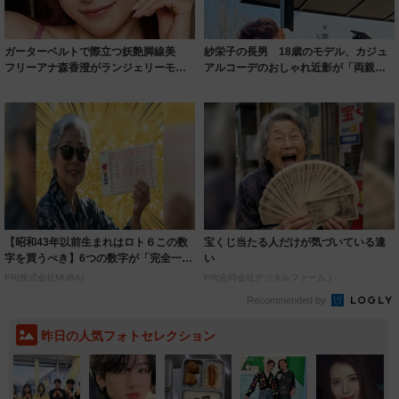
ガーターベルトで際立つ妖艶脚線美
紗栄子の長男 18歳のモデル、カジュ
フリーアナ森香澄がランジェリーモデ
アルコーデのおしゃれ近影が「両親の
ルに ｢PE...
いいとこ取...
【昭和43年以前生まれはロト６この数
宝くじ当たる人だけが気づいている違
字を買うべき】6つの数字が「完全一
い
致」する方...
PR(株式会社MURA)
PR(合同会社デジタルファーム )
Recommended by
昨日の人気フォトセレクション