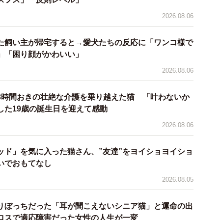
2026.08.06
た飼い主が帰宅すると→愛犬たちの反応に「ワンコ様で
」「困り顔がかわいい」
2026.08.06
3時間おきの壮絶な介護を乗り越えた猫 「叶わないか
した19歳の誕生日を迎えて感動
2026.08.06
ッド」を気に入った猫さん、”友達”をヨイショヨイショ
2/8
いでおもてなし
現場から近いところで、保護された犬歯の折れた子猫（提供写真）
2026.08.05
くで犬歯が折れた子猫や尻尾が切れた猫などが
りぼっちだった「耳が聞こえないシニア猫」と運命の出
ロスで適応障害だった女性の人生が一変