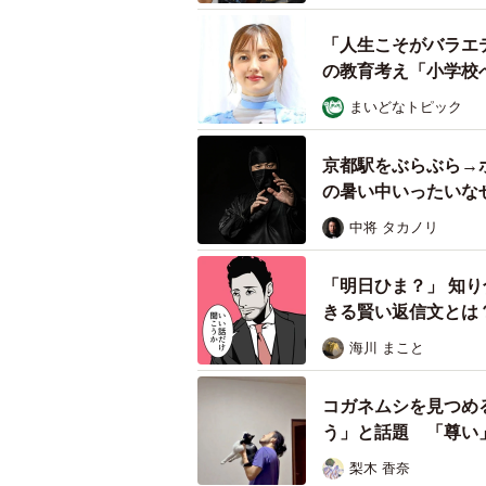
「人生こそがバラエ
の教育考え「小学校
まいどなトピック
尻尾が切断されたようになっていた
京都駅をぶらぶら→
この現場では、8月上旬ごろ、尻尾
の暑い中いったいな
つかりました。Aさんが2匹を保護。
中将 タカノリ
尻尾がきれいに切断されたようにな
の付け根から断尾する手術を病院で
「明日ひま？」 知
す。
きる賢い返信文とは
海川 まこと
「かかりつけの獣医師さんにも動画
り、何か薬品のようなものをかけら
コガネムシを見つめ
ので、虐待とは断定されませんでし
う」と話題 「尊い
ていた母猫なのですが、けがをした
梨木 香奈
今も探していますが、車にひかれた