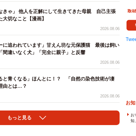
なきゃ」 他人を正解にして生きてきた母親 自己主張
た大切なこと【漫画】
2026.08.06
Twee
ーに追われています」甘えん坊な元保護猫 最後は飼い
「間違いなく犬」「完全に親子」と反響
2026.08.06
ると青くなる」ほんとに！？ 「自然の染色技術が凄
理由とは…？
）
2026.08.06
お知
お
もっと見る
4/8
知
傷を負っていた子猫（提供写真）