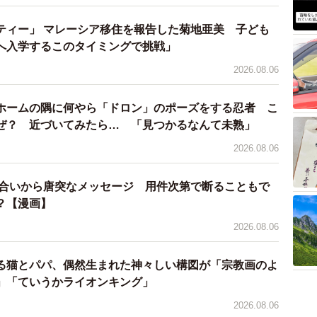
ティー」 マレーシア移住を報告した菊地亜美 子ども
へ入学するこのタイミングで挑戦」
3/8
2026.08.06
母猫。尻尾の付け根から断尾する手術を受けた（提供写真）
ホームの隅に何やら「ドロン」のポーズをする忍者 こ
にけがを負った猫と脇腹に切り傷を負った子猫の2匹が見
ぜ？ 近づいてみたら… 「見つかるなんて未熟」
1匹の猫は、1、2歳くらいのキジ白猫（雌）です。長い
2026.08.06
っていました。尻尾はけがの状態が悪かったため、尻尾
実施。今は、少しずつ傷口も回復に向かっているそうで
り合いから唐突なメッセージ 用件次第で断ることもで
？【漫画】
2026.08.06
などを見て確認していただきました。皮膚がただれてお
れた可能性もあるといわれましたが…やはり確証がない
る猫とパパ、偶然生まれた神々しい構図が「宗教画のよ
た。また、尻尾をけがした猫は4匹の子猫を産んで育て
」「ていうかライオンキング」
母猫を見つけた際、子猫たちがいなくなっていまして。
2026.08.06
のかカラスに襲われてしまったのか。目撃情報もなく、