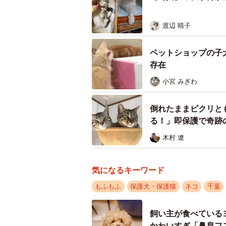
さらに数日前、そのアパートの近く
ました。意識不明の子猫を保護した
渡辺 晴子
「犬歯の折れた子は今まで一度も見
ペットショップの子
逃げてきたのか、捨てられたのか分
存在
のすぐ近くだったこともあり、私が
小宮 みぎわ
した。
倒れたままピクリと
実は、8月に入ってから、私の活動
る！」即保護で奇跡
がないので、虐待とは言い切れない
木村 遼
態だと感じます。これからも仲間の
りです」と話します。
気になるキーワード
もふもふ
保護犬・保護猫
ネコ
千葉
飼い主が食べている
かわいすぎ「鼻息フ