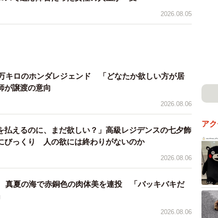
を保護した翌日、現場をパトロールしたところ、餌やり
2026.08.05
たり、爪も落ちていたりしていたとのこと。何者かが餌
性もあり、犬歯が折れた子猫のことも含め警察に相談し
7万キロのホンダレジェンド 「どなたか欲しい方が居
師が譲渡の意向
2026.08.06
アク
を払えるのに、まだ欲しい？」高級レジデンスの七夕飾
にびっくり 人の欲には終わりがないのか
2026.08.06
優 真夏の海で赤銅色の肉体美を連投 「バッキバキだ
」
2026.08.06