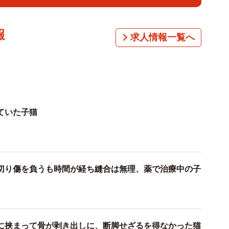
報
求人情報一覧へ
1/8
ていた子猫
かった現場近くで尻尾の切れた猫が保護されるなど虐待が疑われる事
が相次いだ（提供写真）
ートの前で倒れている意識不明の子猫が見つかりまし
動物病院に連れて行きましたが、間もなく死亡。生後2
切り傷を負うも時間が経ち縫合は無理、薬で治療中の子
ボランティアや獣医師らによると、死んだ子猫は横隔膜
かにお腹を強く蹴られ虐待された可能性が高いといいま
うです。
に挟まって骨が剥き出しに、断脚せざるを得なかった猫