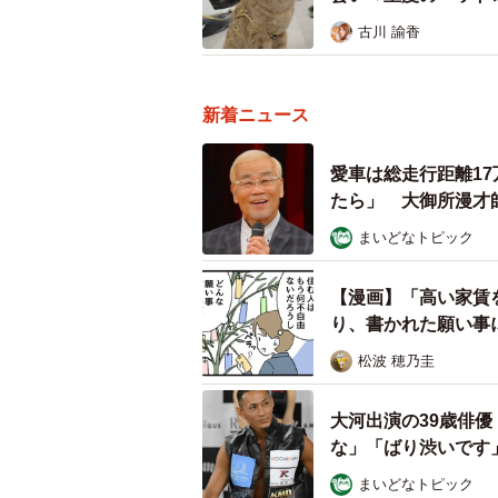
Aさんによると、犬歯が折れた子猫
古川 諭香
場が荒らされ子猫の毛が散乱してい
やり場にいた子猫を連れ去った可能
ているといいます。
新着ニュース
愛車は総走行距離1
たら」 大御所漫才
まいどなトピック
【漫画】「高い家賃
り、書かれた願い事
松波 穂乃圭
大河出演の39歳俳
な」「ばり渋いです
まいどなトピック