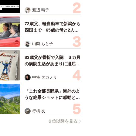
返された一言… 懸命に生き
ようとした4日間 「命の重
渡辺 晴子
さはみんな同じ」保護団体代
表の訴え
72歳父、軽自動車で新潟から
四国まで 65歳の母と2人で
3泊4日の旅 パーキングの休
憩まで分刻み… 「大学生で
山岡 もと子
も組まねえよ！」
83歳父が骨折で入院 ３カ月
の病院生活があまりに退屈で
「画用紙と色鉛筆持ってこ
い！」→スケッチブックを見
中将 タカノリ
た家族が仰天「これ、売れま
すよ…」
「これ全部長野県」海外のよ
うな絶景ショットに感動と反
響「離れてからいいところだ
ったんだって気づいた」
行橋 友
６位以降を見る