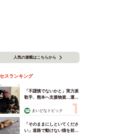
人気の連載はこちらから
セスランキング
「不謹慎でないかと」実力派
歌手、熊本へ支援物資…運搬
トラックの車体デザインにた
めらい 「痛いほど伝わる」
まいどなトピック
「行動され立派」
「そのままにしといてくださ
い」道路で動けない猫を前に