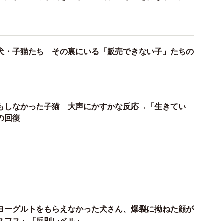
で別のボランティアAさんが犬歯の折れた子猫を保護し
ボランティアの仲間というAさん。
かけたことがなく、突然1匹で現れました。どこからか
犬・子猫たち その裏にいる「販売できない子」たちの
かりませんが…ただ、意識不明の子猫が見つかった場所
保護した子猫も虐待されたのではないかと頭をよぎりま
もしなかった子猫 大声にかすかな反応→「生きてい
するエリアで虐待の疑われる猫を保護しています。証拠
の回復
ものの、けがをする猫が相次いで見つかるのは異常な事
ボランティアとともにパトロールの強化をしていくつも
ヨーグルトをもらえなかった犬さん、爆裂に拗ねた顔が
スフス」「反則レベル」