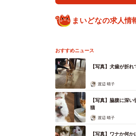
まいどなの求人情
おすすめニュース
【写真】犬歯が折れ
千葉県北西部で8月、意識不明の子猫が見つ
案
渡辺 晴子
千葉県北西部で8月末、とあるアパ
た。地元のボランティアが保護し、
【写真】脇腹に深い
カ月から3カ月ほどの子猫でした。
猫
が破裂するなどの大けがを負い、誰
渡辺 晴子
す。そこで警察に被害届を出したそ
【写真】ワナか何か