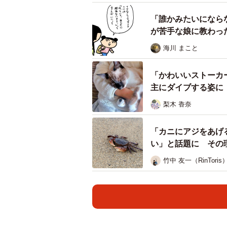
とても心配です」
「誰かみたいになら
が苦手な娘に教わっ
海川 まこと
「かわいいストーカ
主にダイブする姿に
梨木 香奈
「カニにアジをあげ
い」と話題に その
竹中 友一（RinToris
脇腹に切り