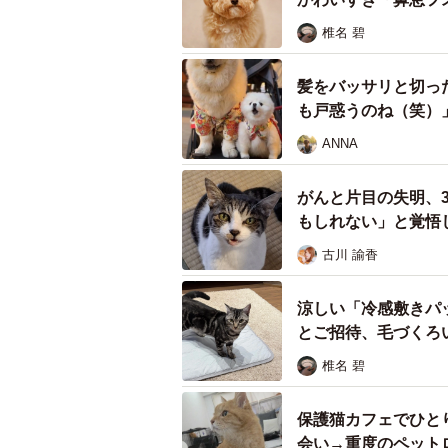
椎名 碧
髪をバッサリと切っ
も戸惑うのね（笑）
ANNA
がんと片目の失明、
もしれない」と覚悟
古川 諭香
涼しい「冷感敷きパ
とご招待、毛づくろ
虐待死された可能性が高い子猫が見つかった
椎名 碧
8月、子猫が倒れいてた現場近
保護猫カフェでひと
見つかる
会い→重度のペット