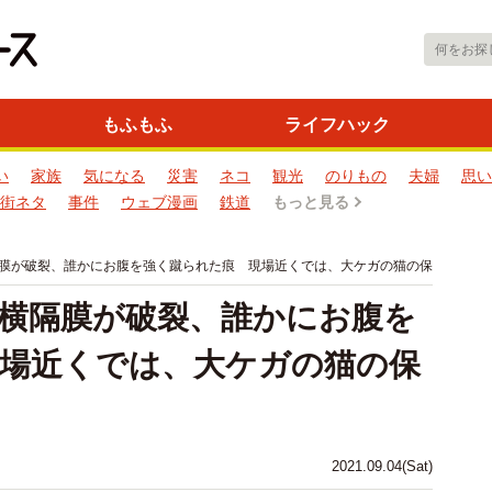
もふもふ
ライフハック
い
家族
気になる
災害
ネコ
観光
のりもの
夫婦
思い
街ネタ
事件
ウェブ漫画
鉄道
もっと見る
膜が破裂、誰かにお腹を強く蹴られた痕 現場近くでは、大ケガの猫の保
横隔膜が破裂、誰かにお腹を
場近くでは、大ケガの猫の保
2021.09.04(Sat)