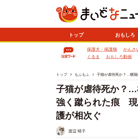
ニ
トップ
おもしろ
ュ
ー
保護犬・保護猫
かんさ
ス
一
くるま
おもしろ動画
覧
トップ
もふもふ
子猫が虐待死か？…横隔
子猫が虐待死か？…
強く蹴られた痕 現
護が相次ぐ
渡辺 晴子