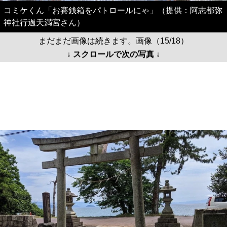
コミケくん「お賽銭箱をパトロールにゃ」（提供：阿志都弥
神社行過天満宮さん）
まだまだ画像は続きます。画像（15/18）
↓ スクロールで次の写真 ↓