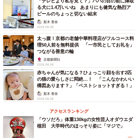
「テレビより私を見て？」パパの目の前に陣取
る犬に1.4万いいね あまりにも健気な熱烈ア
ピールのちょっと切ない結末
梨木 香奈
2026.08.08
太っ腹！京都の老舗中華料理店がフルコース料
理50人前を無料提供 「一市民としてお礼を」
つながる善意の輪
京都新聞社
2026.08.08
赤ちゃんが気になる？ひょっこり顔を出す2匹
の猫の愛らしさに悶絶…！ 「こんなかわいい
構図あります？」「ベストショットすぎる！」
梨木 香奈
2026.08.08
アクセスランキング
「ウソだろ」体重130kgの女性芸人オダウエダ
植田 大学時代のほっそり姿に「マジで」