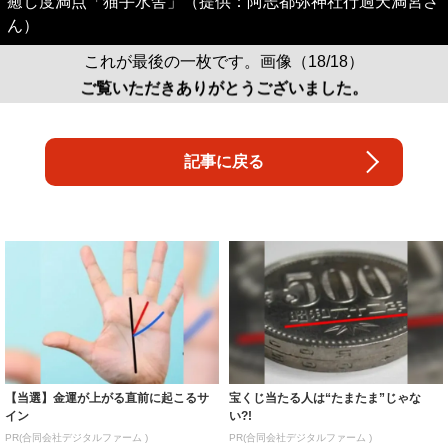
癒し度満点「猫手水舎」（提供：阿志都弥神社行過天満宮さ
ん）
これが最後の一枚です。画像（18/18）
ご覧いただきありがとうございました。
記事に戻る
【当選】金運が上がる直前に起こるサ
宝くじ当たる人は“たまたま”じゃな
イン
い?!
PR(合同会社デジタルファーム )
PR(合同会社デジタルファーム )