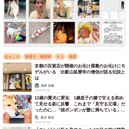
おもしろ
保護犬・保護猫
ネコ
滋賀
京都の百貨店が開催のお化け屋敷のお化けにモ
デルがいる 比叡山延暦寺の僧侶が語る伝説と
は
浅井 佳穂
2026.08.08
12歳の愛犬に変化 1歳息子の膝で甘える初め
て見せる姿に反響 これまで「見守る立場」だ
ったのに…「頭ポンポンが愛に満ちている」
「尊…」
梨木 香奈
2026.08.08