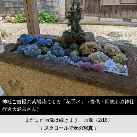
神社ご自慢の紫陽花による「花手水」（提供：阿志都弥神社
行過天満宮さん）
まだまだ画像は続きます。画像（2/18）
↓ スクロールで次の写真 ↓