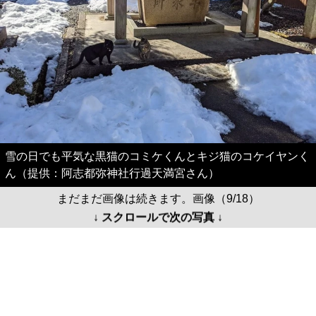
雪の日でも平気な黒猫のコミケくんとキジ猫のコケイヤンく
ん（提供：阿志都弥神社行過天満宮さん）
まだまだ画像は続きます。画像（9/18）
↓ スクロールで次の写真 ↓