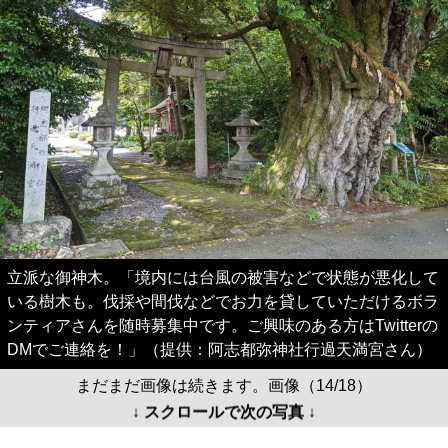
立派な御神木。「境内には台風の被害などで状態が悪化して
いる樹木も。伐採や間伐などでお力を貸していただけるボラ
ンティアさんを随時募集中です。ご興味のある方はTwitterの
DMでご連絡を！」（提供：阿志都弥神社行過天満宮さん）
まだまだ画像は続きます。画像（14/18）
↓ スクロールで次の写真 ↓