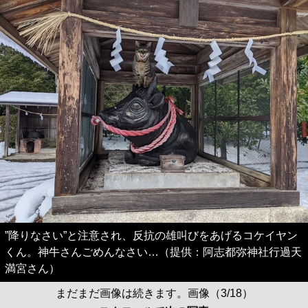
”降りなさい”と注意され、反抗の雄叫びをあげるコケイヤン
くん。神牛さんごめんなさい…（提供：阿志都弥神社行過天
満宮さん）
まだまだ画像は続きます。画像（3/18）