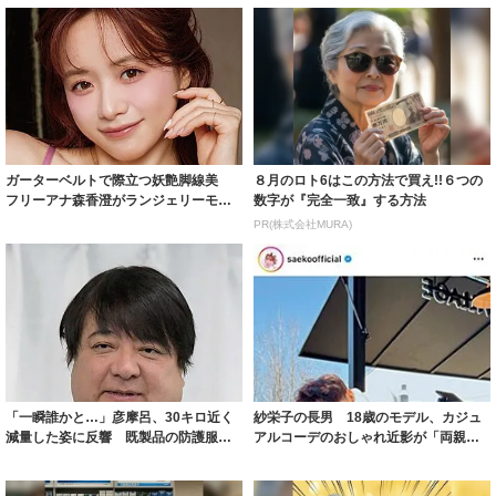
ガーターベルトで際立つ妖艶脚線美
８月のロト6はこの方法で買え!!６つの
フリーアナ森香澄がランジェリーモデ
数字が『完全一致』する方法
ルに ｢PE...
PR(株式会社MURA)
「一瞬誰かと…」彦摩呂、30キロ近く
紗栄子の長男 18歳のモデル、カジュ
減量した姿に反響 既製品の防護服が
アルコーデのおしゃれ近影が「両親の
着られると...
いいとこ取...