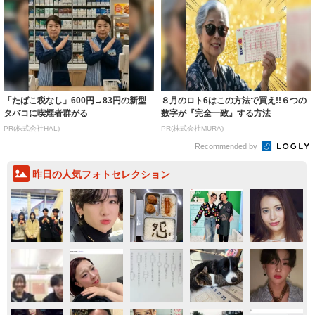
「たばこ税なし」600円→83円の新型
８月のロト6はこの方法で買え!!６つの
タバコに喫煙者群がる
数字が『完全一致』する方法
PR(株式会社HAL)
PR(株式会社MURA)
Recommended by
昨日の人気フォトセレクション