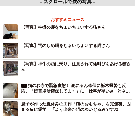
↓ スクロールで次の写真 ↓
おすすめニュース
【写真】神棚の扉をちょいちょいする猫さん
【写真】祠のしめ縄をちょいちょいする猫さん
【写真】神牛の頭に乗り、注意されて雄叫びをあげる猫さ
ん
猫のお寺で緊急事態！ 犯にゃん確保に栃木県警も反
応、「留置場所確保してます」に「仕事が早いw」とネッ
ト爆笑
息子が作った夏休みの工作「猫のおもちゃ」を完無視、固
まる猫に爆笑 「よく出来た猫のぬいぐるみですね」