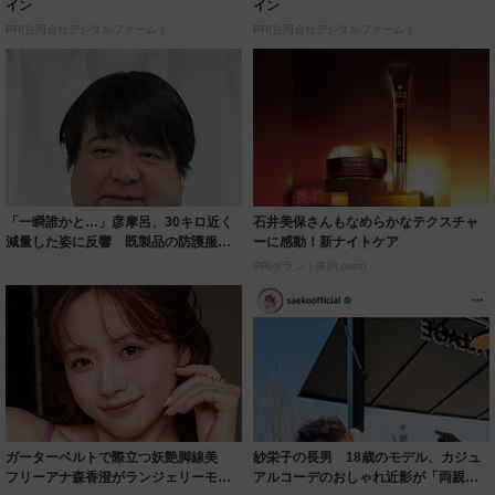
イン
イン
PR(合同会社デジタルファーム )
PR(合同会社デジタルファーム )
「一瞬誰かと…」彦摩呂、30キロ近く
石井美保さんもなめらかなテクスチャ
減量した姿に反響 既製品の防護服が
ーに感動！新ナイトケア
着られると...
PR(ゲラン｜美的.com)
ガーターベルトで際立つ妖艶脚線美
紗栄子の長男 18歳のモデル、カジュ
フリーアナ森香澄がランジェリーモデ
アルコーデのおしゃれ近影が「両親の