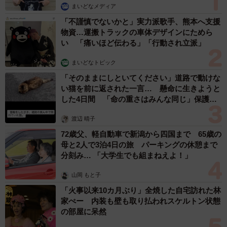
難聴のお姉ちゃんに5歳の妹が手話通訳 互い
に支え合う家族の日常に反響「妹ちゃん、頼も
しい」「かわいい通訳さん」
五ヶ瀬 あお
2026.08.07
ラストライブ控えるT-BOLAN森友嵐士 にし
たん社長がTikTok内で独占インタビュー
まいどなニュース
2026.08.07