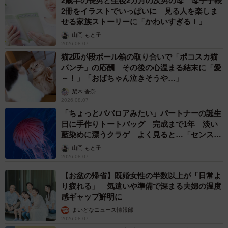
世界一周中に3度も出会った運命的カップル 口では言えない
「ジョージアの熱い夜」に「もうやめぇや！」藤井が猛ツッコ
ミ連発【新婚さん】
まいどなニュース
2026.08.07
「国産マッチでもバズりたい」願いかなった！
老舗メーカーの投稿が4100万再生 他業種も
続々相乗りでミーム化へ発展
まいどなニュース調査部
2026.08.07
「即座に案内することが不可能です」レストラ
ンの入り口に大きな注意書き オートリザーブ
からの予約を拒否するお断りに賛同者続々
中将 タカノリ
2026.08.07
「本は買うだけでいい」京極夏彦さんの言葉に
共感した女性→リビングの本棚に140冊を積
読 「家に自分だけの本屋さん」
山岡 もと子