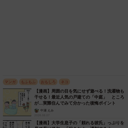
2026.08.07
【漫画】「高い家賃を払えるのに、まだ欲し
い？」高級レジデンスの七夕飾り、書かれた願
い事にびっくり 人の欲には終わりがないのか
松波 穂乃圭
2026.08.06
「明日ひま？」 知り合いから唐突なメッセー
ジ 用件次第で断ることもできる賢い返信文と
は？【漫画】
海川 まこと
2026.08.06
「誰かみたいにならなきゃ」 他人を正解にし
て生きてきた母親 自己主張が苦手な娘に教わ
った大切なこと【漫画】
海川 まこと
2026.08.06
アクセスランキング
「化けましたね～」10歳で綾瀬はるかの娘役→
雰囲気ガラリの18歳に成長 「メイクで雰囲気