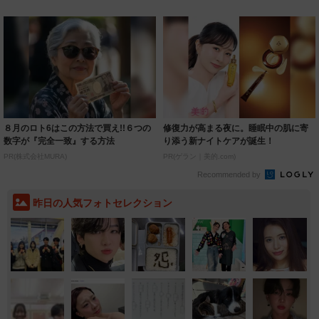
ルに ｢PE...
いいとこ取...
８月のロト6はこの方法で買え!!６つの
修復力が高まる夜に。睡眠中の肌に寄
数字が『完全一致』する方法
り添う新ナイトケアが誕生！
PR(株式会社MURA)
PR(ゲラン｜美的.com)
Recommended by
昨日の人気フォトセレクション