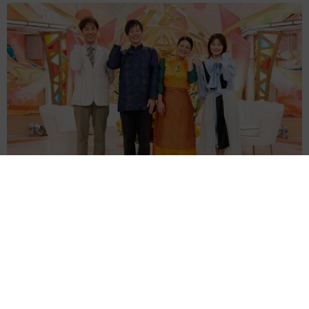
2026.08.06
京都駅をぶらぶら→ホームの隅に何やら「ドロ
ン」のポーズをする忍者 この暑い中いったい
なぜ？ 近づいてみたら… 「見つかるなんて
未熟」
中将 タカノリ
2026.08.06
飼い主が食べているヨーグルトをもらえなかっ
た犬さん、爆裂に拗ねた顔がかわいすぎ「鼻息
フスフス」「反則レベル」
椎名 碧
2026.08.06