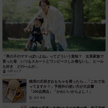
「火事以来10カ月ぶり」全焼した自宅訪れた林
家ぺー 内装も壁も取り払われスケルトン状態
の部屋に呆然
まいどなトピック
2026.08.07
「こんなかわいい子おるん！？」大阪出身の
UHB26歳アナが話題…父は元プロ野球選手
「アイドルさんよりかわいい」「めちゃ爽や
か」
まいどなメディア
2026.08.07