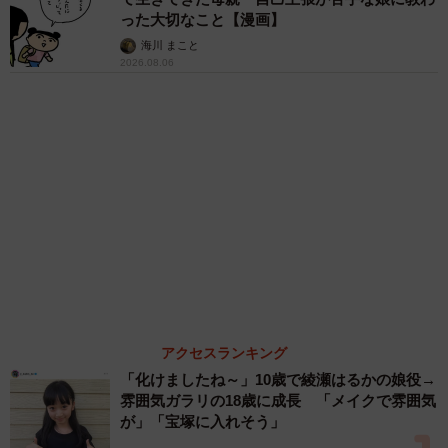
の部屋に呆然
まいどなトピック
６位以降を見る
まいどなファミリー
（新着記事順）
森岡 浩
ハイヒール・リンゴ
大江 篤
姓氏研究家
漫才師
園田学園女子大学学長
もっと見る
「レア画像かも」あのちゃん、披露した近影が
幻想的だと話題 「雨が似合う」「水も滴る良
いアーティスト」「脚めっちゃきれい」
まいどなメディア
2026.08.07