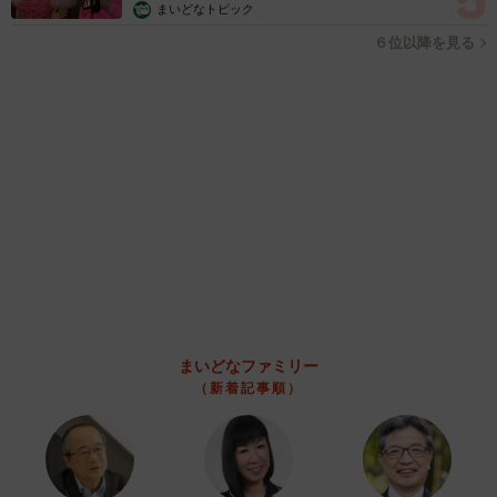
「男の子のママっぽいよね」ってどういう意味？ 女系家族で
育った母 いつもスカートとワンピースしか着ないし、ヒール
も好き どのへんが…
山岡 もと子
2026.08.07
猫用の爪研ぎおもちゃを買ったら…「これで合
ってますか？」予想外の使い方が大反響
「100点満点」「かわいいからよし！」
梨木 香奈
2026.08.07
2歳半の長男と生後2カ月の次男の母 母子手帳
2冊をイラストでいっぱいに 見る人を楽しま
せる家族ストーリーに「かわいすぎる！」
山岡 もと子
2026.08.07
猫2匹が段ボール箱の取り合いで「ポコスカ猫
パンチ」の応酬 その後の心温まる結末に「愛
～！」「おばちゃん泣きそうや…」
梨木 香奈
2026.08.07