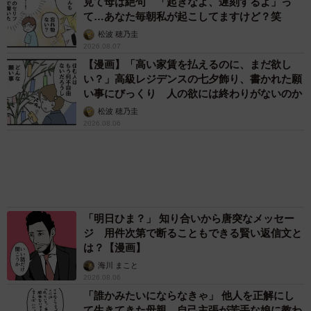
が」「宝塚に入れそう」
まいどなメディア
「不謹慎でないかと」実力派歌手、熊本へ支援
物資…運搬トラックの車体デザインにためら
い 「痛いほど伝わる」「行動され立派」
まいどなトピック
「そのままにしといてください」道路で動けな
い猫を前に返された一言… 懸命に生きようと
した4日間 「命の重さはみんな同じ」保護団
体代表の訴え
渡辺 晴子
72歳父、軽自動車で新潟から四国まで 65歳の
母と2人で3泊4日の旅 パーキングの休憩まで
分刻み… 「大学生でも組まねえよ！」
山岡 もと子
「火事以来10カ月ぶり」全焼した自宅訪れた林
家ぺー 内装も壁も取り払われスケルトン状態