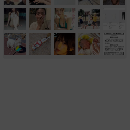
マンガ
もふもふ
おもしろ
ネコ
【漫画】周囲の目を気にせず遊べる！洗濯物も
干せる！最近人気の戸建ての「中庭」 ところ
が…実際住んでみて分かった後悔ポイント
中瀬 えみ
2026.08.07
【漫画】大学生息子の「頼れる彼氏」っぷりを
見て母は絶句 「起きなよ、遅刻するよ」っ
て…あなた毎朝私が起こしてますけど？笑
松波 穂乃圭