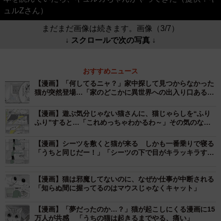
ュルZさん）
まだまだ画像は続きます。画像（3/7）
↓ スクロールで次の写真 ↓
おすすめニュース
【漫画】「何してるニャ？」家中探して見つからなかった
猫が突然登場…「家のどこかに異世界への出入り口ある
説」
【漫画】遊ぶ気分じゃない猫さんに、猫じゃらしを“ふり
ふり”すると…「これめっちゃわかるわ～」その気のない
表情に爆笑
【漫画】シーツを敷くと猫が来る しかも一番乗りで寝る
「うちと同じだー！」「シーツの下で目がキラッキラする
んです」
【漫画】猫は邪魔してないのに、なぜか仕事が中断される
「知らぬ間に握ってるのはマウスじゃなくキャット」
【漫画】「夢だったのか…？」猫が起こしにくる漫画に15
万人が共感 「うちの猫は起きるまでやる、痛い」