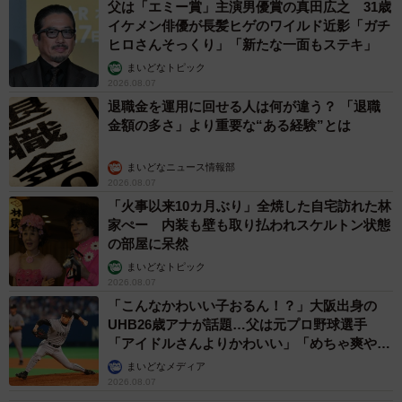
2026.08.07
友人のマンション敷地内に度々車を停めていた
ら…注意の貼り紙でナンバーをさらされました
【弁護士が解説】
長澤 芳子
2026.08.07
愛車は総走行距離17万キロのホンダレジェン
ド 「どなたか欲しい方が居たら」 大御所漫
才師が譲渡の意向
まいどなトピック
2026.08.06
大河出演の39歳俳優 真夏の海で赤銅色の肉体
美を連投 「バッキバキだな」「ばり渋いで
す」
まいどなトピック
2026.08.06
「人生こそがバラエティー」 マレーシア移住
を報告した菊地亜美 子どもの教育考え「小学
校へ入学するこのタイミングで挑戦」
まいどなトピック