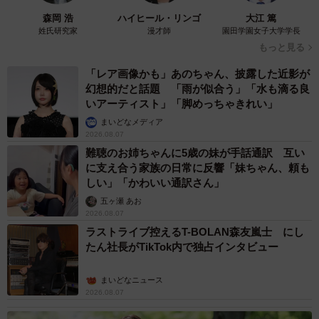
「ちょっとババロアみたい」パートナーの誕生
日に手作りトートバッグ 完成まで1年 淡い
藍染めに漂うクラゲ よく見ると…「センスす
ごい」
山岡 もと子
2026.08.07
【お盆の帰省】既婚女性の半数以上が「日常よ
り疲れる」 気遣いや準備で深まる夫婦の温度
感ギャップ鮮明に
まいどなニュース情報部
2026.08.07
父は「エミー賞」主演男優賞の真田広之 31歳
イケメン俳優が長髪ヒゲのワイルド近影「ガチ
ヒロさんそっくり」「新たな一面もステキ」
まいどなトピック
2026.08.07
退職金を運用に回せる人は何が違う？ 「退職
金額の多さ」より重要な“ある経験”とは
まいどなニュース情報部
2026.08.07