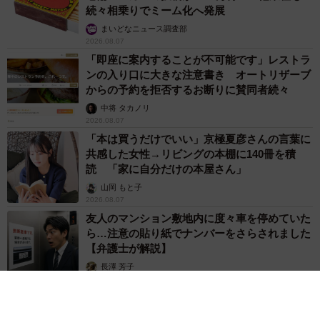
続々相乗りでミーム化へ発展
まいどなニュース調査部
2026.08.07
「即座に案内することが不可能です」レストラ
ンの入り口に大きな注意書き オートリザーブ
からの予約を拒否するお断りに賛同者続々
中将 タカノリ
2026.08.07
「本は買うだけでいい」京極夏彦さんの言葉に
共感した女性→リビングの本棚に140冊を積
読 「家に自分だけの本屋さん」
山岡 もと子
2026.08.07
友人のマンション敷地内に度々車を停めていた
ら…注意の貼り紙でナンバーをさらされました
【弁護士が解説】
長澤 芳子
2026.08.07