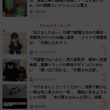
る、道路工事の標識が部屋に？「なぜ置いた
w」幻の標識コレクションにも驚き
太田 浩子
2023.06.08
アクセスランキング
「化けましたね～」10歳で綾瀬はるかの娘役→
雰囲気ガラリの18歳に成長 「メイクで雰囲気
が」「宝塚に入れそう」
まいどなメディア
「不謹慎でないかと」実力派歌手、熊本へ支援
物資…運搬トラックの車体デザインにためら
い 「痛いほど伝わる」「行動され立派」
まいどなトピック
「そのままにしといてください」道路で動けな
い猫を前に返された一言… 懸命に生きようと
した4日間 「命の重さはみんな同じ」保護団
体代表の訴え
渡辺 晴子