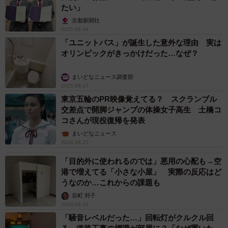
たい」
京都新聞社
2025.08.04
「ユニットバス」が誕生した意外な理由 実は
オリンピックがきっかけだった…なぜ？
まいどなニュース調査部
2025.06.17
東京五輪のPR映像覚えてる？ スクランブル
交差点で開脚ジャンプの体操女子高生 土橋コ
コさんが現役復帰を発表
まいどなニュース
2024.08.25
「目的外に使われるのでは」悪用の心配も→空
港で増えてる「小さな小屋」 実際の反応はど
うなのか…これからの課題も
谷町 邦子
2023.08.10
「騒音レベルだった…」回転灯がクルクル回