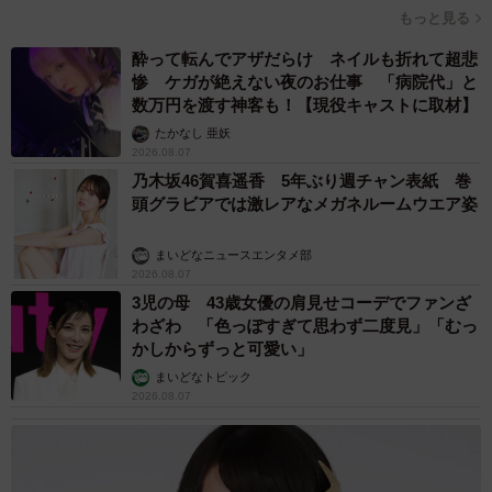
もっと見る
酔って転んでアザだらけ ネイルも折れて超悲
惨 ケガが絶えない夜のお仕事 「病院代」と
数万円を渡す神客も！【現役キャストに取材】
たかなし 亜妖
2026.08.07
乃木坂46賀喜遥香 5年ぶり週チャン表紙 巻
頭グラビアでは激レアなメガネルームウエア姿
まいどなニュースエンタメ部
2026.08.07
3児の母 43歳女優の肩見せコーデでファンざ
わざわ 「色っぽすぎて思わず二度見」「むっ
かしからずっと可愛い」
まいどなトピック
2026.08.07