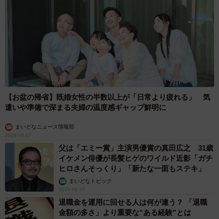
【お盆の帰省】既婚女性の半数以上が「日常より疲れる」 気
遣いや準備で深まる夫婦の温度感ギャップ鮮明に
まいどなニュース情報部
2026.08.07
父は「エミー賞」主演男優賞の真田広之 31歳
イケメン俳優が長髪ヒゲのワイルド近影「ガチ
ヒロさんそっくり」「新たな一面もステキ」
まいどなトピック
2026.08.07
退職金を運用に回せる人は何が違う？ 「退職
金額の多さ」より重要な“ある経験”とは