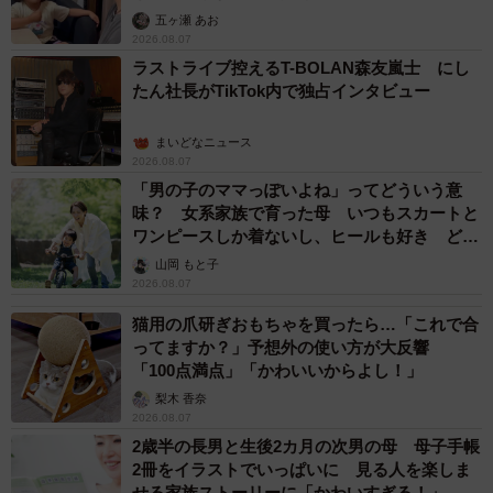
五ヶ瀬 あお
2026.08.07
ラストライブ控えるT-BOLAN森友嵐士 にし
たん社長がTikTok内で独占インタビュー
まいどなニュース
2026.08.07
「男の子のママっぽいよね」ってどういう意
味？ 女系家族で育った母 いつもスカートと
ワンピースしか着ないし、ヒールも好き どの
へんが…
山岡 もと子
2026.08.07
猫用の爪研ぎおもちゃを買ったら…「これで合
ってますか？」予想外の使い方が大反響
「100点満点」「かわいいからよし！」
梨木 香奈
2026.08.07
2歳半の長男と生後2カ月の次男の母 母子手帳
2冊をイラストでいっぱいに 見る人を楽しま
せる家族ストーリーに「かわいすぎる！」