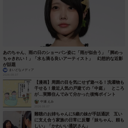
あのちゃん、雨の日のショーパン姿に「雨が似合う」「脚めっ
ちゃきれい！」「水も滴る良いアーティスト」 幻想的な近影
が話題
まいどなメディア
2026.08.07
【漫画】周囲の目を気にせず遊べる！洗濯物も
干せる！最近人気の戸建ての「中庭」 ところ
が…実際住んでみて分かった後悔ポイント
中瀬 えみ
2026.08.07
難聴のお姉ちゃんに5歳の妹が手話通訳 互い
に支え合う家族の日常に反響「妹ちゃん、頼も
しい」「かわいい通訳さん」