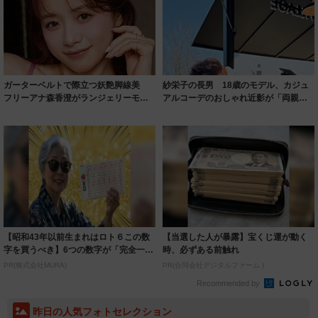
ガーターベルトで際立つ妖艶脚線美
紗栄子の長男 18歳のモデル、カジュ
フリーアナ森香澄がランジェリーモデ
アルコーデのおしゃれ近影が「両親の
ルに ｢PE...
いいとこ取...
【昭和43年以前生まれはロト６この数
【当選した人が暴露】宝くじ運が動く
字を買うべき】6つの数字が「完全一
時、必ずある前触れ
致」する方...
PR(株式会社MURA)
PR(合同会社デジタルファーム )
Recommended by
昨日の人気フォトセレクション