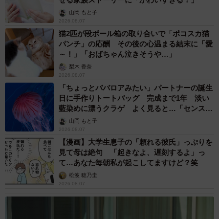
山岡 もと子
2026.08.07
猫2匹が段ボール箱の取り合いで「ポコスカ猫
パンチ」の応酬 その後の心温まる結末に「愛
～！」「おばちゃん泣きそうや…」
梨木 香奈
2026.08.07
「ちょっとババロアみたい」パートナーの誕生
日に手作りトートバッグ 完成まで1年 淡い
藍染めに漂うクラゲ よく見ると…「センスす
ごい」
山岡 もと子
2026.08.07
【漫画】大学生息子の「頼れる彼氏」っぷりを
見て母は絶句 「起きなよ、遅刻するよ」っ
て…あなた毎朝私が起こしてますけど？笑
松波 穂乃圭
2026.08.07