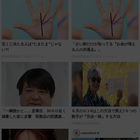
宝くじ当たる人は“たまたま”じゃな
「占い師だけが知ってる〝お金が増え
い?!
る人の共通点〟」
PR(合同会社デジタルファーム )
PR(合同会社デジタルファーム )
「一瞬誰かと…」彦摩呂、30キロ近く
８月のロト6はこの方法で買え!!６つの
減量した姿に反響 既製品の防護服が
数字が『完全一致』する方法
着られると...
PR(株式会社MURA)