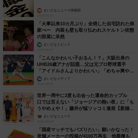
まいどなニュース情報部
2026.08.07
「火事以来10カ月ぶり」全焼した自宅訪れた林
家ぺー 内装も壁も取り払われスケルトン状態
の部屋に呆然
まいどなトピック
2026.08.07
「こんなかわいい子おるん！？」大阪出身の
UHB26歳アナが話題…父は元プロ野球選手
「アイドルさんよりかわいい」「めちゃ爽や
か」
まいどなメディア
2026.08.07
世界一周中に3度も出会った運命的カップル
口では言えない「ジョージアの熱い夜」に「も
うやめぇや！」藤井が猛ツッコミ連発【新婚さ
ん】
まいどなニュース
2026.08.07
「国産マッチでもバズりたい」願いかなった！
老舗メーカーの投稿が4100万再生 他業種も