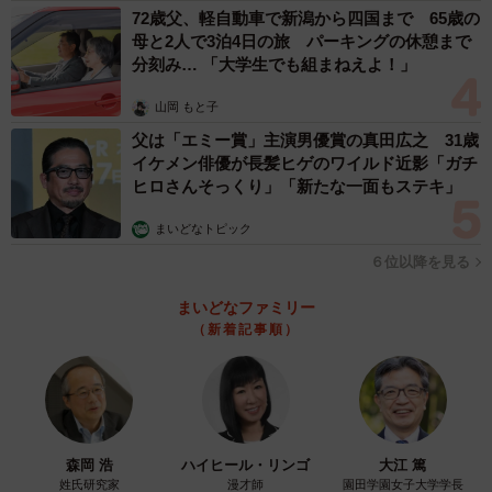
72歳父、軽自動車で新潟から四国まで 65歳の
母と2人で3泊4日の旅 パーキングの休憩まで
分刻み… 「大学生でも組まねえよ！」
山岡 もと子
父は「エミー賞」主演男優賞の真田広之 31歳
イケメン俳優が長髪ヒゲのワイルド近影「ガチ
ヒロさんそっくり」「新たな一面もステキ」
まいどなトピック
６位以降を見る
まいどなファミリー
（新着記事順）
森岡 浩
ハイヒール・リンゴ
大江 篤
姓氏研究家
漫才師
園田学園女子大学学長