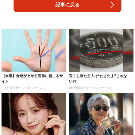
記事に戻る
【当選】金運が上がる直前に起こるサ
宝くじ当たる人は“たまたま”じゃな
イン
い?!
PR(合同会社デジタルファーム )
PR(合同会社デジタルファーム )