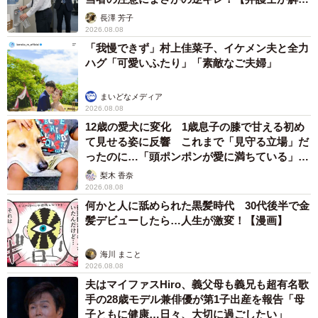
説】
長澤 芳子
2026.08.08
「我慢できず」村上佳菜子、イケメン夫と全力
ハグ「可愛いふたり」「素敵なご夫婦」
まいどなメディア
2026.08.08
12歳の愛犬に変化 1歳息子の膝で甘える初め
て見せる姿に反響 これまで「見守る立場」だ
ったのに…「頭ポンポンが愛に満ちている」
「尊…」
梨木 香奈
2026.08.08
何かと人に舐められた黒髪時代 30代後半で金
髪デビューしたら…人生が激変！【漫画】
海川 まこと
2026.08.08
夫はマイファスHiro、義父母も義兄も超有名歌
手の28歳モデル兼俳優が第1子出産を報告「母
子ともに健康…日々、大切に過ごしたい」