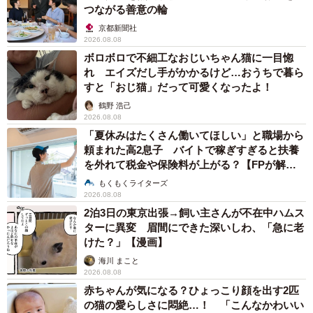
つながる善意の輪
京都新聞社
2026.08.08
ボロボロで不細工なおじいちゃん猫に一目惚
れ エイズだし手がかかるけど…おうちで暮ら
すと「おじ猫」だって可愛くなったよ！
鶴野 浩己
2026.08.08
「夏休みはたくさん働いてほしい」と職場から
頼まれた高2息子 バイトで稼ぎすぎると扶養
を外れて税金や保険料が上がる？【FPが解
説】
もくもくライターズ
2026.08.08
2泊3日の東京出張→飼い主さんが不在中ハムス
ターに異変 眉間にできた深いしわ、「急に老
けた？」【漫画】
海川 まこと
2026.08.08
赤ちゃんが気になる？ひょっこり顔を出す2匹
の猫の愛らしさに悶絶…！ 「こんなかわいい