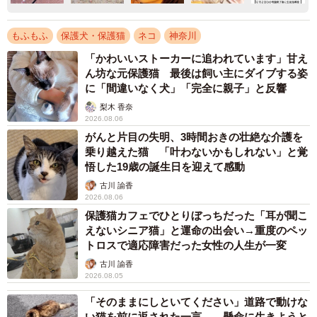
もふもふ
保護犬・保護猫
ネコ
神奈川
「かわいいストーカーに追われています」甘え
ん坊な元保護猫 最後は飼い主にダイブする姿
に「間違いなく犬」「完全に親子」と反響
梨木 香奈
2026.08.06
がんと片目の失明、3時間おきの壮絶な介護を
乗り越えた猫 「叶わないかもしれない」と覚
悟した19歳の誕生日を迎えて感動
古川 諭香
2026.08.06
保護猫カフェでひとりぼっちだった「耳が聞こ
えないシニア猫」と運命の出会い→重度のペッ
トロスで適応障害だった女性の人生が一変
古川 諭香
2026.08.05
「そのままにしといてください」道路で動けな
い猫を前に返された一言… 懸命に生きようと