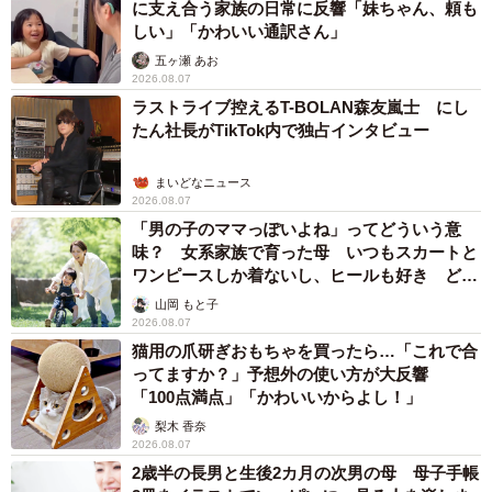
に支え合う家族の日常に反響「妹ちゃん、頼も
しい」「かわいい通訳さん」
五ヶ瀬 あお
2026.08.07
ラストライブ控えるT-BOLAN森友嵐士 にし
たん社長がTikTok内で独占インタビュー
まいどなニュース
2026.08.07
「男の子のママっぽいよね」ってどういう意
味？ 女系家族で育った母 いつもスカートと
ワンピースしか着ないし、ヒールも好き どの
へんが…
山岡 もと子
2026.08.07
猫用の爪研ぎおもちゃを買ったら…「これで合
ってますか？」予想外の使い方が大反響
「100点満点」「かわいいからよし！」
梨木 香奈
2026.08.07
2歳半の長男と生後2カ月の次男の母 母子手帳