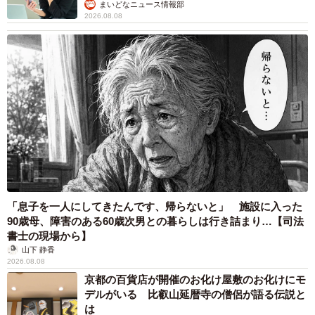
まいどなニュース情報部
2026.08.08
「息子を一人にしてきたんです、帰らないと」 施設に入った
90歳母、障害のある60歳次男との暮らしは行き詰まり…【司法
書士の現場から】
山下 静香
2026.08.08
京都の百貨店が開催のお化け屋敷のお化けにモ
デルがいる 比叡山延暦寺の僧侶が語る伝説と
は