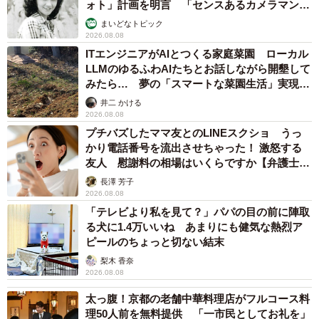
ォト」計画を明言 「センスあるカメラマン求
む」
まいどなトピック
2026.08.08
ITエンジニアがAIとつくる家庭菜園 ローカル
LLMのゆるふわAIたちとお話しながら開墾して
みたら… 夢の「スマートな菜園生活」実現な
るか
井二 かける
2026.08.08
プチバズしたママ友とのLINEスクショ うっ
かり電話番号を流出させちゃった！ 激怒する
友人 慰謝料の相場はいくらですか【弁護士が
解説】
長澤 芳子
2026.08.08
「テレビより私を見て？」パパの目の前に陣取
る犬に1.4万いいね あまりにも健気な熱烈ア
ピールのちょっと切ない結末
梨木 香奈
2026.08.08
太っ腹！京都の老舗中華料理店がフルコース料
理50人前を無料提供 「一市民としてお礼を」