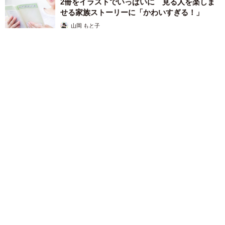
2冊をイラストでいっぱいに 見る人を楽しま
せる家族ストーリーに「かわいすぎる！」
山岡 もと子
2026.08.07
猫2匹が段ボール箱の取り合いで「ポコスカ猫パンチ」の応酬
その後の心温まる結末に「愛～！」「おばちゃん泣きそう
や…」
梨木 香奈
2026.08.07
「ちょっとババロアみたい」パートナーの誕生