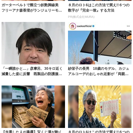
ガーターベルトで際立つ妖艶脚線美
８月のロト6はこの方法で買え!!６つの
フリーアナ森香澄がランジェリーモデ
数字が『完全一致』する方法
ルに ｢PE...
PR(株式会社MURA)
「一瞬誰かと…」彦摩呂、30キロ近く
紗栄子の長男 18歳のモデル、カジュ
減量した姿に反響 既製品の防護服が
アルコーデのおしゃれ近影が「両親の
着られると...
いいとこ取...
【当選した人が暴露】宝くじ運が動く
８月のロト6はこの方法で買え!!６つの