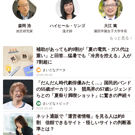
森岡 浩
ハイヒール・リンゴ
大江 篤
姓氏研究家
漫才師
園田学園女子大学学長
もっと見る
補助があっても約9割が「夏の電気・ガス代は
重い」と回答…猛暑でも「冷房を控える」人が
7割超に
まいどなデータ
2026.08.08
「だんだん時代劇俳優みたく…」国民的バンド
の55歳ボーカリスト 競馬界の57歳レジェンド
らとの「夏祭り満喫ショット」に驚きの声続々
まいどなトピック
2026.08.08
ネット通販で「運営者情報」を見る人は約8
割 信頼できるサイト・怪しいサイトの判断基
準とは？