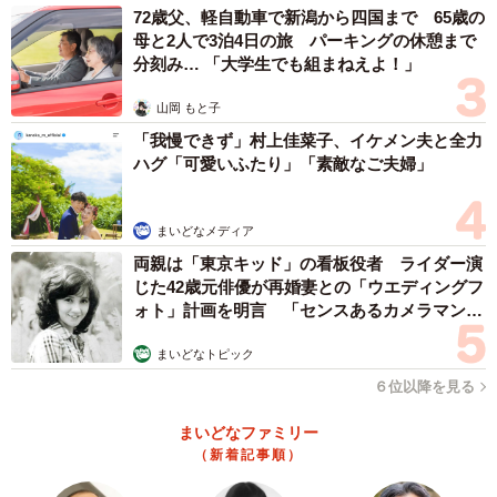
72歳父、軽自動車で新潟から四国まで 65歳の
母と2人で3泊4日の旅 パーキングの休憩まで
分刻み… 「大学生でも組まねえよ！」
山岡 もと子
「我慢できず」村上佳菜子、イケメン夫と全力
ハグ「可愛いふたり」「素敵なご夫婦」
まいどなメディア
両親は「東京キッド」の看板役者 ライダー演
じた42歳元俳優が再婚妻との「ウエディングフ
ォト」計画を明言 「センスあるカメラマン求
む」
まいどなトピック
６位以降を見る
まいどなファミリー
（新着記事順）