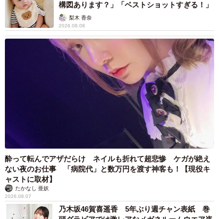
構図あります？」「ベストショットすぎる！」
梨木 香奈
2026.08.08
酔って転んでアザだらけ ネイルも折れて超悲惨 ケガが絶え
ない夜のお仕事 「病院代」と数万円を渡す神客も！【現役キ
ャストに取材】
たかなし 亜妖
2026.08.07
乃木坂46賀喜遥香 5年ぶり週チャン表紙 巻