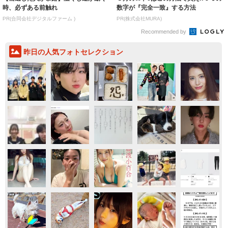
時、必ずある前触れ
数字が『完全一致』する方法
PR(合同会社デジタルファーム )
PR(株式会社MURA)
Recommended by
昨日の人気フォトセレクション