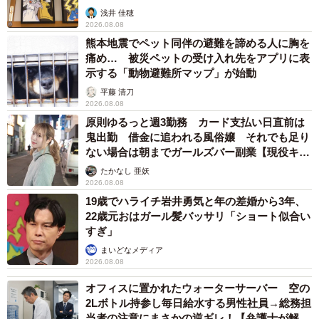
浅井 佳穂
2026.08.08
熊本地震でペット同伴の避難を諦める人に胸を
痛め… 被災ペットの受け入れ先をアプリに表
示する「動物避難所マップ」が始動
平藤 清刀
2026.08.08
原則ゆるっと週3勤務 カード支払い日直前は
鬼出勤 借金に追われる風俗嬢 それでも足り
ない場合は朝までガールズバー副業【現役キャ
ストに取材】
たかなし 亜妖
2026.08.08
19歳でハライチ岩井勇気と年の差婚から3年、
22歳元おはガール髪バッサリ「ショート似合い
すぎ」
まいどなメディア
2026.08.08
オフィスに置かれたウォーターサーバー 空の
2Lボトル持参し毎日給水する男性社員→総務担
当者の注意にまさかの逆ギレ！【弁護士が解