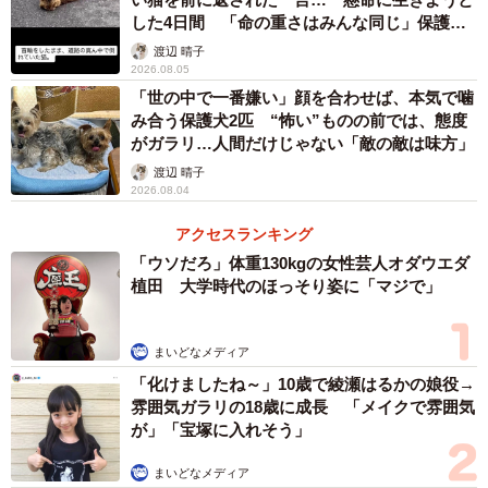
した4日間 「命の重さはみんな同じ」保護団
体代表の訴え
渡辺 晴子
2026.08.05
「世の中で一番嫌い」顔を合わせば、本気で噛
み合う保護犬2匹 “怖い”ものの前では、態度
がガラリ…人間だけじゃない「敵の敵は味方」
渡辺 晴子
2026.08.04
アクセスランキング
「ウソだろ」体重130kgの女性芸人オダウエダ
植田 大学時代のほっそり姿に「マジで」
まいどなメディア
「化けましたね～」10歳で綾瀬はるかの娘役→
雰囲気ガラリの18歳に成長 「メイクで雰囲気
が」「宝塚に入れそう」
まいどなメディア