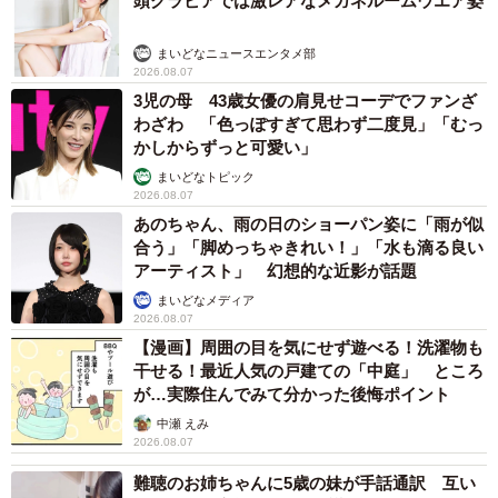
頭グラビアでは激レアなメガネルームウエア姿
まいどなニュースエンタメ部
2026.08.07
3児の母 43歳女優の肩見せコーデでファンざ
わざわ 「色っぽすぎて思わず二度見」「むっ
かしからずっと可愛い」
まいどなトピック
2026.08.07
あのちゃん、雨の日のショーパン姿に「雨が似
合う」「脚めっちゃきれい！」「水も滴る良い
アーティスト」 幻想的な近影が話題
まいどなメディア
2026.08.07
【漫画】周囲の目を気にせず遊べる！洗濯物も
干せる！最近人気の戸建ての「中庭」 ところ
が…実際住んでみて分かった後悔ポイント
中瀬 えみ
2026.08.07
難聴のお姉ちゃんに5歳の妹が手話通訳 互い