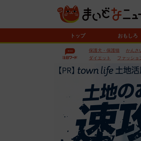
ニ
トップ
おもしろ
ュ
ー
保護犬・保護猫
かんさ
ス
一
ダイエット
ファッショ
覧