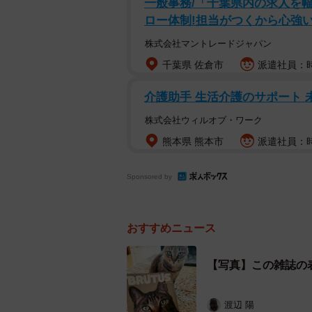
一般事務/「千葉県内の求人を
ロー体制!担当がつくから心強い
株式会社マントレードジャパン
千葉県 佐倉市
派遣社員：時
介護助手 生活介護のサポート 
株式会社ウィルオブ・ワーク
熊本県 熊本市
派遣社員：時給
Sponsored by
おすすめニュース
【写真】この雑誌の
知
渡辺 陽