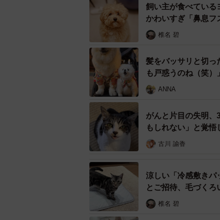
飼い主が食べている
かわいすぎ「鼻息フ
長女に抱
椎名 碧
都内在住の角村さんは、高校生の頃
髪をバッサリと切っ
った。しかも、自身には記憶がない
も戸惑うのね（笑）
引っ掻かれて背中が血だらけになっ
ANNA
そんな角村さんの長女は大の猫好き
がんと片目の失明、
欲しい」とせがまれた。長女にひた
もしれない」と覚悟
ば、保護猫を飼いたいという思いは
古川 諭香
イトを見てみた。
保護猫を迎えるということにいまい
涼しい「冷感敷きパ
うと思った。4月22日、軽い気持ち
とご招待、毛づくろ
て気になっていた子猫、みちるちゃ
椎名 碧