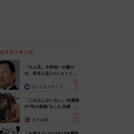
セスランキング
「キム兄」木村祐一が激や
せ、松本人志と2ショット
「一瞬、分からなかったわ」
「テキヤの兄さん」
まいどなメディア
「この人しかいない」26歳差
の“年の差婚”をした夫婦 出
会いは？反対する声はなかっ
た？ 今の思いを聞いた
古川 諭香
「お前さえいなければ金賞取