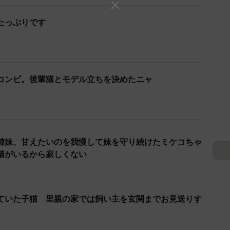
庭に、餌を求めて来ていた子猫がアルちゃんだった。も
たっぷりです
3きょうだいを連れて訪れていた。しかし、子猫が生後2
れて死んでしまったのだという。その後も残されたきょ
らって暮らしていた。
コンビ。後輩猫とモデル立ちを決めたニャ
匹の不妊手術を行った。しかし、アルちゃんは兄弟の中
ので、誰かに危害を加えられる可能性があった。2018
せずに、保護猫としてボランティアが預かった。
姉妹、甘えたいのを我慢して妹を守り続けたミケコちゃ
猫がいるから寂しくない
ていた子猫 里親の家では飼い主を玄関までお見送りす