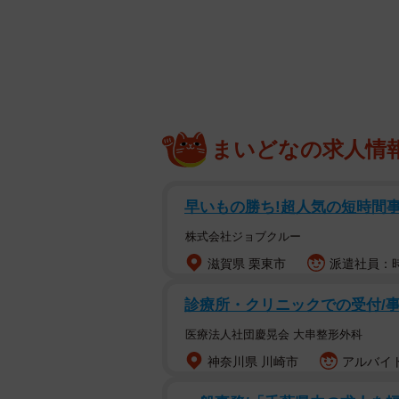
まいどなの求人情
母猫を事故で亡くした子猫たち
早いもの勝ち!超人気の短時間事務 
株式会社ジョブクルー
滋賀県 栗東市
派遣社員：時
診療所・クリニックでの受付/
医療法人社団慶晃会 大串整形外科
神奈川県 川崎市
アルバイト