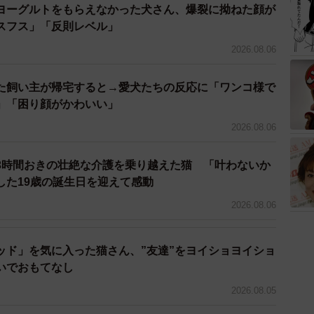
ヨーグルトをもらえなかった犬さん、爆裂に拗ねた顔が
3/5
スフス」「反則レベル」
っこしてもらって嬉しそうな表情
2026.08.06
から大型犬を飼っていたので、どちらかというと犬派だ
た飼い主が帰宅すると→愛犬たちの反応に「ワンコ様で
が、幼少時に外で水遊びをしている時に、隣の飼い猫に
」「困り顔がかわいい」
たことがあったので、両親は猫が大嫌いだった。
2026.08.06
（当時小学2年生）だった。「妹や弟はいらない！猫が
3時間おきの壮絶な介護を乗り越えた猫 「叶わないか
すら懇願され続けてついに根負けした。飼うのであれ
した19歳の誕生日を迎えて感動
最初から家族全員一致していた。早速、保護猫の情報サ
2026.08.06
ち実感が湧かず、とりあえずどんなものか一度見てみよ
ッド」を気に入った猫さん、”友達”をヨイショヨイショ
で譲渡会に行ってみると、そこには前もってサイトで見
いでおもてなし
ん（現アルちゃん）がいた。
2026.08.05