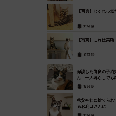
東京都足立区内に住む老夫婦の家の
【写真】じゃれっ気
ともとは黒猫の母猫がえさを求めて
か月くらいの時に、母猫が車に轢か
渡辺 陽
うだい3匹で老夫婦の庭でえさをも
【写真】これは美猫
しばらくしてからボランティアが3
でも一番人懐こくておっとりしていた
渡辺 陽
年3月、アルちゃんだけリリースを
妹や弟はいらない！猫が欲しい
保護した野良の子猫
ん…一人暮らしでも
渡辺 陽
秩父神社に捨てられ
るお利口さんに
渡辺 陽