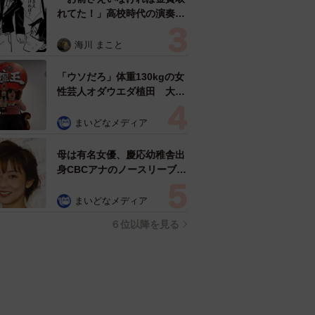
れてた！」高校時代の演奏会
がトラウマ……責められた学
生は楽器修理職人に 10年後
海川 まこと
再会した因縁の相手から思わ
ぬ申し出【漫画】
「ウソだろ」体重130kgの女
性芸人オダウエダ植田 大学
時代のほっそり姿に「マジ
で」
まいどなメディア
母は有名女優、慶応幼稚舎出
身CBCアナのノースリーブ姿
「育ちの良さが表情に表れて
る」「天使の笑顔」
まいどなメディア
６位以降を見る