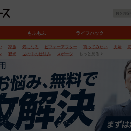
もふもふ
ライフハック
い
家族
気になる
ビフォーアフター
買ってみたい
夫婦
ン
観光
世の中の仕組み
スポーツ
もっと見る