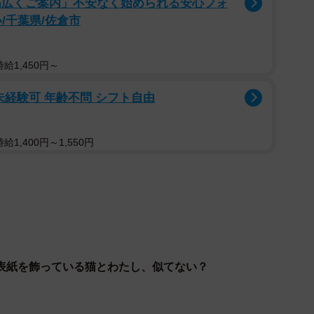
幅広くご案内」不安なく始められる安心フォ
/千葉県/佐倉市
給1,450円～
未経験可 年齢不問 シフト自由
1,400円～1,550円
表紙を飾っている猫とわたし、似てない？
2/5
らない間にデビューした？