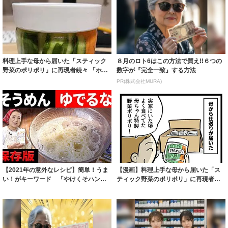
料理上手な母から届いた「スティック
８月のロト6はこの方法で買え!!６つの
野菜のポリポリ」に再現者続々 「ホン
数字が『完全一致』する方法
トすごい簡...
PR(株式会社MURA)
【2021年の意外なレシピ】簡単！うま
【漫画】料理上手な母から届いた「ス
い！がキーワード 「やけくそハンバ
ティック野菜のポリポリ」に再現者
ーグ」「...
続々 「ホント...