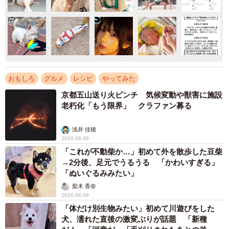
おもしろ
グルメ
レシピ
やってみた
京都五山送り火ピンチ 気候変動や獣害に施設
老朽化「もう限界」 クラファン募る
浅井 佳穂
2026.08.09
「これが不動柴か…」初めて外を散歩した豆柴
→2分後、足元でうるうる 「かわいすぎる」
「ぬいぐるみみたい」
梨木 香奈
2026.08.09
「体だけ別生物みたい」初めて川遊びをした
犬、濡れた直後の激変ぶりが話題 「新種