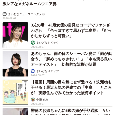
激レアなメガネルームウエア姿
まいどなニュースエンタメ部
2026.08.07
3児の母 43歳女優の肩見せコーデでファンざ
わざわ 「色っぽすぎて思わず二度見」「むっ
かしからずっと可愛い」
まいどなトピック
2026.08.07
あのちゃん、雨の日のショーパン姿に「雨が似
合う」「脚めっちゃきれい！」「水も滴る良い
アーティスト」 幻想的な近影が話題
まいどなメディア
2026.08.07
【漫画】周囲の目を気にせず遊べる！洗濯物も
干せる！最近人気の戸建ての「中庭」 ところ
が…実際住んでみて分かった後悔ポイント
中瀬 えみ
2026.08.07
難聴のお姉ちゃんに5歳の妹が手話通訳 互い