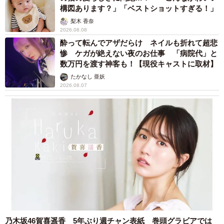
構図あります？」「ベストショットすぎる！」
梨木 香奈
2026.08.08
酔って転んでアザだらけ ネイルも折れて超悲
惨 ケガが絶えない夜のお仕事 「病院代」と
数万円を渡す神客も！【現役キャストに取材】
たかなし 亜妖
2026.08.07
乃木坂46賀喜遥香 5年ぶり週チャン表紙 巻頭グラビアでは