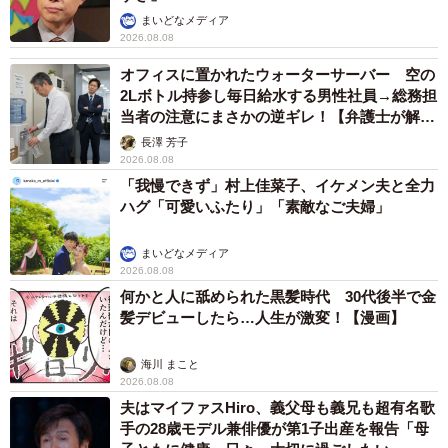
まいどなメディア
2026.08.08
オフィスに置かれたウォーターサーバー 空の
2Lボトル持参し毎日給水する男性社員→総務担
当者の注意にまさかの逆ギレ！【弁護士が解
説】
長澤 芳子
2026.08.08
「我慢できず」村上佳菜子、イケメン夫と全力
ハグ「可愛いふたり」「素敵なご夫婦」
まいどなメディア
2026.08.08
何かと人に舐められた黒髪時代 30代後半で金
髪デビューしたら…人生が激変！【漫画】
海川 まこと
2026.08.08
夫はマイファスHiro、義父母も義兄も超有名歌
手の28歳モデル兼俳優が第1子出産を報告「母