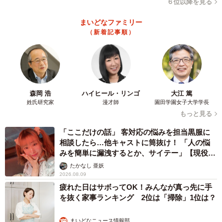
６位以降を見る
まいどなファミリー
（新着記事順）
森岡 浩
ハイヒール・リンゴ
大江 篤
姓氏研究家
漫才師
園田学園女子大学学長
もっと見る
「ここだけの話」 客対応の悩みを担当黒服に
相談したら…他キャストに筒抜け！ 「人の悩
みを簡単に漏洩するとか、サイテー」【現役キ
ャストに取材】
たかなし 亜妖
2026.08.09
疲れた日はサボってOK！みんなが真っ先に手
を抜く家事ランキング 2位は「掃除」1位は？
まいどなニュース情報部