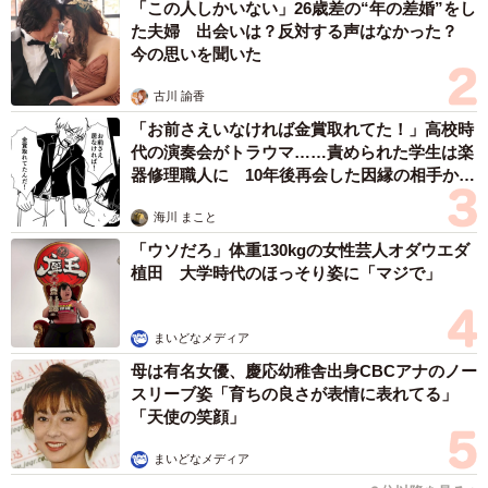
「この人しかいない」26歳差の“年の差婚”をし
た夫婦 出会いは？反対する声はなかった？
今の思いを聞いた
古川 諭香
「お前さえいなければ金賞取れてた！」高校時
代の演奏会がトラウマ……責められた学生は楽
器修理職人に 10年後再会した因縁の相手から
思わぬ申し出【漫画】
海川 まこと
「ウソだろ」体重130kgの女性芸人オダウエダ
植田 大学時代のほっそり姿に「マジで」
まいどなメディア
母は有名女優、慶応幼稚舎出身CBCアナのノー
スリーブ姿「育ちの良さが表情に表れてる」
「天使の笑顔」
まいどなメディア