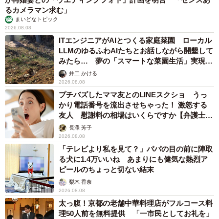
るカメラマン求む」
まいどなトピック
2026.08.08
ITエンジニアがAIとつくる家庭菜園 ローカル
LLMのゆるふわAIたちとお話しながら開墾して
みたら… 夢の「スマートな菜園生活」実現な
るか
井二 かける
2026.08.08
プチバズしたママ友とのLINEスクショ うっ
かり電話番号を流出させちゃった！ 激怒する
友人 慰謝料の相場はいくらですか【弁護士が
解説】
長澤 芳子
2026.08.08
「テレビより私を見て？」パパの目の前に陣取
る犬に1.4万いいね あまりにも健気な熱烈ア
ピールのちょっと切ない結末
梨木 香奈
2026.08.08
太っ腹！京都の老舗中華料理店がフルコース料
理50人前を無料提供 「一市民としてお礼を」