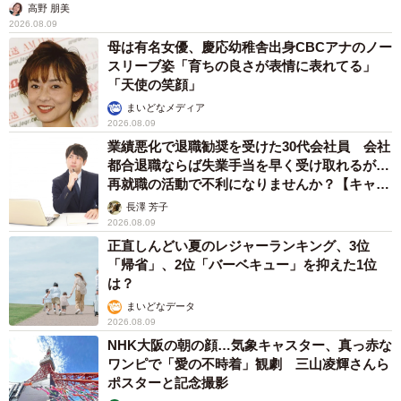
高野 朋美
2026.08.09
母は有名女優、慶応幼稚舎出身CBCアナのノー
スリーブ姿「育ちの良さが表情に表れてる」
「天使の笑顔」
まいどなメディア
2026.08.09
業績悪化で退職勧奨を受けた30代会社員 会社
都合退職ならば失業手当を早く受け取れるが…
再就職の活動で不利になりませんか？【キャリ
アカウンセラーが解説】
長澤 芳子
2026.08.09
正直しんどい夏のレジャーランキング、3位
「帰省」、2位「バーベキュー」を抑えた1位
は？
まいどなデータ
2026.08.09
NHK大阪の朝の顔…気象キャスター、真っ赤な
ワンピで「愛の不時着」観劇 三山凌輝さんら
ポスターと記念撮影