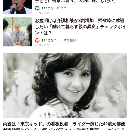
子ともに健康…日々、大切に過ごしたい」
まいどなトピック
2026.08.08
お盆明けは介護相談が3割増加 帰省時に確認
したい「離れて暮らす親の異変」チェックポイ
ントは？
まいどなニュース情報部
2026.08.08
両親は「東京キッド」の看板役者 ライダー演じた42歳元俳優
が再婚妻との「ウエディングフォト」計画を明言 「センスあ