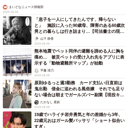
まいどなニュース情報部
2026.08.08
「息子を一人にしてきたんです、帰らない
と」 施設に入った90歳母、障害のある60歳次
男との暮らしは行き詰まり…【司法書士の現場
から】
山下 静香
2026.08.08
熊本地震でペット同伴の避難を諦める人に胸を
痛め… 被災ペットの受け入れ先をアプリに表
示する「動物避難所マップ」が始動
平藤 清刀
2026.08.08
原則ゆるっと週3勤務 カード支払い日直前は
鬼出勤 借金に追われる風俗嬢 それでも足り
ない場合は朝までガールズバー副業【現役キャ
ストに取材】
たかなし 亜妖
2026.08.08
19歳でハライチ岩井勇気と年の差婚から3年、
22歳元おはガール髪バッサリ「ショート似合い
すぎ」