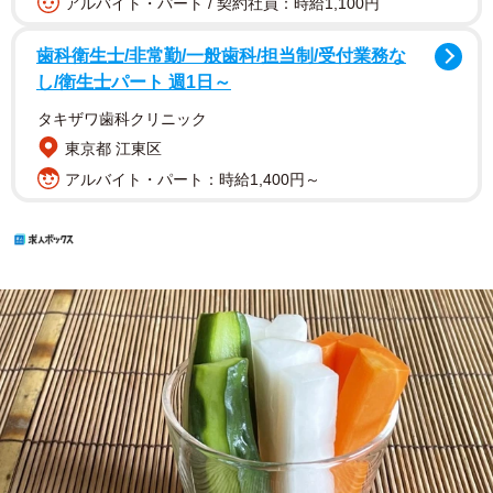
アルバイト・パート / 契約社員：時給1,100円
歯科衛生士/非常勤/一般歯科/担当制/受付業務な
し/衛生士パート 週1日～
タキザワ歯科クリニック
東京都 江東区
アルバイト・パート：時給1,400円～