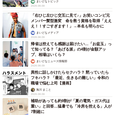
まいどなトピック
2026.08.09
「右ひじ左ひじ交互に見て♪」お笑いコンビ元
メンバー髪型激変 命を救う資格を取得「ええ
え！！すごすぎます！」→本名も明らかに
まいどなメディア
2026.08.09
帰省は控えても感謝は届けたい…「お盆玉」っ
て知ってる？「あげる派」の4割が金額アッ
プ、相場はいくら？
まいどなニュース情報部
2026.08.09
異性に話しかけたらセクハラ？ 黙っていたら
フキハラ？ 「最近、生きるの難しい」令和の
職場で悩む上司【漫画】
海川 まこと
2026.08.09
補助があっても約9割が「夏の電気・ガス代は
重い」と回答…猛暑でも「冷房を控える」人が
7割超に