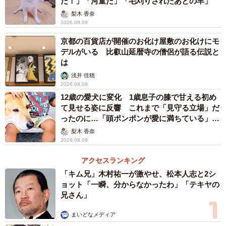
だ！」「河童だ」「毛刈りされたあとの羊」
梨木 香奈
2026.08.09
京都の百貨店が開催のお化け屋敷のお化けにモ
デルがいる 比叡山延暦寺の僧侶が語る伝説と
は
浅井 佳穂
2026.08.08
12歳の愛犬に変化 1歳息子の膝で甘える初め
て見せる姿に反響 これまで「見守る立場」だ
ったのに…「頭ポンポンが愛に満ちている」
「尊…」
梨木 香奈
2026.08.08
アクセスランキング
「キム兄」木村祐一が激やせ、松本人志と2シ
ョット「一瞬、分からなかったわ」「テキヤの
兄さん」
まいどなメディア