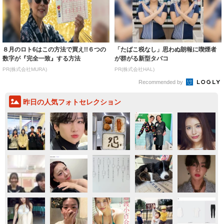
８月のロト6はこの方法で買え!!６つの
「たばこ税なし」思わぬ朗報に喫煙者
数字が『完全一致』する方法
が群がる新型タバコ
PR(株式会社MURA)
PR(株式会社HAL)
Recommended by
昨日の人気フォトセレクション