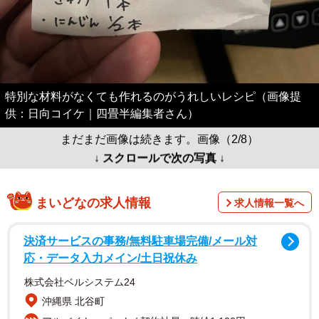
特別な材料がなくても作れるのがうれしいレシピ（画像提
供：日向コイケ｜四畳半編集者さん）
まだまだ画像は続きます。画像（2/8）
↓ スクロールで次の写真 ↓
まいどなの求人情報
求人情報一覧へ
決済サービスの事務/無料駐車場完備/メール対
応・データ入力メイン/土日祝休み
株式会社ベルシステム24
沖縄県 北谷町