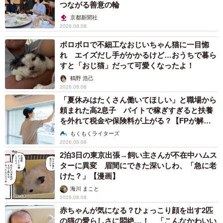
つながる善意の輪
京都新聞社
2026.08.08
ボロボロで不細工なおじいちゃん猫に一目惚
れ エイズだし手がかかるけど…おうちで暮ら
すと「おじ猫」だって可愛くなったよ！
鶴野 浩己
2026.08.08
「夏休みはたくさん働いてほしい」と職場から
頼まれた高2息子 バイトで稼ぎすぎると扶養
を外れて税金や保険料が上がる？【FPが解
説】
もくもくライターズ
2026.08.08
2泊3日の東京出張→飼い主さんが不在中ハムス
ターに異変 眉間にできた深いしわ、「急に老
けた？」【漫画】
海川 まこと
2026.08.08
赤ちゃんが気になる？ひょっこり顔を出す2匹
の猫の愛らしさに悶絶…！ 「こんなかわいい