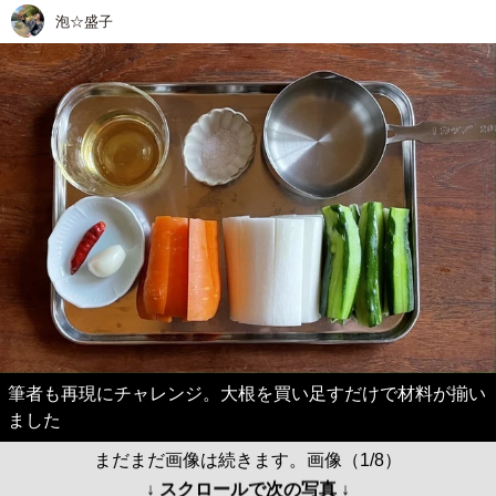
泡☆盛子
筆者も再現にチャレンジ。大根を買い足すだけで材料が揃い
ました
まだまだ画像は続きます。画像（1/8）
↓ スクロールで次の写真 ↓