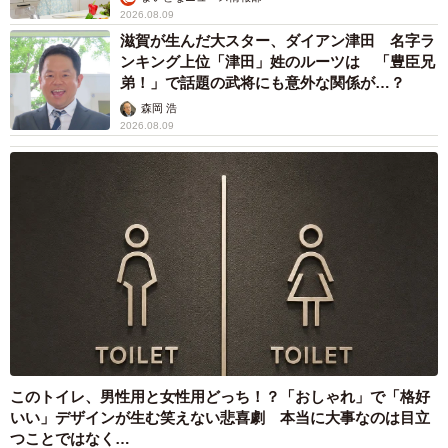
2026.08.09
滋賀が生んだ大スター、ダイアン津田 名字ラ
ンキング上位「津田」姓のルーツは 「豊臣兄
弟！」で話題の武将にも意外な関係が…？
森岡 浩
2026.08.09
このトイレ、男性用と女性用どっち！？「おしゃれ」で「格好
いい」デザインが生む笑えない悲喜劇 本当に大事なのは目立
つことではなく…