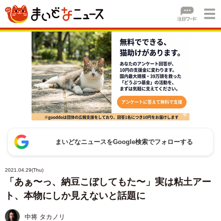
まいどなニュースをGoogle検索でフォローする
2021.04.29(Thu)
「あぁ〜っ、納豆こぼしてもた〜」実は粘土アー
ト、本物にしか見えないと話題に
中将 タカノリ