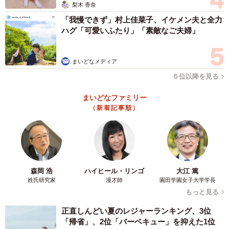
梨木 香奈
Licca：嬉しいです。作品を見ていただけたことももちろん
「我慢できず」村上佳菜子、イケメン夫と全力
光栄ですが、粘土細工の面白さを広められるきっかけにも
ハグ「可愛いふたり」「素敵なご夫婦」
なったかなと思っています。
まいどなメディア
Liccaさんプロフィール
６位以降を見る
京都府出身、沖縄県在住のフェイクスイーツ作家。2012年
より制作を開始。
まいどなファミリー
（新着記事順）
「アリア-食べられない洋菓子店-」名義で数多くの作品を発
表している。
公式サイト：
https://minne.com/@claysweets-a
◇ ◇
森岡 浩
ハイヒール・リンゴ
大江 篤
姓氏研究家
漫才師
園田学園女子大学学長
もっと見る
今回話題になった作品は納豆モチーフだったが、ふだんは
樹脂粘土でお菓子モチーフの雑貨やアクセサリーを制作し
正直しんどい夏のレジャーランキング、3位
ているLiccaさん。
「帰省」、2位「バーベキュー」を抑えた1位