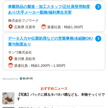
車載部品の製造・加工スタッフ/正社員登用制度
あり/大手メーカー勤務/福利厚生充実
2/5
株式会社フジワーク
※Liccaさん提供
広島県 庄原市
派遣社員：時給1,350円
そんな経験をリアルに思い起こさせるこの作品に対し、
データ入力や伝票処理などの営業事務/未経験OK/
SNSユーザー達からは
賞与制度あり
サンワ株式会社
「朝から最高すぎます、、本物で真似してみてもいいです
香川県 高松市
か、、？」
派遣社員：時給1,200円～1,300円
「めっちゃ好きです
Sponsored by
なんか見覚えあるなあと思ったら最近冷凍ナポリタンで経
おすすめニュース
験済みでした」
【写真】パックに残るネバネバ感なども、本物そっくりで
す
「最初、本物をこぼしたけどふざけて粘土ってツイートし