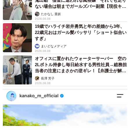
鬼出勤 借金に追われる風俗嬢 それでも足り
ない場合は朝までガールズバー副業【現役キャ
ストに取材】
たかなし 亜妖
2026.08.08
19歳でハライチ岩井勇気と年の差婚から3年、
22歳元おはガール髪バッサリ「ショート似合い
すぎ」
まいどなメディア
2026.08.08
オフィスに置かれたウォーターサーバー 空の
2Lボトル持参し毎日給水する男性社員→総務担
当者の注意にまさかの逆ギレ！【弁護士が解
説】
長澤 芳子
2026.08.08