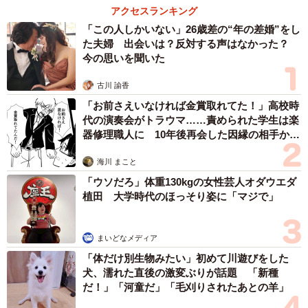
アクセスランキング
中将：割り箸が斜めに割れてしまっているのも細かくてイ
「この人しかいない」26歳差の“年の差婚”をし
イですよね…。
た夫婦 出会いは？反対する声はなかった？
今の思いを聞いた
古川 諭香
「お前さえいなければ金賞取れてた！」高校時
代の演奏会がトラウマ……責められた学生は楽
器修理職人に 10年後再会した因縁の相手から
思わぬ申し出【漫画】
海川 まこと
「ウソだろ」体重130kgの女性芸人オダウエダ
植田 大学時代のほっそり姿に「マジで」
4/5
※Liccaさん提供
まいどなメディア
「体だけ別生物みたい」初めて川遊びをした
ご投稿に対し、絶賛のコメントが多数寄せられていまし
犬、濡れた直後の激変ぶりが話題 「新種
だ！」「河童だ」「毛刈りされたあとの羊」
た。今回の反響へのご感想をお聞かせください。