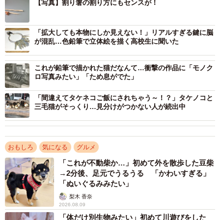
てるんだと思ってました」
【写真】割り箸の割り方にもセンスが！
「相変わらず本物にしか見えない…良かった。納豆をこぼ
「拡大しても本物にしか見えない！」リアルすぎる鍵に脳
した人はいなかったんだ…(´ω｀)」
が混乱…色鉛筆で立体絵を描く高校生に聞いた
など数々の絶賛のコメントが寄せられている。
これが鉛筆で描かれた猫だなんて…衝撃の作品に「モノク
ロ写真みたい」「ため息がでた」
Liccaさんにお話をうかがってみた。
「間違えてタケネコご飯にされちゃう～！？」タケノコと
三毛猫がそっくり…見分けがつかない人が続出中
おもしろ
気になる
グルメ
「これが不動柴か…」初めて外を散歩した豆柴
→2分後、足元でうるうる 「かわいすぎる」
「ぬいぐるみみたい」
梨木 香奈
2026.08.09
3/5
「体だけ別生物みたい」初めて川遊びをした