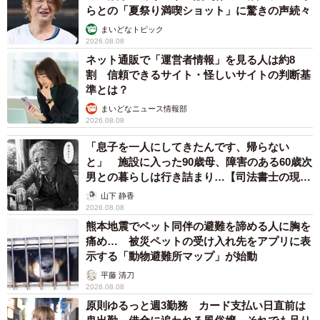
らとの「夏祭り満喫ショット」に驚きの声続々
まいどなトピック
2026.08.08
ネット通販で「運営者情報」を見る人は約8
割 信頼できるサイト・怪しいサイトの判断基
準とは？
まいどなニュース情報部
2026.08.08
「息子を一人にしてきたんです、帰らない
と」 施設に入った90歳母、障害のある60歳次
男との暮らしは行き詰まり…【司法書士の現場
から】
山下 静香
2026.08.08
熊本地震でペット同伴の避難を諦める人に胸を
痛め… 被災ペットの受け入れ先をアプリに表
示する「動物避難所マップ」が始動
平藤 清刀
2026.08.08
原則ゆるっと週3勤務 カード支払い日直前は