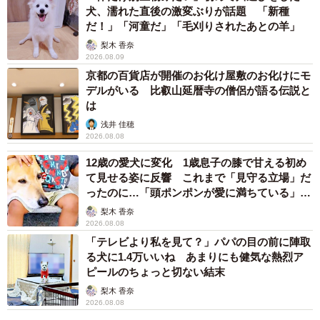
犬、濡れた直後の激変ぶりが話題 「新種
※Liccaさん提供
だ！」「河童だ」「毛刈りされたあとの羊」
梨木 香奈
中将タカノリ（以下「中将」）：この作品を作ろうと思わ
2026.08.09
京都の百貨店が開催のお化け屋敷のお化けにモ
れたきっかけをお聞かせください。
デルがいる 比叡山延暦寺の僧侶が語る伝説と
は
Licca：コロナ問題などで緊張した日々が続く中、少しでも
浅井 佳穂
クスッと笑っていただけるような投稿をしたいと思ったの
2026.08.08
がきっかけです。
12歳の愛犬に変化 1歳息子の膝で甘える初め
て見せる姿に反響 これまで「見守る立場」だ
中将：粘りと言い、てかりと言い、かなり精巧でリアルに
ったのに…「頭ポンポンが愛に満ちている」
「尊…」
作られていますが、制作にあたりこだわった点やご苦労さ
梨木 香奈
2026.08.08
れた点をお聞かせください。
「テレビより私を見て？」パパの目の前に陣取
る犬に1.4万いいね あまりにも健気な熱烈ア
Licca：パックにこびり付くタレが小さなこだわりポイント
ピールのちょっと切ない結末
です。苦労したのは、納豆特有のねっとりとした質感を再
梨木 香奈
2026.08.08
現すること。想像以上に難しかったです。