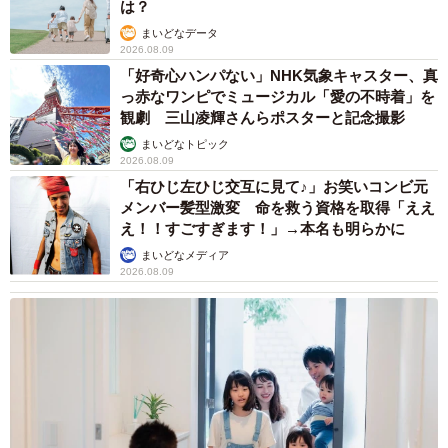
は？
まいどなデータ
2026.08.09
「好奇心ハンパない」NHK気象キャスター、真
っ赤なワンピでミュージカル「愛の不時着」を
観劇 三山凌輝さんらポスターと記念撮影
まいどなトピック
2026.08.09
「右ひじ左ひじ交互に見て♪」お笑いコンビ元
メンバー髪型激変 命を救う資格を取得「ええ
え！！すごすぎます！」→本名も明らかに
まいどなメディア
2026.08.09
5/5
※Liccaさん提供
公式サイトではそのキュートな作品たちを一覧で見ること
ができ、購入も可能。ご興味のある方はぜひチェックして
いただきたい。