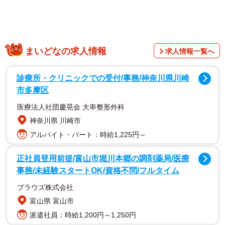
まいどなの求人情報
求人情報一覧へ
粘土で『納豆〜絶望を添えて〜』をつくりました
pic.twitter.com/WG8KWANAET
診療所・クリニックでの受付/事務/神奈川県川崎
市多摩区
— 粘土オタク（アリア） (@AriaClay)
April 22, 2021
医療法人社団慶晃会 大串整形外科
納豆を床やカーペットにこぼしてしまい底知れぬ絶望に襲
神奈川県 川崎市
われた経験のある人は多いと思う。
アルバイト・パート：時給1,225円～
正社員登用前提/富山市堀川本郷の調剤薬局/医療
事務/未経験スタートOK/資格不問/フルタイム
プラウズ株式会社
富山県 富山市
派遣社員：時給1,200円～1,250円