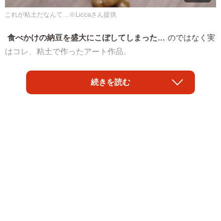
これが粘土だなんて…※Liccaさん提供
食べかけの納豆を盛大にこぼしてしまった…
のではなく実
はコレ、粘土で作ったアート作品。
粘土アート
「納豆〜絶望を添えて〜」
がSNS上で大きな注
続きを読む
目を集めている。この作品を制作したのは粘土オタク
（@AriaClay）こと、フェイクスイーツ作家の
「アリア-食
べられない洋菓子店-」Liccaさん
。