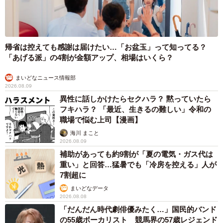
帰省は控えても感謝は届けたい…「お盆玉」って知ってる？
「あげる派」の4割が金額アップ、相場はいくら？
まいどなニュース情報部
2026.08.09
異性に話しかけたらセクハラ？ 黙っていたら
フキハラ？ 「最近、生きるの難しい」令和の
職場で悩む上司【漫画】
海川 まこと
2026.08.09
補助があっても約9割が「夏の電気・ガス代は
重い」と回答…猛暑でも「冷房を控える」人が
7割超に
まいどなデータ
2026.08.08
「だんだん時代劇俳優みたく…」国民的バンド
の55歳ボーカリスト 競馬界の57歳レジェンド