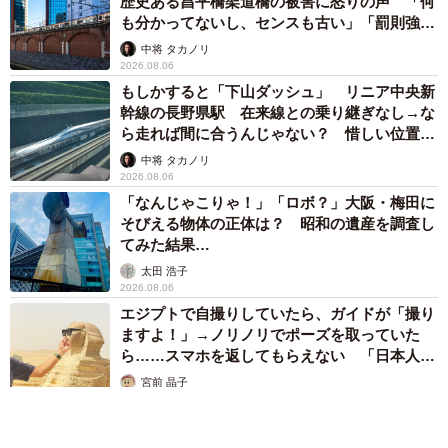
歴史ある昌平橋架道橋の被害に怒りの声 「何
も分かってないし、センスも古い」「罰則強化
して」
中将 タカノリ
2026.08.06
もしかすると「下山ダッシュ」 リニア中央新
幹線の長野県駅 在来線との乗り継ぎなし→な
ら走れば間に合うんじゃない？ 惜しい位置関
係が反響
中将 タカノリ
2026.08.06
「なんじゃこりゃ！」「ロボ？」大阪・梅田に
そびえる物体の正体は？ 昭和の遺産を調査し
てみた結果…
太田 浩子
2026.08.06
エジプトで自撮りしていたら、ガイドが「撮り
ますよ！」→ノリノリでポーズを取っていた
ら……スマホを返してもらえない 「日本人は
カモ代表かも」「私は6時間で3万円払った」
宮前 晶子
2026.08.06