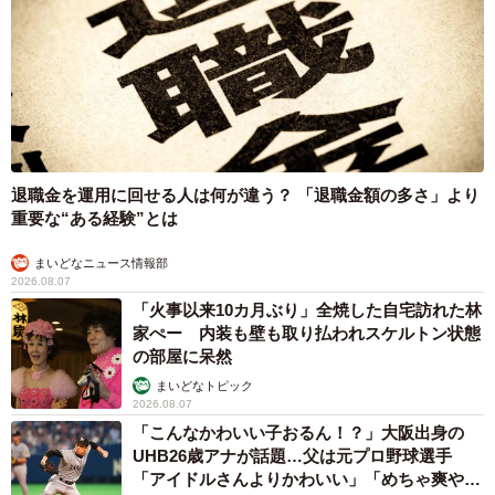
退職金を運用に回せる人は何が違う？ 「退職金額の多さ」より
重要な“ある経験”とは
5/9
まいどなニュース情報部
タカラトミーさんからのメッセージをお母さんに読んでもらう息子くん
2026.08.07
（提供：Nunoさん）
「火事以来10カ月ぶり」全焼した自宅訪れた林
家ぺー 内装も壁も取り払われスケルトン状態
Nunoさんによると、息子くんは鉄道図鑑をもらったことか
の部屋に呆然
ら電車が大好きになり、プラレール遊びに夢中になったそ
まいどなトピック
うです。
2026.08.07
「こんなかわいい子おるん！？」大阪出身の
UHB26歳アナが話題…父は元プロ野球選手
「アイドルさんよりかわいい」「めちゃ爽や