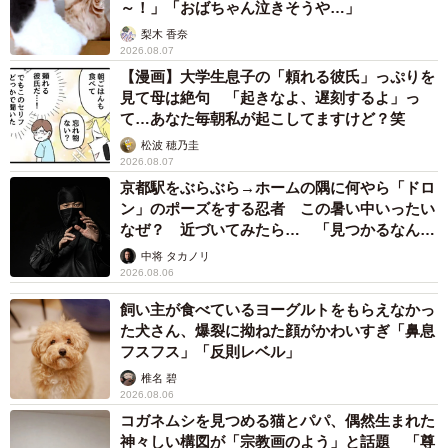
～！」「おばちゃん泣きそうや…」
梨木 香奈
2026.08.07
【漫画】大学生息子の「頼れる彼氏」っぷりを
見て母は絶句 「起きなよ、遅刻するよ」っ
て…あなた毎朝私が起こしてますけど？笑
松波 穂乃圭
2026.08.07
2/9
京都駅をぶらぶら→ホームの隅に何やら「ドロ
ン」のポーズをする忍者 この暑い中いったい
息子くんはいつもこんな風に撮影しています（提供：Nunoさん）
なぜ？ 近づいてみたら… 「見つかるなんて
未熟」
中将 タカノリ
2026.08.06
飼い主が食べているヨーグルトをもらえなかっ
た犬さん、爆裂に拗ねた顔がかわいすぎ「鼻息
フスフス」「反則レベル」
椎名 碧
2026.08.06
コガネムシを見つめる猫とパパ、偶然生まれた
神々しい構図が「宗教画のよう」と話題 「尊