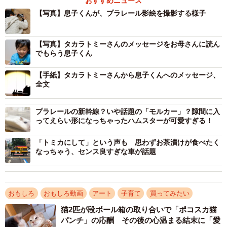
おすすめニュース
【写真】息子くんが、プラレール影絵を撮影する様子
機関車のプラレールが登場する新作動画（動画よりキャプチャ／提供：
Nunoさん）
【写真】タカラトミーさんのメッセージをお母さんに読ん
そして今回投稿されたのが、芸術的な「プラレール」の影
でもらう息子くん
絵動画。遠近法を使い、ローアングルから撮影されたプロ
【手紙】タカラトミーさんから息子くんへのメッセージ、
級の仕上がりに、リプライ欄には、「どうやって撮ってる
全文
んだろう」という声もありました。
プラレールの新幹線？いや話題の「モルカー」？隙間に入
ってえらい形になっちゃったハムスターが可愛すぎる！
「トミカにして」という声も 思わずお茶漬けが食べたく
なっちゃう、センス良すぎな車が話題
おもしろ
おもしろ動画
アート
子育て
買ってみたい
猫2匹が段ボール箱の取り合いで「ポコスカ猫
パンチ」の応酬 その後の心温まる結末に「愛