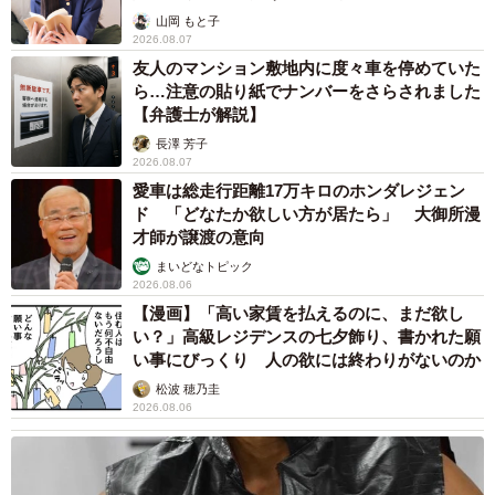
山岡 もと子
「プラレールは子どもたちの憧れる＜レールの上のヒーロ
2026.08.07
ー＞を、その時代に合わせて進化させてきました。新幹
友人のマンション敷地内に度々車を停めていた
線・通勤電車・特急・SLなど、好みはあれど、どれもお子
ら…注意の貼り紙でナンバーをさらされました
【弁護士が解説】
さまにとっては、見たり乗ったりするだけで興奮が止まら
長澤 芳子
ないくらいの魅力があると思います。プラレールはその“憧
2026.08.07
れ”を手にできる、自分の思い描く世界で憧れを自由に走行
愛車は総走行距離17万キロのホンダレジェン
させて遊ぶことができる夢のおもちゃでい続けられるよ
ド 「どなたか欲しい方が居たら」 大御所漫
才師が譲渡の意向
う、今も昔も想いをつないでいます」（タカラトミー 奥
まいどなトピック
田さん）
2026.08.06
【漫画】「高い家賃を払えるのに、まだ欲し
い？」高級レジデンスの七夕飾り、書かれた願
い事にびっくり 人の欲には終わりがないのか
松波 穂乃圭
2026.08.06