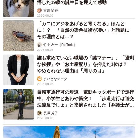
悟した19歳の誕生日を迎えて感動
古川 諭香
2026.08.06
「カニにアジをあげると青くなる」ほんと
に！？ 「自然の染色技術が凄い」と話題に
その理由とは…？
竹中 友一（RinToris）
2026.08.06
誰も求めていない職場の「謎マナー」、「過剰
な挨拶」や「お土産配り」を抑えた1位は？
やめられない理由は「周りの目」
まいどなデータ
2026.08.06
自転車通行可の歩道 電動キックボードで走行
中、小学生とあわや衝突！ 「歩道走行は道交
法違反でしょ」と指摘されました【弁護士が解
説】
長澤 芳子
2026.08.06