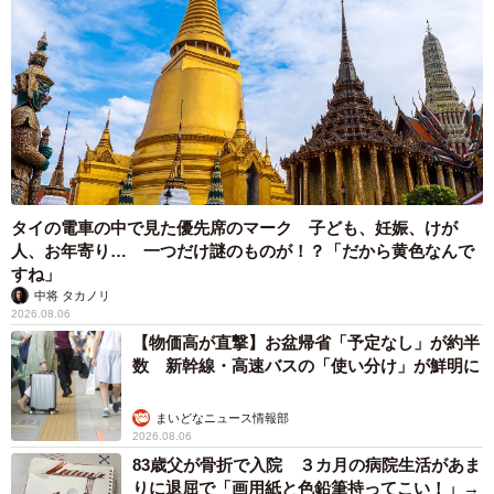
タイの電車の中で見た優先席のマーク 子ども、妊娠、けが
人、お年寄り… 一つだけ謎のものが！？「だから黄色なんで
すね」
中将 タカノリ
2026.08.06
【物価高が直撃】お盆帰省「予定なし」が約半
数 新幹線・高速バスの「使い分け」が鮮明に
まいどなニュース情報部
2026.08.06
83歳父が骨折で入院 ３カ月の病院生活があま
りに退屈で「画用紙と色鉛筆持ってこい！」→