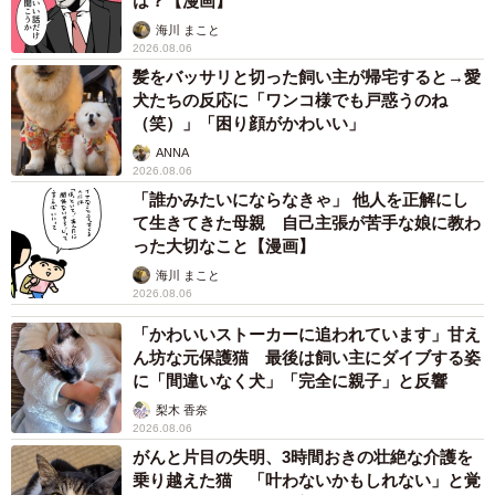
は？【漫画】
海川 まこと
2026.08.06
8/9
髪をバッサリと切った飼い主が帰宅すると→愛
犬たちの反応に「ワンコ様でも戸惑うのね
タカラトミーさんからの「ありがとう」にこの笑顔！（動画よりキャプ
（笑）」「困り顔がかわいい」
チャ／提供：Nunoさん）
ANNA
2026.08.06
現在の息子くんの将来の夢は、「運転士さん」。タカラト
「誰かみたいにならなきゃ」 他人を正解にし
て生きてきた母親 自己主張が苦手な娘に教わ
ミー 奥田さんの言葉通り、電車が大好きな子どもたちにと
った大切なこと【漫画】
って「プラレール」は、自分の思い描く世界で”憧れ”を自由
海川 まこと
に走らせることができる「夢のおもちゃ」なのです。
2026.08.06
「かわいいストーカーに追われています」甘え
小さな才能が、たくさんの方々の声と反応によって憧れに
ん坊な元保護猫 最後は飼い主にダイブする姿
届く。将来、息子くんがどんな未来を形にしていくの
に「間違いなく犬」「完全に親子」と反響
か……Twitterが作り出した夢の物語は、まだまだ続きま
梨木 香奈
2026.08.06
す。
がんと片目の失明、3時間おきの壮絶な介護を
乗り越えた猫 「叶わないかもしれない」と覚