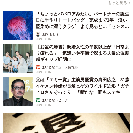
もっと見る
息子のプラレール影絵の動画に、いいね、リツイート、コ
「ちょっとババロアみたい」パートナーの誕生
メントしてくださいました皆様、どうもありがとうござい
日に手作りトートバッグ 完成まで1年 淡い
藍染めに漂うクラゲ よく見ると…「センスす
ます。
ごい」
山岡 もと子
おかげさまで、タカラトミーさんからメッセージをいただ
2026.08.07
くことができました😊
pic.twitter.com/Gx6Qv3Rs3o
【お盆の帰省】既婚女性の半数以上が「日常よ
り疲れる」 気遣いや準備で深まる夫婦の温度
— Nuno (@TNHokkaido)
March 18, 2021
感ギャップ鮮明に
まいどなニュース情報部
タカラトミーの奥田さんによると、息子くんによる動画
2026.08.07
は、社内でもかなり話題になっていたそうです。
父は「エミー賞」主演男優賞の真田広之 31歳
イケメン俳優が長髪ヒゲのワイルド近影「ガチ
ヒロさんそっくり」「新たな一面もステキ」
「お世話になっている鉄道会社さまからも、”こんな動画が
まいどなトピック
あがっていたね！”というご連絡を頂戴しました。お子さま
2026.08.07
の想いが詰まった素敵な作品は、様々な方に届いていま
す」（タカラトミー 奥田さん）