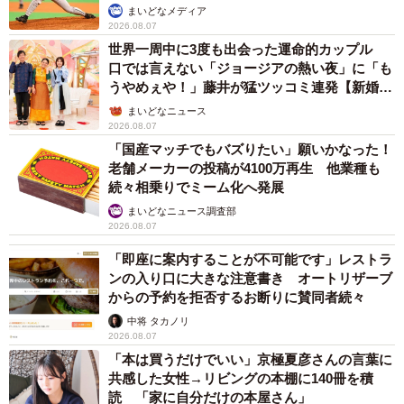
か」
まいどなメディア
2026.08.07
世界一周中に3度も出会った運命的カップル
口では言えない「ジョージアの熱い夜」に「も
うやめぇや！」藤井が猛ツッコミ連発【新婚さ
ん】
まいどなニュース
2026.08.07
「国産マッチでもバズりたい」願いかなった！
6/9
老舗メーカーの投稿が4100万再生 他業種も
続々相乗りでミーム化へ発展
ボロボロになるほど息子くんが今も愛読している鉄道図鑑（提供：Nuno
さん）
まいどなニュース調査部
2026.08.07
「プラレール」は、三世代にわたって愛されているタカラ
「即座に案内することが不可能です」レストラ
トミーのロングセラーの鉄道玩具。2019年に発売60周年を
ンの入り口に大きな注意書き オートリザーブ
からの予約を拒否するお断りに賛同者続々
迎え、日本国内ではこれまでに累計約1570種類、1億7500
中将 タカノリ
万個以上を販売している人気商品です（数量は2020年6月
2026.08.07
時点のデータ）。この春には、「プラレール鉄道」という
「本は買うだけでいい」京極夏彦さんの言葉に
新たなプロジェクトが本格的にスタートするとのこと。
共感した女性→リビングの本棚に140冊を積
読 「家に自分だけの本屋さん」