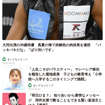
7/9
「タカラトミーさんが観てくれたよ」とお母さんから聞いた息子くん
（動画よりキャプチャ／提供：Nunoさん）
今回、奥田さんから届いたメッセージをお母さんに読み聞
大河出演の39歳俳優 真夏の海で赤銅色の肉体美を連投 「バ
かせてもらった息子くん。その可愛すぎる笑顔と反応に、
ッキバキだな」「ばり渋いです」
「思いは届くんだ！」とフォロワーさんたちも感動してい
ます。
まいどなトピック
2026.08.06
「人生こそがバラエティー」 マレーシア移住
を報告した菊地亜美 子どもの教育考え「小学
校へ入学するこのタイミングで挑戦」
まいどなトピック
2026.08.06
「明日ひま？」 知り合いから唐突なメッセー
ジ 用件次第で断ることもできる賢い返信文と