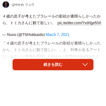
はやかわ リュウ
４歳の息子が考えたプラレールの影絵が素晴らしかったか
ら、トミカさんに観て欲しい。
pic.twitter.com/YvdrIgeNVr
— Nuno (@TNHokkaido)
March 7, 2021
「４歳の息子が考えたプラレールの影絵が素晴らしかった
から、トミカさんに観て欲しい。」と、列車が走るアート
なシルエット動画を投稿したNuno（@TNHokkaido) さん。
タカラトミー（トミカ）の人気商品「プラレール」が大好
続きを読む
きだという息子さんの影絵動画に、リプライには多くの驚
きと感動の声が集まりました。
「すんばらしい～♡」
「え⁈4才⁈すごっ‼︎」
「ノスタルジーを感じる」