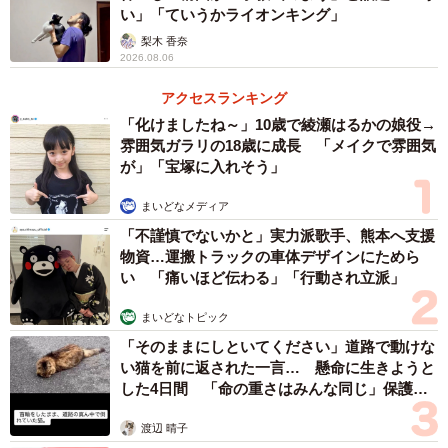
い」「ていうかライオンキング」
3/9
梨木 香奈
2026.08.06
息子くんが影絵撮影に使用しているLEDライト（提供：Nunoさん）
アクセスランキング
セットから演出など、すべて息子さんが一人で手がけた動
「化けましたね～」10歳で綾瀬はるかの娘役→
画に、たくさんの方から称賛の声が集まりました。Nunoさ
雰囲気ガラリの18歳に成長 「メイクで雰囲気
んはそのことを息子さんに伝えたそうですが、息子さんか
が」「宝塚に入れそう」
ら返ってきたのは、「タカラトミーさんには観てもらえた
まいどなメディア
の？」でした。
「不謹慎でないかと」実力派歌手、熊本へ支援
物資…運搬トラックの車体デザインにためら
い 「痛いほど伝わる」「行動され立派」
まいどなトピック
「そのままにしといてください」道路で動けな
い猫を前に返された一言… 懸命に生きようと
した4日間 「命の重さはみんな同じ」保護団
体代表の訴え
渡辺 晴子