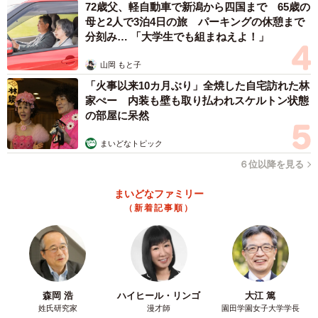
72歳父、軽自動車で新潟から四国まで 65歳の
4/9
母と2人で3泊4日の旅 パーキングの休憩まで
分刻み… 「大学生でも組まねえよ！」
Nunoさん家の猫ちゃんも新作影絵動画に出演（動画よりキャプチャ／提
供：Nunoさん）
山岡 もと子
「火事以来10カ月ぶり」全焼した自宅訪れた林
そこで、「まいどなニュース」ではタカラトミーさんに取
家ぺー 内装も壁も取り払われスケルトン状態
材を依頼。プラレールの企画開発担当の方からご回答をい
の部屋に呆然
ただけることになりました！
まいどなトピック
６位以降を見る
ご回答をくださったのは、タカラトミー「プラレール」企
画開発担当、奥田さつきさん。奥田さんからいただいたご
まいどなファミリー
（新着記事順）
回答のなかには、息子くんへのメッセージもありました。
ということで、ひと足先に、タカラトミーさんのメッセー
ジを息子くんへお届けすると…。
その時の息子くんのかわいい反応が、Nunoさんのこちらの
森岡 浩
ハイヒール・リンゴ
大江 篤
投稿です。
姓氏研究家
漫才師
園田学園女子大学学長