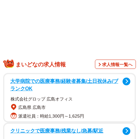
「げ、芸術だ…」
「プラレールの新しい楽しみ方、新たな視点」
「このままCMに使えそう」
Nunoさんの息子さんは、現在４歳。２歳の頃にプラレール
をプレゼントしてもらって以来、プラレールで遊ぶのが大
好きな男の子です。
まいどなの求人情報
求人情報一覧へ
「いつものようにプラレールで遊んでいると、何かをひら
めいたのか、懐中電灯を持ってきて、プラレールの影絵が
大学病院での医療事務/経験者募集/土日祝休み/ブ
綺麗だと息子が教えてくれました。妻と私が、”タカラトミ
ランクOK
ーさんに観てもらえたら嬉しいね”と言うと、本人も観て欲
株式会社グロップ 広島オフィス
しいと返答したので、動画をTwitterに投稿しました」
広島県 広島市
（Nunoさん）
派遣社員：時給1,300円～1,625円
クリニックで医療事務/残業なし/急募/駅近