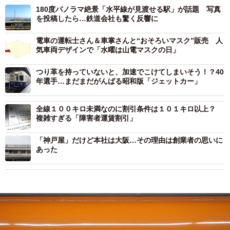
180度パノラマ絶景「水平線が見渡せる駅」が話題 写真
を投稿したら…鉄道会社も驚く反響に
電車の運転士さん＆車掌さんと“おそろいマスク”販売 人
気車両デザインで「水曜は山電マスクの日」
つり革を持っていないと、加速でこけてしまいそう！？40
年選手…まだまだがんばる昭和版「ジェットカー」
全線１００キロ未満なのに割引条件は１０１キロ以上？
複雑すぎる「障害者運賃割引」
「神戸屋」だけど本社は大阪…その理由は創業者の思いに
あった