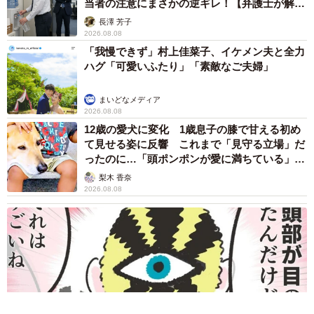
当者の注意にまさかの逆ギレ！【弁護士が解
説】
長澤 芳子
2026.08.08
「我慢できず」村上佳菜子、イケメン夫と全力
ハグ「可愛いふたり」「素敵なご夫婦」
まいどなメディア
2026.08.08
12歳の愛犬に変化 1歳息子の膝で甘える初め
て見せる姿に反響 これまで「見守る立場」だ
ったのに…「頭ポンポンが愛に満ちている」
「尊…」
梨木 香奈
2026.08.08