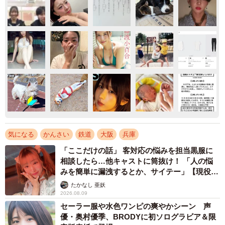
気になる
かんさい
鉄道
大阪
兵庫
「ここだけの話」 客対応の悩みを担当黒服に
相談したら…他キャストに筒抜け！ 「人の悩
みを簡単に漏洩するとか、サイテー」【現役キ
ャストに取材】
たかなし 亜妖
2026.08.09
セーラー服や水色ワンピの爽やかシーン 声
優・奥村優季、BRODYに初ソログラビア＆限