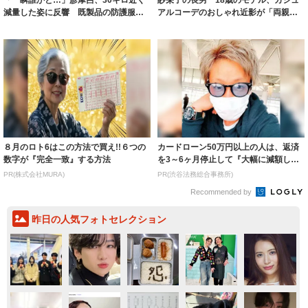
減量した姿に反響 既製品の防護服が
アルコーデのおしゃれ近影が「両親の
着られると...
いいとこ取...
８月のロト6はこの方法で買え!!６つの
カードローン50万円以上の人は、返済
数字が『完全一致』する方法
を3～6ヶ月停止して『大幅に減額して
から返済...
PR(株式会社MURA)
PR(渋谷法務総合事務所)
Recommended by
昨日の人気フォトセレクション