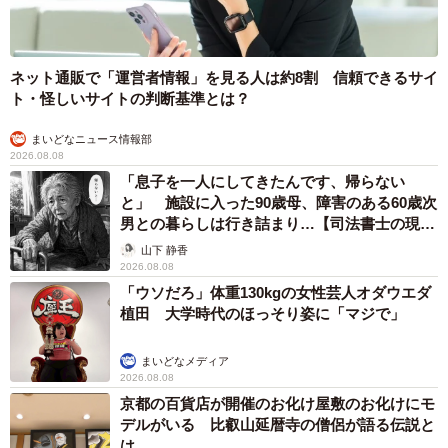
ネット通販で「運営者情報」を見る人は約8割 信頼できるサイ
ト・怪しいサイトの判断基準とは？
まいどなニュース情報部
2026.08.08
「息子を一人にしてきたんです、帰らない
と」 施設に入った90歳母、障害のある60歳次
男との暮らしは行き詰まり…【司法書士の現場
から】
山下 静香
2026.08.08
「ウソだろ」体重130kgの女性芸人オダウエダ
植田 大学時代のほっそり姿に「マジで」
まいどなメディア
2026.08.08
京都の百貨店が開催のお化け屋敷のお化けにモ
デルがいる 比叡山延暦寺の僧侶が語る伝説と
は