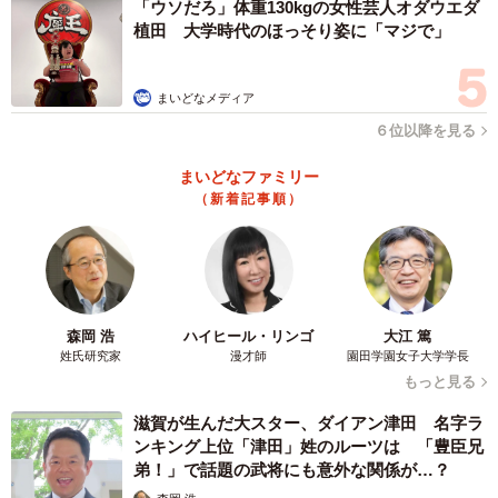
「ウソだろ」体重130kgの女性芸人オダウエダ
植田 大学時代のほっそり姿に「マジで」
まいどなメディア
６位以降を見る
まいどなファミリー
（新着記事順）
森岡 浩
ハイヒール・リンゴ
大江 篤
姓氏研究家
漫才師
園田学園女子大学学長
もっと見る
滋賀が生んだ大スター、ダイアン津田 名字ラ
ンキング上位「津田」姓のルーツは 「豊臣兄
弟！」で話題の武将にも意外な関係が…？