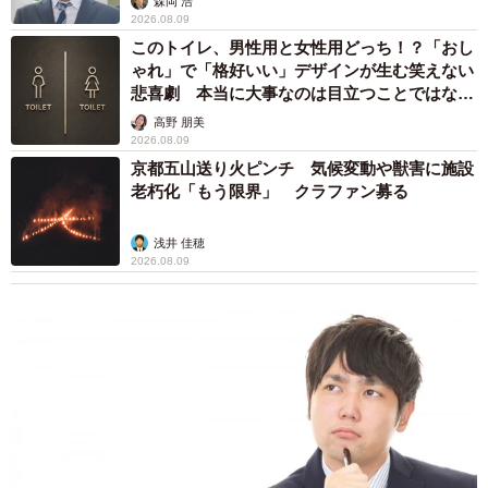
森岡 浩
2026.08.09
このトイレ、男性用と女性用どっち！？「おし
ゃれ」で「格好いい」デザインが生む笑えない
悲喜劇 本当に大事なのは目立つことではな
く…
高野 朋美
2026.08.09
京都五山送り火ピンチ 気候変動や獣害に施設
老朽化「もう限界」 クラファン募る
浅井 佳穂
2026.08.09