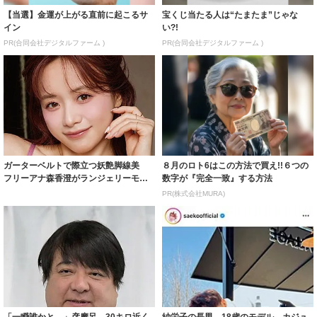
【当選】金運が上がる直前に起こるサ
宝くじ当たる人は“たまたま”じゃな
イン
い?!
PR(合同会社デジタルファーム )
PR(合同会社デジタルファーム )
ガーターベルトで際立つ妖艶脚線美
８月のロト6はこの方法で買え!!６つの
フリーアナ森香澄がランジェリーモデ
数字が『完全一致』する方法
ルに ｢PE...
PR(株式会社MURA)
「一瞬誰かと…」彦摩呂、30キロ近く
紗栄子の長男 18歳のモデル、カジュ