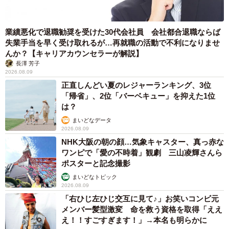
業績悪化で退職勧奨を受けた30代会社員 会社都合退職ならば
失業手当を早く受け取れるが…再就職の活動で不利になりませ
んか？【キャリアカウンセラーが解説】
長澤 芳子
2026.08.09
正直しんどい夏のレジャーランキング、3位
「帰省」、2位「バーベキュー」を抑えた1位
は？
まいどなデータ
2026.08.09
NHK大阪の朝の顔…気象キャスター、真っ赤な
ワンピで「愛の不時着」観劇 三山凌輝さんら
ポスターと記念撮影
まいどなトピック
2026.08.09
「右ひじ左ひじ交互に見て♪」お笑いコンビ元
メンバー髪型激変 命を救う資格を取得「ええ
え！！すごすぎます！」→本名も明らかに