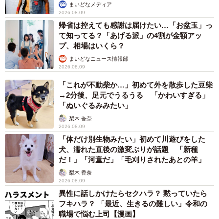
まいどなメディア
2026.08.09
帰省は控えても感謝は届けたい…「お盆玉」っ
て知ってる？「あげる派」の4割が金額アッ
プ、相場はいくら？
まいどなニュース情報部
2026.08.09
「これが不動柴か…」初めて外を散歩した豆柴
→2分後、足元でうるうる 「かわいすぎる」
「ぬいぐるみみたい」
梨木 香奈
2026.08.09
「体だけ別生物みたい」初めて川遊びをした
犬、濡れた直後の激変ぶりが話題 「新種
だ！」「河童だ」「毛刈りされたあとの羊」
梨木 香奈
2026.08.09
異性に話しかけたらセクハラ？ 黙っていたら
フキハラ？ 「最近、生きるの難しい」令和の
職場で悩む上司【漫画】