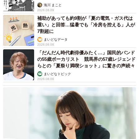
海川 まこと
2026.08.09
補助があっても約9割が「夏の電気・ガス代は
重い」と回答…猛暑でも「冷房を控える」人が
7割超に
まいどなデータ
2026.08.08
「だんだん時代劇俳優みたく…」国民的バンド
の55歳ボーカリスト 競馬界の57歳レジェンド
らとの「夏祭り満喫ショット」に驚きの声続々
まいどなトピック
2026.08.08