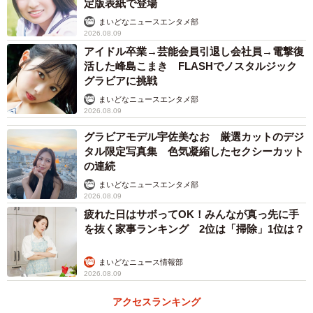
定版表紙で登場
まいどなニュースエンタメ部
2026.08.09
アイドル卒業→芸能会員引退し会社員→電撃復
活した峰島こまき FLASHでノスタルジック
グラビアに挑戦
まいどなニュースエンタメ部
2026.08.09
グラビアモデル宇佐美なお 厳選カットのデジ
タル限定写真集 色気凝縮したセクシーカット
の連続
まいどなニュースエンタメ部
2026.08.09
疲れた日はサボってOK！みんなが真っ先に手
を抜く家事ランキング 2位は「掃除」1位は？
まいどなニュース情報部
2026.08.09
アクセスランキング