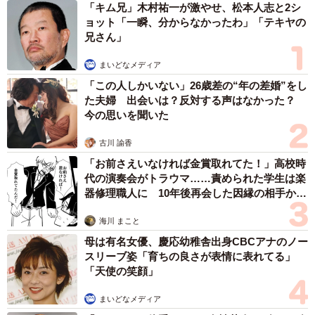
「キム兄」木村祐一が激やせ、松本人志と2シ
ョット「一瞬、分からなかったわ」「テキヤの
兄さん」
まいどなメディア
「この人しかいない」26歳差の“年の差婚”をし
た夫婦 出会いは？反対する声はなかった？
今の思いを聞いた
古川 諭香
「お前さえいなければ金賞取れてた！」高校時
代の演奏会がトラウマ……責められた学生は楽
器修理職人に 10年後再会した因縁の相手から
思わぬ申し出【漫画】
海川 まこと
母は有名女優、慶応幼稚舎出身CBCアナのノー
スリーブ姿「育ちの良さが表情に表れてる」
「天使の笑顔」
まいどなメディア