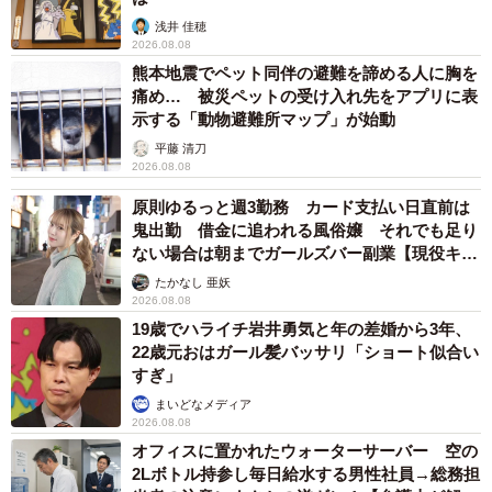
浅井 佳穂
2026.08.08
熊本地震でペット同伴の避難を諦める人に胸を
痛め… 被災ペットの受け入れ先をアプリに表
示する「動物避難所マップ」が始動
平藤 清刀
2026.08.08
原則ゆるっと週3勤務 カード支払い日直前は
鬼出勤 借金に追われる風俗嬢 それでも足り
ない場合は朝までガールズバー副業【現役キャ
ストに取材】
たかなし 亜妖
2026.08.08
19歳でハライチ岩井勇気と年の差婚から3年、
22歳元おはガール髪バッサリ「ショート似合い
すぎ」
まいどなメディア
2026.08.08
オフィスに置かれたウォーターサーバー 空の
2Lボトル持参し毎日給水する男性社員→総務担