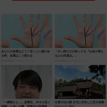
あなたの金運はどう？宝くじに縁があ
「占い師だけが知ってる〝お金が増え
る時、金運はこう変わる
る人の共通点〟」
PR(合同会社デジタルファーム )
PR(合同会社デジタルファーム )
「一瞬誰かと…」彦摩呂、30キロ近く
出雲大社の謎 古代に存在した巨大神殿
減量した姿に反響 既製品の防護服が
のルーツに迫る