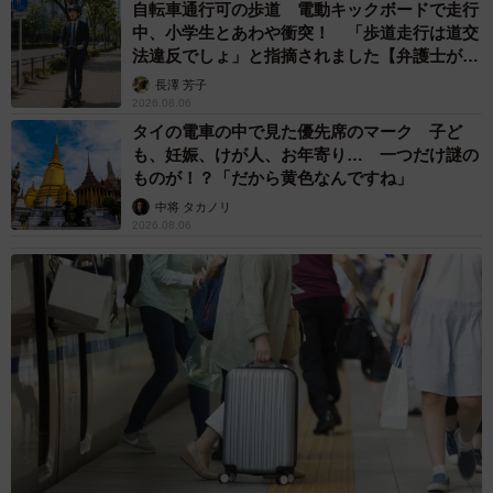
中将 タカノリ
2026.08.06
「なんじゃこりゃ！」「ロボ？」大阪・梅田に
そびえる物体の正体は？ 昭和の遺産を調査し
てみた結果…
太田 浩子
2026.08.06
エジプトで自撮りしていたら、ガイドが「撮り
ますよ！」→ノリノリでポーズを取っていた
ら……スマホを返してもらえない 「日本人は
カモ代表かも」「私は6時間で3万円払った」
宮前 晶子
2026.08.06
「LINEのQRコードを添付して」社長をかたる
詐欺メール続々 社員を個人アカウントへ誘導
→最後は不正送金…求められる「だまされる前
提」の対策
井二 かける
2026.08.06
重みも歴史もズッシリ…出雲大社の日本最大級
「大しめ縄」が8年ぶり掛けかえ 伝統の「大
撚り合わせ」が28万回超再生「ほんとに圧巻」
まいどなニュース調査部