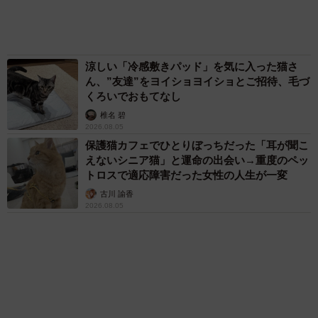
分刻み… 「大学生でも組まねえよ！」
山岡 もと子
83歳父が骨折で入院 ３カ月の病院生活があま
りに退屈で「画用紙と色鉛筆持ってこい！」→
スケッチブックを見た家族が仰天「これ、売れ
ますよ…」
中将 タカノリ
「これ全部長野県」海外のような絶景ショット
に感動と反響「離れてからいいところだったん
だって気づいた」
行橋 友
６位以降を見る
まいどなファミリー
（新着記事順）