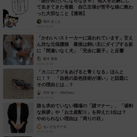
2026.08.06
子どもの学校外の学習時間が11年で2割減少
「家庭学習0分層」が約半数に達する深刻な実
態と広がる学習格差
まいどなニュース情報部
2026.08.06
「事故物件」という言葉のイメージにとらわれ
ていませんか？ 不動産業者が語る「物件の可
能性」を閉ざさないために必要なこと
平藤 清刀
2026.08.06
東京・千代田区の中央線高架に心ない落書き
歴史ある昌平橋架道橋の被害に怒りの声 「何
も分かってないし、センスも古い」「罰則強化
して」
中将 タカノリ
2026.08.06
もしかすると「下山ダッシュ」 リニア中央新
幹線の長野県駅 在来線との乗り継ぎなし→な
ら走れば間に合うんじゃない？ 惜しい位置関
係が反響