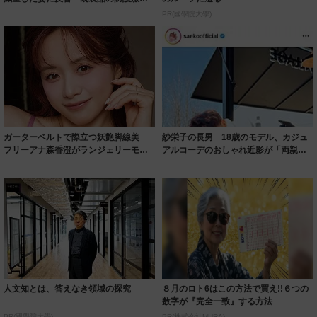
着られると...
PR(國學院大學)
ガーターベルトで際立つ妖艶脚線美
紗栄子の長男 18歳のモデル、カジュ
フリーアナ森香澄がランジェリーモデ
アルコーデのおしゃれ近影が「両親の
ルに ｢PE...
いいとこ取...
人文知とは、答えなき領域の探究
８月のロト6はこの方法で買え!!６つの
数字が『完全一致』する方法
PR(國學院大學)
PR(株式会社MURA)