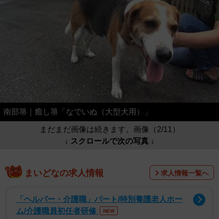
南部箒｜癒し箒「なでいぬ（大型犬用）」
まだまだ画像は続きます。画像（2/11）
↓ スクロールで次の写真 ↓
まいどなの求人情報
求人情報一覧へ
「ヘルパー・介護職」パート/特別養護老人ホー
ム/介護職員初任者研修
NEW