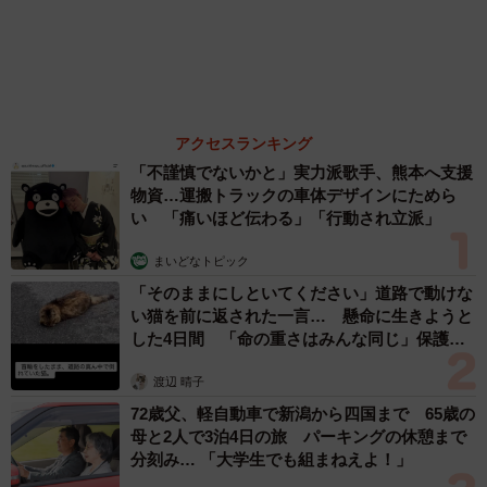
森岡 浩
ハイヒール・リンゴ
大江 篤
姓氏研究家
漫才師
園田学園女子大学学長
もっと見る
愛車は総走行距離17万キロのホンダレジェン
ド 「どなたか欲しい方が居たら」 大御所漫
才師が譲渡の意向
まいどなトピック
2026.08.06
【漫画】「高い家賃を払えるのに、まだ欲し
い？」高級レジデンスの七夕飾り、書かれた願
い事にびっくり 人の欲には終わりがないのか
松波 穂乃圭
2026.08.06
大河出演の39歳俳優 真夏の海で赤銅色の肉体
美を連投 「バッキバキだな」「ばり渋いで
す」
まいどなトピック
2026.08.06