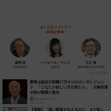
「明日ひま？」 知り合いから唐突なメッセー
ジ 用件次第で断ることもできる賢い返信文と
は？【漫画】
海川 まこと
2026.08.06
コガネムシを見つめる猫とパパ、偶然生まれた
神々しい構図が「宗教画のよう」と話題 「尊
い」「ていうかライオンキング」
梨木 香奈
2026.08.06
「誰かみたいにならなきゃ」 他人を正解にし
て生きてきた母親 自己主張が苦手な娘に教わ
った大切なこと【漫画】
海川 まこと
2026.08.06
「かわいいストーカーに追われています」甘え
ん坊な元保護猫 最後は飼い主にダイブする姿
に「間違いなく犬」「完全に親子」と反響
梨木 香奈