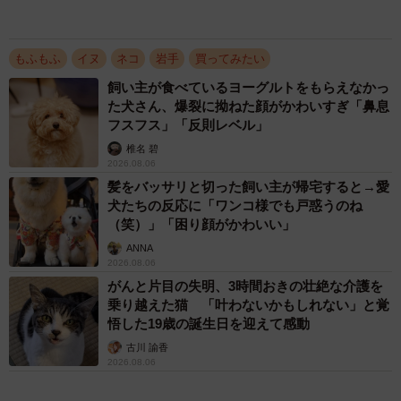
椎名 碧
2026.08.05
保護猫カフェでひとりぼっちだった「耳が聞こ
えないシニア猫」と運命の出会い→重度のペッ
トロスで適応障害だった女性の人生が一変
古川 諭香
2026.08.05
アクセスランキング
「不謹慎でないかと」実力派歌手、熊本へ支援
物資…運搬トラックの車体デザインにためら
い 「痛いほど伝わる」「行動され立派」
まいどなトピック
「そのままにしといてください」道路で動けな
い猫を前に返された一言… 懸命に生きようと
した4日間 「命の重さはみんな同じ」保護団
体代表の訴え
渡辺 晴子
72歳父、軽自動車で新潟から四国まで 65歳の
母と2人で3泊4日の旅 パーキングの休憩まで