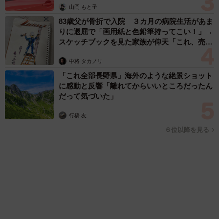
「人生こそがバラエティー」 マレーシア移住を報告した菊地亜
美 子どもの教育考え「小学校へ入学するこのタイミングで挑
戦」
まいどなトピック
2026.08.06
京都駅をぶらぶら→ホームの隅に何やら「ドロ
ン」のポーズをする忍者 この暑い中いったい
なぜ？ 近づいてみたら… 「見つかるなんて
未熟」
中将 タカノリ
2026.08.06