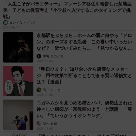
2026.08.06
【物価高が直撃】お盆帰省「予定なし」が約半数 新幹線・高
速バスの「使い分け」が鮮明に
まいどなニュース情報部
2026.08.06
1歳息子が腕を亜脱臼 「奥さん、専業主婦な
のに」と夫の後輩から一言 母は泣きながら対
応し必死だった 何年もたった今もたまに思い
出し…
山岡 もと子