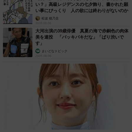
2026.08.06
「カニにアジをあげると青くなる」ほんと
に！？ 「自然の染色技術が凄い」と話題に
その理由とは…？
竹中 友一（RinToris）
2026.08.06
誰も求めていない職場の「謎マナー」、「過剰
な挨拶」や「お土産配り」を抑えた1位は？
やめられない理由は「周りの目」
まいどなデータ
2026.08.06
自転車通行可の歩道 電動キックボードで走行
中、小学生とあわや衝突！ 「歩道走行は道交
法違反でしょ」と指摘されました【弁護士が解
説】
長澤 芳子
2026.08.06
タイの電車の中で見た優先席のマーク 子ど
も、妊娠、けが人、お年寄り… 一つだけ謎の
ものが！？「だから黄色なんですね」
中将 タカノリ