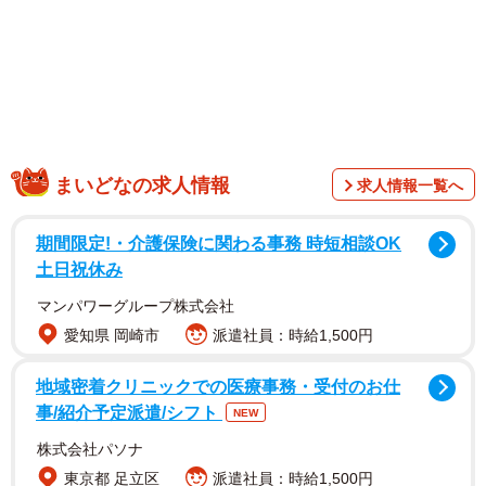
まいどなの求人情報
求人情報一覧へ
期間限定!・介護保険に関わる事務 時短相談OK
土日祝休み
コトちゃんのときは「女王様タイプでやんちゃな一面も
マンパワーグループ株式会社
ある」「窓から外を眺めるのが好き」「大きな音が苦手」
愛知県 岡崎市
派遣社員：時給1,500円
など、答え合わせをすると当たっていることもありました
地域密着クリニックでの医療事務・受付のお仕
が、これらは“猫あるある”ともいえる内容。コトちゃんが伝
事/紹介予定派遣/シフト
NEW
えてくれたのか、私の頭の中で「猫といえば…」と浮かん
株式会社パソナ
できたことなのか分かりませんでした。
東京都 足立区
派遣社員：時給1,500円