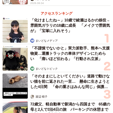
2026.08.04
アになってくる」と言われましたし、中級クラスに進めば
アクセスランキング
「受講生仲間のペットたちとACの実践⇒飼い主さんと答え
「化けましたね～」10歳で綾瀬はるかの娘役→
合わせ⇒リポート提出⇒講師陣による添削」を繰り返すこ
雰囲気ガラリの18歳に成長 「メイクで雰囲気
とになるので、そこで少しずつアンテナの錆を落としてい
が」「宝塚に入れそう」
けば、動物が伝えてくれたことと自分の思考の区別がつく
まいどなメディア
ようになるはずと前向きに考えるようにしました。
「不謹慎でないかと」実力派歌手、熊本へ支援
物資…運搬トラックの車体デザインにためら
い 「痛いほど伝わる」「行動され立派」
まいどなトピック
「そのままにしといてください」道路で動けな
い猫を前に返された一言… 懸命に生きようと
した4日間 「命の重さはみんな同じ」保護団
体代表の訴え
渡辺 晴子
72歳父、軽自動車で新潟から四国まで 65歳の
母と2人で3泊4日の旅 パーキングの休憩まで