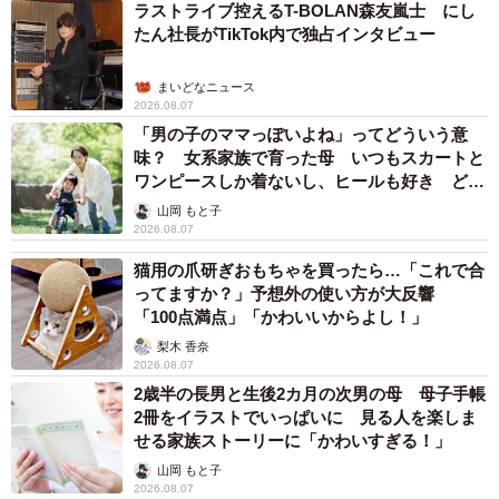
ラストライブ控えるT-BOLAN森友嵐士 にし
たん社長がTikTok内で独占インタビュー
まいどなニュース
2026.08.07
「男の子のママっぽいよね」ってどういう意
味？ 女系家族で育った母 いつもスカートと
4/4
ワンピースしか着ないし、ヒールも好き どの
ハワイ在住のアニマルコミュニケーターShioriさんのワークショップは、
へんが…
山岡 もと子
回を追うごとに受講生が増えているという
2026.08.07
猫用の爪研ぎおもちゃを買ったら…「これで合
▼Shioriさん公式ホームページ
ってますか？」予想外の使い方が大反響
https://www.achawaii.net/
「100点満点」「かわいいからよし！」
梨木 香奈
2026.08.07
2歳半の長男と生後2カ月の次男の母 母子手帳
2冊をイラストでいっぱいに 見る人を楽しま
せる家族ストーリーに「かわいすぎる！」
山岡 もと子
2026.08.07