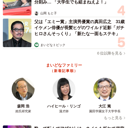
分刻み… 「大学生でも組まねえよ！」
山岡 もと子
父は「エミー賞」主演男優賞の真田広之 31歳
イケメン俳優が長髪ヒゲのワイルド近影「ガチ
ヒロさんそっくり」「新たな一面もステキ」
まいどなトピック
3/4
６位以降を見る
ロールちゃんはママのことが大好き
まいどなファミリー
そして、中級クラスでの実践1件目。犬のくるん君の写真
（新着記事順）
を見て行ったACで、鳥肌が立つような経験をしました。最
初に見えたのは「草（芝生）の上を転がるように元気いっ
ぱいに走っている姿」で、「草が伸びるとくるん君が隠れ
て見えなくなることもある」だったのですが、飼い主さん
森岡 浩
ハイヒール・リンゴ
大江 篤
の検証結果は「田んぼやあぜ道が広がる田園風景の中を散
姓氏研究家
漫才師
園田学園女子大学学長
もっと見る
歩することがあり、夏は草がいっぱい生えて姿を見失うこ
ともある」。また「河原」のようなイメージを受け取った