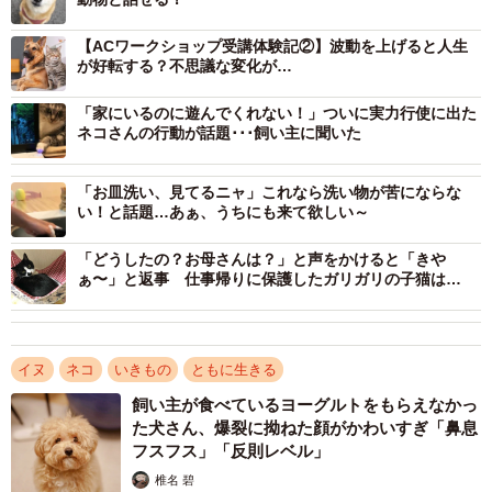
コトちゃんは女王様タイプでやんちゃな一面もある猫
【ACワークショップ受講体験記②】波動を上げると人生
それはロールちゃんのときも同じで、ACで受け取った内
が好転する？不思議な変化が…
容を飼い主さんに一つひとつ答え合わせしてもらうと…。
「家にいるのに遊んでくれない！」ついに実力行使に出た
ネコさんの行動が話題･･･飼い主に聞いた
①ママが大好きで、かまってほしいときはじーっと目を
見て手でちょんちょんと合図する⇒私のことが大好きで“ス
「お皿洗い、見てるニャ」これなら洗い物が苦にならな
トーカー”です。かまってほしいときにかかわらず、私をじ
い！と話題…あぁ、うちにも来て欲しい～
ーっと見ています。ボールやおもちゃで遊んでほしいとき
「どうしたの？お母さんは？」と声をかけると「きや
はくわえて持ってきて、前足で私の手をガリガリします。
ぁ〜」と返事 仕事帰りに保護したガリガリの子猫は…
②ドッグカフェなどへのお出掛けが好き。そのときカー
トに乗る⇒お出掛けはあまりしないのですが、たまに出掛
イヌ
ネコ
いきもの
ともに生きる
けたときは楽しそうにしているので好きだと思います。カ
飼い主が食べているヨーグルトをもらえなかっ
ートには乗ったことがありません。
た犬さん、爆裂に拗ねた顔がかわいすぎ「鼻息
フスフス」「反則レベル」
③腰から右足にかけて少し痛みが伝わってきた。だから
椎名 碧