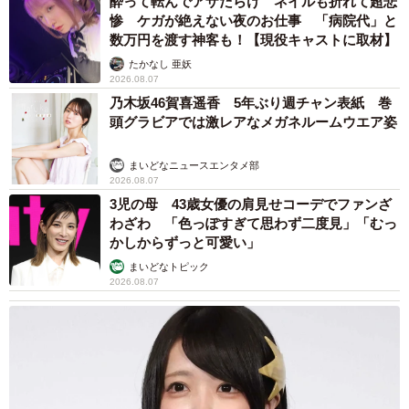
酔って転んでアザだらけ ネイルも折れて超悲
惨 ケガが絶えない夜のお仕事 「病院代」と
とお伝えすると、私がACをした時間帯の少し前、くるん君
数万円を渡す神客も！【現役キャストに取材】
は初めて行く河原をお散歩したのだと教えてくれました。
たかなし 亜妖
さらに「ソファの近くに置いてある丸いベッドの中で丸ま
2026.08.07
って寝ている姿」も見えたのですが、それもその通り、ち
乃木坂46賀喜遥香 5年ぶり週チャン表紙 巻
頭グラビアでは激レアなメガネルームウエア姿
ょうど答え合わせをしているとき、そのベッドで丸まって
寝ている姿をZoomで見せてくれました。ベッドの色は私が
まいどなニュースエンタメ部
水色をイメージ、正解は白だったのですが…。
2026.08.07
3児の母 43歳女優の肩見せコーデでファンざ
一番驚いたのは、くるん君の好きなものがピタリ当たっ
わざわ 「色っぽすぎて思わず二度見」「むっ
かしからずっと可愛い」
たことでした。「青いボールでとても楽しそうに遊んでい
まいどなトピック
る様子」が浮かんだのですが、飼い主さんいわく「ボール
2026.08.07
遊びが大好きで、特に好きなのは卵型をした青いボー
ル」。飼い主さんからの初めてのプレゼントで、そればか
りで遊ぶから汚れてしまい、同じものをもう一つ買うほど
お気に入りなんだそうです。