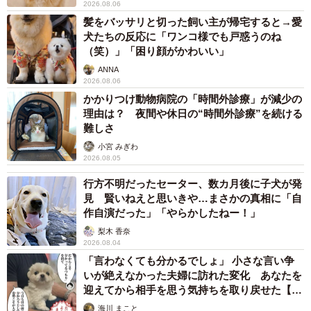
長い距離を歩くのが嫌いだと言っていた⇒家の中でもお散
2026.08.06
髪をバッサリと切った飼い主が帰宅すると→愛
歩でも思いきり走っているので、痛みを感じている様子は
犬たちの反応に「ワンコ様でも戸惑うのね
ない。長距離は歩いたことがないので嫌いかどうか分かり
（笑）」「困り顔がかわいい」
ません。
ANNA
2026.08.06
かかりつけ動物病院の「時間外診療」が減少の
④キャンキャン鳴く犬と小さい子供が苦手⇒基本的にど
理由は？ 夜間や休日の“時間外診療”を続ける
んな犬も苦手で、特に吠える子とガツガツ来る子は苦手。
難しさ
息子（9歳）より小さい子供も苦手。姪っ子たちが来ると逃
小宮 みぎわ
げ回ったり、私を盾にして隠れたりします。
2026.08.05
行方不明だったセーター、数カ月後に子犬が発
当たっていることもあれば見当違いのこともありまし
見 賢いねえと思いきや…まさかの真相に「自
作自演だった」「やらかしたねー！」
た。こちらも“犬あるある”といえる内容については私の思考
梨木 香奈
が働いているのかもしれず、「動物と話せた！」と手放し
2026.08.04
で喜ぶことはできませんでした。ただ、学び始めて数週間
「言わなくても分かるでしょ」 小さな言い争
で完璧にできたら、それこそ「特殊能力」があることにな
いが絶えなかった夫婦に訪れた変化 あなたを
迎えてから相手を思う気持ちを取り戻せた【漫
ってしまいます。Shioriさんからは「経験を積めば動物たち
画】
海川 まこと
とチューニングが合ってきて、モヤ～っとしたものがクリ