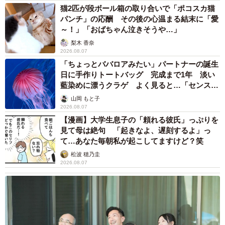
猫2匹が段ボール箱の取り合いで「ポコスカ猫
パンチ」の応酬 その後の心温まる結末に「愛
～！」「おばちゃん泣きそうや…」
梨木 香奈
2026.08.07
「ちょっとババロアみたい」パートナーの誕生
日に手作りトートバッグ 完成まで1年 淡い
藍染めに漂うクラゲ よく見ると…「センスす
ごい」
山岡 もと子
2026.08.07
【漫画】大学生息子の「頼れる彼氏」っぷりを
見て母は絶句 「起きなよ、遅刻するよ」っ
て…あなた毎朝私が起こしてますけど？笑
松波 穂乃圭
2026.08.07