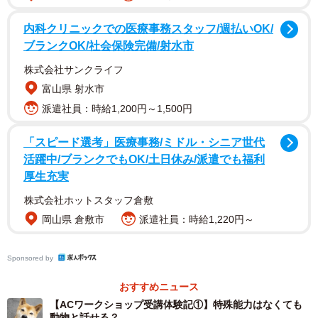
内科クリニックでの医療事務スタッフ/週払いOK/
ブランクOK/社会保険完備/射水市
株式会社サンクライフ
富山県 射水市
派遣社員：時給1,200円～1,500円
「スピード選考」医療事務/ミドル・シニア世代
活躍中/ブランクでもOK/土日休み/派遣でも福利
厚生充実
株式会社ホットスタッフ倉敷
岡山県 倉敷市
派遣社員：時給1,220円～
Sponsored by
おすすめニュース
2/4
【ACワークショップ受講体験記①】特殊能力はなくても
動物と話せる？