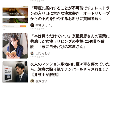
2026.08.07
「即座に案内することが不可能です」レストラ
ンの入り口に大きな注意書き オートリザーブ
からの予約を拒否するお断りに賛同者続々
中将 タカノリ
2026.08.07
「本は買うだけでいい」京極夏彦さんの言葉に
共感した女性→リビングの本棚に140冊を積
読 「家に自分だけの本屋さん」
山岡 もと子
2026.08.07
友人のマンション敷地内に度々車を停めていた
ら…注意の貼り紙でナンバーをさらされました
【弁護士が解説】
長澤 芳子
2026.08.07