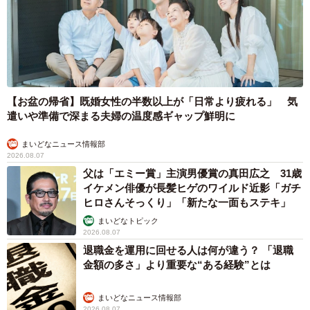
【お盆の帰省】既婚女性の半数以上が「日常より疲れる」 気
遣いや準備で深まる夫婦の温度感ギャップ鮮明に
まいどなニュース情報部
2026.08.07
父は「エミー賞」主演男優賞の真田広之 31歳
イケメン俳優が長髪ヒゲのワイルド近影「ガチ
ヒロさんそっくり」「新たな一面もステキ」
まいどなトピック
2026.08.07
退職金を運用に回せる人は何が違う？ 「退職
金額の多さ」より重要な“ある経験”とは
まいどなニュース情報部
2026.08.07