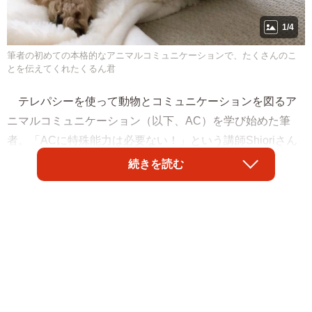
1/4
筆者の初めての本格的なアニマルコミュニケーションで、たくさんのこ
とを伝えてくれたくるん君
テレパシーを使って動物とコミュニケーションを図るア
ニマルコミュニケーション（以下、AC）を学び始めた筆
者。「ACに特殊能力は必要ない！」という講師Shioriさん
の言葉を信じて、錆びついてしまった動物からメッセージ
続きを読む
を受け取るアンテナを磨く方法や、動物とつながる方法を
教えてもらい、初級クラスでさまざまなエクササイズを体
験しました。そして、初級にもかかわらず容赦なくACに挑
戦！練習相手は猫のコトちゃんと犬のロールちゃんです。
コトちゃんは写真を見て、ロールちゃんはZoomの画面を通
じてACを行いました。