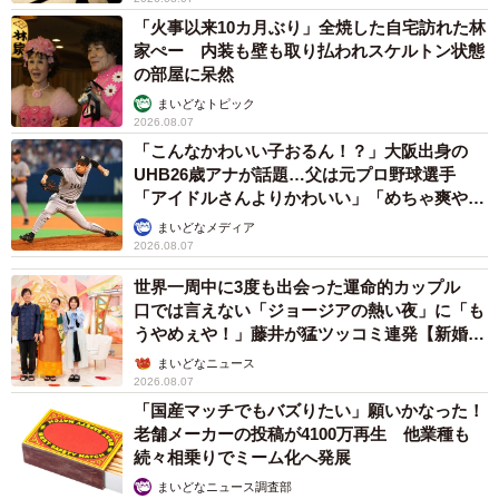
「火事以来10カ月ぶり」全焼した自宅訪れた林
家ぺー 内装も壁も取り払われスケルトン状態
の部屋に呆然
まいどなトピック
2026.08.07
「こんなかわいい子おるん！？」大阪出身の
UHB26歳アナが話題…父は元プロ野球選手
「アイドルさんよりかわいい」「めちゃ爽や
か」
まいどなメディア
2026.08.07
世界一周中に3度も出会った運命的カップル
口では言えない「ジョージアの熱い夜」に「も
うやめぇや！」藤井が猛ツッコミ連発【新婚さ
ん】
まいどなニュース
2026.08.07
「国産マッチでもバズりたい」願いかなった！
老舗メーカーの投稿が4100万再生 他業種も
続々相乗りでミーム化へ発展
まいどなニュース調査部