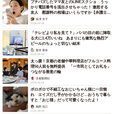
プチバズしたママ友とのLINEスクショ うっ
かり電話番号を流出させちゃった！ 激怒する
友人 慰謝料の相場はいくらですか【弁護士が
解説】
長澤 芳子
2026.08.08
「テレビより私を見て？」パパの目の前に陣取
る犬に1.4万いいね あまりにも健気な熱烈ア
ピールのちょっと切ない結末
梨木 香奈
2026.08.08
太っ腹！京都の老舗中華料理店がフルコース料
理50人前を無料提供 「一市民としてお礼を」
つながる善意の輪
京都新聞社
2026.08.08
ボロボロで不細工なおじいちゃん猫に一目惚
れ エイズだし手がかかるけど…おうちで暮ら
すと「おじ猫」だって可愛くなったよ！
鶴野 浩己
2026.08.08