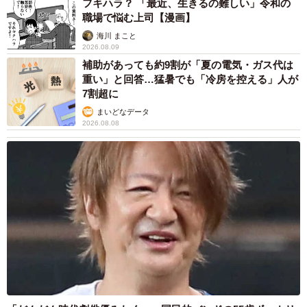
フキハラ？ 「最近、生きるの難しい」令和の
職場で悩む上司【漫画】
海川 まこと
2026.08.09
補助があっても約9割が「夏の電気・ガス代は
重い」と回答…猛暑でも「冷房を控える」人が
7割超に
まいどなデータ
2026.08.08