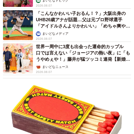
まいどなトピック
2026.08.07
「こんなかわいい子おるん！？」大阪出身の
UHB26歳アナが話題…父は元プロ野球選手
「アイドルさんよりかわいい」「めちゃ爽や
か」
まいどなメディア
2026.08.07
世界一周中に3度も出会った運命的カップル
口では言えない「ジョージアの熱い夜」に「も
うやめぇや！」藤井が猛ツッコミ連発【新婚さ
ん】
まいどなニュース
2026.08.07