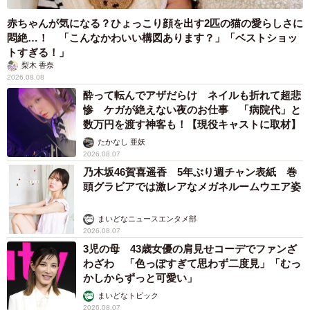
赤ちゃんが気になる？ひょっこり顔を出す2匹の猫の愛らしさに
悶絶…！ 「こんなかわいい構図あります？」「ベストショッ
トすぎる！」
梨木 香奈
2026.08.08
酔って転んでアザだらけ ネイルも折れて超悲
惨 ケガが絶えない夜のお仕事 「病院代」と
数万円を渡す神客も！【現役キャストに取材】
たかなし 亜妖
2026.08.07
乃木坂46賀喜遥香 5年ぶり週チャン表紙 巻
頭グラビアでは激レアなメガネルームウエア姿
まいどなニュースエンタメ部
2026.08.07
3児の母 43歳女優の肩見せコーデでファンざ
わざわ 「色っぽすぎて思わず二度見」「むっ
かしからずっと可愛い」
まいどなトピック
2026.08.07