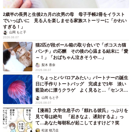
2歳半の長男と生後2カ月の次男の母 母子手帳2冊をイラスト
でいっぱいに 見る人を楽しませる家族ストーリーに「かわい
すぎる！」
山岡 もと子
2026.08.07
猫2匹が段ボール箱の取り合いで「ポコスカ猫
パンチ」の応酬 その後の心温まる結末に「愛
～！」「おばちゃん泣きそうや…」
梨木 香奈
2026.08.07
「ちょっとババロアみたい」パートナーの誕生
日に手作りトートバッグ 完成まで1年 淡い
藍染めに漂うクラゲ よく見ると…「センスす
ごい」
山岡 もと子
2026.08.07
【漫画】大学生息子の「頼れる彼氏」っぷりを
見て母は絶句 「起きなよ、遅刻するよ」っ
て…あなた毎朝私が起こしてますけど？笑
松波 穂乃圭