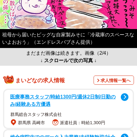
祖母から届いたビッグな自家製みそに「冷蔵庫のスペースな
いよおおう」（エンドレスバブさん提供）
まだまだ画像は続きます。画像（2/4）
↓ スクロールで次の写真 ↓
まいどなの求人情報
求人情報一覧へ
医療事務スタッフ/時給1300円/週休2日制/日勤の
み/経験ある方優遇
群馬総合スタッフ株式会社
群馬県 高崎市
派遣社員：時給1,300円