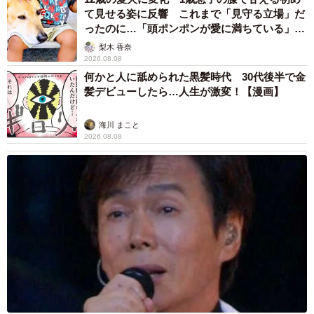
て見せる姿に反響 これまで「見守る立場」だ
ったのに…「頭ポンポンが愛に満ちている」
「尊…」
梨木 香奈
2026.08.08
何かと人に舐められた黒髪時代 30代後半で金
髪デビューしたら…人生が激変！【漫画】
海川 まこと
2026.08.08