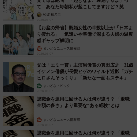
見て母は絶句 「起きなよ、遅刻するよ」っ
て…あなた毎朝私が起こしてますけど？笑
松波 穂乃圭
2026.08.07
【お盆の帰省】既婚女性の半数以上が「日常よ
り疲れる」 気遣いや準備で深まる夫婦の温度
感ギャップ鮮明に
まいどなニュース情報部
2026.08.07
父は「エミー賞」主演男優賞の真田広之 31歳
イケメン俳優が長髪ヒゲのワイルド近影「ガチ
ヒロさんそっくり」「新たな一面もステキ」
まいどなトピック
2026.08.07
退職金を運用に回せる人は何が違う？ 「退職
金額の多さ」より重要な“ある経験”とは
まいどなニュース情報部
2026.08.07
退職金を運用に回せる人は何が違う？ 「退職