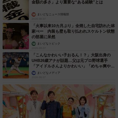
金額の多さ」より重要な“ある経験”とは
まいどなニュース情報部
2026.08.07
「火事以来10カ月ぶり」全焼した自宅訪れた林
家ぺー 内装も壁も取り払われスケルトン状態
の部屋に呆然
まいどなトピック
2026.08.07
「こんなかわいい子おるん！？」大阪出身の
UHB26歳アナが話題…父は元プロ野球選手
「アイドルさんよりかわいい」「めちゃ爽や
か」
まいどなメディア
2026.08.07