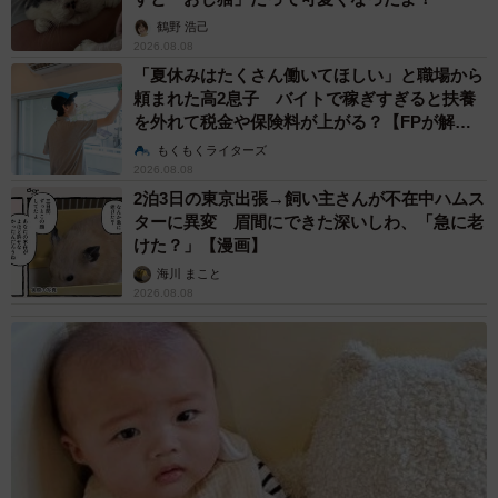
鶴野 浩己
2026.08.08
「夏休みはたくさん働いてほしい」と職場から
頼まれた高2息子 バイトで稼ぎすぎると扶養
を外れて税金や保険料が上がる？【FPが解
説】
もくもくライターズ
2026.08.08
2泊3日の東京出張→飼い主さんが不在中ハムス
ターに異変 眉間にできた深いしわ、「急に老
けた？」【漫画】
海川 まこと
2026.08.08