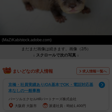
(MaZiKab/stock.adobe.com)
まだまだ画像は続きます。画像（2/5）
↓ スクロールで次の写真 ↓
まいどなの求人情報
求人情報一覧へ
京橋・社員実績あり/OA基本でOK・電話対応基
本なしの一般事務
パーソルエクセルHRパートナーズ株式会社
大阪府 大阪市
派遣社員：時給1,400円