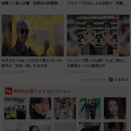
減量した姿に反響 既製品の防護服が
アルコーデのおしゃれ近影が「両親の
着られると...
いいとこ取...
８月のロト6はこの方法で買え!!６つの
コンビニで買うのは損！たばこ税なし
数字が『完全一致』する方法
の新型タバコが爆売れ中
PR(株式会社MURA)
PR(株式会社HAL)
Recommended by
昨日の人気フォトセレクション