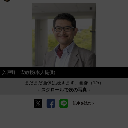
入戸野 宏教授(本人提供)
まだまだ画像は続きます。画像（1/5）
↓ スクロールで次の写真 ↓
記事を読む