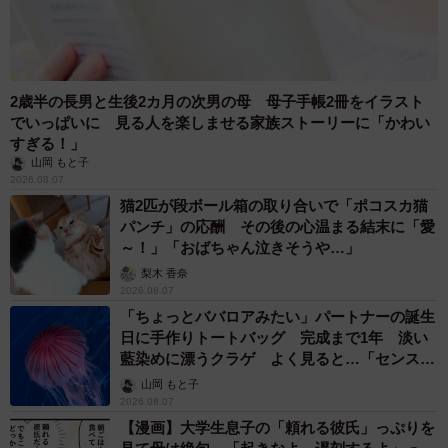
2歳半の長男と生後2カ月の次男の母 母子手帳2冊をイラスト
でいっぱいに 見る人を楽しませる家族ストーリーに「かわい
すぎる！」
山岡 もと子
2026.08.07
猫2匹が段ボール箱の取り合いで「ポコスカ猫
パンチ」の応酬 その後の心温まる結末に「愛
～！」「おばちゃん泣きそうや…」
梨木 香奈
2026.08.07
「ちょっとババロアみたい」パートナーの誕生
日に手作りトートバッグ 完成まで1年 淡い
藍染めに漂うクラゲ よく見ると…「センスす
ごい」
山岡 もと子
2026.08.07
【漫画】大学生息子の「頼れる彼氏」っぷりを