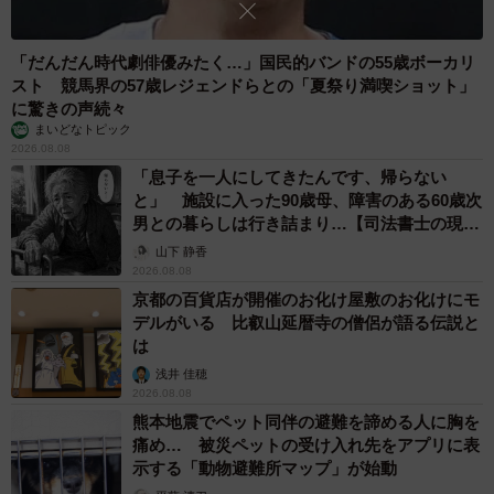
「だんだん時代劇俳優みたく…」国民的バンドの55歳ボーカリ
スト 競馬界の57歳レジェンドらとの「夏祭り満喫ショット」
に驚きの声続々
まいどなトピック
2026.08.08
「息子を一人にしてきたんです、帰らない
と」 施設に入った90歳母、障害のある60歳次
男との暮らしは行き詰まり…【司法書士の現場
から】
山下 静香
2026.08.08
京都の百貨店が開催のお化け屋敷のお化けにモ
デルがいる 比叡山延暦寺の僧侶が語る伝説と
は
浅井 佳穂
2026.08.08
熊本地震でペット同伴の避難を諦める人に胸を
痛め… 被災ペットの受け入れ先をアプリに表
示する「動物避難所マップ」が始動