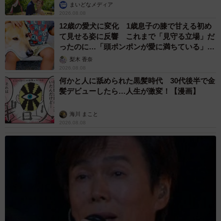
まいどなメディア
2026.08.08
12歳の愛犬に変化 1歳息子の膝で甘える初め
て見せる姿に反響 これまで「見守る立場」だ
ったのに…「頭ポンポンが愛に満ちている」
「尊…」
梨木 香奈
2026.08.08
何かと人に舐められた黒髪時代 30代後半で金
髪デビューしたら…人生が激変！【漫画】
海川 まこと
2026.08.08