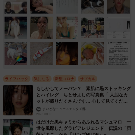
ライフハック
気になる
新型コロナ
サブカル
もしかしてノーパン？ 素肌に黒ストッキング
とハイレグ ちとせよしの写真集「 大胆なカ
ットが盛りだくさんです… 心して見てくださ
い」
まいどなニュースエンタメ部
2026.08.08
はだけた黒キャミからあふれるマシュマロ 一
世を風靡したグラビアレジェンド 伝説の「貝
殻ビキニ」から「サンゴNUDE」へ