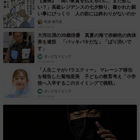
【漫画】「高い家賃を払えるのに、まだ欲し
い？」高級レジデンスの七夕飾り、書かれた願
い事にびっくり 人の欲には終わりがないのか
松波 穂乃圭
2026.08.06
大河出演の39歳俳優 真夏の海で赤銅色の肉体
美を連投 「バッキバキだな」「ばり渋いで
す」
まいどなトピック
2026.08.06
「人生こそがバラエティー」 マレーシア移住
を報告した菊地亜美 子どもの教育考え「小学
校へ入学するこのタイミングで挑戦」
まいどなトピック
2026.08.06