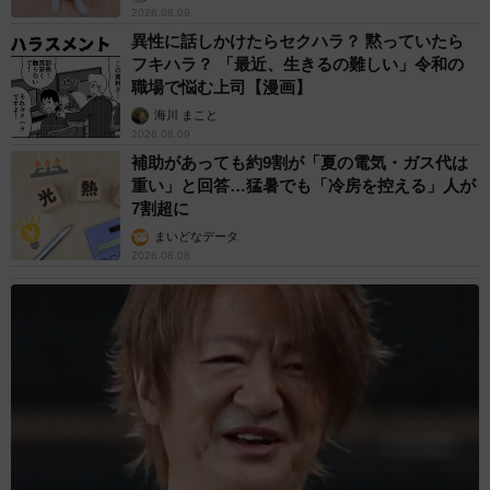
2026.08.09
異性に話しかけたらセクハラ？ 黙っていたら
フキハラ？ 「最近、生きるの難しい」令和の
職場で悩む上司【漫画】
海川 まこと
2026.08.09
補助があっても約9割が「夏の電気・ガス代は
重い」と回答…猛暑でも「冷房を控える」人が
7割超に
まいどなデータ
2026.08.08