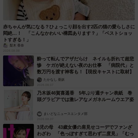
赤ちゃんが気になる？ひょっこり顔を出す2匹の猫の愛らしさに
悶絶…！ 「こんなかわいい構図あります？」「ベストショッ
トすぎる！」
梨木 香奈
2026.08.08
酔って転んでアザだらけ ネイルも折れて超悲
惨 ケガが絶えない夜のお仕事 「病院代」と
数万円を渡す神客も！【現役キャストに取材】
たかなし 亜妖
2026.08.07
乃木坂46賀喜遥香 5年ぶり週チャン表紙 巻
頭グラビアでは激レアなメガネルームウエア姿
まいどなニュースエンタメ部
2026.08.07
3児の母 43歳女優の肩見せコーデでファンざ
わざわ 「色っぽすぎて思わず二度見」「むっ