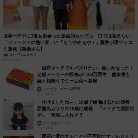
世界一周中に3度も出会った運命的カップル 口では言えない
「ジョージアの熱い夜」に「もうやめぇや！」藤井が猛ツッコ
ミ連発【新婚さん】
まいどなニュース
2026.08.07
「国産マッチでもバズりたい」願いかなった！
老舗メーカーの投稿が4100万再生 他業種も
続々相乗りでミーム化へ発展
まいどなニュース調査部
2026.08.07
「化けましたね～」10歳で綾瀬はるかの娘役→
雰囲気ガラリの18歳に成長 「メイクで雰囲気
が」「宝塚に入れそう」
まいどなメディア
2026.08.07
「即座に案内することが不可能です」レストラ