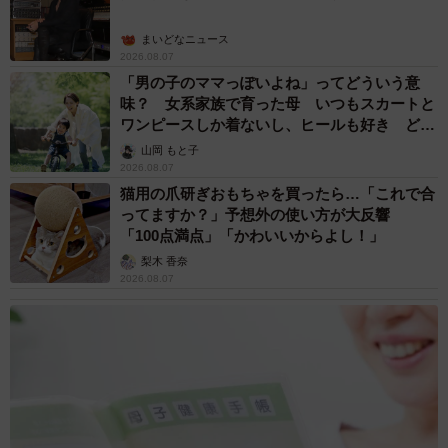
まいどなニュース
2026.08.07
「男の子のママっぽいよね」ってどういう意
味？ 女系家族で育った母 いつもスカートと
ワンピースしか着ないし、ヒールも好き どの
へんが…
山岡 もと子
2026.08.07
猫用の爪研ぎおもちゃを買ったら…「これで合
ってますか？」予想外の使い方が大反響
「100点満点」「かわいいからよし！」
梨木 香奈
2026.08.07