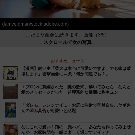
(famveldman/stock.adobe.com)
まだまだ画像は続きます。画像（3/5）
↓ スクロールで次の写真 ↓
おすすめニュース
【漫画】飼い主「柴犬は本当に可愛いですよ、でも家は破
壊します」衝撃画像に→犬「何か問題でも？」
エプロンに刺繍された「謎の数式」解いてみたら…なんと
愛のメッセージだった 超理系的な展開に胸キュン
「ダレモ、シンジナイ…」お尻に注射で茫然自失…ヤギさ
んの凹み具合が可愛いと話題
なにこれ可愛い！猫の「顔ハメ」…あなたも作ってみませ
んか お家時間を一緒に楽しく過ごすアイデア