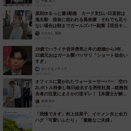
平藤 清刀
2026.08.08
原則ゆるっと週3勤務 カード支払い日直前は
鬼出勤 借金に追われる風俗嬢 それでも足り
ない場合は朝までガールズバー副業【現役キャ
ストに取材】
たかなし 亜妖
2026.08.08
19歳でハライチ岩井勇気と年の差婚から3年、
22歳元おはガール髪バッサリ「ショート似合い
すぎ」
まいどなメディア
2026.08.08
オフィスに置かれたウォーターサーバー 空の
2Lボトル持参し毎日給水する男性社員→総務担
当者の注意にまさかの逆ギレ！【弁護士が解
説】
長澤 芳子
2026.08.08
「我慢できず」村上佳菜子、イケメン夫と全力
ハグ「可愛いふたり」「素敵なご夫婦」