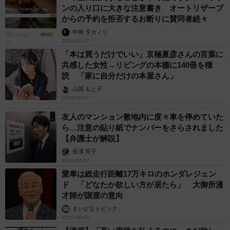
ンの入り口に大きな注意書き オートリザーブ
からの予約を拒否するお断りに賛同者続々
中将 タカノリ
2026.08.07
「本は買うだけでいい」京極夏彦さんの言葉に
共感した女性→リビングの本棚に140冊を積
読 「家に自分だけの本屋さん」
山岡 もと子
2026.08.07
友人のマンション敷地内に度々車を停めていた
ら…注意の貼り紙でナンバーをさらされました
【弁護士が解説】
長澤 芳子
2026.08.07
愛車は総走行距離17万キロのホンダレジェン
ド 「どなたか欲しい方が居たら」 大御所漫
才師が譲渡の意向
まいどなトピック
2026.08.06