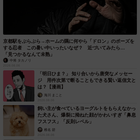
京都駅をぶらぶら→ホームの隅に何やら「ドロン」のポーズを
する忍者 この暑い中いったいなぜ？ 近づいてみたら…
「見つかるなんて未熟」
中将 タカノリ
2026.08.06
「明日ひま？」 知り合いから唐突なメッセー
ジ 用件次第で断ることもできる賢い返信文と
は？【漫画】
海川 まこと
2026.08.06
飼い主が食べているヨーグルトをもらえなかっ
た犬さん、爆裂に拗ねた顔がかわいすぎ「鼻息
フスフス」「反則レベル」
椎名 碧
2026.08.06