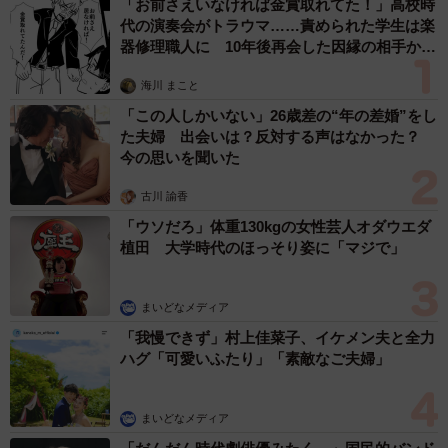
「お前さえいなければ金賞取れてた！」高校時
代の演奏会がトラウマ……責められた学生は楽
器修理職人に 10年後再会した因縁の相手から
思わぬ申し出【漫画】
海川 まこと
「この人しかいない」26歳差の“年の差婚”をし
た夫婦 出会いは？反対する声はなかった？
今の思いを聞いた
古川 諭香
「ウソだろ」体重130kgの女性芸人オダウエダ
植田 大学時代のほっそり姿に「マジで」
まいどなメディア
「我慢できず」村上佳菜子、イケメン夫と全力
ハグ「可愛いふたり」「素敵なご夫婦」
まいどなメディア