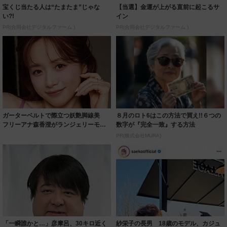
宝くじ当たる人は“たまたま”じゃな
【当選】金運が上がる直前に起こるサ
い?!
イン
PR(合同会社デジタルファーム )
PR(合同会社デジタルファーム )
ガーターベルトで際立つ妖艶脚線美
８月のロト6はこの方法で買え!!６つの
フリーアナ森香澄がランジェリーモデ
数字が『完全一致』する方法
ルに ｢PE...
PR(株式会社MURA)
「一瞬誰かと…」彦摩呂、30キロ近く
紗栄子の長男 18歳のモデル、カジュ