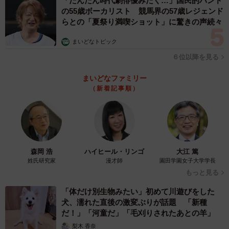
「だんだん時代劇俳優みたく…」国民的バンド
の55歳ボーカリスト 競馬界の57歳レジェンド
らとの「夏祭り満喫ショット」に驚きの声続々
まいどなトピック
６位以降を見る
まいどなファミリー
（新着記事順）
森岡 浩
ハイヒール・リンゴ
大江 篤
姓氏研究家
漫才師
園田学園女子大学学長
もっと見る
「体だけ別生物みたい」初めて川遊びをした
犬、濡れた直後の激変ぶりが話題 「新種
だ！」「河童だ」「毛刈りされたあとの羊」
梨木 香奈