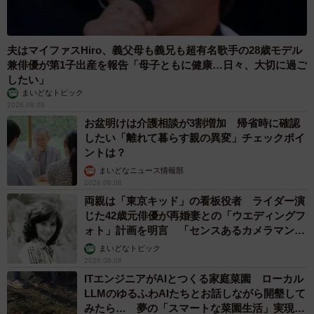
夫はマイファスHiro、義父母も義兄も超有名歌手の28歳モデル
兼俳優が第1子出産を報告「母子ともに健康…日々、大切に過ご
したい」
まいどなトピック
2026.08.08
お盆明けは介護相談が3割増加 帰省時に確認
したい「離れて暮らす親の異変」チェックポイ
ントは？
まいどなニュース情報部
2026.08.08
両親は「東京キッド」の看板役者 ライダー演
じた42歳元俳優が再婚妻との「ウエディングフ
ォト」計画を明言 「センスあるカメラマン求
む」
まいどなトピック
2026.08.08
ITエンジニアがAIとつくる家庭菜園 ローカル
LLMのゆるふわAIたちとお話しながら開墾して
みたら… 夢の「スマートな菜園生活」実現な