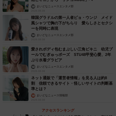
まいどなニュースエンタメ部
2026.08.08
韓国グラドルの第一人者ピョ・ウンジ メイド
風シャツで胸の下がちらり 愛らしさとセクシ
ーを同時に表現
まいどなニュースエンタメ部
2026.08.08
愛されボディ包むまぶしい三角ビキニ 幼児プ
ールでむぎゅっポーズ STU48甲斐心愛、2年
ぶり水着グラビア
まいどなニュースエンタメ部
2026.08.08
ネット通販で「運営者情報」を見る人は約8
割 信頼できるサイト・怪しいサイトの判断基
準とは？
まいどなニュース情報部
2026.08.08
アクセスランキング