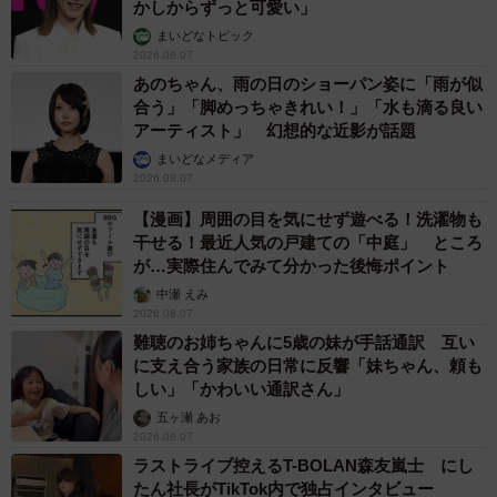
かしからずっと可愛い」
まいどなトピック
2026.08.07
あのちゃん、雨の日のショーパン姿に「雨が似
合う」「脚めっちゃきれい！」「水も滴る良い
アーティスト」 幻想的な近影が話題
まいどなメディア
2026.08.07
【漫画】周囲の目を気にせず遊べる！洗濯物も
干せる！最近人気の戸建ての「中庭」 ところ
が…実際住んでみて分かった後悔ポイント
中瀬 えみ
2026.08.07
難聴のお姉ちゃんに5歳の妹が手話通訳 互い
に支え合う家族の日常に反響「妹ちゃん、頼も
しい」「かわいい通訳さん」
五ヶ瀬 あお
2026.08.07
ラストライブ控えるT-BOLAN森友嵐士 にし
たん社長がTikTok内で独占インタビュー