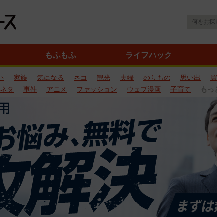
もふもふ
ライフハック
い
家族
気になる
ネコ
観光
夫婦
のりもの
思い出
買
ネタ
事件
アニメ
ファッション
ウェブ漫画
子育て
もっ