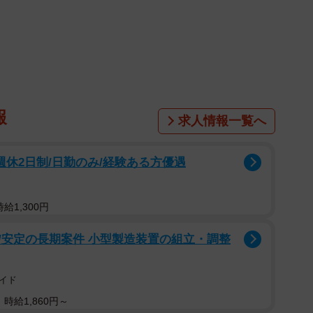
1/3
堂々たる風格！ ※枝野蓮華さん提供
で大きな注目を集めている。
刃」
（集英社）で主人公・
炭治郎
が妹の
禰豆子
を持
報
求人情報一覧へ
のストーリーにも大きく関わる重要アイテムだ。
一家で「鬼滅の刃」にハマっているという
枝野
さん。
/週休2日制/日勤のみ/経験ある方優遇
！！｣と言い出し、冗談だと思っていたのだが1週間ほ
いうことだ。
給1,300円
だけど、父が｢作るか…禰豆子箱…！！😏｣
/安定の長期案件 小型製造装置の組立・調整
ょwwwと思ってたらほんとに1週間ぐらい
用に二段になってる👍💕
イド
F4
時給1,860円～