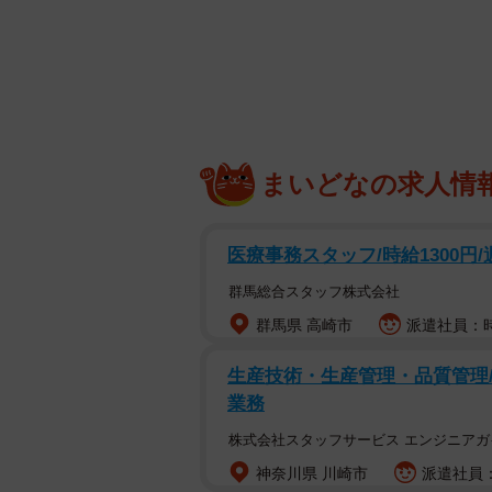
見よ！この
自作された
「禰豆子箱」
がSNS上
「禰豆子箱」と言えば漫画
「鬼滅の
まいどなの求人情
ち運ぶ際に用いる木製の箱で、作品
この自作の禰豆子箱を紹介したのは
医療事務スタッフ/時給1300円
先日、お父上が｢作るか…禰豆子箱…
群馬総合スタッフ株式会社
どたって本当にでき上がってきたと
群馬県 高崎市
派遣社員：時
家族で鬼滅にハマってるん
生産技術・生産管理・品質管理
って言い出すから冗談でし
業務
で作ってた…しかも単行本
株式会社スタッフサービス エンジニアガ
pic.twitter.com/jN8Cdufq
神奈川県 川崎市
派遣社員：