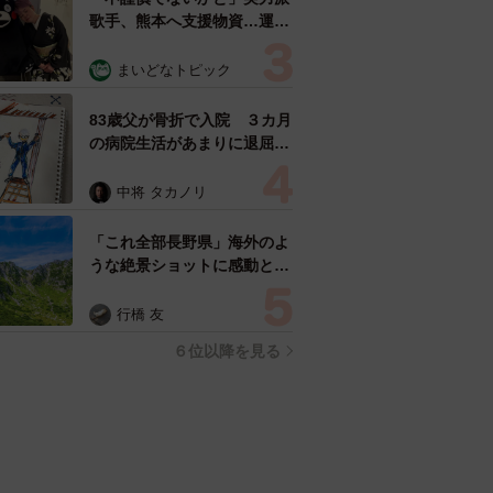
歌手、熊本へ支援物資…運搬
トラックの車体デザインにた
めらい 「痛いほど伝わる」
まいどなトピック
「行動され立派」
83歳父が骨折で入院 ３カ月
の病院生活があまりに退屈で
「画用紙と色鉛筆持ってこ
い！」→スケッチブックを見
中将 タカノリ
た家族が仰天「これ、売れま
すよ…」
「これ全部長野県」海外のよ
うな絶景ショットに感動と反
響「離れてからいいところだ
ったんだって気づいた」
行橋 友
６位以降を見る