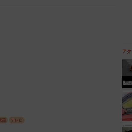
るこの禰豆子箱。
お話をうかがってみた。
アク
映画
テレビ