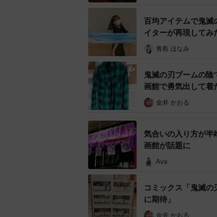
百均アイテムで鬼滅
イターが再現してみ
青島 ほなみ
鬼滅の刃ブームの陰
画館で勇気出して着
金井 かおる
気合いの入り方が半
画館が話題に
Aya
中は2段に……ぴったり
そのあまりの見事さに、SNSユー
コミックス「鬼滅の
リアル！！！」、「そのうち公式が
に期待」
「鬼滅だいすきな友達に見せたら"お
金井 かおる