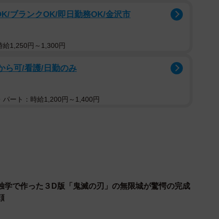
edano)
November 9, 2020
K/ブランクOK/即日勤務OK/金沢市
的な仕上がりで、しかも単行本が収納できるように中は
1,250円～1,300円
から可/看護/日勤のみ
し
パート：時給1,200円～1,400円
独学で作った３D版「鬼滅の刃」の無限城が驚愕の完成
顔