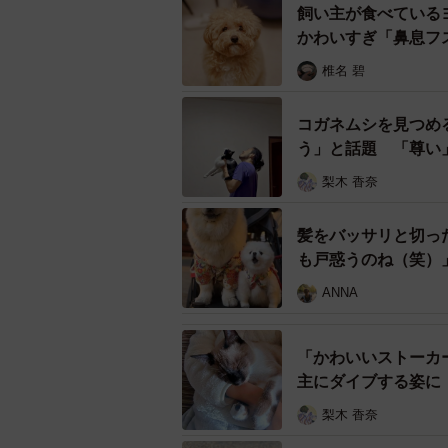
飼い主が食べている
かわいすぎ「鼻息フ
椎名 碧
コガネムシを見つめ
う」と話題 「尊い
梨木 香奈
髪をバッサリと切っ
も戸惑うのね（笑）
ANNA
「かわいいストーカ
中将タカノリ（以下「中将」）:本
主にダイブする姿に
た時はどう思われましたか？
梨木 香奈
枝野:父は以前から木工を趣味にし