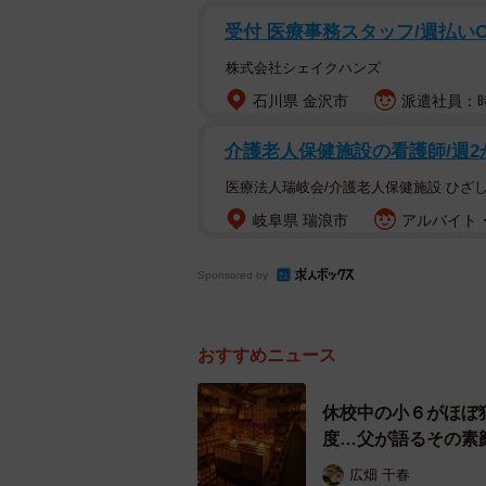
— 枝野蓮華 (@miraclenge
受付 医療事務スタッフ/週払いO
木の材質、金具とも見るからに本格
株式会社シェイクハンズ
2段
に！
石川県 金沢市
派遣社員：時給
介護老人保健施設の看護師/週2
医療法人瑞岐会/介護老人保健施設 ひざ
岐阜県 瑞浪市
アルバイト・
Sponsored by
おすすめニュース
休校中の小６がほぼ
度…父が語るその素
広畑 千春