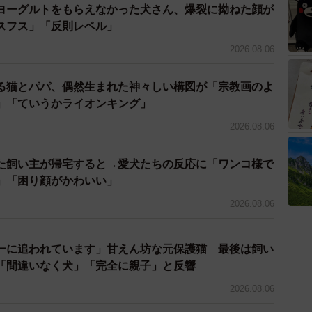
ヨーグルトをもらえなかった犬さん、爆裂に拗ねた顔が
スフス」「反則レベル」
2026.08.06
る猫とパパ、偶然生まれた神々しい構図が「宗教画のよ
」「ていうかライオンキング」
2026.08.06
た飼い主が帰宅すると→愛犬たちの反応に「ワンコ様で
」「困り顔がかわいい」
3/3
2026.08.06
※枝野蓮華さん提供
ーに追われています」甘えん坊な元保護猫 最後は飼い
当に見事な仕上がりですよね！禰豆子箱が出来上がってき
「間違いなく犬」「完全に親子」と反響
2026.08.06
ていて、たまに何かしら作っていたので、作り始めた時は