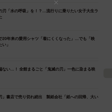
の刃「水の呼吸」を！？…流行りに乗りたい女子大生ラ
た
で20年来の愛用シャツ「着にくくなった」…でも「映
たい」
端ない…！ 全館まるごと「鬼滅の刃」一色に染まる映
2/3
「鬼滅の刃」が収納できる ※枝野蓮華さん提供
ザー達から「今にもチビ禰豆子がのっそり出てきそうな程
刃」書店で売り切れ続出 製紙会社「紙への回帰、大い
、この感じで単行本のボックス売りしそうですね」、
父様職人！？鱗滝って名前じゃないよね？"との事で