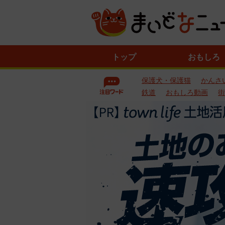
ニ
トップ
おもしろ
ュ
ー
保護犬・保護猫
かんさ
ス
一
鉄道
おもしろ動画
街
覧