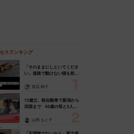
セスランキング
「そのままにしといてくださ
い」道路で動けない猫を前に
返された一言… 懸命に生き
ようとした4日間 「命の重
渡辺 晴子
さはみんな同じ」保護団体代
表の訴え
72歳父、軽自動車で新潟から
四国まで 65歳の母と2人で
3泊4日の旅 パーキングの休
憩まで分刻み… 「大学生で
山岡 もと子
も組まねえよ！」
「不謹慎でないかと」実力派