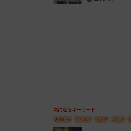
す」など絶賛の声が多数上がってい
その製作の背景について枝野さんに
気になるキーワード
おもしろ
エンタメ
マンガ
アニメ