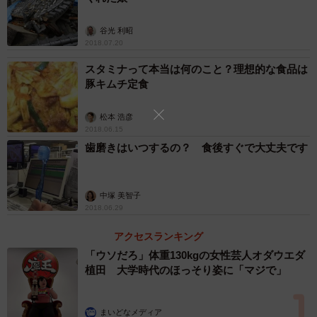
の高熱があれば、インフルエンザの可能性があります。ま
ずは、電話でかかりつけ医や地域の受診相談センターなど
谷光 利昭
2018.07.20
に相談してください。
スタミナって本当は何のこと？理想的な食品は
豚キムチ定食
発症後48時間以内であれば抗インフルエンザ薬の効果が
期待できます。気をつけたいのは、一般的な風邪と違い、
松本 浩彦
インフルエンザは咳などで空気中に飛び散ったウイルスか
2018.06.15
ら感染します。感染力が強いので、出社や登校で感染が広
歯磨きはいつするの？ 食後すぐで大丈夫です
がる可能性があります。そのため、医師などの指示を仰
ぎ、外出は控えましょう。
中塚 美智子
2018.06.29
また、インフルエンザと診断されたら、無理はせず、十
アクセスランキング
分な休養をとることが大切です。水分補給や栄養面にも気
「ウソだろ」体重130kgの女性芸人オダウエダ
をつけましょう。換気はこまめに行い、口の中の乾燥を防
植田 大学時代のほっそり姿に「マジで」
ぐにはマスクが効果的ですが、苦しければ、外しましょ
う。
まいどなメディア