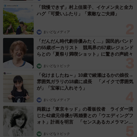
「我慢できず」村上佳菜子、イケメン夫と全力
ハグ「可愛いふたり」「素敵なご夫婦」
まいどなメディア
「だんだん時代劇俳優みたく…」国民的バンド
の55歳ボーカリスト 競馬界の57歳レジェンド
らとの「夏祭り満喫ショット」に驚きの声続々
まいどなトピック
「化けましたね～」10歳で綾瀬はるかの娘役→
雰囲気ガラリの18歳に成長 「メイクで雰囲気
が」「宝塚に入れそう」
まいどなメディア
両親は「東京キッド」の看板役者 ライダー演
じた42歳元俳優が再婚妻との「ウエディングフ
ォト」計画を明言 「センスあるカメラマン求
む」
まいどなトピック