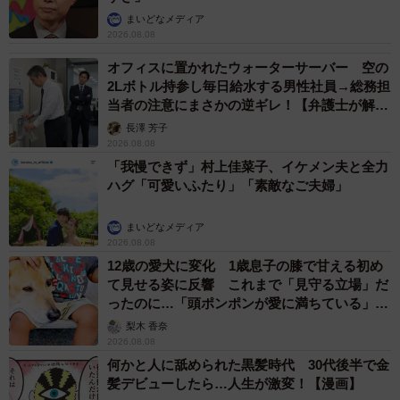
まいどなメディア
2026.08.08
オフィスに置かれたウォーターサーバー 空の
2Lボトル持参し毎日給水する男性社員→総務担
当者の注意にまさかの逆ギレ！【弁護士が解
説】
長澤 芳子
2026.08.08
「我慢できず」村上佳菜子、イケメン夫と全力
ハグ「可愛いふたり」「素敵なご夫婦」
まいどなメディア
2026.08.08
12歳の愛犬に変化 1歳息子の膝で甘える初め
て見せる姿に反響 これまで「見守る立場」だ
ったのに…「頭ポンポンが愛に満ちている」
「尊…」
梨木 香奈
2026.08.08
何かと人に舐められた黒髪時代 30代後半で金
髪デビューしたら…人生が激変！【漫画】