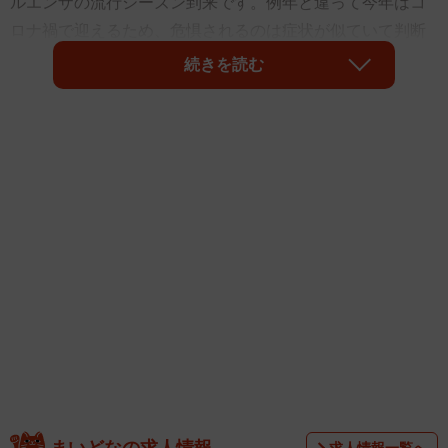
ルエンザの流行シーズン到来です。例年と違って今年はコ
ロナ禍で迎えるため、危惧されるのは症状が似ていて判断
しにくく、かつ「同時流行」の危険性もはらんでいること
続きを読む
です。また通常の風邪もあり、一般の人だけでなく、戦々
恐々としている医療関係者も少なくないと思います。
例年、インフルエンザは秋口から翌年3月頃にかけて流行
まいどなの求人情報
求人情報一覧へ