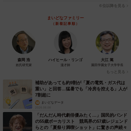
６位以降を見る
まいどなファミリー
（新着記事順）
森岡 浩
ハイヒール・リンゴ
大江 篤
姓氏研究家
漫才師
園田学園女子大学学長
もっと見る
補助があっても約9割が「夏の電気・ガス代は
重い」と回答…猛暑でも「冷房を控える」人が
7割超に
まいどなデータ
2026.08.08
「だんだん時代劇俳優みたく…」国民的バンド
の55歳ボーカリスト 競馬界の57歳レジェンド
らとの「夏祭り満喫ショット」に驚きの声続々