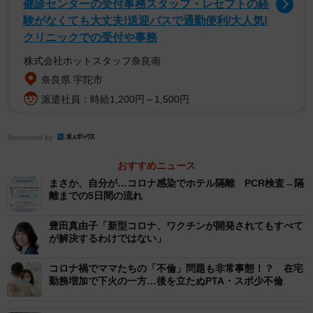
健診センターの受付事務スタッフ・レセプトの経
どう見極めるのですか？」というものが増えています。正
験がなくても大丈夫!送迎バスで通勤便利/大人気!
直言って、医療関係者でも見極めるのは難しいです。新型
クリニックでの受付や事務
コロナもインフルエンザもともに「呼吸器感染症」で、症
株式会社ホットスタッフ奈良南
状もよく似ています。たとえば発熱、頭痛、筋肉痛、咳と
奈良県 宇陀市
いった症状はどちらにも見られます。
派遣社員：時給1,200円～1,500円
新型コロナの特徴的な症状の一つに「嗅覚・味覚障害」
Sponsored by
がありますが、この症状が必ず出るというものではありま
おすすめニュース
せん。インフルエンザは38℃以上の高熱になります。新型
まさか、自分が…コロナ感染でホテル隔離 PCR検査→隔
コロナは発熱がありますが、全員が高熱を出すわけではあ
離までの5日間の流れ
りません。しかし、体温一つで決めつけるのは危険です。
豊田真由子「新型コロナ、ワクチンが開発されてもすべて
新型コロナの中にはインフルエンザ同様に38℃以上の高熱
が解決するわけではない」
が出た人も少なくないからです。
コロナ禍でママたちの「不倫」問題も非常事態！？ 在宅
勤務増加で下火の一方…後を立たぬPTA・スポ少不倫