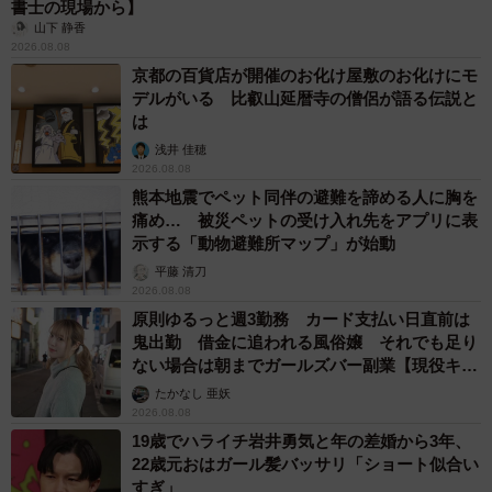
書士の現場から】
山下 静香
2026.08.08
京都の百貨店が開催のお化け屋敷のお化けにモ
デルがいる 比叡山延暦寺の僧侶が語る伝説と
は
浅井 佳穂
2026.08.08
熊本地震でペット同伴の避難を諦める人に胸を
痛め… 被災ペットの受け入れ先をアプリに表
示する「動物避難所マップ」が始動
平藤 清刀
2026.08.08
原則ゆるっと週3勤務 カード支払い日直前は
鬼出勤 借金に追われる風俗嬢 それでも足り
ない場合は朝までガールズバー副業【現役キャ
ストに取材】
たかなし 亜妖
2026.08.08
19歳でハライチ岩井勇気と年の差婚から3年、
22歳元おはガール髪バッサリ「ショート似合い
すぎ」