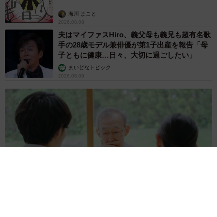
海川 まこと
2026.08.08
夫はマイファスHiro、義父母も義兄も超有名歌
手の28歳モデル兼俳優が第1子出産を報告「母
子ともに健康…日々、大切に過ごしたい」
まいどなトピック
2026.08.08
お盆明けは介護相談が3割増加 帰省時に確認したい「離れて暮