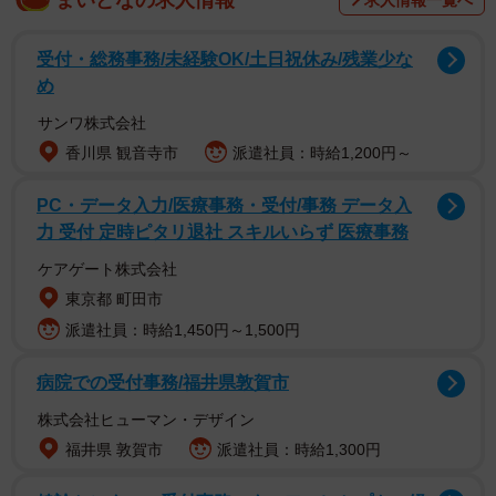
しています。さらに、今年の場合は晩秋に入り、新型コロ
ナの感染再拡大が危惧されています。怖いのは「同時流
受付・総務事務/未経験OK/土日祝休み/残業少な
行」の可能性があるということ。そのためにも、インフル
め
エンザの流行を抑えることが大切です。
サンワ株式会社
香川県 観音寺市
派遣社員：時給1,200円～
Withコロナ時代の今年はインフルエンザのワクチン接種
の注目も高く、10月1日からは重症化しやすいといわれてい
PC・データ入力/医療事務・受付/事務 データ入
力 受付 定時ピタリ退社 スキルいらず 医療事務
る65歳以上の高齢者のインフルエンザ予防注射がスター
ト。10月26日からは医療従事者、妊婦、児童らを優先しな
ケアゲート株式会社
がら、一般の人への接種も始まりました。一部のクリニッ
東京都 町田市
クでは、予防注射の予約自体、困難な状況が続いていると
派遣社員：時給1,450円～1,500円
いいます。予防として、ワクチン以外にも手洗いやうがい
病院での受付事務/福井県敦賀市
は重要で、屋内でのマスク着用は守りましょう。
株式会社ヒューマン・デザイン
新型コロナとインフルエンザはどう見分ける？
福井県 敦賀市
派遣社員：時給1,300円
患者さんからの質問で「新型コロナとインフルエンザは