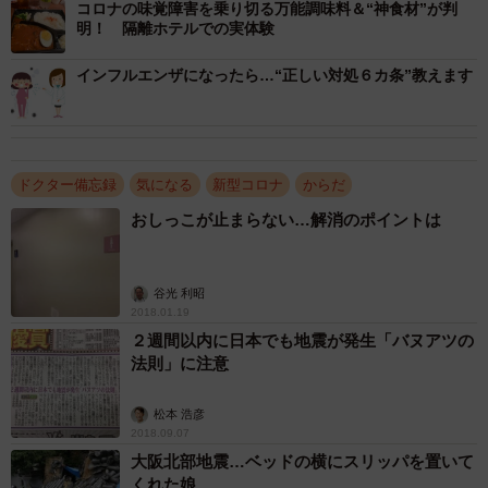
コロナの味覚障害を乗り切る万能調味料＆“神食材”が判
明！ 隔離ホテルでの実体験
インフルエンザになったら…“正しい対処６カ条”教えます
ドクター備忘録
気になる
新型コロナ
からだ
2/2
おしっこが止まらない…解消のポイントは
新型コロナの特徴的な症状に味覚､嗅覚の異常があげられる＝画像はイメ
ージ(sakai2132000/stock.adobe.com)
谷光 利昭
新型コロナやインフルエンザにかかっているかどうかを
2018.01.19
２週間以内に日本でも地震が発生「バヌアツの
知る方法は、やはり「迅速抗原検出キット」などを使った
法則」に注意
検査を受けることが必要です。
松本 浩彦
インフルエンザかなと思ったら？
2018.09.07
大阪北部地震…ベッドの横にスリッパを置いて
頭痛、筋肉痛、頭痛、咳などの症状があり、38.5℃以上
くれた娘